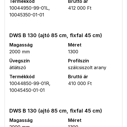
Termékkód
Bruttó ár
10044950-99-01L,
412 000 Ft
10045350-01-01
DWS B 130 (ajtó 85 cm, fixfal 45 cm)
Magasság
Méret
2000 mm
1300
Üvegszín
Profilszín
átlátszó
szálcsiszolt arany
Termékkód
Bruttó ár
10044850-99-01R,
410 000 Ft
10045450-01-01
DWS B 130 (ajtó 85 cm, fixfal 45 cm)
Magasság
Méret
2000 mm
1300