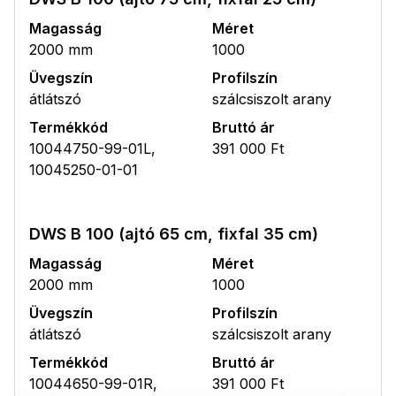
Magasság
Méret
2000 mm
1000
Üvegszín
Profilszín
átlátszó
szálcsiszolt arany
Termékkód
Bruttó ár
10044750-99-01L,
391 000 Ft
10045250-01-01
DWS B 100 (ajtó 65 cm, fixfal 35 cm)
Magasság
Méret
2000 mm
1000
Üvegszín
Profilszín
átlátszó
szálcsiszolt arany
Termékkód
Bruttó ár
10044650-99-01R,
391 000 Ft