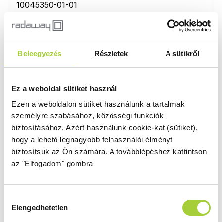
10045350-01-01
DWS B 100 (ajtó 65 cm, fixfal 35 cm)
Beleegyezés
Részletek
A sütikről
Magasság
Méret
2000 mm
1000
Üvegszín
Profilszín
Ez a weboldal sütiket használ
átlátszó
szálcsiszolt arany
Ezen a weboldalon sütiket használunk a tartalmak
Termékkód
Bruttó ár
személyre szabásához, közösségi funkciók
10044650-99-01L,
391 000 Ft
biztosításához.
Azért használunk cookie-kat (sütiket),
10045350-01-01
hogy a lehető legnagyobb felhasználói élményt
biztosítsuk az Ön számára.
A továbblépéshez kattintson
az "Elfogadom" gombra
DWS B 110 (ajtó 85 cm, fixfal 25 cm)
Magasság
Méret
Hozzájárulás
2000 mm
1100
Elengedhetetlen
kiválasztása
Üvegszín
Profilszín