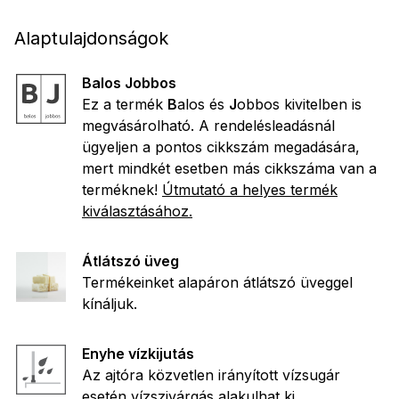
Alaptulajdonságok
Balos Jobbos
Ez a termék
B
alos és
J
obbos kivitelben is
megvásárolható. A rendelésleadásnál
ügyeljen a pontos cikkszám megadására,
mert mindkét esetben más cikkszáma van a
terméknek!
Útmutató a helyes termék
kiválasztásához.
Átlátszó üveg
Termékeinket alapáron átlátszó üveggel
kínáljuk.
Enyhe vízkijutás
Az ajtóra közvetlen irányított vízsugár
esetén vízszivárgás alakulhat ki.