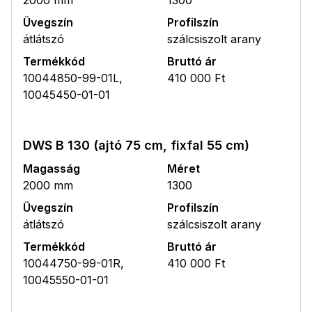
Üvegszín
Profilszín
átlátszó
szálcsiszolt arany
Termékkód
Bruttó ár
10044850-99-01L,
410 000 Ft
10045450-01-01
DWS B 130 (ajtó 75 cm, fixfal 55 cm)
Magasság
Méret
2000 mm
1300
Üvegszín
Profilszín
átlátszó
szálcsiszolt arany
Termékkód
Bruttó ár
10044750-99-01R,
410 000 Ft
10045550-01-01