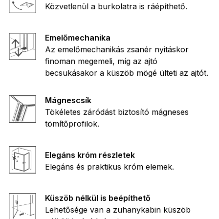
Közvetlenül a burkolatra is ráépíthető.
Emelőmechanika
Az emelőmechanikás zsanér nyitáskor
finoman megemeli, míg az ajtó
becsukásakor a küszöb mögé ülteti az ajtót.
Mágnescsík
Tökéletes záródást biztosító mágneses
tömítőprofilok.
Elegáns króm részletek
Elegáns és praktikus króm elemek.
Küszöb nélkül is beépíthető
Lehetősége van a zuhanykabin küszöb