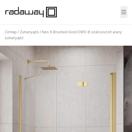
Fő
Címlap
/
Zuhanyajtó
/
Nes 6 Brushed Gold DWS-B szálcsiszolt arany
zuhanyajtó