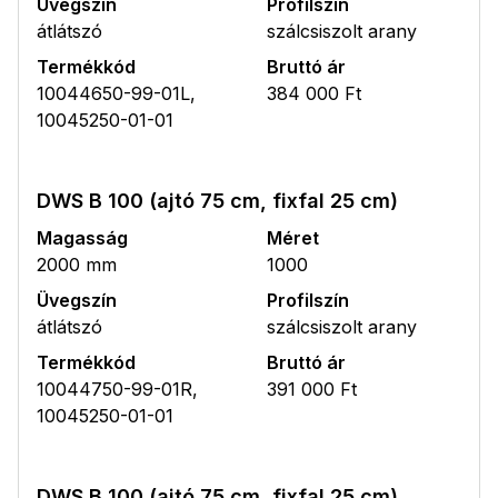
Üvegszín
Profilszín
átlátszó
szálcsiszolt arany
Termékkód
Bruttó ár
10044650-99-01L,
384 000 Ft
10045250-01-01
DWS B 100 (ajtó 75 cm, fixfal 25 cm)
Magasság
Méret
2000 mm
1000
Üvegszín
Profilszín
átlátszó
szálcsiszolt arany
Termékkód
Bruttó ár
10044750-99-01R,
391 000 Ft
10045250-01-01
DWS B 100 (ajtó 75 cm, fixfal 25 cm)