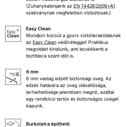
(Zuhanykabinjaink az
EN 14428:2008+A1
szabványnak megfelelően vízbiztosak.)
Easy Clean
Mondjon búcsút a gyors vízkőlerakódásnak
az
Easy Clean
védőréteggel! Praktikus
megoldást kínálunk, ami lecsökkenti a
tisztításra szánt időt is.
6 mm
6 mm vastag edzett biztonsági üveg. Az
edzés hatására az üveg ütésállósága,
terhelhetősége jelentősen megnő, ezáltal
egy rendkívül tartós és biztonságos üveget
kapunk.
Burkolatra építhető