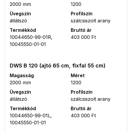
2000 mm
1200
Üvegszín
Profilszín
átlátszó
szálcsiszolt arany
Termékkód
Bruttó ár
10044650-99-01R,
403 000 Ft
10045550-01-01
DWS B 120 (ajtó 65 cm, fixfal 55 cm)
Magasság
Méret
2000 mm
1200
Üvegszín
Profilszín
átlátszó
szálcsiszolt arany
Termékkód
Bruttó ár
10044650-99-01L,
403 000 Ft
10045550-01-01