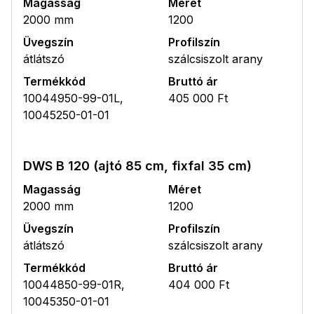
Magasság
Méret
2000 mm
1200
Üvegszín
Profilszín
átlátszó
szálcsiszolt arany
Termékkód
Bruttó ár
10044950-99-01L,
405 000 Ft
10045250-01-01
DWS B 120 (ajtó 85 cm, fixfal 35 cm)
Magasság
Méret
2000 mm
1200
Üvegszín
Profilszín
átlátszó
szálcsiszolt arany
Termékkód
Bruttó ár
10044850-99-01R,
404 000 Ft
10045350-01-01