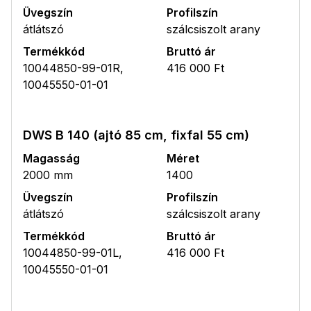
Üvegszín
Profilszín
átlátszó
szálcsiszolt arany
Termékkód
Bruttó ár
10044850-99-01R,
416 000 Ft
10045550-01-01
DWS B 140 (ajtó 85 cm, fixfal 55 cm)
Magasság
Méret
2000 mm
1400
Üvegszín
Profilszín
átlátszó
szálcsiszolt arany
Termékkód
Bruttó ár
10044850-99-01L,
416 000 Ft
10045550-01-01