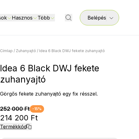
sok
Hasznos
Több
Belépés
Címlap
/
Zuhanyajtó
/
Idea 6 Black DWJ fekete zuhanyajtó
Idea 6 Black DWJ fekete
zuhanyajtó
Görgős fekete zuhanyajtó egy fix résszel.
252 000 Ft
-15%
214 200 Ft
Termékkód