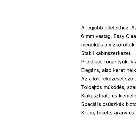
A legjobb ötletekhez. Az
6 mm vastag, Easy Clean
megoldás a vízkőfoltok
Stabil kabinszerkezet.
Praktikus fogantyúk, kív
Elegáns, alsó keret nélkül
Az ajtók fékezését szol
Tolóajtós működés, szá
Kiakasztható és kiemelhe
Speciális csúszkák bizto
Króm, fekete, arany és s