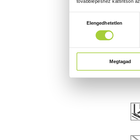
továbblépéshez kattintson a
Hozzájárulás
Elengedhetetlen
kiválasztása
Megtagad