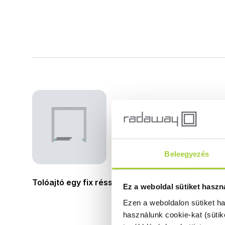
Ala
Beleegyezés
Tolóajtó egy fix résszel
Ez a weboldal sütiket haszn
Ezen a weboldalon sütiket h
használunk cookie-kat (sütik