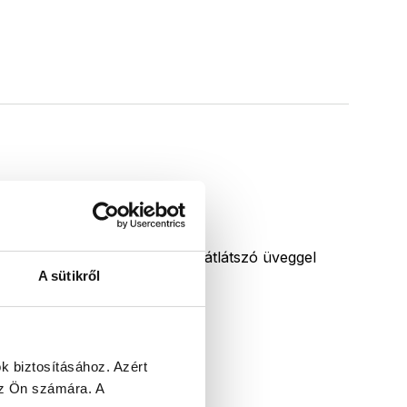
Átlátszó üveg
Termékeinket alapáron átlátszó üveggel
A sütikről
kínáljuk.
k biztosításához.
Azért
 az Ön számára.
A