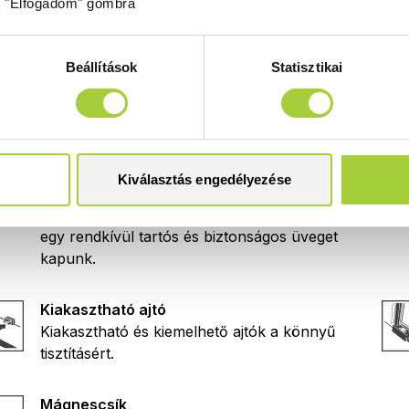
z "Elfogadom" gombra
Enyhe vízkijutás
Az ajtóra közvetlen irányított vízsugár
esetén vízszivárgás alakulhat ki.
Beállítások
Statisztikai
(Zuhanykabinjaink az
EN 14428:2008+A1
szabványnak megfelelően vízbiztosak.)
6 mm
6 mm vastag edzett biztonsági üveg. Az
Kiválasztás engedélyezése
edzés hatására az üveg ütésállósága,
terhelhetősége jelentősen megnő, ezáltal
egy rendkívül tartós és biztonságos üveget
kapunk.
Kiakasztható ajtó
Kiakasztható és kiemelhető ajtók a könnyű
tisztításért.
Mágnescsík