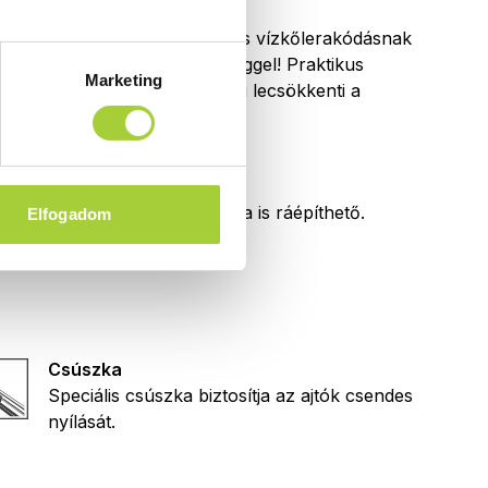
Easy Clean
Mondjon búcsút a gyors vízkőlerakódásnak
az
Easy Clean
védőréteggel! Praktikus
Marketing
megoldást kínálunk, ami lecsökkenti a
tisztításra szánt időt is.
Burkolatra építhető
Közvetlenül a burkolatra is ráépíthető.
Elfogadom
Csúszka
Speciális csúszka biztosítja az ajtók csendes
nyílását.