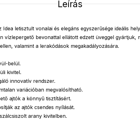
Leírás
 Idea letisztult vonalai és elegáns egyszerűsége ideális he
 vízlepergető bevonattal ellátott edzett üveggel gyártjuk,
 ellen, valamint a lerakódások megakadályozására.
ül-belül.
i kivitel.
gáló innovatív rendszer.
mtalan variációban megvalósítható.
tő ajtók a könnyű tisztításért.
sítják az ajtók csendes nyílását.
zálcsiszolt arany kivitelben.