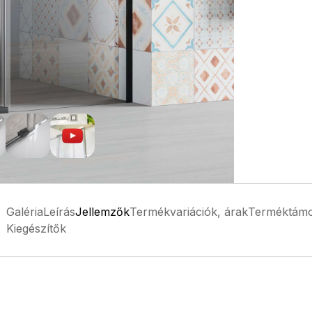
Galéria
Leírás
Jellemzők
Termékvariációk, árak
Terméktámo
Kiegészítők