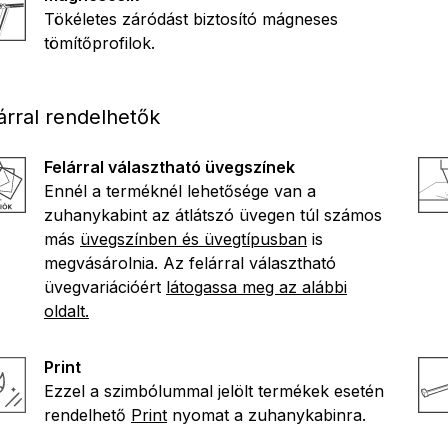
Tökéletes záródást biztosító mágneses
tömítőprofilok.
árral rendelhetők
Felárral választható üvegszínek
Ennél a terméknél lehetősége van a
zuhanykabint az átlátszó üvegen túl számos
más
üvegszínben és üvegtípusban
is
megvásárolnia. Az felárral választható
üvegvariációért
látogassa meg az alábbi
oldalt.
Print
Ezzel a szimbólummal jelölt termékek esetén
rendelhető
Print
nyomat a zuhanykabinra.