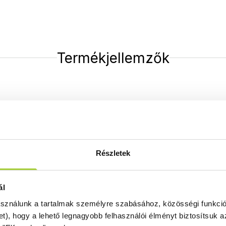
Termékjellemzők
ptulajdonságok
Balos Jobbos
Ez a termék
B
alos és
J
obbos kivitelben is
Részletek
megvásárolható. A rendelésleadásnál
ügyeljen a pontos cikkszám megadására,
mert mindkét esetben más cikkszáma van a
ál
terméknek!
Útmutató a helyes termék
kiválasztásához.
asználunk a tartalmak személyre szabásához, közösségi funkció
et), hogy a lehető legnagyobb felhasználói élményt biztosítsuk