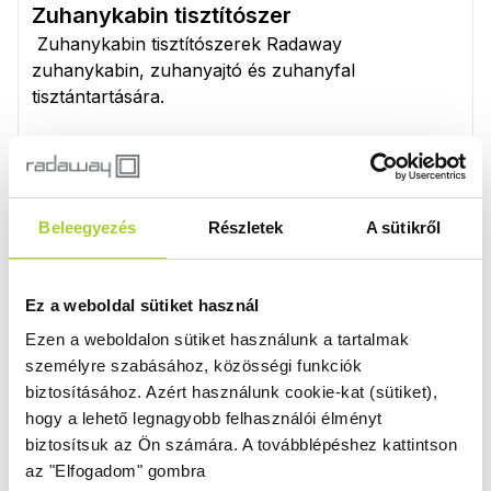
Zuhanykabin tisztítószer
Zuhanykabin tisztítószerek Radaway
zuhanykabin, zuhanyajtó és zuhanyfal
tisztántartására.
Könnyebb a kabin tisztán tartása a
vízlepergető rétegnek köszönhetően
Minden egyes Radaway zuhanykabin üvegét
Beleegyezés
Részletek
A sütikről
vízlepergető EasyClean® réteg
gel vonják be. A
víztaszító
bevonaton nem maradnak meg a
vízcseppek, nyom nélkül lefolynak azon. Mivel így
Ez a weboldal sütiket használ
az üvegfelület nem kerül közvetlen kapcsolatba a
vízzel, ezért nem indul el rajta a korrózió és a
Ezen a weboldalon sütiket használunk a tartalmak
vízkövesedés. A kezeletlen üvegfelületekhez
személyre szabásához, közösségi funkciók
képest ritkábban fordulnak elő szennyeződések és
biztosításához.
Azért használunk cookie-kat (sütiket),
baktériumok. És ha elő is fordulnak, akkor is
hogy a lehető legnagyobb felhasználói élményt
sokkal kisebb mennyiségben találhatók meg.
biztosítsuk az Ön számára.
A továbblépéshez kattintson
az "Elfogadom" gombra