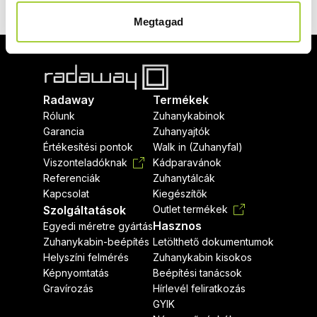
Megtagad
Radaway
Termékek
Rólunk
Zuhanykabinok
Garancia
Zuhanyajtók
Értékesítési pontok
Walk in (Zuhanyfal)
Viszonteladóknak
Kádparavánok
Referenciák
Zuhanytálcák
Kapcsolat
Kiegészítők
Szolgáltatások
Outlet termékek
Hasznos
Egyedi méretre gyártás
Zuhanykabin-beépítés
Letölthető dokumentumok
Helyszíni felmérés
Zuhanykabin kisokos
Képnyomtatás
Beépítési tanácsok
Gravírozás
Hírlevél feliratkozás
GYIK