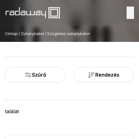
Fő
Címlap
/
Zuhanykabin
/
Szögletes zuhanykabin
Szűrő
Rendezés
találat