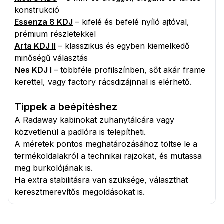
konstrukció
Essenza 8 KDJ
– kifelé és befelé nyíló ajtóval,
prémium részletekkel
Arta KDJ II
– klasszikus és egyben kiemelkedő
minőségű választás
Nes KDJ I
– többféle profilszínben, sőt akár frame
kerettel, vagy factory rácsdizájnnal is elérhető.
Tippek a beépítéshez
A Radaway kabinokat zuhanytálcára vagy
közvetlenül a padlóra is telepítheti.
A méretek pontos meghatározásához töltse le a
termékoldalakról a technikai rajzokat, és mutassa
meg burkolójának is.
Ha extra stabilitásra van szüksége, választhat
keresztmerevítős megoldásokat is.