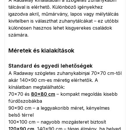
A Radaway kínálatában a szögletes zuhanykabin
tálcával is elérhető. Különböző igényekhez
igazodva akril, műmárvány, lapos vagy mélytálcás
kivitelben is választhat zuhanytálcákat – ez utóbbi
különösen hasznos lehet kisgyerekes családok
számára.
Méretek és kialakítások
Standard és egyedi lehetőségek
A Radaway szögletes zuhanykabinjai 70x70 cm-től
akár 140x90 cm-es méretig elérhetők. A
kínálatban megtalálhatók:
70x70 és
80x80 cm
– kompakt megoldás kisebb
fürdőszobákba
90x90 cm – a leggyakoribb méret, kényelmes
belső térrel
100x100 cm – nagyobb mozgásteret biztosít
120x90 cm
, 140x90 cm – tágas élmény, ha helyed