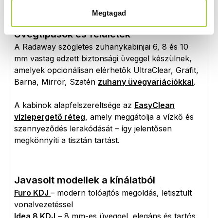
Megtagad
Üvegtípusok és felületek
A Radaway szögletes zuhanykabinjai 6, 8 és 10
mm vastag edzett biztonsági üveggel készülnek,
amelyek opcionálisan elérhetők UltraClear, Grafit,
Barna, Mirror, Szatén
zuhany üvegvariációkkal
.
A kabinok alapfelszereltsége az
EasyClean
vízlepergető réteg
, amely meggátolja a vízkő és
szennyeződés lerakódását – így jelentősen
megkönnyíti a tisztán tartást.
Javasolt modellek a kínálatból
Furo KDJ
– modern tolóajtós megoldás, letisztult
vonalvezetéssel
Idea 8 KDJ
– 8 mm-es üveggel, elegáns és tartós