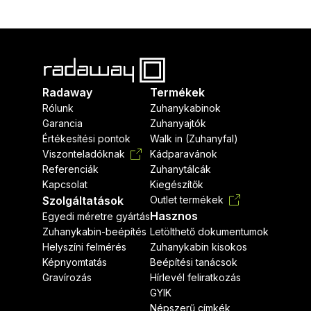
Radaway
Termékek
Rólunk
Zuhanykabinok
Garancia
Zuhanyajtók
Értékesítési pontok
Walk in (Zuhanyfal)
Viszonteladóknak
Kádparavánok
Referenciák
Zuhanytálcák
Kapcsolat
Kiegészítők
Szolgáltatások
Outlet termékek
Hasznos
Egyedi méretre gyártás
Zuhanykabin-beépítés
Letölthető dokumentumok
Helyszíni felmérés
Zuhanykabin kisokos
Képnyomtatás
Beépítési tanácsok
Gravírozás
Hírlevél feliratkozás
GYIK
Népszerű címkék