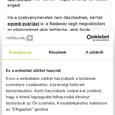
engedi
Ha a szabványméretek nem illeszkednek, kérhet
egyedi gyártást
is: a Radaway segít megvalósítani
az elképzeléseit akár tetőtérbe, akár ferde
falszakaszhoz igazítva.
Beleegyezés
Részletek
A sütikről
Ajtótípusok: toló vagy nyíló?
A Radaway szögletes kabinjainál választhatsz
tolóajtós és nyílóajtós kialakítás közül. A tolóajtós
Ez a weboldal sütiket használ
változatok – mint a
Furo KDJ
vagy az
Idea 8 KDD
–
Ezen a weboldalon sütiket használunk a tartalmak
kiválóan illeszkednek kisebb fürdőszobákba, mivel
személyre szabásához, közösségi funkciók
nem igényelnek plusz helyet az ajtó nyitásához.
biztosításához.
Azért használunk cookie-kat (sütiket),
hogy a lehető legnagyobb felhasználói élményt
A nyílóajtós típusok, például az
Arta KDJ
vagy az
biztosítsuk az Ön számára.
A továbblépéshez kattintson
Essenza Pro KDJ,
ideálisak nagyobb terekbe, ahol
az "Elfogadom" gombra
a kényelmes nyitás-zárás is fontos szempont. Ezek