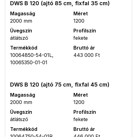
DWS B 120 (ajtó 85 cm, fixfal 35 cm)
Magasság
Méret
2000 mm
1200
Üvegszín
Profilszín
átlátszó
fekete
Termékkód
Bruttó ár
10064850-54-01L,
443 000 Ft
10065350-01-01
DWS B 120 (ajtó 75 cm, fixfal 45 cm)
Magasság
Méret
2000 mm
1200
Üvegszín
Profilszín
átlátszó
fekete
Termékkód
Bruttó ár
10064750-54-01R,
446 000 Ft