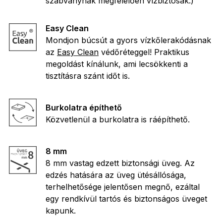
szabványnak megfelelően vízbiztosak.)
Easy Clean
Mondjon búcsút a gyors vízkőlerakódásnak
az
Easy Clean
védőréteggel! Praktikus
megoldást kínálunk, ami lecsökkenti a
tisztításra szánt időt is.
Burkolatra építhető
Közvetlenül a burkolatra is ráépíthető.
8 mm
8 mm vastag edzett biztonsági üveg. Az
edzés hatására az üveg ütésállósága,
terhelhetősége jelentősen megnő, ezáltal
egy rendkívül tartós és biztonságos üveget
kapunk.