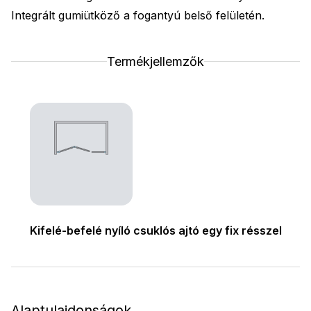
Integrált gumiütköző a fogantyú belső felületén.
Termékjellemzők
Kifelé-befelé nyíló csuklós ajtó egy fix résszel
Alaptulajdonságok