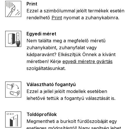
Print
Ezzel a szimbólummal jelölt termékek esetén
rendelhető
Print
nyomat a zuhanykabinra.
Egyedi méret
Nem találta meg a megfelelő méretű
zuhanykabint, zuhanyfalat vagy
kádparavánt? Elkészítjük Önnek a kívánt
méretben! Kérje
egyedi méretre gyártás
szolgáltatásunkat.
Választható fogantyú
Ezzel a jellel jelölt modellek esetében
lehetővé tettük a fogantyú választását is.
Toldóprofilok
Megmentheti a burkolt fürdőszobáját egy
esetleges módosítástól! Nagy segítség lehet