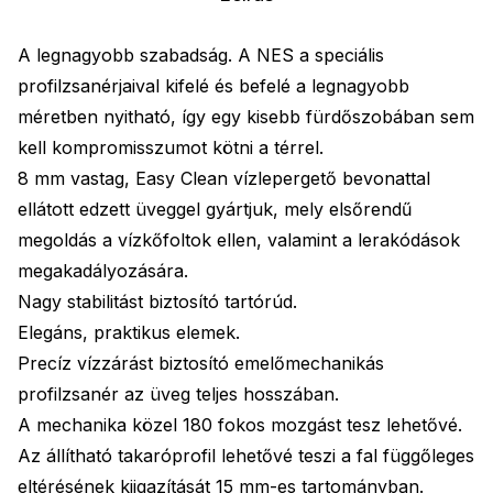
A legnagyobb szabadság. A NES a speciális
profilzsanérjaival kifelé és befelé a legnagyobb
méretben nyitható, így egy kisebb fürdőszobában sem
kell kompromisszumot kötni a térrel.
8 mm vastag, Easy Clean vízlepergető bevonattal
ellátott edzett üveggel gyártjuk, mely elsőrendű
megoldás a vízkőfoltok ellen, valamint a lerakódások
megakadályozására.
Nagy stabilitást biztosító tartórúd.
Elegáns, praktikus elemek.
Precíz vízzárást biztosító emelőmechanikás
profilzsanér az üveg teljes hosszában.
A mechanika közel 180 fokos mozgást tesz lehetővé.
Az állítható takaróprofil lehetővé teszi a fal függőleges
eltérésének kiigazítását 15 mm-es tartományban.