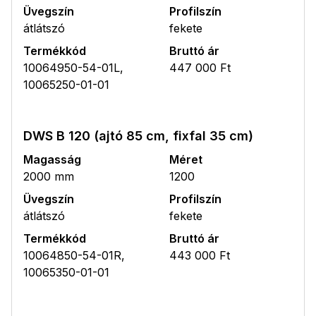
Üvegszín
Profilszín
átlátszó
fekete
Termékkód
Bruttó ár
10064950-54-01L,
447 000 Ft
10065250-01-01
DWS B 120 (ajtó 85 cm, fixfal 35 cm)
Magasság
Méret
2000 mm
1200
Üvegszín
Profilszín
átlátszó
fekete
Termékkód
Bruttó ár
10064850-54-01R,
443 000 Ft
10065350-01-01