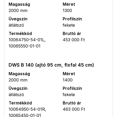
Magasság
Méret
2000 mm
1300
Üvegszín
Profilszín
átlátszó
fekete
Termékkód
Bruttó ár
10064750-54-01L,
453 000 Ft
10065550-01-01
DWS B 140 (ajtó 95 cm, fixfal 45 cm)
Magasság
Méret
2000 mm
1400
Üvegszín
Profilszín
átlátszó
fekete
Termékkód
Bruttó ár
10064950-54-01R,
463 000 Ft
10065450-01-01