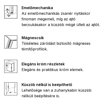
Emelőmechanika
Az emelőmechanikás zsanér nyitáskor
finoman megemeli, míg az ajtó
becsukásakor a küszöb mögé ülteti az ajtót.
Mágnescsík
Tökéletes záródást biztosító mágneses
tömítőprofilok.
Elegáns króm részletek
Elegáns és praktikus króm elemek.
Küszöb nélkül is beépíthető
Lehetősége van a zuhanykabin küszöb
nélküli beépítésére is.