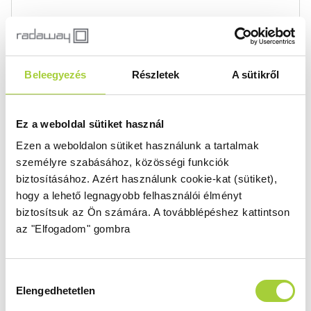
DWS B 100 (ajtó 65 cm, fixfal 35 cm)
Magasság
Méret
2000 mm
1000
Beleegyezés
Részletek
A sütikről
Üvegszín
Profilszín
átlátszó
fekete
Ez a weboldal sütiket használ
Termékkód
Bruttó ár
10064650-54-01L,
423 000 Ft
Ezen a weboldalon sütiket használunk a tartalmak
10065350-01-01
személyre szabásához, közösségi funkciók
biztosításához.
Azért használunk cookie-kat (sütiket),
hogy a lehető legnagyobb felhasználói élményt
DWS B 110 (ajtó 85 cm, fixfal 25 cm)
biztosítsuk az Ön számára.
A továbblépéshez kattintson
az "Elfogadom" gombra
Magasság
Méret
2000 mm
1100
Üvegszín
Profilszín
Hozzájárulás
átlátszó
fekete
Elengedhetetlen
kiválasztása