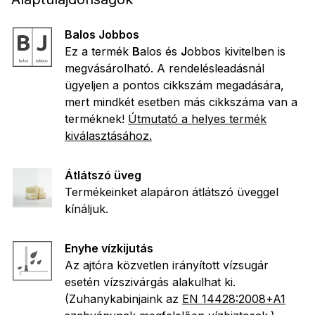
Balos Jobbos
Ez a termék
B
alos és
J
obbos kivitelben is
megvásárolható. A rendelésleadásnál
ügyeljen a pontos cikkszám megadására,
mert mindkét esetben más cikkszáma van a
terméknek!
Útmutató a helyes termék
kiválasztásához.
Átlátszó üveg
Termékeinket alapáron átlátszó üveggel
kínáljuk.
Enyhe vízkijutás
Az ajtóra közvetlen irányított vízsugár
esetén vízszivárgás alakulhat ki.
(Zuhanykabinjaink az
EN 14428:2008+A1