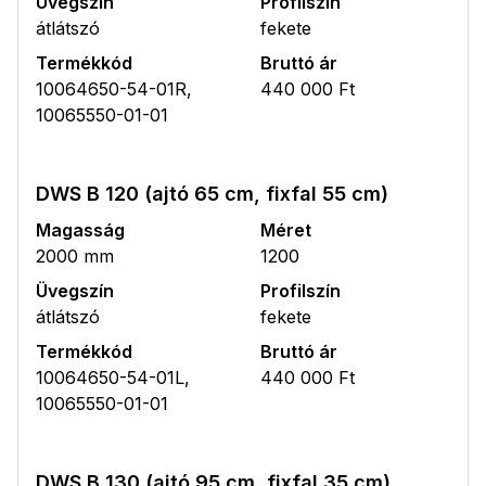
Üvegszín
Profilszín
átlátszó
fekete
Termékkód
Bruttó ár
10064650-54-01R,
440 000 Ft
10065550-01-01
DWS B 120 (ajtó 65 cm, fixfal 55 cm)
Magasság
Méret
2000 mm
1200
Üvegszín
Profilszín
átlátszó
fekete
Termékkód
Bruttó ár
10064650-54-01L,
440 000 Ft
10065550-01-01
DWS B 130 (ajtó 95 cm, fixfal 35 cm)