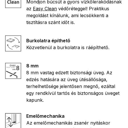
Mondjon búcsút a gyors vízkőlerakódásnak
az
Easy Clean
védőréteggel! Praktikus
megoldást kínálunk, ami lecsökkenti a
tisztításra szánt időt is.
Burkolatra építhető
Közvetlenül a burkolatra is ráépíthető.
8 mm
8 mm vastag edzett biztonsági üveg. Az
edzés hatására az üveg ütésállósága,
terhelhetősége jelentősen megnő, ezáltal
egy rendkívül tartós és biztonságos üveget
kapunk.
Emelőmechanika
Az emelőmechanikás zsanér nyitáskor