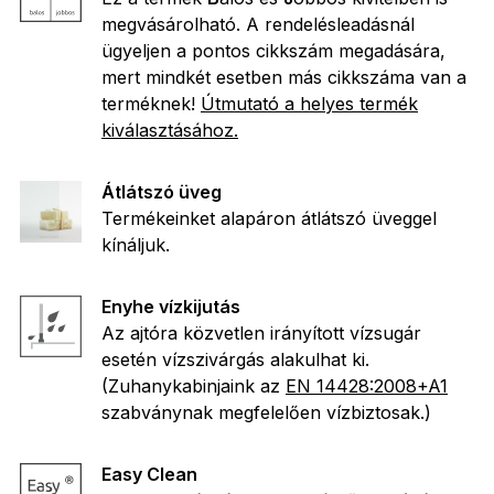
megvásárolható. A rendelésleadásnál
ügyeljen a pontos cikkszám megadására,
mert mindkét esetben más cikkszáma van a
terméknek!
Útmutató a helyes termék
kiválasztásához.
Átlátszó üveg
Termékeinket alapáron átlátszó üveggel
kínáljuk.
Enyhe vízkijutás
Az ajtóra közvetlen irányított vízsugár
esetén vízszivárgás alakulhat ki.
(Zuhanykabinjaink az
EN 14428:2008+A1
szabványnak megfelelően vízbiztosak.)
Easy Clean