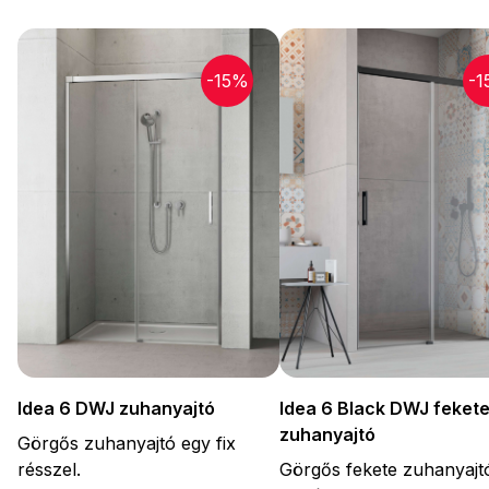
-15%
-1
Idea 6 DWJ zuhanyajtó
Idea 6 Black DWJ feket
zuhanyajtó
Görgős zuhanyajtó egy fix
résszel.
Görgős fekete zuhanyajt