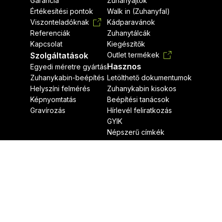
Garancia
Zuhanyajtók
Értékesítési pontok
Walk in (Zuhanyfal)
Viszonteladóknak
Kádparavánok
Referenciák
Zuhanytálcák
Kapcsolat
Kiegészítők
Szolgáltatások
Outlet termékek
Hasznos
Egyedi méretre gyártás
Zuhanykabin-beépítés
Letölthető dokumentumok
Helyszíni felmérés
Zuhanykabin kisokos
Képnyomtatás
Beépítési tanácsok
Gravírozás
Hírlevél feliratkozás
GYIK
Népszerű címkék
Jogi nyilatkozat
Adatvédelmi nyilatkozat
Radaway © Minden jog fenntartva.