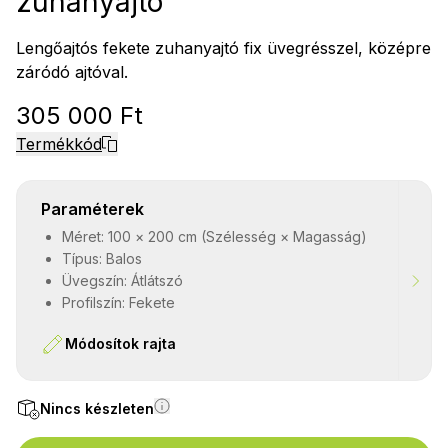
zuhanyajtó
Lengőajtós fekete zuhanyajtó fix üvegrésszel, középre
záródó ajtóval.
305 000 Ft
Termékkód
Paraméterek
Méret: 100 × 200 cm (Szélesség × Magasság)
Típus: Balos
Üvegszín: Átlátszó
Profilszín: Fekete
Módosítok rajta
Nincs készleten