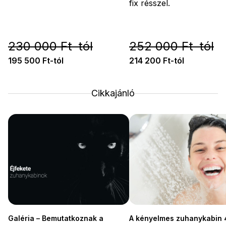
fix résszel.
230 000 Ft-tól
252 000 Ft-tól
195 500 Ft-tól
214 200 Ft-tól
Cikkajánló
Galéria – Bemutatkoznak a
A kényelmes zuhanykabin 