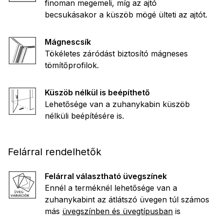
finoman megemeli, míg az ajtó
becsukásakor a küszöb mögé ülteti az ajtót.
Mágnescsík
Tökéletes záródást biztosító mágneses
tömítőprofilok.
Küszöb nélkül is beépíthető
Lehetősége van a zuhanykabin küszöb
nélküli beépítésére is.
Felárral rendelhetők
Felárral választható üvegszínek
Ennél a terméknél lehetősége van a
zuhanykabint az átlátszó üvegen túl számos
más
üvegszínben és üvegtípusban
is