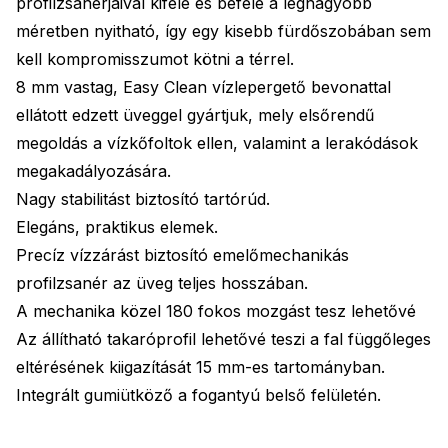
profilzsanérjaival kifelé és befelé a legnagyobb
méretben nyitható, így egy kisebb fürdőszobában sem
kell kompromisszumot kötni a térrel.
8 mm vastag, Easy Clean vízlepergető bevonattal
ellátott edzett üveggel gyártjuk, mely elsőrendű
megoldás a vízkőfoltok ellen, valamint a lerakódások
megakadályozására.
Nagy stabilitást biztosító tartórúd.
Elegáns, praktikus elemek.
Precíz vízzárást biztosító emelőmechanikás
profilzsanér az üveg teljes hosszában.
A mechanika közel 180 fokos mozgást tesz lehetővé
Az állítható takaróprofil lehetővé teszi a fal függőleges
eltérésének kiigazítását 15 mm-es tartományban.
Integrált gumiütköző a fogantyú belső felületén.