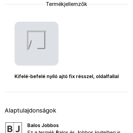
Termékjellemzők
Kifelé-befelé nyíló ajtó fix résszel, oldalfallal
Alaptulajdonságok
Balos Jobbos
Ez a termék
B
alos és
J
obbos kivitelben is