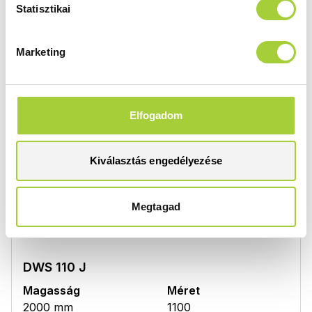
Statisztikai
10078100-54-
305 000 Ft
01R+10078111-01-01
Marketing
DWS 110 B
Magasság
Méret
Elfogadom
2000 mm
1100
Üvegszín
Profilszín
átlátszó
fekete
Kiválasztás engedélyezése
Termékkód
Bruttó ár
10078110-54-
315 000 Ft
Megtagad
01L+10078111-01-01
DWS 110 J
Magasság
Méret
2000 mm
1100