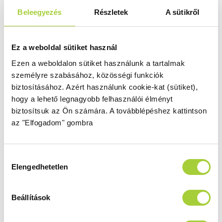
Beleegyezés
Részletek
A sütikről
DWS 100 B
Magasság
Méret
2000 mm
1000
Ez a weboldal sütiket használ
Üvegszín
Profilszín
Ezen a weboldalon sütiket használunk a tartalmak
átlátszó
fekete
személyre szabásához, közösségi funkciók
biztosításához.
Azért használunk cookie-kat (sütiket),
Termékkód
Bruttó ár
hogy a lehető legnagyobb felhasználói élményt
10078100-54-
305 000 Ft
biztosítsuk az Ön számára.
A továbblépéshez kattintson
01L+10078111-01-01
az "Elfogadom" gombra
DWS 100 J
Hozzájárulás
Magasság
Méret
Elengedhetetlen
kiválasztása
2000 mm
1000
Üvegszín
Profilszín
Beállítások
átlátszó
fekete
Termékkód
Bruttó ár