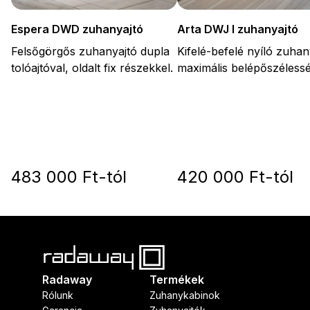
Arta DWJ I zuhanyajtó
Espera DWD zuhanyajtó
Kifelé-befelé nyíló zuhan
Felsőgörgős zuhanyajtó dupla
maximális belépőszélessé
tolóajtóval, oldalt fix részekkel.
483 000 Ft-tól
420 000 Ft-tól
Radaway
Termékek
Rólunk
Zuhanykabinok