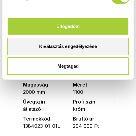
KDJ+S 110 J
Magasság
Méret
2000 mm
1100
Elfogadom
Üvegszín
Profilszín
átlátszó
króm
Termékkód
Bruttó ár
Kiválasztás engedélyezése
1384023-01-01R
294 000 Ft
Megtagad
KDJ+S 110 B
Magasság
Méret
2000 mm
1100
Üvegszín
Profilszín
átlátszó
króm
Termékkód
Bruttó ár
1384023-01-01L
294 000 Ft