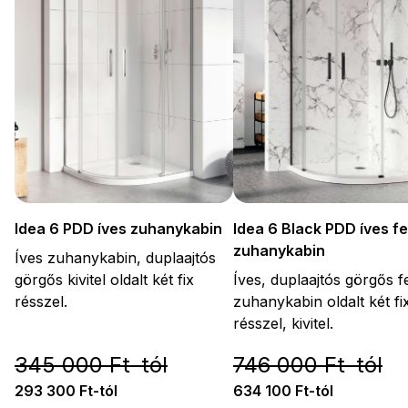
Idea 6 PDD íves zuhanykabin
Idea 6 Black PDD íves f
zuhanykabin
Íves zuhanykabin, duplaajtós
görgős kivitel oldalt két fix
Íves, duplaajtós görgős f
résszel.
zuhanykabin oldalt két fi
résszel, kivitel.
345 000 Ft-tól
746 000 Ft-tól
293 300 Ft-tól
634 100 Ft-tól