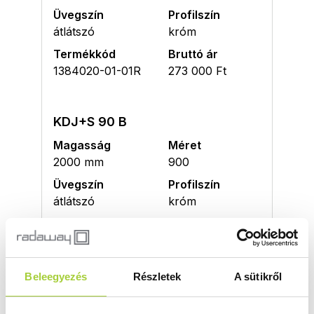
Üvegszín
Profilszín
átlátszó
króm
Termékkód
Bruttó ár
1384020-01-01R
273 000 Ft
KDJ+S 90 B
Magasság
Méret
2000 mm
900
Üvegszín
Profilszín
átlátszó
króm
Termékkód
Bruttó ár
1384020-01-01L
273 000 Ft
Beleegyezés
Részletek
A sütikről
KDJ+S 100 J