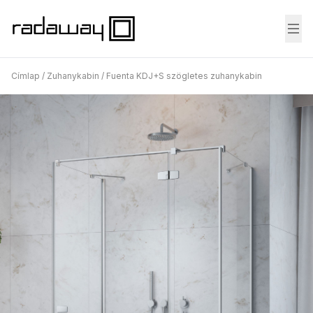
Fő
Címlap
/
Zuhanykabin
/
Fuenta KDJ+S szögletes zuhanykabin