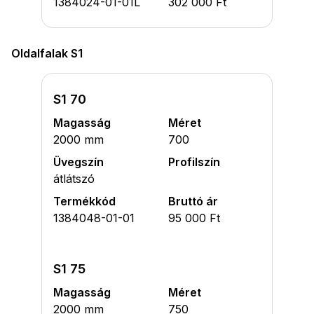
1384024-01-01L
302 000 Ft
Oldalfalak S1
S1 70
Magasság
Méret
2000 mm
700
Üvegszín
Profilszín
átlátszó
Termékkód
Bruttó ár
1384048-01-01
95 000 Ft
S1 75
Magasság
Méret
2000 mm
750