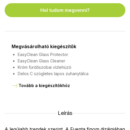
Hol tudom megvenni?
Megvásárolható kiegészítők
EasyClean Glass Protector
EasyClean Glass Cleaner
Króm fürdőszobai vízlehúzó
Delos C szögletes lapos zuhanytálca
Tovább a kiegészítőkhöz
Leírás
A legújabb trendek szerint. A Fuenta finom dizájnjában