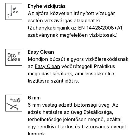
Enyhe vízkijutás
Az ajtóra közvetlen irányított vízsugár
esetén vízszivárgás alakulhat ki.
(Zuhanykabinjaink az
EN 14428:2008+A1
szabványnak megfelelően vízbiztosak.)
Easy Clean
Mondjon búcsút a gyors vízkőlerakódásnak
az
Easy Clean
védőréteggel! Praktikus
megoldást kínálunk, ami lecsökkenti a
tisztításra szánt időt is.
6 mm
6 mm vastag edzett biztonsági üveg. Az
edzés hatására az üveg ütésállósága,
terhelhetősége jelentősen megnő, ezáltal
egy rendkívül tartós és biztonságos üveget
kapunk.