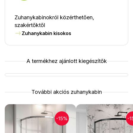
Zuhanykabinokról közérthetően,
szakértőktől
Zuhanykabin kisokos
A termékhez ajánlott kiegészítők
További akciós zuhanykabin
-15%
-1