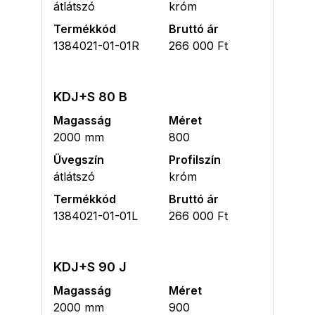
átlátszó
króm
Termékkód
Bruttó ár
1384021-01-01R
266 000 Ft
KDJ+S 80 B
Magasság
Méret
2000 mm
800
Üvegszín
Profilszín
átlátszó
króm
Termékkód
Bruttó ár
1384021-01-01L
266 000 Ft
KDJ+S 90 J
Magasság
Méret
2000 mm
900