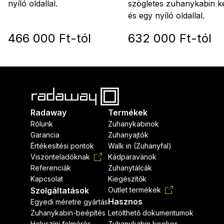
szögletes zuhanykabin ké
nyíló oldallal.
és egy nyíló oldallal.
466 000 Ft-tól
632 000 Ft-tól
Radaway
Termékek
Rólunk
Zuhanykabinok
Garancia
Zuhanyajtók
Értékesítési pontok
Walk in (Zuhanyfal)
Viszonteladóknak
Kádparavánok
Referenciák
Zuhanytálcák
Kapcsolat
Kiegészítők
Szolgáltatások
Outlet termékek
Hasznos
Egyedi méretre gyártás
Zuhanykabin-beépítés
Letölthető dokumentumok
Helyszíni felmérés
Zuhanykabin kisokos