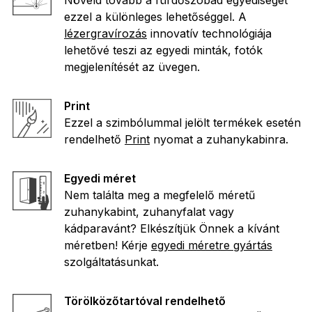
Növeld tovább a fürdőszobád egyediségét
ezzel a különleges lehetőséggel. A
lézergravírozás
innovatív technológiája
lehetővé teszi az egyedi minták, fotók
megjelenítését az üvegen.
Print
Ezzel a szimbólummal jelölt termékek esetén
rendelhető
Print
nyomat a zuhanykabinra.
Egyedi méret
Nem találta meg a megfelelő méretű
zuhanykabint, zuhanyfalat vagy
kádparavánt? Elkészítjük Önnek a kívánt
méretben! Kérje
egyedi méretre gyártás
szolgáltatásunkat.
Törölközőtartóval rendelhető