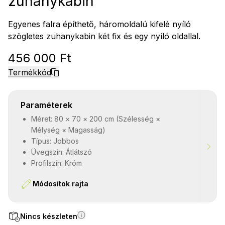
zuhanykabin
Egyenes falra építhető, háromoldalú kifelé nyíló
szögletes zuhanykabin két fix és egy nyíló oldallal.
456 000 Ft
Termékkód
Paraméterek
Méret: 80 × 70 × 200 cm (Szélesség ×
Mélység × Magasság)
Típus: Jobbos
Üvegszín: Átlátszó
Profilszín: Króm
Módosítok rajta
Nincs készleten