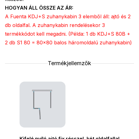
HOGYAN ÁLL ÖSSZE AZ ÁR:
A Fuenta KDJ+S zuhanykabin 3 elemből áll: ajtó és 2
db oldalfal. A zuhanykabin rendelésekor 3
termékkódot kell megadni. (Példa: 1 db KDJ+S 80B +
2 db S1 80 = 80x80 balos háromoldalú zuhanykabin)
Termékjellemzők
Kifelé nyíló ajtó fix résszel, két oldalfallal