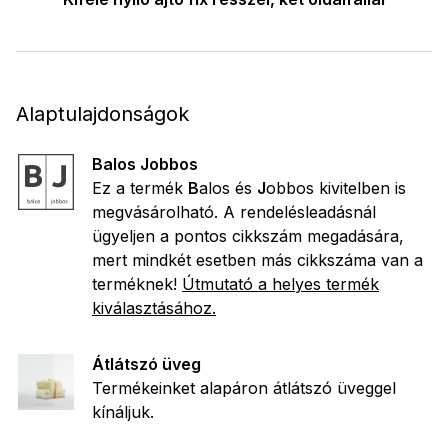
Alaptulajdonságok
Balos Jobbos
Ez a termék
B
alos és
J
obbos kivitelben is
megvásárolható. A rendelésleadásnál
ügyeljen a pontos cikkszám megadására,
mert mindkét esetben más cikkszáma van a
terméknek!
Útmutató a helyes termék
kiválasztásához.
Átlátszó üveg
Termékeinket alapáron átlátszó üveggel
kínáljuk.