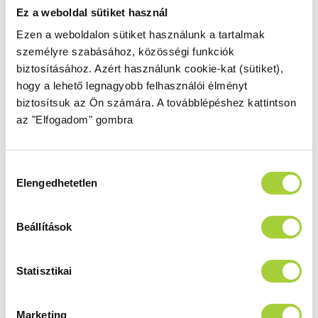
Magasság
Méret
Ez a weboldal sütiket használ
2000 mm
1000
Ezen a weboldalon sütiket használunk a tartalmak
Üvegszín
Profilszín
személyre szabásához, közösségi funkciók
átlátszó
króm
biztosításához.
Azért használunk cookie-kat (sütiket),
Termékkód
Bruttó ár
hogy a lehető legnagyobb felhasználói élményt
1384022-01-01R
279 000 Ft
biztosítsuk az Ön számára.
A továbblépéshez kattintson
az "Elfogadom" gombra
KDJ+S 100 B
Hozzájárulás
Magasság
Méret
Elengedhetetlen
kiválasztása
2000 mm
1000
Üvegszín
Profilszín
Beállítások
átlátszó
króm
Termékkód
Bruttó ár
1384022-01-01L
279 000 Ft
Statisztikai
Marketing