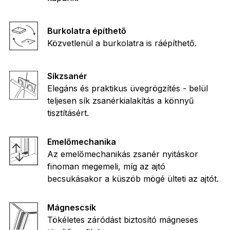
Burkolatra építhető
Közvetlenül a burkolatra is ráépíthető.
Síkzsanér
Elegáns és praktikus üvegrögzítés - belül
teljesen sík zsanérkialakítás a könnyű
tisztításért.
Emelőmechanika
Az emelőmechanikás zsanér nyitáskor
finoman megemeli, míg az ajtó
becsukásakor a küszöb mögé ülteti az ajtót.
Mágnescsík
Tökéletes záródást biztosító mágneses