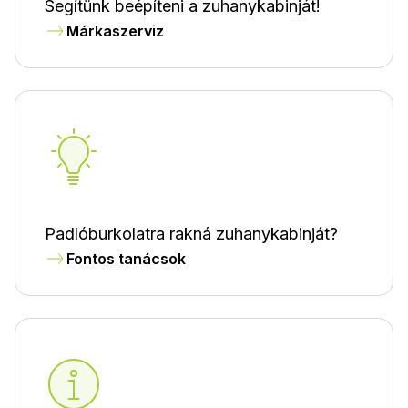
Segítünk beépíteni a zuhanykabinját!
Márkaszerviz
Padlóburkolatra rakná zuhanykabinját?
Fontos tanácsok