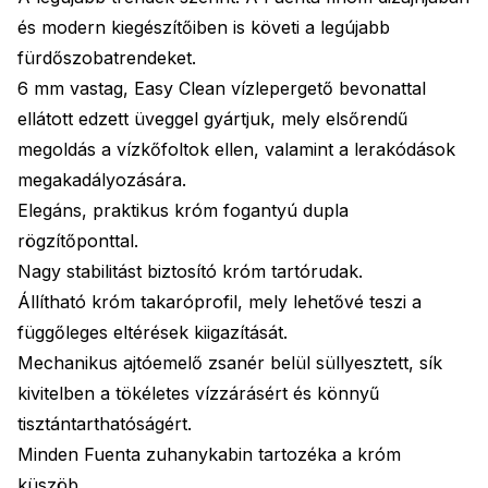
és modern kiegészítőiben is követi a legújabb
fürdőszobatrendeket.
6 mm vastag, Easy Clean vízlepergető bevonattal
ellátott edzett üveggel gyártjuk, mely elsőrendű
megoldás a vízkőfoltok ellen, valamint a lerakódások
megakadályozására.
Elegáns, praktikus króm fogantyú dupla
rögzítőponttal.
Nagy stabilitást biztosító króm tartórudak.
Állítható króm takaróprofil, mely lehetővé teszi a
függőleges eltérések kiigazítását.
Mechanikus ajtóemelő zsanér belül süllyesztett, sík
kivitelben a tökéletes vízzárásért és könnyű
tisztántarthatóságért.
Minden Fuenta zuhanykabin tartozéka a króm
küszöb.