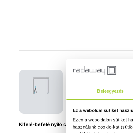
Beleegyezés
Ez a weboldal sütiket haszn
Ezen a weboldalon sütiket h
Kifelé-befelé nyíló csuklós ajtó egy fix oldalfallal
használunk cookie-kat (sütik