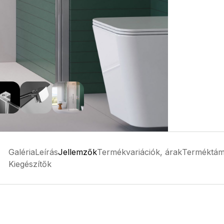
Galéria
Leírás
Jellemzők
Termékvariációk, árak
Terméktám
Kiegészítők