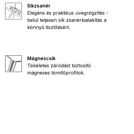
Síkzsanér
Elegáns és praktikus üvegrögzítés -
belül teljesen sík zsanérkialakítás a
könnyű tisztításért.
Mágnescsík
Tökéletes záródást biztosító
mágneses tömítőprofilok.