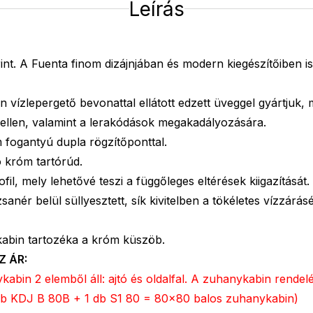
Leírás
int. A Fuenta finom dizájnjában és modern kiegészítőiben is
 vízlepergető bevonattal ellátott edzett üveggel gyártjuk,
 ellen, valamint a lerakódások megakadályozására.
 fogantyú dupla rögzítőponttal.
tó króm tartórúd.
fil, mely lehetővé teszi a függőleges eltérések kiigazítását.
anér belül süllyesztett, sík kivitelben a tökéletes vízzárás
abin tartozéka a króm küszöb.
Z ÁR:
bin 2 elemből áll: ajtó és oldalfal. A zuhanykabin rende
1 db KDJ B 80B + 1 db S1 80 = 80x80 balos zuhanykabin)