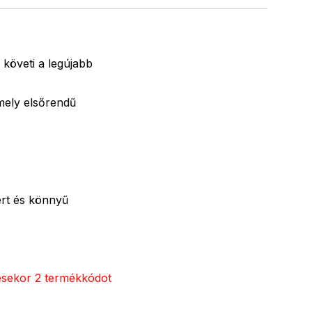
 követi a legújabb
 mely elsőrendű
ért és könnyű
lésekor 2 termékkódot