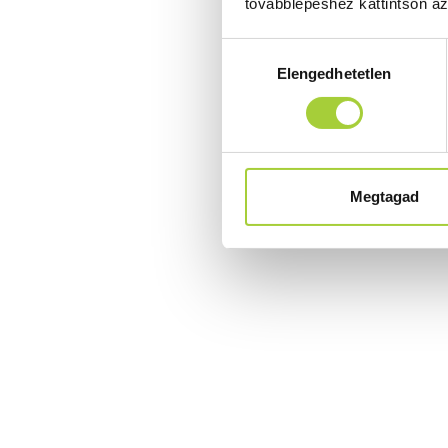
továbblépéshez kattintson a
Hozzájárulás
Elengedhetetlen
kiválasztása
Megtagad