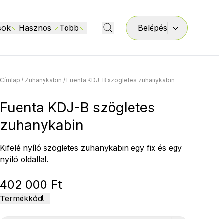
sok
Hasznos
Több
Belépés
Címlap
/
Zuhanykabin
/
Fuenta KDJ-B szögletes zuhanykabin
Fuenta KDJ-B szögletes
zuhanykabin
Kifelé nyíló szögletes zuhanykabin egy fix és egy
nyíló oldallal.
402 000 Ft
Termékkód