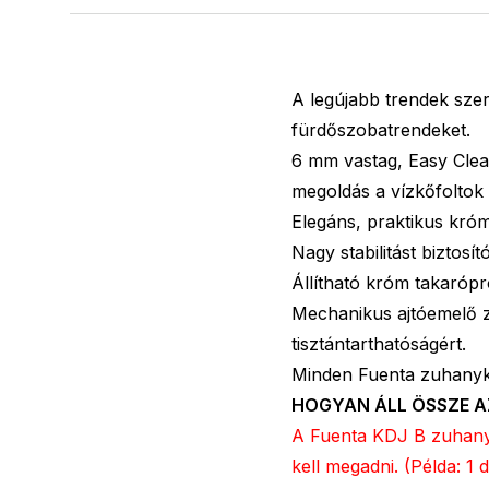
A legújabb trendek szer
fürdőszobatrendeket.
6 mm vastag, Easy Clean
megoldás a vízkőfoltok
Elegáns, praktikus króm
Nagy stabilitást biztosí
Állítható króm takarópro
Mechanikus ajtóemelő zs
tisztántarthatóságért.
Minden Fuenta zuhanyk
HOGYAN ÁLL ÖSSZE A
A Fuenta KDJ B zuhanyka
kell megadni. (Példa: 