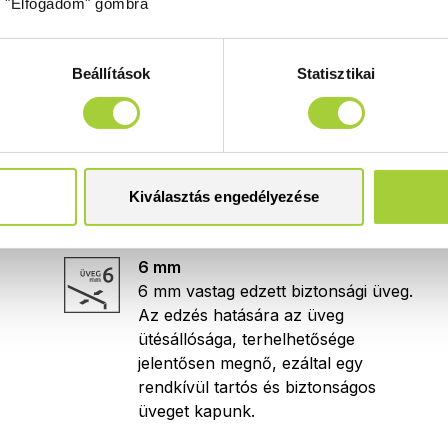
z "Elfogadom" gombra
terméknek!
Útmutató a helyes termék
kiválasztásához.
Beállítások
Statisztikai
Enyhe vízkijutás
Az ajtóra közvetlen irányított vízsugár
esetén vízszivárgás alakulhat ki.
(Zuhanykabinjaink az
EN
14428:2008+A1
szabványnak
Kiválasztás engedélyezése
megfelelően vízbiztosak.)
6 mm
6 mm vastag edzett biztonsági üveg.
Az edzés hatására az üveg
ütésállósága, terhelhetősége
jelentősen megnő, ezáltal egy
rendkívül tartós és biztonságos
üveget kapunk.