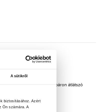
A sütikről
Átlátszó üveg
Termékeinket alapáron átlátszó
üveggel kínáljuk.
k biztosításához.
Azért
 az Ön számára.
A