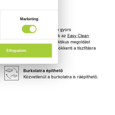
Marketing
Easy Clean
Mondjon búcsút a gyors
vízkőlerakódásnak az
Easy Clean
védőréteggel! Praktikus megoldást
kínálunk, ami lecsökkenti a tisztításra
Elfogadom
szánt időt is.
Burkolatra építhető
Közvetlenül a burkolatra is ráépíthető.