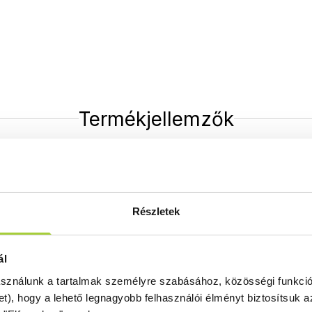
Termékjellemzők
Alaptulajdonságok
Részletek
Balos Jobbos
Ez a termék
B
alos és
J
obbos
kivitelben is megvásárolható. A
ál
rendelésleadásnál ügyeljen a pontos
asználunk a tartalmak személyre szabásához, közösségi funkció
cikkszám megadására, mert mindkét
et), hogy a lehető legnagyobb felhasználói élményt biztosítsuk
esetben más cikkszáma van a