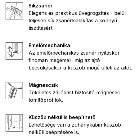
Síkzsanér
Elegáns és praktikus üvegrögzítés - belül
teljesen sík zsanérkialakítás a könnyű
tisztításért.
Emelőmechanika
Az emelőmechanikás zsanér nyitáskor
finoman megemeli, míg az ajtó
becsukásakor a küszöb mögé ülteti az ajtót.
Mágnescsík
Tökéletes záródást biztosító mágneses
tömítőprofilok.
Küszöb nélkül is beépíthető
Lehetősége van a zuhanykabin küszöb
nélküli beépítésére is.