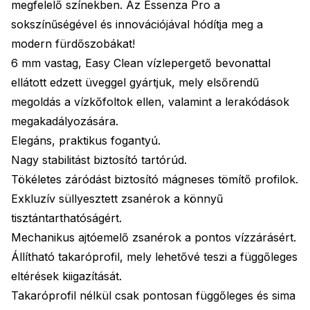
megfelelő színekben. Az Essenza Pro a
sokszínűségével és innovációjával hódítja meg a
modern fürdőszobákat!
6 mm vastag, Easy Clean vízlepergető bevonattal
ellátott edzett üveggel gyártjuk, mely elsőrendű
megoldás a vízkőfoltok ellen, valamint a lerakódások
megakadályozására.
Elegáns, praktikus fogantyú.
Nagy stabilitást biztosító tartórúd.
Tökéletes záródást biztosító mágneses tömítő profilok.
Exkluzív süllyesztett zsanérok a könnyű
tisztántarthatóságért.
Mechanikus ajtóemelő zsanérok a pontos vízzárásért.
Állítható takaróprofil, mely lehetővé teszi a függőleges
eltérések kiigazítását.
Takaróprofil nélkül csak pontosan függőleges és sima