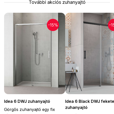
További akciós zuhanyajtó
-15%
-1
Idea 6 DWJ zuhanyajtó
Idea 6 Black DWJ feket
zuhanyajtó
Görgős zuhanyajtó egy fix