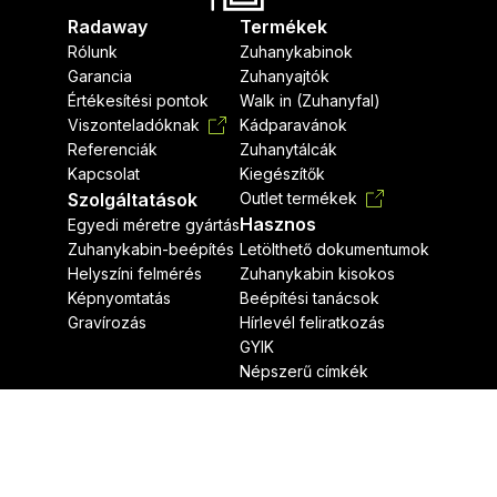
Radaway
Termékek
Rólunk
Zuhanykabinok
Garancia
Zuhanyajtók
Értékesítési pontok
Walk in (Zuhanyfal)
Viszonteladóknak
Kádparavánok
Referenciák
Zuhanytálcák
Kapcsolat
Kiegészítők
Szolgáltatások
Outlet termékek
Hasznos
Egyedi méretre gyártás
Zuhanykabin-beépítés
Letölthető dokumentumok
Helyszíni felmérés
Zuhanykabin kisokos
Képnyomtatás
Beépítési tanácsok
Gravírozás
Hírlevél feliratkozás
GYIK
Népszerű címkék
Jogi nyilatkozat
Adatvédelmi nyilatkozat