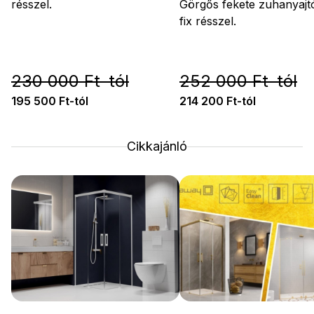
résszel.
Görgős fekete zuhanyajt
fix résszel.
230 000 Ft-tól
252 000 Ft-tól
195 500 Ft-tól
214 200 Ft-tól
Cikkajánló