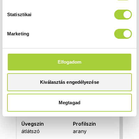
Statisztikai
DWJ 90 J
Magasság
Méret
Marketing
2000 mm
900
Üvegszín
Profilszín
átlátszó
arany
Elfogadom
Termékkód
Bruttó ár
10099090-09-01R
377 000 Ft
Kiválasztás engedélyezése
DWJ 100 B
Megtagad
Magasság
Méret
2000 mm
1000
Üvegszín
Profilszín
átlátszó
arany