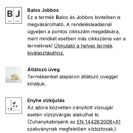
Balos Jobbos
Ez a termék
B
alos és
J
obbos kivitelben is
megvásárolható. A rendelésleadásnál
ügyeljen a pontos cikkszám megadására,
mert mindkét esetben más cikkszáma van a
terméknek!
Útmutató a helyes termék
kiválasztásához.
Átlátszó üveg
Termékeinket alapáron átlátszó üveggel
kínáljuk.
Enyhe vízkijutás
Az ajtóra közvetlen irányított vízsugár
esetén vízszivárgás alakulhat ki.
(Zuhanykabinjaink az
EN 14428:2008+A1
szabványnak megfelelően vízbiztosak.)