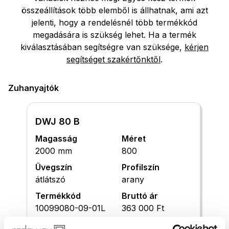
összeállítások több elemből is állhatnak, ami azt
jelenti, hogy a rendelésnél több termékkód
megadására is szükség lehet. Ha a termék
kiválasztásában segítségre van szüksége,
kérjen
segítséget szakértőnktől
.
Zuhanyajtók
DWJ 80 B
Magasság
Méret
2000 mm
800
Üvegszín
Profilszín
átlátszó
arany
Termékkód
Bruttó ár
10099080-09-01L
363 000 Ft