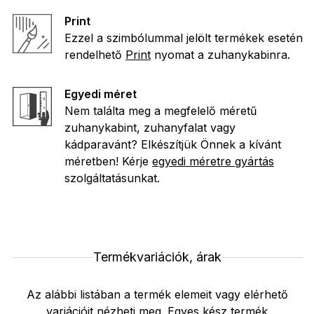
Print
Ezzel a szimbólummal jelölt termékek esetén
rendelhető
Print
nyomat a zuhanykabinra.
Egyedi méret
Nem találta meg a megfelelő méretű
zuhanykabint, zuhanyfalat vagy
kádparavánt? Elkészítjük Önnek a kívánt
méretben! Kérje
egyedi méretre gyártás
szolgáltatásunkat.
Termékvariációk, árak
Az alábbi listában a termék elemeit vagy elérhető
variációit nézheti meg. Egyes kész termék