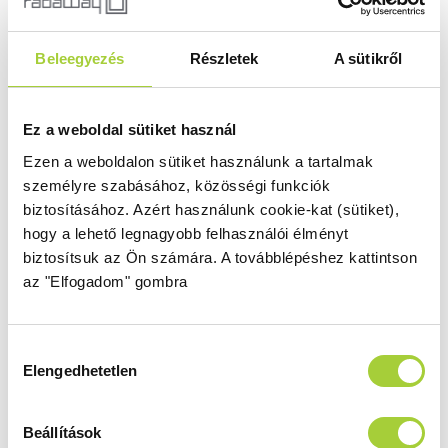
DWJ 80 J
Beleegyezés
Részletek
A sütikről
Magasság
Méret
2000 mm
800
Üvegszín
Profilszín
Ez a weboldal sütiket használ
átlátszó
arany
Ezen a weboldalon sütiket használunk a tartalmak
Termékkód
Bruttó ár
személyre szabásához, közösségi funkciók
10099080-09-01R
363 000 Ft
biztosításához.
Azért használunk cookie-kat (sütiket),
hogy a lehető legnagyobb felhasználói élményt
biztosítsuk az Ön számára.
A továbblépéshez kattintson
DWJ 90 B
az "Elfogadom" gombra
Magasság
Méret
2000 mm
900
Hozzájárulás
Üvegszín
Profilszín
Elengedhetetlen
kiválasztása
átlátszó
arany
Termékkód
Bruttó ár
Beállítások
10099090-09-01L
377 000 Ft