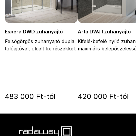
Arta DWJ I zuhanyajtó
Espera DWD zuhanyajtó
Kifelé-befelé nyíló zuhan
Felsőgörgős zuhanyajtó dupla
maximális belépőszélessé
tolóajtóval, oldalt fix részekkel.
483 000 Ft-tól
420 000 Ft-tól