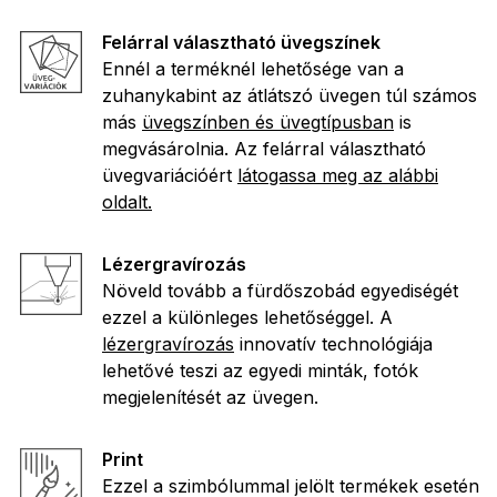
Felárral választható üvegszínek
Ennél a terméknél lehetősége van a
zuhanykabint az átlátszó üvegen túl számos
más
üvegszínben és üvegtípusban
is
megvásárolnia. Az felárral választható
üvegvariációért
látogassa meg az alábbi
oldalt.
Lézergravírozás
Növeld tovább a fürdőszobád egyediségét
ezzel a különleges lehetőséggel. A
lézergravírozás
innovatív technológiája
lehetővé teszi az egyedi minták, fotók
megjelenítését az üvegen.
Print
Ezzel a szimbólummal jelölt termékek esetén