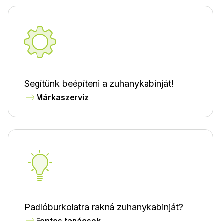
Segítünk beépíteni a zuhanykabinját!
Márkaszerviz
Padlóburkolatra rakná zuhanykabinját?
Fontos tanácsok