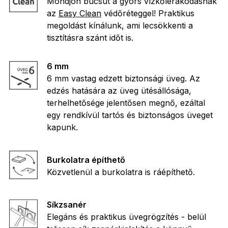
Mondjon búcsút a gyors vízkőlerakódásnak
az
Easy Clean
védőréteggel! Praktikus
megoldást kínálunk, ami lecsökkenti a
tisztításra szánt időt is.
6 mm
6 mm vastag edzett biztonsági üveg. Az
edzés hatására az üveg ütésállósága,
terhelhetősége jelentősen megnő, ezáltal
egy rendkívül tartós és biztonságos üveget
kapunk.
Burkolatra építhető
Közvetlenül a burkolatra is ráépíthető.
Síkzsanér
Elegáns és praktikus üvegrögzítés - belül