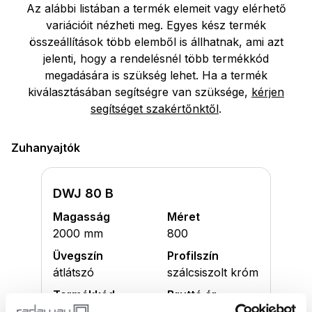
Az alábbi listában a termék elemeit vagy elérhető
variációit nézheti meg. Egyes kész termék
összeállítások több elemből is állhatnak, ami azt
jelenti, hogy a rendelésnél több termékkód
megadására is szükség lehet. Ha a termék
kiválasztásában segítségre van szüksége,
kérjen
segítséget szakértőnktől
.
Zuhanyajtók
DWJ 80 B
Magasság
Méret
2000 mm
800
Üvegszín
Profilszín
átlátszó
szálcsiszolt króm
Termékkód
Bruttó ár
1385012-91-01L
286 000 Ft