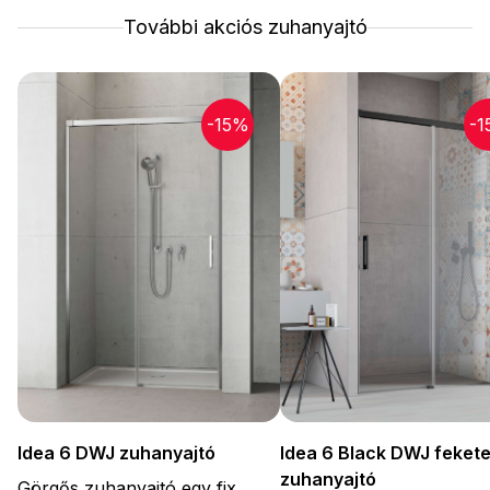
További akciós zuhanyajtó
-15%
-1
Idea 6 DWJ zuhanyajtó
Idea 6 Black DWJ feket
zuhanyajtó
Görgős zuhanyajtó egy fix