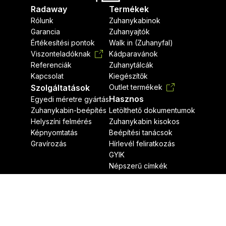
Radaway
Termékek
Rólunk
Zuhanykabinok
Garancia
Zuhanyajtók
Értékesítési pontok
Walk in (Zuhanyfal)
Viszonteladóknak
Kádparavánok
Referenciák
Zuhanytálcák
Kapcsolat
Kiegészítők
Szolgáltatások
Outlet termékek
Hasznos
Egyedi méretre gyártás
Zuhanykabin-beépítés
Letölthető dokumentumok
Helyszíni felmérés
Zuhanykabin kisokos
Képnyomtatás
Beépítési tanácsok
Gravírozás
Hírlevél feliratkozás
GYIK
Népszerű címkék
Jogi nyilatkozat
Adatvédelmi nyilatkozat