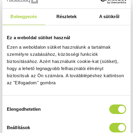
Beleegyezés
Részletek
A sütikről
DWJ 80 J
Magasság
Méret
Ez a weboldal sütiket használ
2000 mm
800
Ezen a weboldalon sütiket használunk a tartalmak
Üvegszín
Profilszín
személyre szabásához, közösségi funkciók
átlátszó
szálcsiszolt króm
biztosításához.
Azért használunk cookie-kat (sütiket),
Termékkód
Bruttó ár
hogy a lehető legnagyobb felhasználói élményt
1385012-91-01R
286 000 Ft
biztosítsuk az Ön számára.
A továbblépéshez kattintson
az "Elfogadom" gombra
DWJ 90 B
Magasság
Méret
Hozzájárulás
Elengedhetetlen
2000 mm
900
kiválasztása
Üvegszín
Profilszín
átlátszó
szálcsiszolt króm
Beállítások