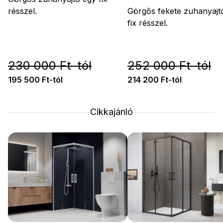
résszel.
Görgős fekete zuhanyajt
fix résszel.
230 000 Ft-tól
252 000 Ft-tól
195 500 Ft-tól
214 200 Ft-tól
Cikkajánló