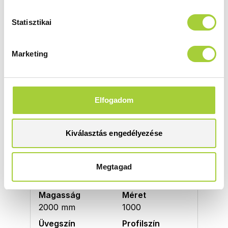
Termékkód
Bruttó ár
1385013-91-01L
297 000 Ft
Statisztikai
Marketing
DWJ 90 J
Magasság
Méret
2000 mm
900
Üvegszín
Profilszín
Elfogadom
átlátszó
szálcsiszolt króm
Termékkód
Bruttó ár
Kiválasztás engedélyezése
1385013-91-01R
297 000 Ft
Megtagad
DWJ 100 B
Magasság
Méret
2000 mm
1000
Üvegszín
Profilszín