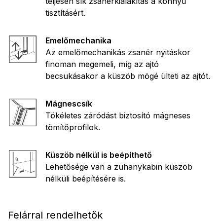
teljesen sík zsanérkialakítás a könnyű
tisztításért.
Emelőmechanika
Az emelőmechanikás zsanér nyitáskor
finoman megemeli, míg az ajtó
becsukásakor a küszöb mögé ülteti az ajtót.
Mágnescsík
Tökéletes záródást biztosító mágneses
tömítőprofilok.
Küszöb nélkül is beépíthető
Lehetősége van a zuhanykabin küszöb
nélküli beépítésére is.
Felárral rendelhetők