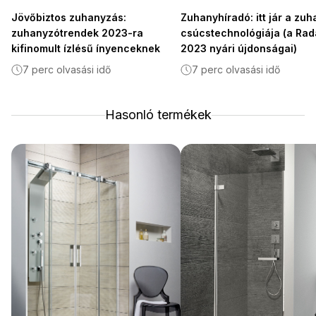
Jövőbiztos zuhanyzás:
Zuhanyhíradó: itt jár a zu
zuhanyzótrendek 2023-ra
csúcstechnológiája (a Ra
kifinomult ízlésű ínyenceknek
2023 nyári újdonságai)
7 perc olvasási idő
7 perc olvasási idő
Hasonló termékek