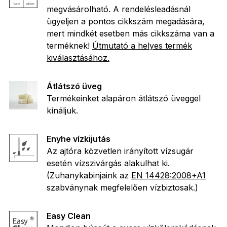
megvásárolható. A rendelésleadásnál
ügyeljen a pontos cikkszám megadására,
mert mindkét esetben más cikkszáma van a
terméknek!
Útmutató a helyes termék
kiválasztásához.
Átlátszó üveg
Termékeinket alapáron átlátszó üveggel
kínáljuk.
Enyhe vízkijutás
Az ajtóra közvetlen irányított vízsugár
esetén vízszivárgás alakulhat ki.
(Zuhanykabinjaink az
EN 14428:2008+A1
szabványnak megfelelően vízbiztosak.)
Easy Clean