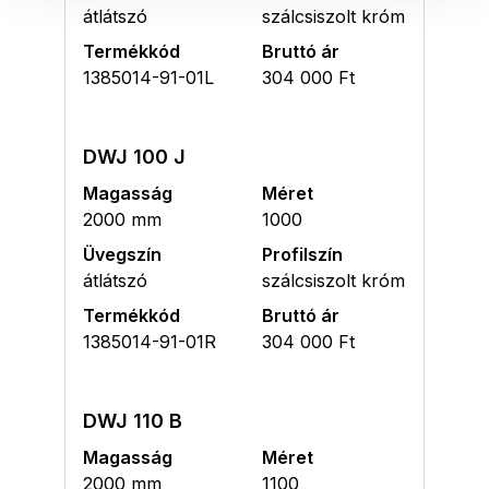
átlátszó
szálcsiszolt króm
Termékkód
Bruttó ár
1385014-91-01L
304 000 Ft
DWJ 100 J
Magasság
Méret
2000 mm
1000
Üvegszín
Profilszín
átlátszó
szálcsiszolt króm
Termékkód
Bruttó ár
1385014-91-01R
304 000 Ft
DWJ 110 B
Magasság
Méret
2000 mm
1100