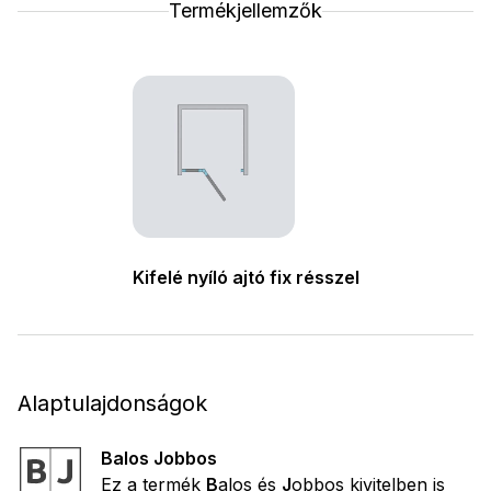
Termékjellemzők
Kifelé nyíló ajtó fix résszel
Alaptulajdonságok
Balos Jobbos
Ez a termék
B
alos és
J
obbos kivitelben is