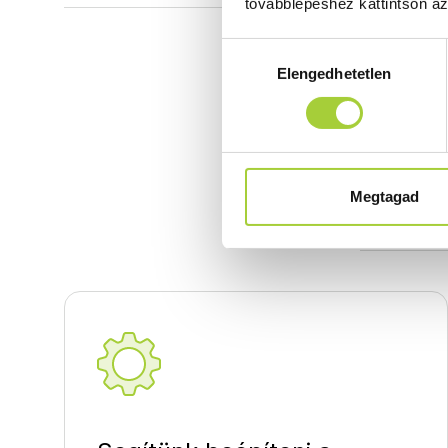
továbblépéshez kattintson a
Hozzájárulás
Elengedhetetlen
kiválasztása
Teljesí
Kios SEw
Megtagad
Kios SEw