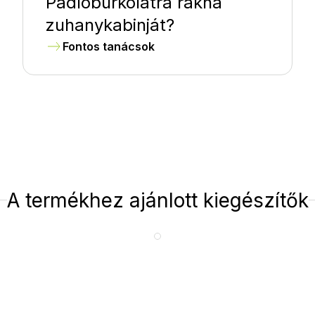
Padlóburkolatra rakná
zuhanykabinját?
Fontos tanácsok
A termékhez ajánlott kiegészítők