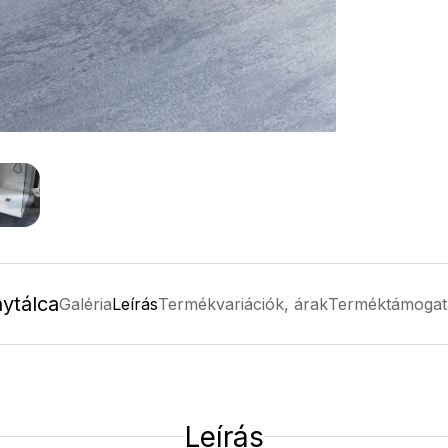
ytálca
Galéria
Leírás
Termékvariációk, árak
Terméktámogat
Leírás