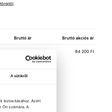
tőnktől
.
Bruttó ár
Bruttó akciós ár
99 000 Ft
84 200 Ft
A sütikről
k biztosításához.
Azért
 az Ön számára.
A