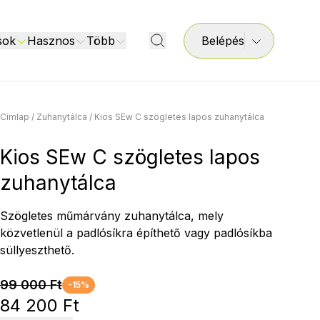
sok
Hasznos
Több
Belépés
Címlap
/
Zuhanytálca
/
Kios SEw C szögletes lapos zuhanytálca
Kios SEw C szögletes lapos
zuhanytálca
Szögletes műmárvány zuhanytálca, mely
közvetlenül a padlósíkra építhető vagy padlósíkba
süllyeszthető.
99 000 Ft
-15%
84 200 Ft