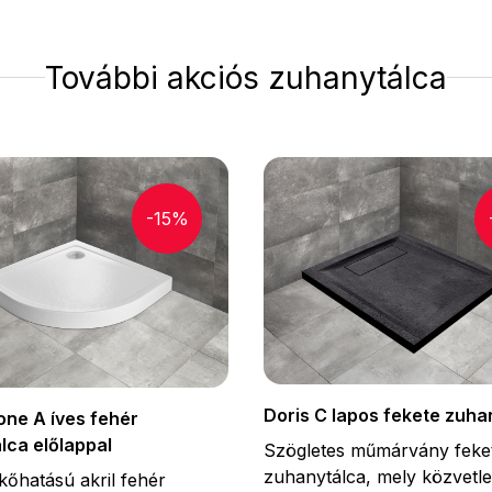
További akciós zuhanytálca
-15%
Doris C lapos fekete zuha
one A íves fehér
lca előlappal
Szögletes műmárvány feke
zuhanytálca, mely közvetle
kőhatású akril fehér