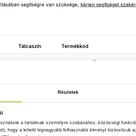
ztásában segítségre van szüksége,
kérjen segítséget szakér
Tálcaszín
Termékkód
fehér
KSC9090-53
Részletek
ál
asználunk a tartalmak személyre szabásához, közösségi funkció
et), hogy a lehető legnagyobb felhasználói élményt biztosítsuk