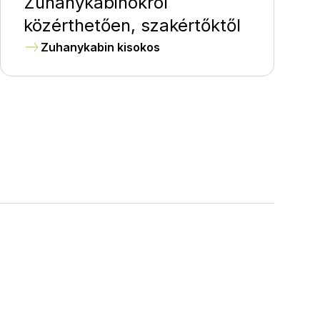
Zuhanykabinokról
közérthetően, szakértőktől
Zuhanykabin kisokos