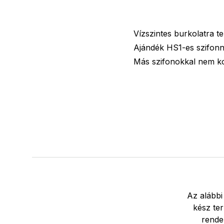
Vízszintes burkolatra te
Ajándék HS1-es szifonnal
Más szifonokkal nem kom
Az alábbi
kész ter
rende