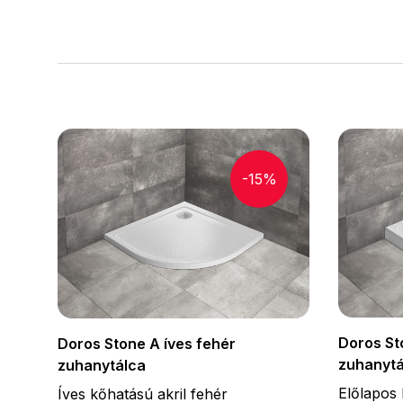
-15%
Doros St
Doros Stone A íves fehér
zuhanytá
zuhanytálca
Előlapos 
Íves kőhatású akril fehér