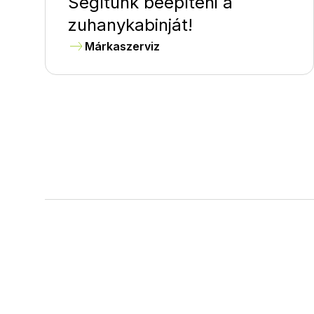
Segítünk beépíteni a
zuhanykabinját!
Márkaszerviz