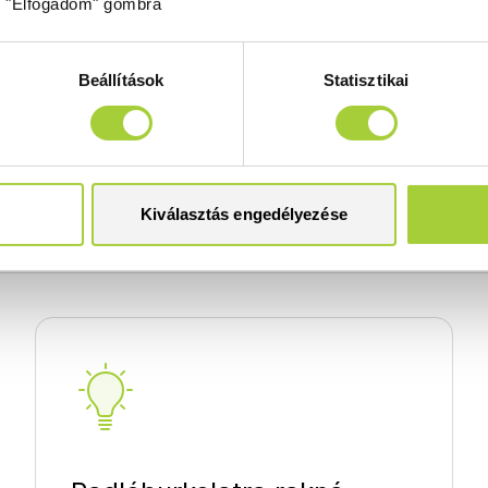
Terméktámogatás
z "Elfogadom" gombra
Beállítások
Statisztikai
tménynyilatkozat - műmárvány zuhanytálca (Doris, Kios, 
 C, F - szerelési útmutató
Kiválasztás engedélyezése
 C - technikai rajz