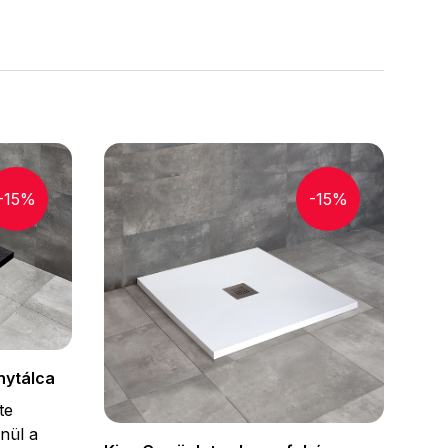
-15%
-15%
nytálca
te
nül a