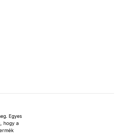
meg. Egyes
i, hogy a
termék