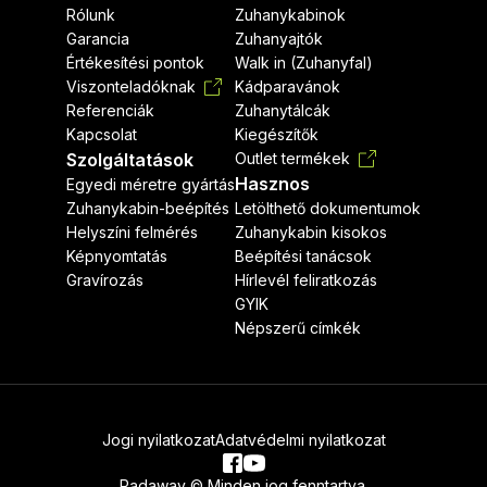
Rólunk
Zuhanykabinok
Garancia
Zuhanyajtók
Értékesítési pontok
Walk in (Zuhanyfal)
Viszonteladóknak
Kádparavánok
Referenciák
Zuhanytálcák
Kapcsolat
Kiegészítők
Szolgáltatások
Outlet termékek
Hasznos
Egyedi méretre gyártás
Zuhanykabin-beépítés
Letölthető dokumentumok
Helyszíni felmérés
Zuhanykabin kisokos
Képnyomtatás
Beépítési tanácsok
Gravírozás
Hírlevél feliratkozás
GYIK
Népszerű címkék
Jogi nyilatkozat
Adatvédelmi nyilatkozat
Radaway © Minden jog fenntartva.