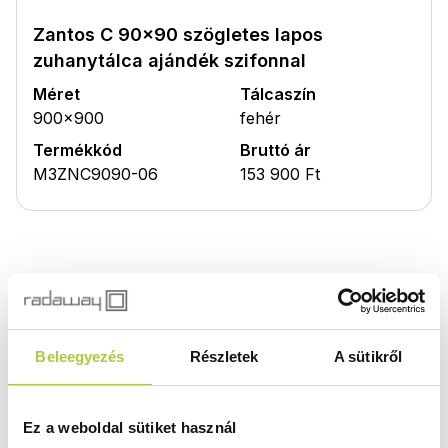
Zantos C 90x90 szögletes lapos
zuhanytálca ajándék szifonnal
Méret
Tálcaszín
900x900
fehér
Termékkód
Bruttó ár
M3ZNC9090-06
153 900 Ft
Terméktámogatás
Beleegyezés
Részletek
A sütikről
Zantos A, C, F - szerelési útmutató
Ez a weboldal sütiket használ