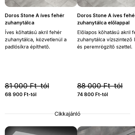
Doros Stone A íves fehé
Doros Stone A íves fehér
zuhanytálca előlappal
zuhanytálca
Előlapos kőhatású akril 
Íves kőhatású akril fehér
zuhanytálca vízszintező 
zuhanytálca, közvetlenül a
és peremrögzítő szettel.
padlósíkra építhető.
81 000 Ft-tól
88 000 Ft-tól
68 900 Ft-tól
74 800 Ft-tól
Cikkajánló