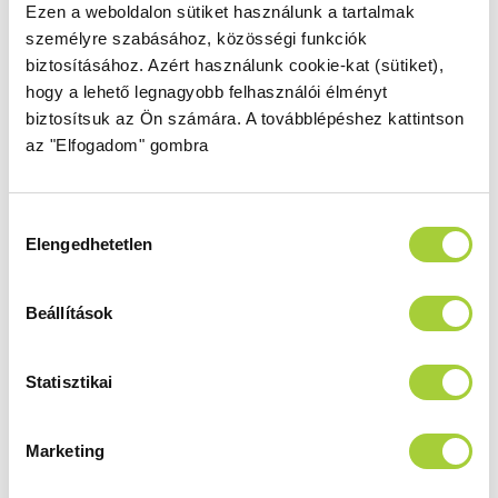
Zantos C - 3D fájlok (3DS, BLEND, DWG, DXF,
Ezen a weboldalon sütiket használunk a tartalmak
OBJ, SKP)
személyre szabásához, közösségi funkciók
biztosításához.
Azért használunk cookie-kat (sütiket),
hogy a lehető legnagyobb felhasználói élményt
Zantos C - technikai rajz
biztosítsuk az Ön számára.
A továbblépéshez kattintson
az "Elfogadom" gombra
Teljesítménynyilatkozat - műmárvány
zuhanytálca (Giaros, Teos, Zantos)
Hozzájárulás
Elengedhetetlen
kiválasztása
Beállítások
Statisztikai
Segítünk beépíteni a zuhanykabinját!
Marketing
Márkaszerviz