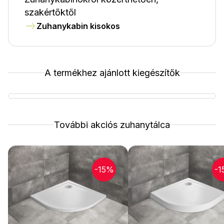
szakértőktől
Zuhanykabin kisokos
A termékhez ajánlott kiegészítők
További akciós zuhanytálca
-15%
-1