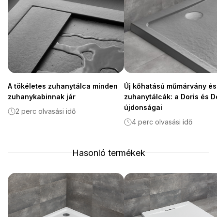
A tökéletes zuhanytálca minden
Új kőhatású műmárvány és 
zuhanykabinnak jár
zuhanytálcák: a Doris és D
újdonságai
2 perc olvasási idő
4 perc olvasási idő
Hasonló termékek