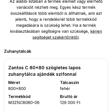
Az alábbi listában a termék elemeit vagy elérhető
variációit nézheti meg. Egyes kész termék
összeállítások több elemből is állhatnak, ami azt
jelenti, hogy a rendelésnél több termékkód
megadására is szükség lehet. Ha a termék
kiválasztásában segítségre van szüksége,
kérjen
segítséget szakértőnktől
.
Zuhanytálcák
Zantos C 80x80 szögletes lapos
zuhanytálca ajándék szifonnal
Méret
Tálcaszín
800x800
fehér
Termékkód
Bruttó ár
M3ZNC8080-06
129 000 Ft