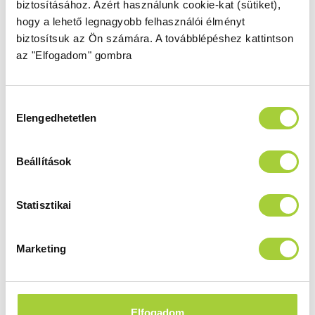
biztosításához.
Azért használunk cookie-kat (sütiket),
101 100 Ft
hogy a lehető legnagyobb felhasználói élményt
biztosítsuk az Ön számára.
A továbblépéshez kattintson
az "Elfogadom" gombra
Doros Stone D 120x100
Méret
Tálcaszín
1200x1000
beige
Hozzájárulás
Elengedhetetlen
kiválasztása
Termékkód
Bruttó ár
SDRD1210-01-84S
132 000 Ft
Beállítások
Bruttó akciós ár
112 200 Ft
Statisztikai
Doros Stone D 130x90
Marketing
Méret
Tálcaszín
1300x900
beige
Termékkód
Bruttó ár
SDRD1390-01-84S
132 000 Ft
Elfogadom