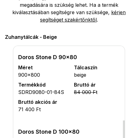
megadására is szükség lehet. Ha a termék
kiválasztásában segítségre van szüksége,
kérjen
segítséget szakértőnktől
.
Zuhanytálcák - Beige
Doros Stone D 90x80
Méret
Tálcaszín
900x800
beige
Termékkód
Bruttó ár
SDRD9080-01-84S
84 000 Ft
Bruttó akciós ár
71 400 Ft
Doros Stone D 100x80