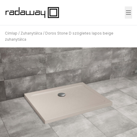
Fő
Címlap
/
Zuhanytálca
/
Doros Stone D szögletes lapos beige
zuhanytálca