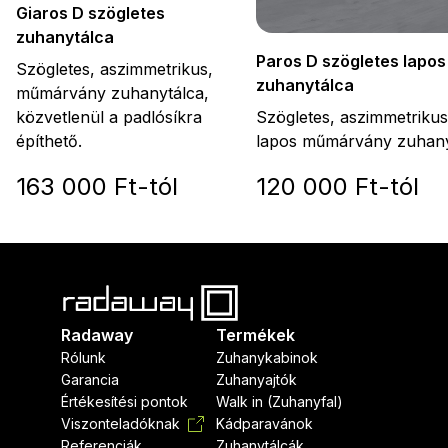
Giaros D szögletes
zuhanytálca
Paros D szögletes lapos
Szögletes, aszimmetrikus,
zuhanytálca
műmárvány zuhanytálca,
Szögletes, aszimmetrikus
közvetlenül a padlósíkra
lapos műmárvány zuhany
építhető.
163 000 Ft-tól
120 000 Ft-tól
Radaway
Termékek
Rólunk
Zuhanykabinok
Garancia
Zuhanyajtók
Értékesítési pontok
Walk in (Zuhanyfal)
Viszonteladóknak
Kádparavánok
Referenciák
Zuhanytálcák