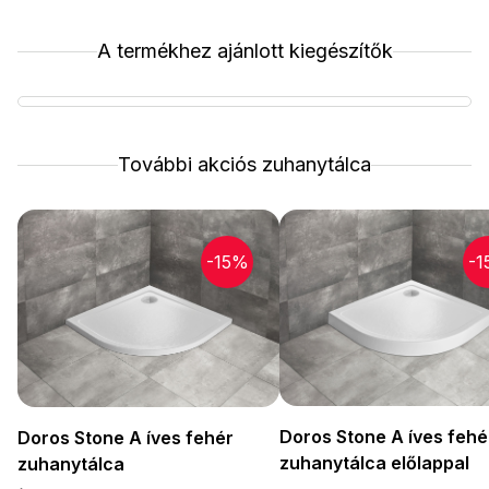
A termékhez ajánlott kiegészítők
További akciós zuhanytálca
-15%
-1
Doros Stone A íves fehé
Doros Stone A íves fehér
zuhanytálca előlappal
zuhanytálca