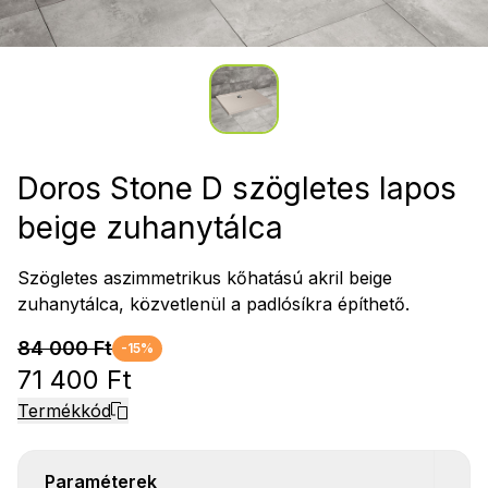
Doros Stone D szögletes lapos
beige zuhanytálca
Szögletes aszimmetrikus kőhatású akril beige
zuhanytálca, közvetlenül a padlósíkra építhető.
84 000 Ft
-15%
71 400 Ft
Termékkód
Paraméterek