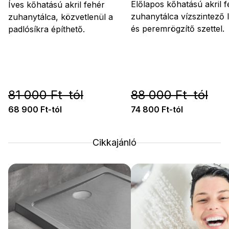
Előlapos kőhatású akril 
Íves kőhatású akril fehér
zuhanytálca vízszintező 
zuhanytálca, közvetlenül a
és peremrögzítő szettel.
padlósíkra építhető.
81 000 Ft-tól
88 000 Ft-tól
68 900 Ft-tól
74 800 Ft-tól
Cikkajánló