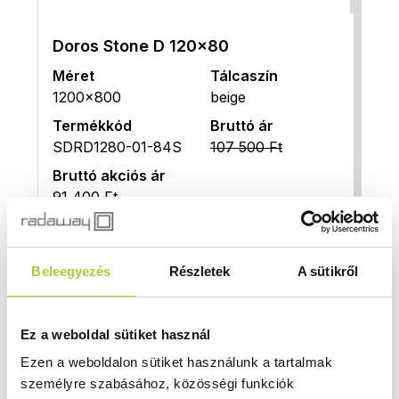
Doros Stone D 120x80
Méret
Tálcaszín
1200x800
beige
Termékkód
Bruttó ár
SDRD1280-01-84S
107 500 Ft
Bruttó akciós ár
91 400 Ft
Doros Stone D 120x90
Beleegyezés
Részletek
A sütikről
Méret
Tálcaszín
1200x900
beige
Ez a weboldal sütiket használ
Termékkód
Bruttó ár
SDRD1290-01-84S
118 900 Ft
Ezen a weboldalon sütiket használunk a tartalmak
személyre szabásához, közösségi funkciók
Bruttó akciós ár