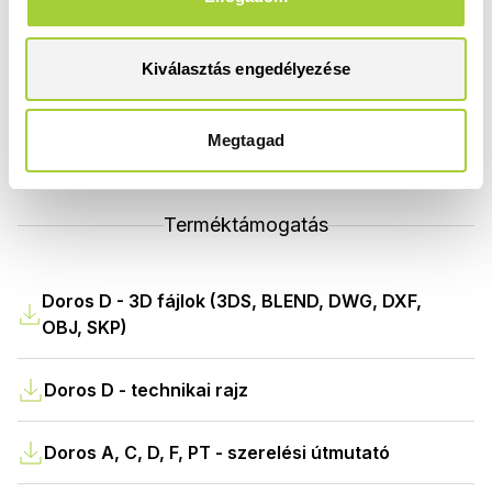
Bruttó akciós ár
112 200 Ft
Kiválasztás engedélyezése
Megtagad
Terméktámogatás
Doros D - 3D fájlok (3DS, BLEND, DWG, DXF,
OBJ, SKP)
Doros D - technikai rajz
Doros A, C, D, F, PT - szerelési útmutató