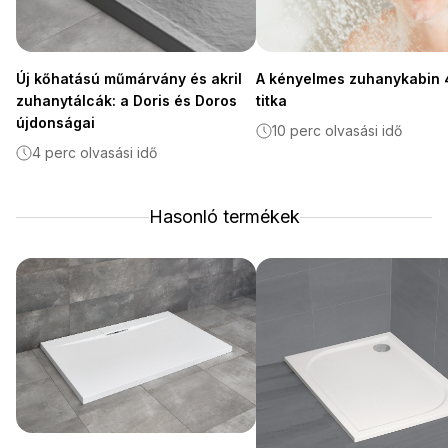
Új kőhatású műmárvány és akril
A kényelmes zuhanykabin 
zuhanytálcák: a Doris és Doros
titka
újdonságai
10 perc olvasási idő
4 perc olvasási idő
Hasonló termékek