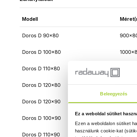
Modell
Méret
Doros D 90x80
900x8
Doros D 100x80
1000x
Doros D 110x80
1100x
Doros D 120x80
1200x
Beleegyezés
Doros D 120x90
1200x
Ez a weboldal sütiket haszn
Doros D 100x90
1000x
Ezen a weboldalon sütiket h
használunk cookie-kat (sütik
Doros D 110x90
1100x