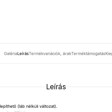
Galéria
Leírás
Termékvariációk, árak
Terméktámogatás
Kie
Leírás
epíthető (láb nélküli változat).