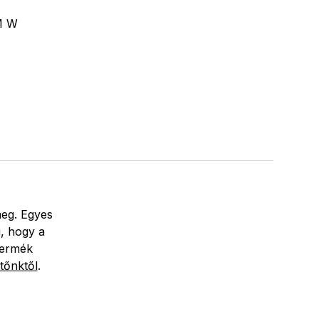
M W
meg. Egyes
i, hogy a
termék
tőnktől
.