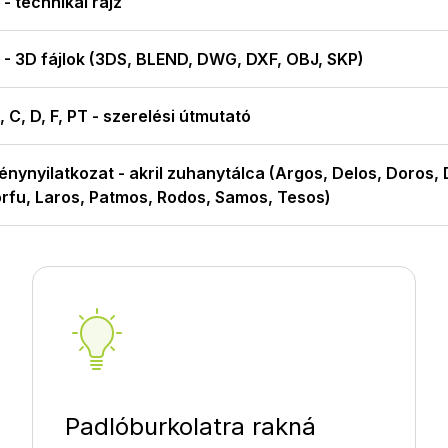
- technikai rajz
 - 3D fájlok (3DS, BLEND, DWG, DXF, OBJ, SKP)
 C, D, F, PT - szerelési útmutató
énynyilatkozat - akril zuhanytálca (Argos, Delos, Doros,
orfu, Laros, Patmos, Rodos, Samos, Tesos)
Padlóburkolatra rakná