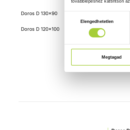
továbblépéshez kattintson a
Doros D 130x90
1300x
Hozzájárulás
Elengedhetetlen
kiválasztása
Doros D 120x100
1200x1
Megtagad