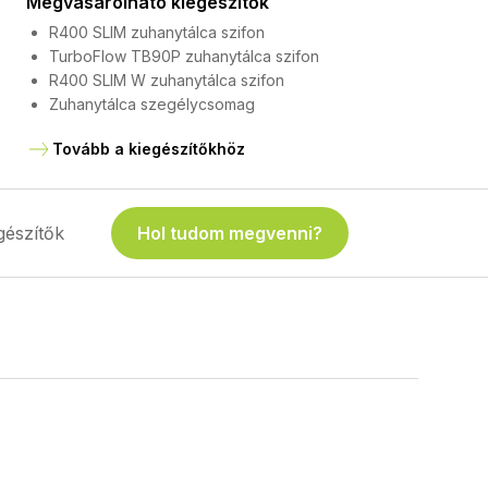
Megvásárolható kiegészítők
R400 SLIM zuhanytálca szifon
TurboFlow TB90P zuhanytálca szifon
R400 SLIM W zuhanytálca szifon
Zuhanytálca szegélycsomag
Tovább a kiegészítőkhöz
gészítők
Hol tudom megvenni?