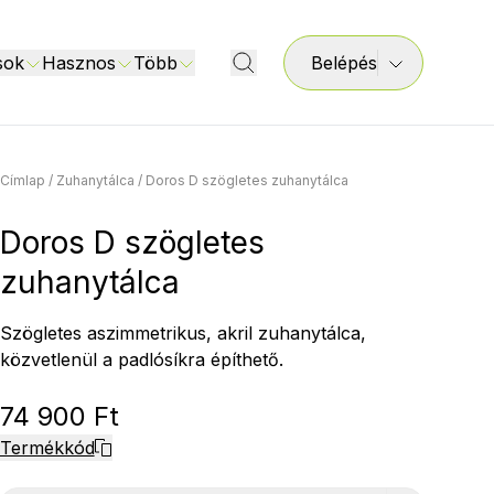
sok
Hasznos
Több
Belépés
Címlap
/
Zuhanytálca
/
Doros D szögletes zuhanytálca
Doros D szögletes
zuhanytálca
Szögletes aszimmetrikus, akril zuhanytálca,
közvetlenül a padlósíkra építhető.
74 900 Ft
Termékkód