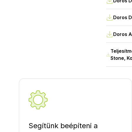
Doros D 
Doros D
Doros A,
Teljesítm
Stone, K
Segítünk beépíteni a