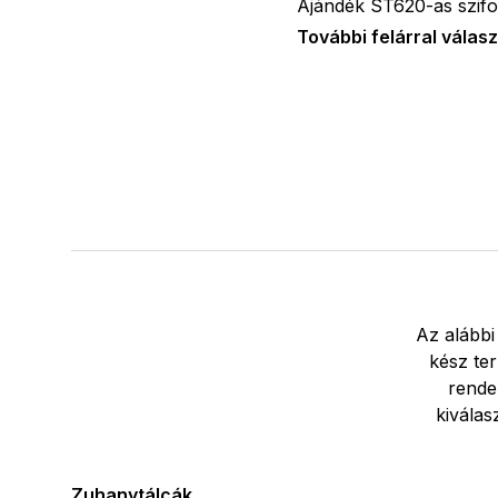
Ajándék ST620-as szifon
További felárral válasz
Az alábbi
kész ter
rende
kiválas
Zuhanytálcák