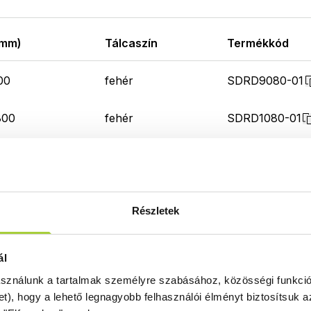
(mm)
Tálcaszín
Termékkód
00
fehér
SDRD9080-01
800
fehér
SDRD1080-01
800
fehér
SDRD1180-01
800
fehér
SDRD1280-01
Részletek
900
fehér
SDRD1290-01
ál
900
fehér
SDRD1090-01
asználunk a tartalmak személyre szabásához, közösségi funkció
et), hogy a lehető legnagyobb felhasználói élményt biztosítsuk
900
fehér
SDRD1190-01