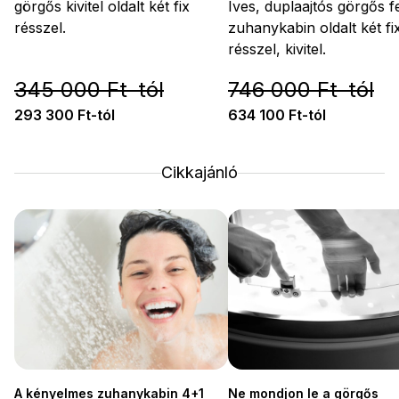
görgős kivitel oldalt két fix
Íves, duplaajtós görgős f
résszel.
zuhanykabin oldalt két fi
résszel, kivitel.
345 000 Ft-tól
746 000 Ft-tól
293 300 Ft-tól
634 100 Ft-tól
Cikkajánló
A kényelmes zuhanykabin 4+1
Ne mondjon le a görgős