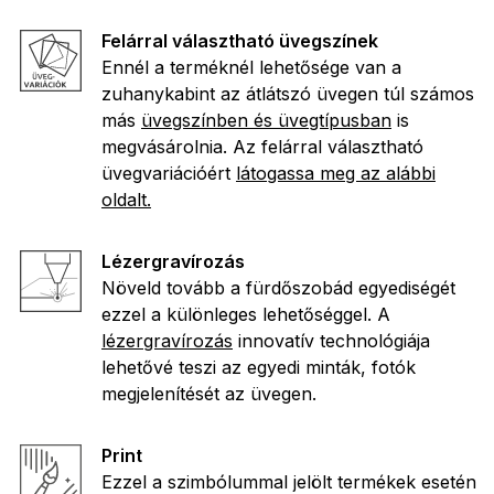
Felárral választható üvegszínek
Ennél a terméknél lehetősége van a
zuhanykabint az átlátszó üvegen túl számos
más
üvegszínben és üvegtípusban
is
megvásárolnia. Az felárral választható
üvegvariációért
látogassa meg az alábbi
oldalt.
Lézergravírozás
Növeld tovább a fürdőszobád egyediségét
ezzel a különleges lehetőséggel. A
lézergravírozás
innovatív technológiája
lehetővé teszi az egyedi minták, fotók
megjelenítését az üvegen.
Print
Ezzel a szimbólummal jelölt termékek esetén