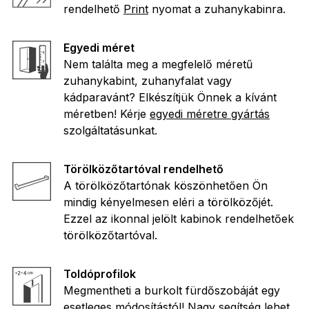
rendelhető
Print
nyomat a zuhanykabinra.
Egyedi méret
Nem találta meg a megfelelő méretű
zuhanykabint, zuhanyfalat vagy
kádparavánt? Elkészítjük Önnek a kívánt
méretben! Kérje
egyedi méretre gyártás
szolgáltatásunkat.
Törölközőtartóval rendelhető
A törölközőtartónak köszönhetően Ön
mindig kényelmesen eléri a törölközőjét.
Ezzel az ikonnal jelölt kabinok rendelhetőek
törölközőtartóval.
Toldóprofilok
Megmentheti a burkolt fürdőszobáját egy
esetleges módosítástól! Nagy segítség lehet