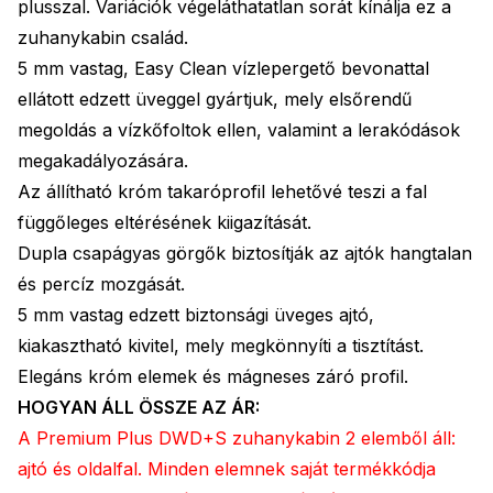
plusszal. Variációk végeláthatatlan sorát kínálja ez a
zuhanykabin család.
5 mm vastag, Easy Clean vízlepergető bevonattal
ellátott edzett üveggel gyártjuk, mely elsőrendű
megoldás a vízkőfoltok ellen, valamint a lerakódások
megakadályozására.
Az állítható króm takaróprofil lehetővé teszi a fal
függőleges eltérésének kiigazítását.
Dupla csapágyas görgők biztosítják az ajtók hangtalan
és percíz mozgását.
5 mm vastag edzett biztonsági üveges ajtó,
kiakasztható kivitel, mely megkönnyíti a tisztítást.
Elegáns króm elemek és mágneses záró profil.
HOGYAN ÁLL ÖSSZE AZ ÁR:
A Premium Plus DWD+S zuhanykabin 2 elemből áll:
ajtó és oldalfal. Minden elemnek saját termékkódja