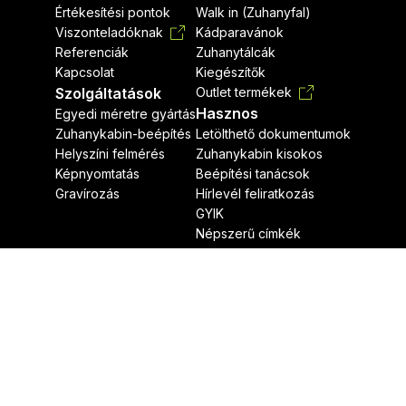
Értékesítési pontok
Walk in (Zuhanyfal)
Viszonteladóknak
Kádparavánok
Referenciák
Zuhanytálcák
Kapcsolat
Kiegészítők
Szolgáltatások
Outlet termékek
Hasznos
Egyedi méretre gyártás
Zuhanykabin-beépítés
Letölthető dokumentumok
Helyszíni felmérés
Zuhanykabin kisokos
Képnyomtatás
Beépítési tanácsok
Gravírozás
Hírlevél feliratkozás
GYIK
Népszerű címkék
Jogi nyilatkozat
Adatvédelmi nyilatkozat
Radaway © Minden jog fenntartva.