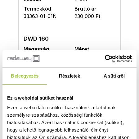
Termékkód
Bruttó ár
33363-01-01N
230 000 Ft
DWD 160
Magasság
Méret
1900 mm
1600
Üvegszín
Profilszín
fabrik
króm
Beleegyezés
Részletek
A sütikről
Termékkód
Bruttó ár
33363-01-06N
239 000 Ft
Ez a weboldal sütiket használ
Ezen a weboldalon sütiket használunk a tartalmak
DWD 160
személyre szabásához, közösségi funkciók
biztosításához.
Azért használunk cookie-kat (sütiket),
Magasság
Méret
hogy a lehető legnagyobb felhasználói élményt
1900 mm
1600
biztosítsuk az Ön számára.
A továbblépéshez kattintson