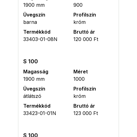
1900 mm
900
Üvegszín
Profilszín
barna
króm
Termékkód
Bruttó ár
33403-01-08N
120 000 Ft
S 100
Magasság
Méret
1900 mm
1000
Üvegszín
Profilszín
átlátszó
króm
Termékkód
Bruttó ár
33423-01-01N
123 000 Ft
S 100