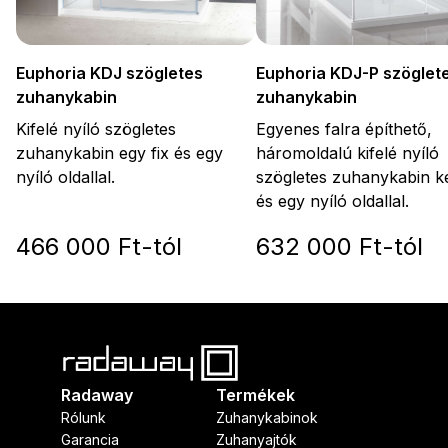
Euphoria KDJ-P szöglet
Euphoria KDJ szögletes
zuhanykabin
zuhanykabin
Egyenes falra építhető,
Kifelé nyíló szögletes
háromoldalú kifelé nyíló
zuhanykabin egy fix és egy
szögletes zuhanykabin ké
nyíló oldallal.
és egy nyíló oldallal.
466 000 Ft-tól
632 000 Ft-tól
Radaway
Termékek
Rólunk
Zuhanykabinok
Garancia
Zuhanyajtók