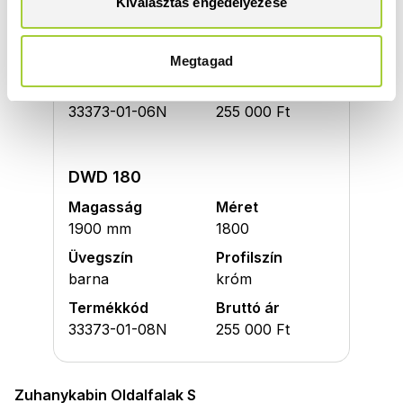
Kiválasztás engedélyezése
1900 mm
1800
Üvegszín
Profilszín
fabrik
króm
Megtagad
Termékkód
Bruttó ár
33373-01-06N
255 000 Ft
DWD 180
Magasság
Méret
1900 mm
1800
Üvegszín
Profilszín
barna
króm
Termékkód
Bruttó ár
33373-01-08N
255 000 Ft
Zuhanykabin Oldalfalak S