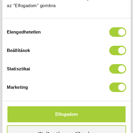
Üvegszín
Profilszín
az "Elfogadom" gombra
barna
króm
Termékkód
Bruttó ár
33363-01-08N
239 000 Ft
Hozzájárulás
Elengedhetetlen
kiválasztása
DWD 180
Beállítások
Magasság
Méret
1900 mm
1800
Statisztikai
Üvegszín
Profilszín
átlátszó
króm
Marketing
Termékkód
Bruttó ár
33373-01-01N
245 000 Ft
Elfogadom
DWD 180
Magasság
Méret