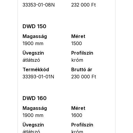
33353-01-08N
232 000 Ft
DWD 150
Magasság
Méret
1900 mm
1500
Üvegszín
Profilszín
átlátszó
króm
Termékkód
Bruttó ár
33393-01-01N
230 000 Ft
DWD 160
Magasság
Méret
1900 mm
1600
Üvegszín
Profilszín
átlátszó
króm