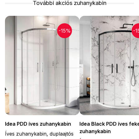
További akciós zuhanykabin
-15%
-1
Idea PDD íves zuhanykabin
Idea Black PDD íves fek
zuhanykabin
Íves zuhanykabin, duplaajtós