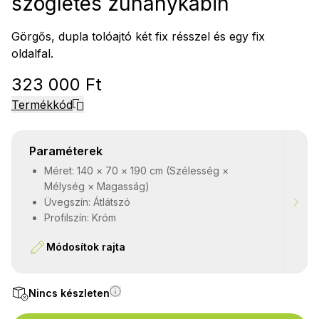
szögletes zuhanykabin
Görgős, dupla tolóajtó két fix résszel és egy fix
oldalfal.
323 000 Ft
Termékkód
Paraméterek
Méret: 140 × 70 × 190 cm (Szélesség ×
Mélység × Magasság)
Üvegszín: Átlátszó
Profilszín: Króm
Módosítok rajta
Nincs készleten