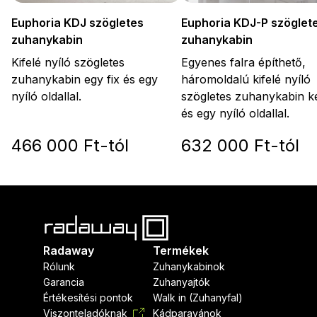
Euphoria KDJ-P szöglet
Euphoria KDJ szögletes
zuhanykabin
zuhanykabin
Egyenes falra építhető,
Kifelé nyíló szögletes
háromoldalú kifelé nyíló
zuhanykabin egy fix és egy
szögletes zuhanykabin ké
nyíló oldallal.
és egy nyíló oldallal.
466 000 Ft-tól
632 000 Ft-tól
Radaway
Termékek
Rólunk
Zuhanykabinok
Garancia
Zuhanyajtók
Értékesítési pontok
Walk in (Zuhanyfal)
Viszonteladóknak
Kádparavánok