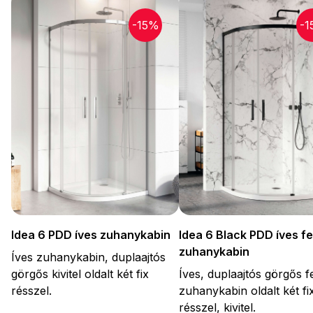
-15%
-1
Idea 6 PDD íves zuhanykabin
Idea 6 Black PDD íves f
zuhanykabin
Íves zuhanykabin, duplaajtós
görgős kivitel oldalt két fix
Íves, duplaajtós görgős f
résszel.
zuhanykabin oldalt két fi
résszel, kivitel.