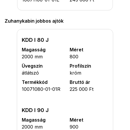
Zuhanykabin jobbos ajtók
KDD I 80 J
Magasság
Méret
2000 mm
800
Üvegszín
Profilszín
átlátszó
króm
Termékkód
Bruttó ár
10071080-01-01R
225 000 Ft
KDD I 90 J
Magasság
Méret
2000 mm
900