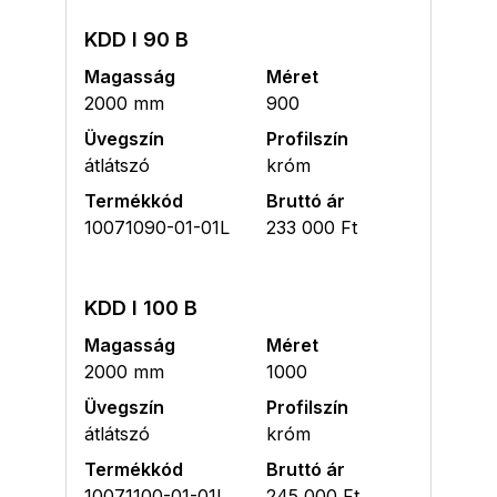
KDD I 90 B
Magasság
Méret
2000 mm
900
Üvegszín
Profilszín
átlátszó
króm
Termékkód
Bruttó ár
10071090-01-01L
233 000 Ft
KDD I 100 B
Magasság
Méret
2000 mm
1000
Üvegszín
Profilszín
átlátszó
króm
Termékkód
Bruttó ár
10071100-01-01L
245 000 Ft