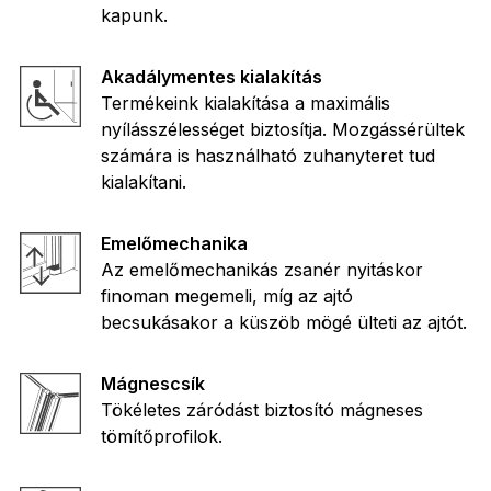
kapunk.
Akadálymentes kialakítás
Termékeink kialakítása a maximális
nyílásszélességet biztosítja. Mozgássérültek
számára is használható zuhanyteret tud
kialakítani.
Emelőmechanika
Az emelőmechanikás zsanér nyitáskor
finoman megemeli, míg az ajtó
becsukásakor a küszöb mögé ülteti az ajtót.
Mágnescsík
Tökéletes záródást biztosító mágneses
tömítőprofilok.