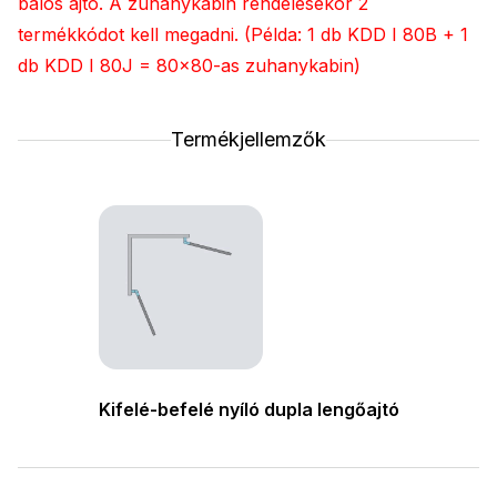
balos ajtó. A zuhanykabin rendelésekor 2
termékkódot kell megadni. (Példa: 1 db KDD I 80B + 1
db KDD I 80J = 80x80-as zuhanykabin)
Termékjellemzők
Kifelé-befelé nyíló dupla lengőajtó