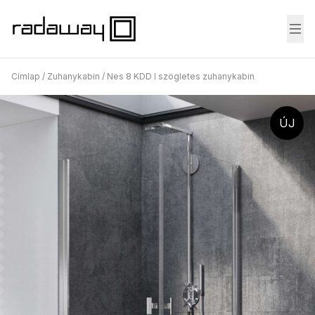
Fő
Címlap
/
Zuhanykabin
/
Nes 8 KDD I szögletes zuhanykabin
ÚJ