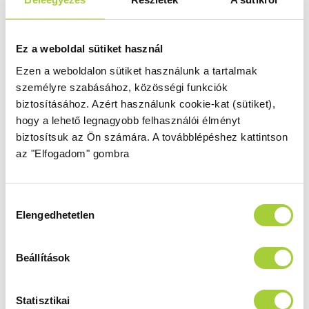
Választható fogantyú
Ezzel a jellel jelölt modellek esetében
Ez a weboldal sütiket használ
lehetővé tettük a fogantyú választását is.
Ezen a weboldalon sütiket használunk a tartalmak
személyre szabásához, közösségi funkciók
Toldóprofilok
biztosításához.
Azért használunk cookie-kat (sütiket),
Megmentheti a burkolt fürdőszobáját egy
hogy a lehető legnagyobb felhasználói élményt
esetleges módosítástól! Nagy segítség lehet
biztosítsuk az Ön számára.
A továbblépéshez kattintson
ott, ahol pár centi toldással megoldható a
az "Elfogadom" gombra
beépítés. Ha szükséges akkor a
toldóprofilokat itt
érheti el.
Hozzájárulás
Elengedhetetlen
kiválasztása
Termékvariációk, árak
Beállítások
Az alábbi listában a termék elemeit vagy elérhető
Statisztikai