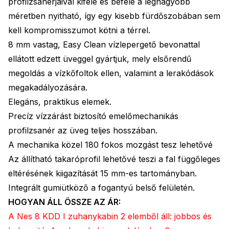
profilzsanérjaival kifelé és befelé a legnagyobb
méretben nyitható, így egy kisebb fürdőszobában sem
kell kompromisszumot kötni a térrel.
8 mm vastag, Easy Clean vízlepergető bevonattal
ellátott edzett üveggel gyártjuk, mely elsőrendű
megoldás a vízkőfoltok ellen, valamint a lerakódások
megakadályozására.
Elegáns, praktikus elemek.
Precíz vízzárást biztosító emelőmechanikás
profilzsanér az üveg teljes hosszában.
A mechanika közel 180 fokos mozgást tesz lehetővé
Az állítható takaróprofil lehetővé teszi a fal függőleges
eltérésének kiigazítását 15 mm-es tartományban.
Integrált gumiütköző a fogantyú belső felületén.
HOGYAN ÁLL ÖSSZE AZ ÁR:
A Nes 8 KDD I zuhanykabin 2 elemből áll: jobbos és