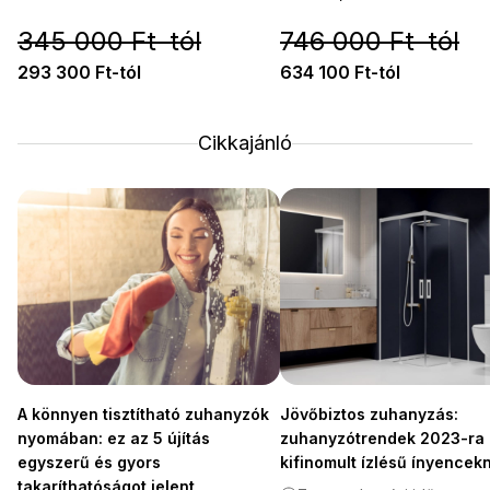
345 000 Ft-tól
746 000 Ft-tól
293 300 Ft-tól
634 100 Ft-tól
Cikkajánló
A könnyen tisztítható zuhanyzók
Jövőbiztos zuhanyzás:
nyomában: ez az 5 újítás
zuhanyzótrendek 2023-ra
egyszerű és gyors
kifinomult ízlésű ínyencek
takaríthatóságot jelent