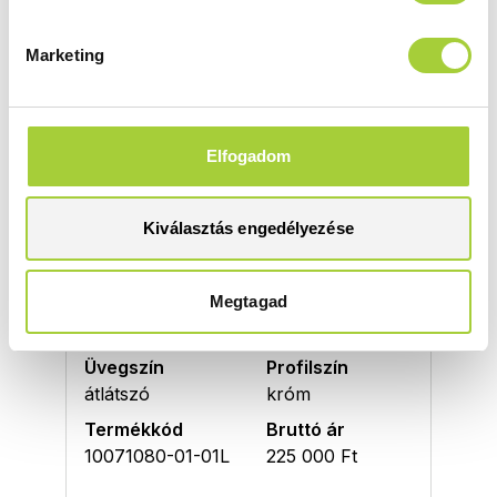
variációit nézheti meg. Egyes kész termék
összeállítások több elemből is állhatnak, ami azt
jelenti, hogy a rendelésnél több termékkód
Marketing
megadására is szükség lehet. Ha a termék
kiválasztásában segítségre van szüksége,
kérjen
segítséget szakértőnktől
.
Elfogadom
Zuhanykabin balos ajtók
Kiválasztás engedélyezése
KDD I 80 B
Megtagad
Magasság
Méret
2000 mm
800
Üvegszín
Profilszín
átlátszó
króm
Termékkód
Bruttó ár
10071080-01-01L
225 000 Ft