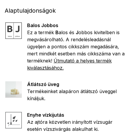
Alaptulajdonságok
Balos Jobbos
Ez a termék
B
alos és
J
obbos kivitelben is
megvásárolható. A rendelésleadásnál
ügyeljen a pontos cikkszám megadására,
mert mindkét esetben más cikkszáma van a
terméknek!
Útmutató a helyes termék
kiválasztásához.
Átlátszó üveg
Termékeinket alapáron átlátszó üveggel
kínáljuk.
Enyhe vízkijutás
Az ajtóra közvetlen irányított vízsugár
esetén vízszivárgás alakulhat ki.