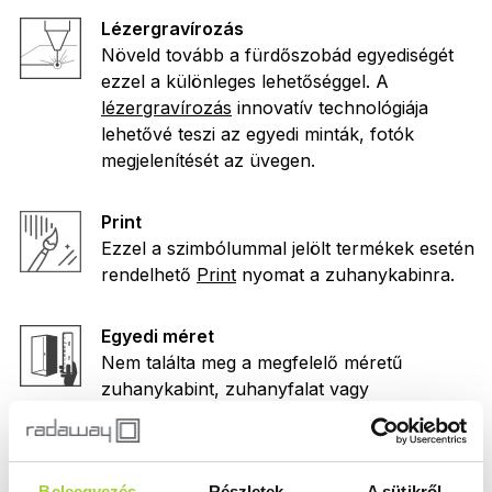
Lézergravírozás
Növeld tovább a fürdőszobád egyediségét
ezzel a különleges lehetőséggel. A
lézergravírozás
innovatív technológiája
lehetővé teszi az egyedi minták, fotók
megjelenítését az üvegen.
Print
Ezzel a szimbólummal jelölt termékek esetén
rendelhető
Print
nyomat a zuhanykabinra.
Egyedi méret
Nem találta meg a megfelelő méretű
zuhanykabint, zuhanyfalat vagy
kádparavánt? Elkészítjük Önnek a kívánt
méretben! Kérje
egyedi méretre gyártás
szolgáltatásunkat.
Beleegyezés
Részletek
A sütikről