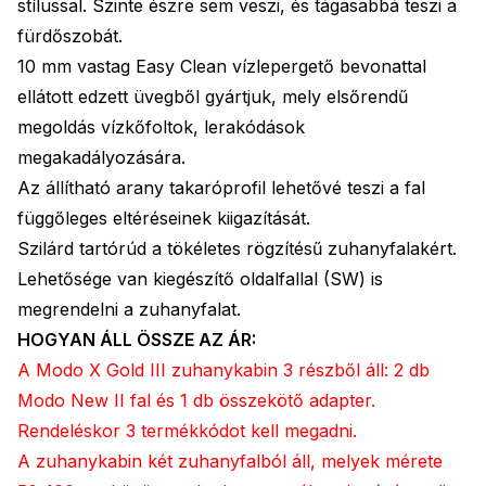
stílussal. Szinte észre sem veszi, és tágasabbá teszi a
fürdőszobát.
10 mm vastag Easy Clean vízlepergető bevonattal
ellátott edzett üvegből gyártjuk, mely elsőrendű
megoldás vízkőfoltok, lerakódások
megakadályozására.
Az állítható arany takaróprofil lehetővé teszi a fal
függőleges eltéréseinek kiigazítását.
Szilárd tartórúd a tökéletes rögzítésű zuhanyfalakért.
Lehetősége van kiegészítő oldalfallal (SW) is
megrendelni a zuhanyfalat.
HOGYAN ÁLL ÖSSZE AZ ÁR:
A Modo X Gold III zuhanykabin 3 részből áll: 2 db
Modo New II fal és 1 db összekötő adapter.
Rendeléskor 3 termékkódot kell megadni.
A zuhanykabin két zuhanyfalból áll, melyek mérete