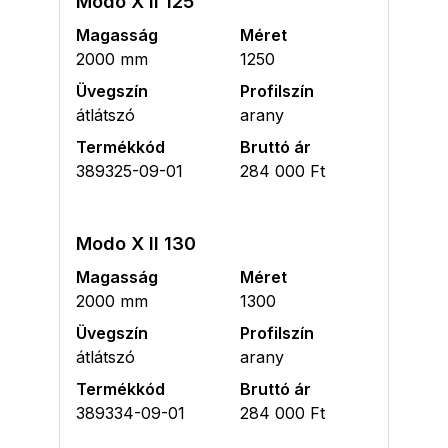
Modo X II 125
Magasság
Méret
2000 mm
1250
Üvegszín
Profilszín
átlátszó
arany
Termékkód
Bruttó ár
389325-09-01
284 000 Ft
Modo X II 130
Magasság
Méret
2000 mm
1300
Üvegszín
Profilszín
átlátszó
arany
Termékkód
Bruttó ár
389334-09-01
284 000 Ft