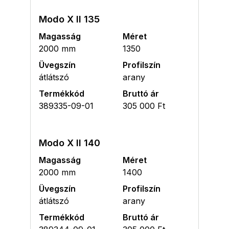
Modo X II 135
Magasság
Méret
2000 mm
1350
Üvegszín
Profilszín
átlátszó
arany
Termékkód
Bruttó ár
389335-09-01
305 000 Ft
Modo X II 140
Magasság
Méret
2000 mm
1400
Üvegszín
Profilszín
átlátszó
arany
Termékkód
Bruttó ár