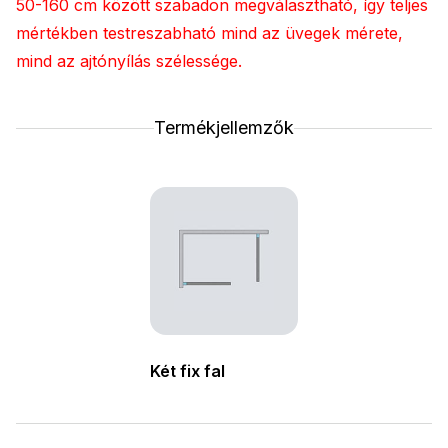
50-160 cm között szabadon megválasztható, így teljes
mértékben testreszabható mind az üvegek mérete,
mind az ajtónyílás szélessége.
Termékjellemzők
Két fix fal