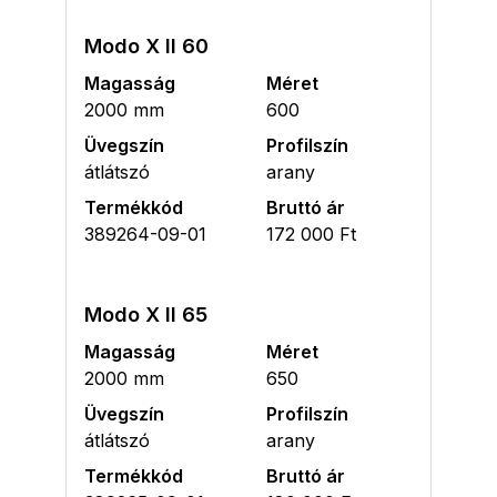
Modo X II 60
Magasság
Méret
2000 mm
600
Üvegszín
Profilszín
átlátszó
arany
Termékkód
Bruttó ár
389264-09-01
172 000 Ft
Modo X II 65
Magasság
Méret
2000 mm
650
Üvegszín
Profilszín
átlátszó
arany
Termékkód
Bruttó ár