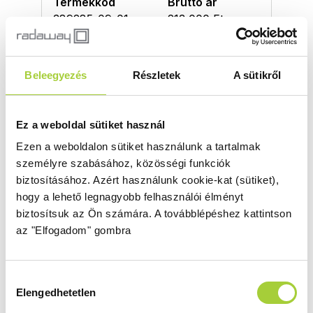
Termékkód
Bruttó ár
389285-09-01
213 000 Ft
Modo X II 90
Beleegyezés
Részletek
A sütikről
Magasság
Méret
2000 mm
900
Ez a weboldal sütiket használ
Üvegszín
Profilszín
Ezen a weboldalon sütiket használunk a tartalmak
átlátszó
arany
személyre szabásához, közösségi funkciók
Termékkód
Bruttó ár
biztosításához.
Azért használunk cookie-kat (sütiket),
389294-09-01
213 000 Ft
hogy a lehető legnagyobb felhasználói élményt
biztosítsuk az Ön számára.
A továbblépéshez kattintson
az "Elfogadom" gombra
Modo X II 95
Magasság
Méret
2000 mm
950
Hozzájárulás
Elengedhetetlen
kiválasztása
Üvegszín
Profilszín