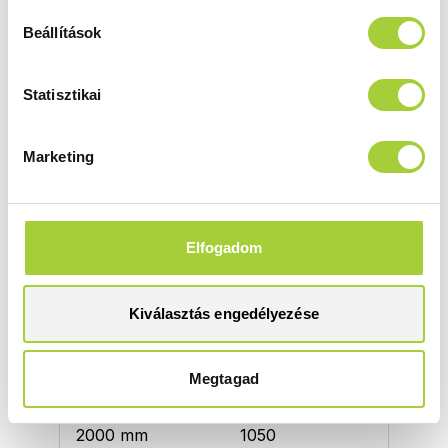
átlátszó
arany
Beállítások
Termékkód
Bruttó ár
389295-09-01
242 000 Ft
Statisztikai
Modo X II 100
Marketing
Magasság
Méret
2000 mm
1000
Üvegszín
Profilszín
Elfogadom
átlátszó
arany
Termékkód
Bruttó ár
389304-09-01
242 000 Ft
Kiválasztás engedélyezése
Modo X II 105
Megtagad
Magasság
Méret
2000 mm
1050