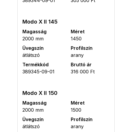
389344-09-01
305 000 Ft
Modo X II 145
Magasság
Méret
2000 mm
1450
Üvegszín
Profilszín
átlátszó
arany
Termékkód
Bruttó ár
389345-09-01
316 000 Ft
Modo X II 150
Magasság
Méret
2000 mm
1500
Üvegszín
Profilszín
átlátszó
arany