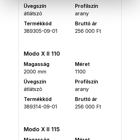
Üvegszín
Profilszín
átlátszó
arany
Termékkód
Bruttó ár
389305-09-01
256 000 Ft
Modo X II 110
Magasság
Méret
2000 mm
1100
Üvegszín
Profilszín
átlátszó
arany
Termékkód
Bruttó ár
389314-09-01
256 000 Ft
Modo X II 115
Magasság
Méret