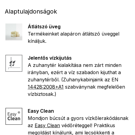
Alaptulajdonságok
Átlátszó üveg
Termékeinket alapáron átlátszó üveggel
kínáljuk.
Jelentős vízkijutás
A zuhanytér kialakítása nem zárt minden
irányban, ezért a víz szabadon kijuthat a
zuhanytérből. (Zuhanykabinjaink az EN
14428:2008+A1
szabványnak megfelelően
vízbiztosak.)
Easy Clean
Mondjon búcsút a gyors vízkőlerakódásnak
az
Easy Clean
védőréteggel! Praktikus
megoldást kínálunk, ami lecsökkenti a