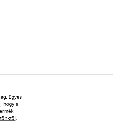
meg. Egyes
i, hogy a
termék
tőnktől
.