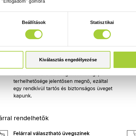
z "Elfogadom" gombra
Easy Clean
Mondjon búcsút a gyors vízkőlerakódásnak
Beállítások
Statisztikai
az
Easy Clean
védőréteggel! Praktikus
megoldást kínálunk, ami lecsökkenti a
tisztításra szánt időt is.
8 mm
Kiválasztás engedélyezése
8 mm vastag edzett biztonsági üveg. Az
edzés hatására az üveg ütésállósága,
terhelhetősége jelentősen megnő, ezáltal
egy rendkívül tartós és biztonságos üveget
kapunk.
árral rendelhetők
Felárral választható üvegszínek