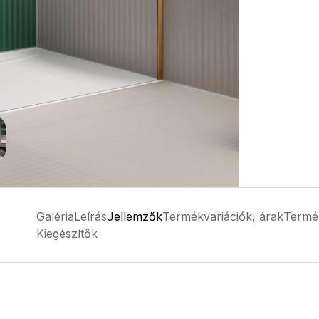
Galéria
Leírás
Jellemzők
Termékvariációk, árak
Termé
Kiegészítők