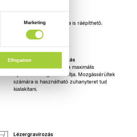
Burkolatra építhető
Közvetlenül a burkolatra is ráépíthető.
Marketing
Akadálymentes kialakítás
Elfogadom
Termékeink kialakítása a maximális
nyílásszélességet biztosítja. Mozgássérültek
számára is használható zuhanyteret tud
kialakítani.
Lézergravírozás