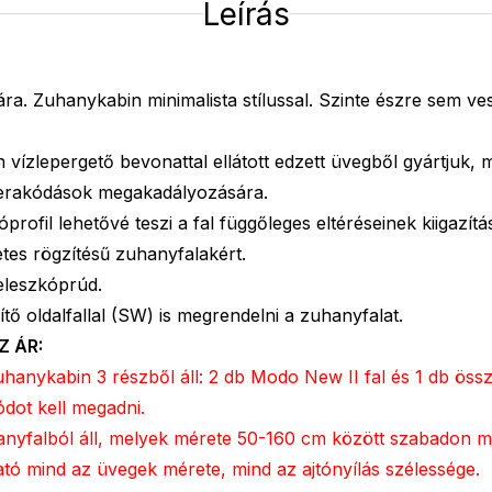
Leírás
. Zuhanykabin minimalista stílussal. Szinte észre sem vesz
vízlepergető bevonattal ellátott edzett üvegből gyártjuk, 
lerakódások megakadályozására.
profil lehetővé teszi a fal függőleges eltéréseinek kiigazítás
etes rögzítésű zuhanyfalakért.
eleszkóprúd.
tő oldalfallal (SW) is megrendelni a zuhanyfalat.
Z ÁR:
anykabin 3 részből áll: 2 db Modo New II fal és 1 db össz
dot kell megadni.
nyfalból áll, melyek mérete 50-160 cm között szabadon meg
tó mind az üvegek mérete, mind az ajtónyílás szélessége.