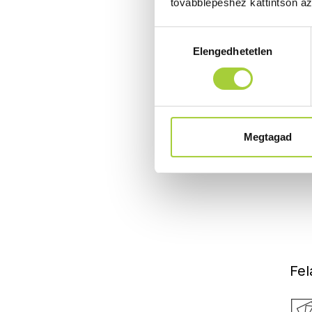
továbblépéshez kattintson a
Hozzájárulás
Elengedhetetlen
kiválasztása
Megtagad
Fel