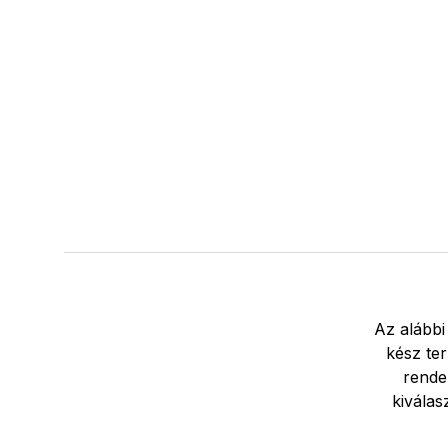
Az alábbi
kész ter
rende
kiválas