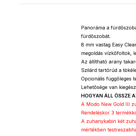
Panoráma a fürdőszobára
fürdőszobát.
8 mm vastag Easy Clean 
megoldás vízkőfoltok, 
Az állítható arany takaró
Szilárd tartórúd a tökél
Opcionális függőleges t
Lehetősége van kiegészí
HOGYAN ÁLL ÖSSZE A
A Modo New Gold III zuh
Rendeléskor 3 termékkó
A zuhanykabin két zuha
mértékben testreszabha