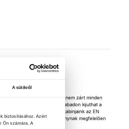
A sütikről
Jelentős vízkijutás
A zuhanytér kialakítása nem zárt minden
irányban, ezért a víz szabadon kijuthat a
zuhanytérből. (Zuhanykabinjaink az EN
k biztosításához.
Azért
14428:2008+A1
szabványnak megfelelően
 az Ön számára.
A
vízbiztosak.)