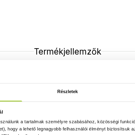
Termékjellemzők
ptulajdonságok
Részletek
Átlátszó üveg
Termékeinket alapáron átlátszó üveggel
kínáljuk.
ál
asználunk a tartalmak személyre szabásához, közösségi funkció
et), hogy a lehető legnagyobb felhasználói élményt biztosítsuk