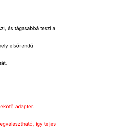
i, és tágasabbá teszi a
mely elsőrendű
át.
ekötő adapter.
választható, így teljes