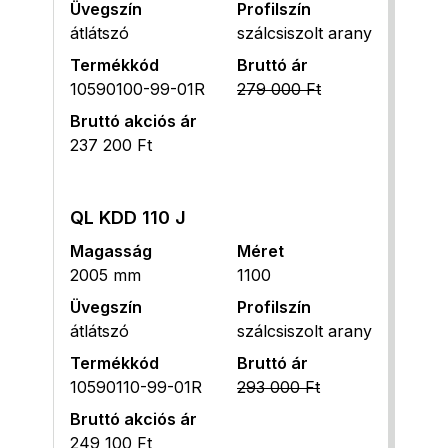
Üvegszín
Profilszín
átlátszó
szálcsiszolt arany
Termékkód
Bruttó ár
10590100-99-01R
279 000 Ft
Bruttó akciós ár
237 200 Ft
QL KDD 110 J
Magasság
Méret
2005 mm
1100
Üvegszín
Profilszín
átlátszó
szálcsiszolt arany
Termékkód
Bruttó ár
10590110-99-01R
293 000 Ft
Bruttó akciós ár
249 100 Ft