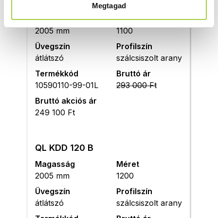
QL KDD 110 B
Megtagad
Magasság
Méret
2005 mm
1100
Üvegszín
Profilszín
átlátszó
szálcsiszolt arany
Termékkód
Bruttó ár
10590110-99-01L
293 000 Ft
Bruttó akciós ár
249 100 Ft
QL KDD 120 B
Magasság
Méret
2005 mm
1200
Üvegszín
Profilszín
átlátszó
szálcsiszolt arany