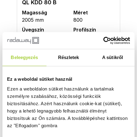
QL KDD 80 B
Magasság
Méret
2005 mm
800
Üvegszín
Profilszín
átlátszó
szálcsiszolt arany
Termékkód
Bruttó ár
10590080-99-01L
256 000 Ft
Beleegyezés
Részletek
A sütikről
Bruttó akciós ár
217 600 Ft
Ez a weboldal sütiket használ
Ezen a weboldalon sütiket használunk a tartalmak
QL KDD 90 B
személyre szabásához, közösségi funkciók
Magasság
Méret
biztosításához.
Azért használunk cookie-kat (sütiket),
2005 mm
900
hogy a lehető legnagyobb felhasználói élményt
biztosítsuk az Ön számára.
A továbblépéshez kattintson
Üvegszín
Profilszín
az "Elfogadom" gombra
átlátszó
szálcsiszolt arany