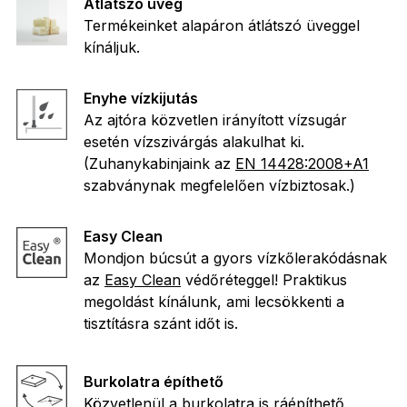
Átlátszó üveg
Termékeinket alapáron átlátszó üveggel
kínáljuk.
Enyhe vízkijutás
Az ajtóra közvetlen irányított vízsugár
esetén vízszivárgás alakulhat ki.
(Zuhanykabinjaink az
EN 14428:2008+A1
szabványnak megfelelően vízbiztosak.)
Easy Clean
Mondjon búcsút a gyors vízkőlerakódásnak
az
Easy Clean
védőréteggel! Praktikus
megoldást kínálunk, ami lecsökkenti a
tisztításra szánt időt is.
Burkolatra építhető
Közvetlenül a burkolatra is ráépíthető.