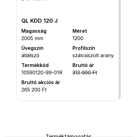
QL KDD 120 J
Magasság
Méret
2005 mm
1200
Üvegszín
Profilszín
átlátszó
szálcsiszolt arany
Termékkód
Bruttó ár
10590120-99-01R
312 000 Ft
Bruttó akciós ár
265 200 Ft
Terméktámogatás