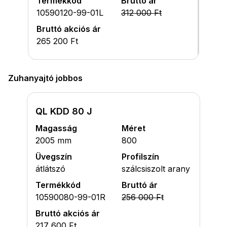
Termékkód
Bruttó ár
10590120-99-01L
312 000 Ft
Bruttó akciós ár
265 200 Ft
Zuhanyajtó jobbos
QL KDD 80 J
Magasság
Méret
2005 mm
800
Üvegszín
Profilszín
átlátszó
szálcsiszolt arany
Termékkód
Bruttó ár
10590080-99-01R
256 000 Ft
Bruttó akciós ár
217 600 Ft