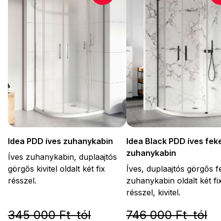
Idea PDD íves zuhanykabin
Idea Black PDD íves fek
zuhanykabin
Íves zuhanykabin, duplaajtós
görgős kivitel oldalt két fix
Íves, duplaajtós görgős f
résszel.
zuhanykabin oldalt két fi
résszel, kivitel.
345 000 Ft-tól
746 000 Ft-tól