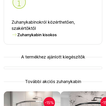
Zuhanykabinokról közérthetően,
szakértőktől
Zuhanykabin kisokos
A termékhez ajánlott kiegészítők
További akciós zuhanykabin
-15%
-1