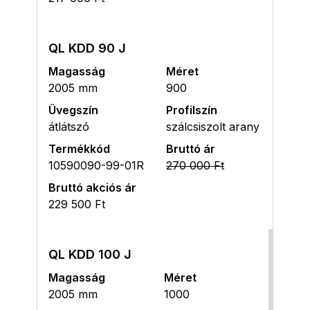
QL KDD 90 J
Magasság
Méret
2005 mm
900
Üvegszín
Profilszín
átlátszó
szálcsiszolt arany
Termékkód
Bruttó ár
10590090-99-01R
270 000 Ft
Bruttó akciós ár
229 500 Ft
QL KDD 100 J
Magasság
Méret
2005 mm
1000