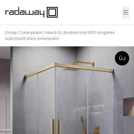
Fő
Címlap
/
Zuhanykabin
/
Idea 8 QL Brushed Gold KDD szögletes
szálcsiszolt arany zuhanykabin
ÚJ