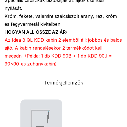
Speciális csúszkák biztosítják az ajtók csendes
nyílását.
Króm, fekete, valamint szálcsiszolt arany, réz, króm
és fegyvermetál kivitelben.
HOGYAN ÁLL ÖSSZE AZ ÁR:
Az Idea 8 QL KDD kabin 2 elemből áll: jobbos és balos
ajtó. A kabin rendelésekor 2 termékkódot kell
megadni. (Példa: 1 db KDD 90B + 1 db KDD 90J =
90x90-es zuhanykabin)
Termékjellemzők