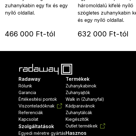
háromoldalú kifelé nyíló
zuhanykabin egy fix és egy
szögletes zuhanykabin ké
nyíló oldallal.
és egy nyíló oldallal.
466 000 Ft-tól
632 000 Ft-tól
Radaway
Termékek
Rólunk
Zuhanykabinok
Garancia
Zuhanyajtók
Értékesítési pontok
Walk in (Zuhanyfal)
Viszonteladóknak
Kádparavánok
Referenciák
Zuhanytálcák
Kapcsolat
Kiegészítők
Szolgáltatások
Outlet termékek
Hasznos
Egyedi méretre gyártás