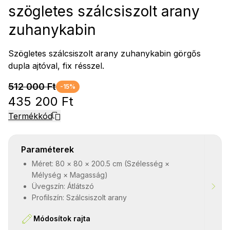
szögletes szálcsiszolt arany
zuhanykabin
Szögletes szálcsiszolt arany zuhanykabin görgős
dupla ajtóval, fix résszel.
512 000 Ft
-15%
435 200 Ft
Termékkód
Paraméterek
Méret: 80 × 80 × 200.5 cm (Szélesség ×
Mélység × Magasság)
Üvegszín: Átlátszó
Profilszín: Szálcsiszolt arany
Módosítok rajta