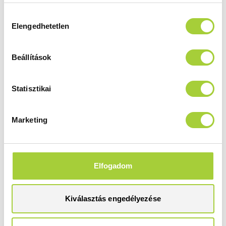
Termékkód
Bruttó ár
10590090-99-01L
270 000 Ft
Hozzájárulás
Elengedhetetlen
kiválasztása
Bruttó akciós ár
229 500 Ft
Beállítások
QL KDD 100 B
Statisztikai
Magasság
Méret
2005 mm
1000
Marketing
Üvegszín
Profilszín
átlátszó
szálcsiszolt arany
Termékkód
Bruttó ár
10590100-99-01L
279 000 Ft
Elfogadom
Bruttó akciós ár
237 200 Ft
Kiválasztás engedélyezése