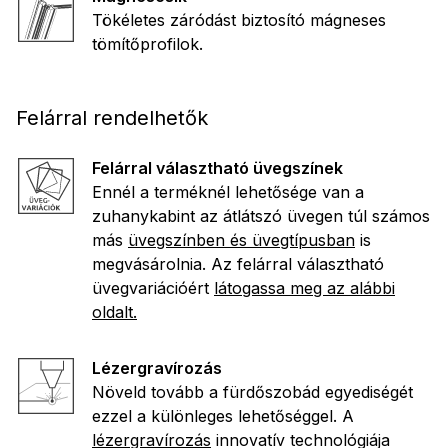
Tökéletes záródást biztosító mágneses
tömítőprofilok.
Felárral rendelhetők
Felárral választható üvegszínek
Ennél a terméknél lehetősége van a
zuhanykabint az átlátszó üvegen túl számos
más
üvegszínben és üvegtípusban
is
megvásárolnia. Az felárral választható
üvegvariációért
látogassa meg az alábbi
oldalt.
Lézergravírozás
Növeld tovább a fürdőszobád egyediségét
ezzel a különleges lehetőséggel. A
lézergravírozás
innovatív technológiája