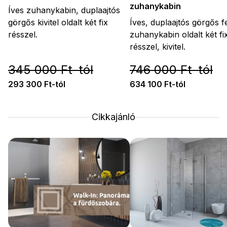
zuhanykabin
Íves zuhanykabin, duplaajtós
görgős kivitel oldalt két fix
Íves, duplaajtós görgős f
résszel.
zuhanykabin oldalt két fi
résszel, kivitel.
345 000 Ft-tól
746 000 Ft-tól
293 300 Ft-tól
634 100 Ft-tól
Cikkajánló