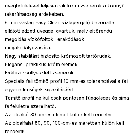
üvegfelületével teljesen sík króm zsanérok a könnyű
takaríthatóság érdekében.
8 mm vastag Easy Clean vízlepergető bevonattal
ellátott edzett üveggel gyártjuk, mely elsőrendű
megoldás vízkőfoltok, lerakódások
megakadályozására.
Nagy stabilitást biztosító krómozott tartórudak.
Elegáns, praktikus króm elemek.
Exkluzív süllyesztett zsanérok.
Speciális fali tömítő profil 10 mm-es toleranciával a fali
egyenetlenségek kiigazításáért.
Tömítő profil nélkül csak pontosan függőleges és sima
falfelületre szerelhető.
Az oldalsó 30 cm-es elemet külön kell rendelni!
Az oldalfalat 80, 90, 100-cm-es méretben külön kell
rendelni!