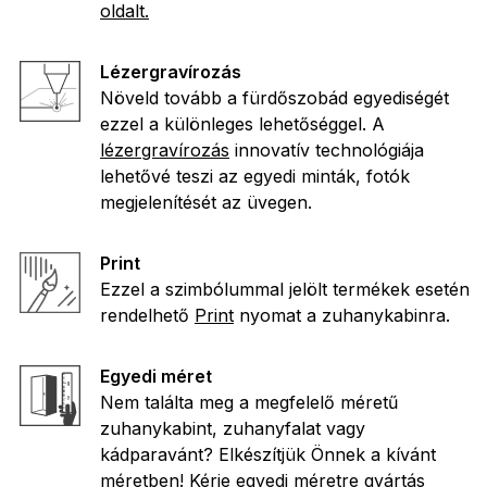
oldalt.
Lézergravírozás
Növeld tovább a fürdőszobád egyediségét
ezzel a különleges lehetőséggel. A
lézergravírozás
innovatív technológiája
lehetővé teszi az egyedi minták, fotók
megjelenítését az üvegen.
Print
Ezzel a szimbólummal jelölt termékek esetén
rendelhető
Print
nyomat a zuhanykabinra.
Egyedi méret
Nem találta meg a megfelelő méretű
zuhanykabint, zuhanyfalat vagy
kádparavánt? Elkészítjük Önnek a kívánt
méretben! Kérje
egyedi méretre gyártás