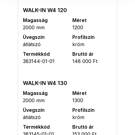
WALK-IN W4 120
Magasság
Méret
2000 mm
1200
Üvegszín
Profilszín
átlátszó
króm
Termékkód
Bruttó ár
383144-01-01
148 000 Ft
WALK-IN W4 130
Magasság
Méret
2000 mm
1300
Üvegszín
Profilszín
átlátszó
króm
Termékkód
Bruttó ár
383145-01-01
153 000 Ft