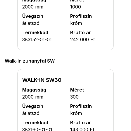
2000 mm
1000
Üvegszín
Profilszín
átlátszó
króm
Termékkód
Bruttó ár
383152-01-01
242 000 Ft
Walk-In zuhanyfal SW
WALK-IN SW30
Magasság
Méret
2000 mm
300
Üvegszín
Profilszín
átlátszó
króm
Termékkód
Bruttó ár
383160-01-01
143 000 Ft