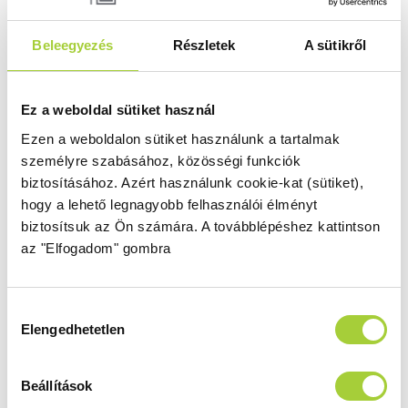
2000 mm
800
Beleegyezés
Részletek
A sütikről
Üvegszín
Profilszín
átlátszó
króm
Termékkód
Bruttó ár
Ez a weboldal sütiket használ
383140-01-01
97 000 Ft
Ezen a weboldalon sütiket használunk a tartalmak
személyre szabásához, közösségi funkciók
biztosításához.
Azért használunk cookie-kat (sütiket),
WALK-IN W4 90
hogy a lehető legnagyobb felhasználói élményt
Magasság
Méret
biztosítsuk az Ön számára.
A továbblépéshez kattintson
2000 mm
900
az "Elfogadom" gombra
Üvegszín
Profilszín
átlátszó
króm
Hozzájárulás
Termékkód
Bruttó ár
Elengedhetetlen
kiválasztása
383141-01-01
105 000 Ft
Beállítások
WALK-IN W4 100