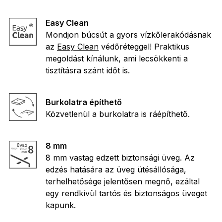
Easy Clean
Mondjon búcsút a gyors vízkőlerakódásnak
az
Easy Clean
védőréteggel! Praktikus
megoldást kínálunk, ami lecsökkenti a
tisztításra szánt időt is.
Burkolatra építhető
Közvetlenül a burkolatra is ráépíthető.
8 mm
8 mm vastag edzett biztonsági üveg. Az
edzés hatására az üveg ütésállósága,
terhelhetősége jelentősen megnő, ezáltal
egy rendkívül tartós és biztonságos üveget
kapunk.