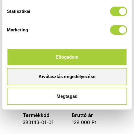
Magasság
Méret
Statisztikai
2000 mm
1000
Üvegszín
Profilszín
Marketing
átlátszó
króm
Termékkód
Bruttó ár
383142-01-01
112 000 Ft
Elfogadom
WALK-IN W4 110
Kiválasztás engedélyezése
Magasság
Méret
2000 mm
1100
Megtagad
Üvegszín
Profilszín
átlátszó
króm
Termékkód
Bruttó ár
383143-01-01
128 000 Ft