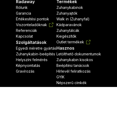
Radaway
Termékek
Rólunk
Zuhanykabinok
Garancia
Zuhanyajtók
Értékesítési pontok
Walk in (Zuhanyfal)
Viszonteladóknak
Kádparavánok
Referenciák
Zuhanytálcák
Kapcsolat
Kiegészítők
Szolgáltatások
Outlet termékek
Hasznos
Egyedi méretre gyártás
Zuhanykabin-beépítés
Letölthető dokumentumok
Helyszíni felmérés
Zuhanykabin kisokos
Képnyomtatás
Beépítési tanácsok
Gravírozás
Hírlevél feliratkozás
GYIK
Népszerű címkék
Jogi nyilatkozat
Adatvédelmi nyilatkozat