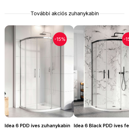
További akciós zuhanykabin
-15%
-1
Idea 6 PDD íves zuhanykabin
Idea 6 Black PDD íves f