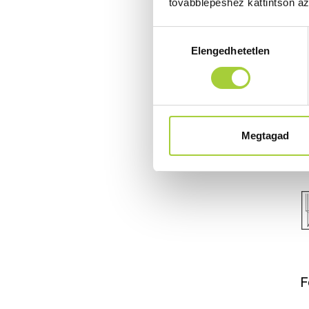
továbblépéshez kattintson a
Hozzájárulás
Elengedhetetlen
kiválasztása
Megtagad
F