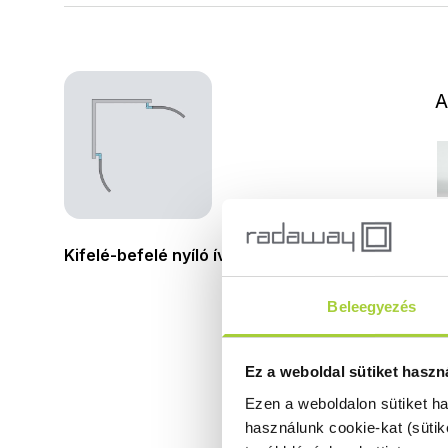
A
Kifelé-befelé nyíló íves dupla lengőajtó
Beleegyezés
Ez a weboldal sütiket haszn
Ezen a weboldalon sütiket h
használunk cookie-kat (sütik