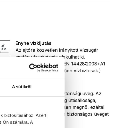
Enyhe vízkijutás
Az ajtóra közvetlen irányított vízsugár
esetén vízszivárgás alakulhat ki.
(Zuhanykabinjaink az
EN 14428:2008+A1
szabványnak megfelelően vízbiztosak.)
6 mm
A sütikről
6 mm vastag edzett biztonsági üveg. Az
edzés hatására az üveg ütésállósága,
terhelhetősége jelentősen megnő, ezáltal
egy rendkívül tartós és biztonságos üveget
k biztosításához.
Azért
kapunk.
 az Ön számára.
A