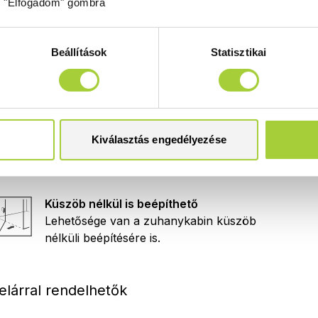
z "Elfogadom" gombra
Burkolatra építhető
Közvetlenül a burkolatra is ráépíthető.
Beállítások
Statisztikai
Mágnescsík
Kiválasztás engedélyezése
Tökéletes záródást biztosító mágneses
tömítőprofilok.
Küszöb nélkül is beépíthető
Lehetősége van a zuhanykabin küszöb
nélküli beépítésére is.
elárral rendelhetők