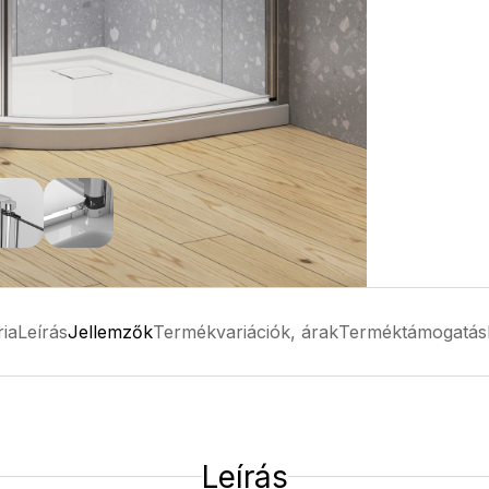
ria
Leírás
Jellemzők
Termékvariációk, árak
Terméktámogatás
Leírás