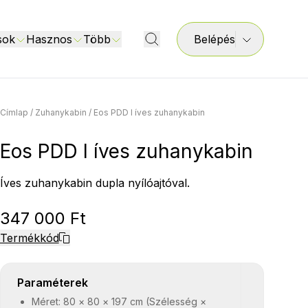
sok
Hasznos
Több
Belépés
Címlap
/
Zuhanykabin
/
Eos PDD I íves zuhanykabin
Eos PDD I íves zuhanykabin
Íves zuhanykabin dupla nyílóajtóval.
347 000 Ft
Termékkód
Paraméterek
Méret: 80 × 80 × 197 cm (Szélesség ×