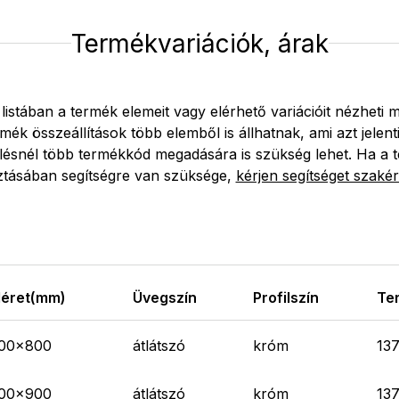
Termékvariációk, árak
 listában a termék elemeit vagy elérhető variációit nézheti 
mék összeállítások több elemből is állhatnak, ami azt jelent
lésnél több termékkód megadására is szükség lehet. Ha a 
ztásában segítségre van szüksége,
kérjen segítséget szakér
éret(mm)
Üvegszín
Profilszín
Te
00x800
átlátszó
króm
137
00x900
átlátszó
króm
13