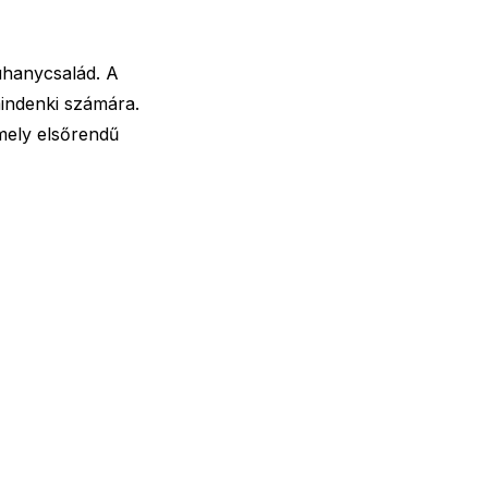
zuhanycsalád. A
mindenki számára.
 mely elsőrendű