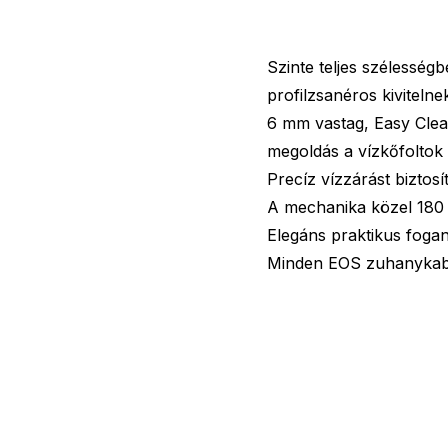
Szinte teljes szélességb
profilzsanéros kiviteln
6 mm vastag, Easy Clean
megoldás a vízkőfoltok
Precíz vízzárást biztos
A mechanika közel 180 
Elegáns praktikus fogant
Minden EOS zuhanykabi