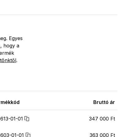
meg. Egyes
i, hogy a
termék
tőnktől
.
rmékkód
Bruttó ár
613-01-01
347 000 Ft
7603-01-01
363 000 Ft