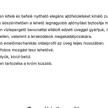
en kifelé és befelé nyitható elegáns ajtófelületeket kínáló 
ek köszönhetően a lehető legnagyobb ajtónyílást biztosítja 
 vízlepergető bevonattal ellátott edzett üveggel gyártjuk,
 ellen, valamint a lerakódások megakadályozására.
ító emelőmechanikás oldalprofil az üveg teljes hosszában.
fokos mozgást tesz lehetővé.
yúk, kívül-belül.
n tartozéka a króm küszöb.