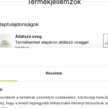
Termékjellemzők
laptulajdonságok
Átlátszó üveg
Termékeinket alapáron átlátszó üveggel
kínáljuk.
Easy Clean
Részletek
Mondjon búcsút a gyors
vízkőlerakódásnak az
Easy Clean
ál
védőréteggel! Praktikus megoldást
kínálunk, ami lecsökkenti a tisztításra szánt
asználunk a tartalmak személyre szabásához, közösségi funkció
időt is.
et), hogy a lehető legnagyobb felhasználói élményt biztosítsuk