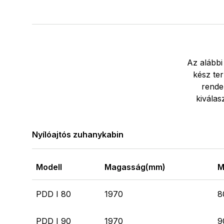
Az alábbi
kész ter
rende
kiválas
Nyílóajtós zuhanykabin
Modell
Magasság(mm)
M
PDD I 80
1970
8
PDD I 90
1970
9