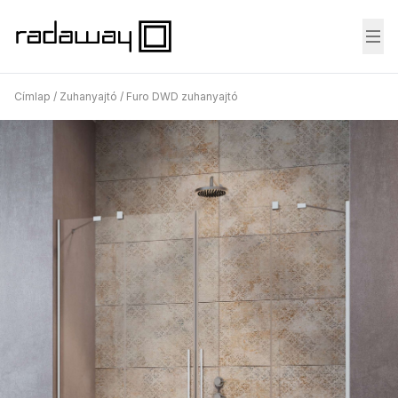
Fő
Címlap
/
Zuhanyajtó
/
Furo DWD zuhanyajtó