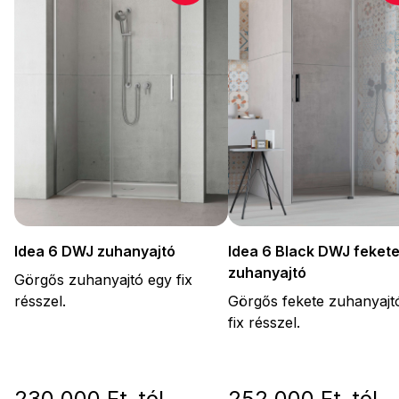
Idea 6 DWJ zuhanyajtó
Idea 6 Black DWJ feket
zuhanyajtó
Görgős zuhanyajtó egy fix
résszel.
Görgős fekete zuhanyajt
fix résszel.
230 000 Ft-tól
252 000 Ft-tól