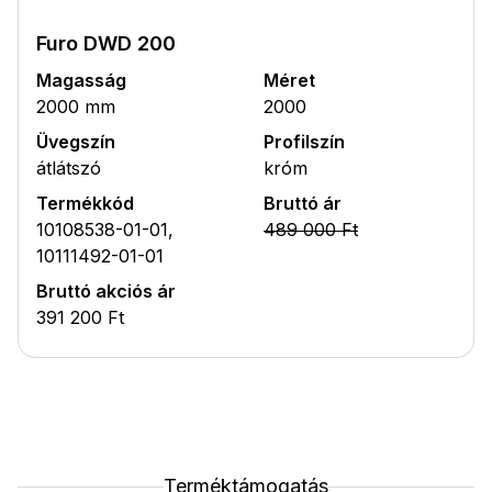
Furo DWD 200
Magasság
Méret
2000 mm
2000
Üvegszín
Profilszín
átlátszó
króm
Termékkód
Bruttó ár
10108538-01-01,
489 000 Ft
10111492-01-01
Bruttó akciós ár
391 200 Ft
Terméktámogatás