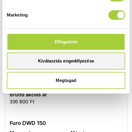
324 000 Ft
Marketing
Furo DWD 140
Magasság
Méret
Elfogadom
2000 mm
1400
Üvegszín
Profilszín
Kiválasztás engedélyezése
átlátszó
króm
Termékkód
Bruttó ár
10108388-01-01,
421 000 Ft
Megtagad
10111342-01-01
Bruttó akciós ár
336 800 Ft
Furo DWD 150