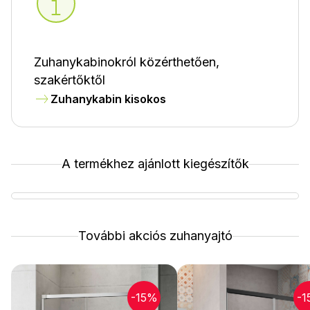
Zuhanykabinokról közérthetően,
szakértőktől
Zuhanykabin kisokos
A termékhez ajánlott kiegészítők
További akciós zuhanyajtó
-15%
-1