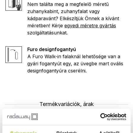
Nem találta meg a megfelelő méretű
zuhanykabint, zuhanyfalat vagy
kádparavánt? Elkészítjük Önnek a kívánt
méretben! Kérje
egyedi méretre gyártás
szolgáltatásunkat.
Furo designfogantyú
A Furo Walk-in falaknál lehetősége van a
gyári fogantyút egy, az üvegbe mart ovális
designfogantyúra cserélni.
Termékvariációk, árak
Az alábbi listában a termék elemeit vagy elérhető
variációit nézheti meg. Egyes kész termék