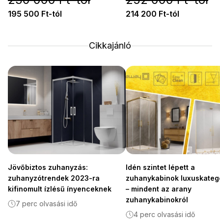
195 500 Ft-tól
214 200 Ft-tól
Cikkajánló
Jövőbiztos zuhanyzás:
Idén szintet lépett a
zuhanyzótrendek 2023-ra
zuhanykabinok luxuskateg
kifinomult ízlésű ínyenceknek
– mindent az arany
zuhanykabinokról
7 perc olvasási idő
4 perc olvasási idő