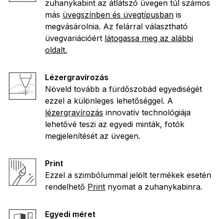
zuhanykabint az átlátszó üvegen túl számos
más
üvegszínben és üvegtípusban
is
megvásárolnia. Az felárral választható
üvegvariációért
látogassa meg az alábbi
oldalt.
Lézergravírozás
Növeld tovább a fürdőszobád egyediségét
ezzel a különleges lehetőséggel. A
lézergravírozás
innovatív technológiája
lehetővé teszi az egyedi minták, fotók
megjelenítését az üvegen.
Print
Ezzel a szimbólummal jelölt termékek esetén
rendelhető
Print
nyomat a zuhanykabinra.
Egyedi méret