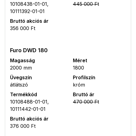
10108438-01-01,
445 000 Ft
10111392-01-01
Bruttó akciós ár
356 000 Ft
Furo DWD 180
Magasság
Méret
2000 mm
1800
Üvegszín
Profilszín
átlátszó
króm
Termékkód
Bruttó ár
10108488-01-01,
470 000 Ft
10111442-01-01
Bruttó akciós ár
376 000 Ft