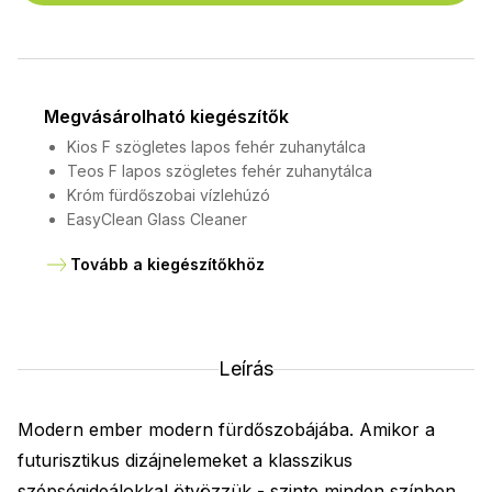
Megvásárolható kiegészítők
Kios F szögletes lapos fehér zuhanytálca
Teos F lapos szögletes fehér zuhanytálca
Króm fürdőszobai vízlehúzó
EasyClean Glass Cleaner
Tovább a kiegészítőkhöz
Leírás
Modern ember modern fürdőszobájába. Amikor a
futurisztikus dizájnelemeket a klasszikus
szépségideálokkal ötvözzük - szinte minden színben.