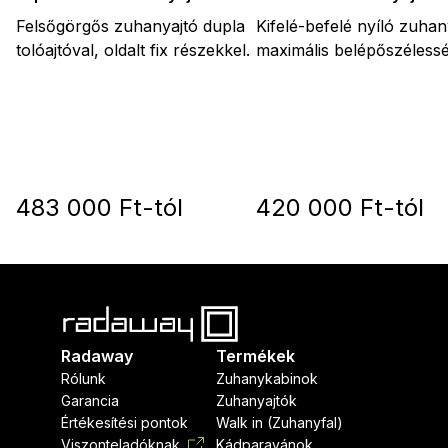
Kifelé-befelé nyíló zuhan
Felsőgörgős zuhanyajtó dupla
maximális belépőszélessé
tolóajtóval, oldalt fix részekkel.
483 000 Ft-tól
420 000 Ft-tól
Radaway
Termékek
Rólunk
Zuhanykabinok
Garancia
Zuhanyajtók
Értékesítési pontok
Walk in (Zuhanyfal)
Viszonteladóknak
Kádparavánok