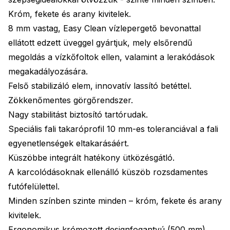
Króm, fekete és arany kivitelek.
8 mm vastag, Easy Clean vízlepergető bevonattal
ellátott edzett üveggel gyártjuk, mely elsőrendű
megoldás a vízkőfoltok ellen, valamint a lerakódások
megakadályozására.
Felső stabilizáló elem, innovatív lassító betéttel.
Zökkenőmentes görgőrendszer.
Nagy stabilitást biztosító tartórudak.
Speciális fali takaróprofil 10 mm-es toleranciával a fali
egyenetlenségek eltakarásáért.
Küszöbbe integrált hatékony ütközésgátló.
A karcolódásoknak ellenálló küszöb rozsdamentes
futófelülettel.
Minden színben szinte minden – króm, fekete és arany
kivitelek.
Ergonomikus krómozott designfogantyú (500 mm).