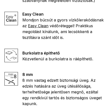
szabványnak megfelelően vízbiztosak.)
Easy Clean
Mondjon búcsút a gyors vízkőlerakódásnak
az
Easy Clean
védőréteggel! Praktikus
megoldást kínálunk, ami lecsökkenti a
tisztításra szánt időt is.
Burkolatra építhető
Közvetlenül a burkolatra is ráépíthető.
8 mm
8 mm vastag edzett biztonsági üveg. Az
edzés hatására az üveg ütésállósága,
terhelhetősége jelentősen megnő, ezáltal
egy rendkívül tartós és biztonságos üveget
kapunk.