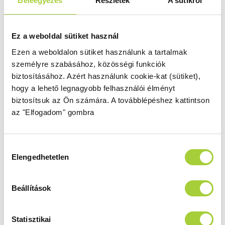
Beleegyezés
Részletek
A sütikről
összeállítások több elemből is állhatnak, ami azt
jelenti, hogy a rendelésnél több termékkód
megadására is szükség lehet. Ha a termék
Ez a weboldal sütiket használ
kiválasztásában segítségre van szüksége,
kérjen
segítséget szakértőnktől
.
Ezen a weboldalon sütiket használunk a tartalmak
személyre szabásához, közösségi funkciók
biztosításához.
Azért használunk cookie-kat (sütiket),
Zuhanyajtók
hogy a lehető legnagyobb felhasználói élményt
biztosítsuk az Ön számára.
A továbblépéshez kattintson
Furo DWD 130
az "Elfogadom" gombra
Magasság
Méret
2000 mm
1300
Hozzájárulás
Üvegszín
Profilszín
Elengedhetetlen
kiválasztása
átlátszó
króm
Termékkód
Bruttó ár
Beállítások
10108363-01-01,
405 000 Ft
10111317-01-01
Statisztikai
Bruttó akciós ár