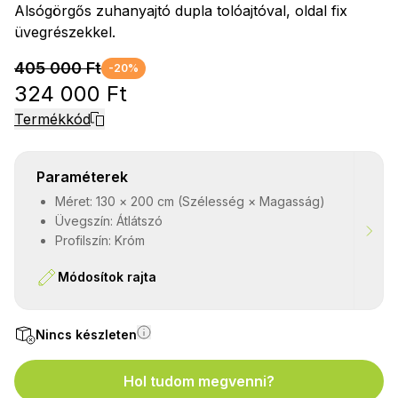
Alsógörgős zuhanyajtó dupla tolóajtóval, oldal fix
üvegrészekkel.
405 000 Ft
-20%
324 000 Ft
Termékkód
Paraméterek
Méret: 130 × 200 cm (Szélesség × Magasság)
Üvegszín: Átlátszó
Profilszín: Króm
Módosítok rajta
Nincs készleten
Hol tudom megvenni?