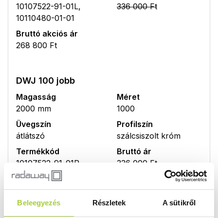
10107522-91-01L,
336 000 Ft
10110480-01-01
Bruttó akciós ár
268 800 Ft
DWJ 100 jobb
Magasság
Méret
2000 mm
1000
Üvegszín
Profilszín
átlátszó
szálcsiszolt króm
Termékkód
Bruttó ár
10107522-91-01R,
336 000 Ft
10110480-01-01
Bruttó akciós ár
268 800 Ft
Beleegyezés
Részletek
A sütikről