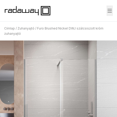
Fő
Címlap
/
Zuhanyajtó
/
Furo Brushed Nickel DWJ szálcsiszolt króm
zuhanyajtó