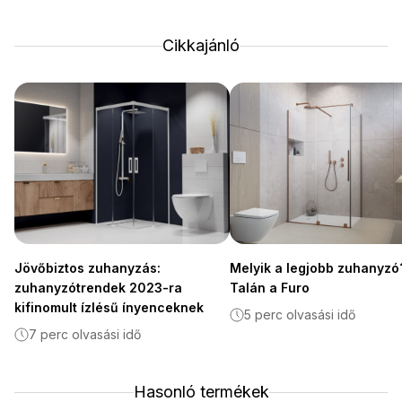
Cikkajánló
Jövőbiztos zuhanyzás:
Melyik a legjobb zuhanyzó
zuhanyzótrendek 2023-ra
Talán a Furo
kifinomult ízlésű ínyenceknek
5 perc olvasási idő
7 perc olvasási idő
Hasonló termékek