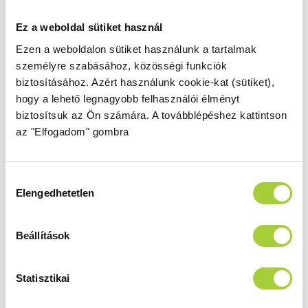
DWJ 110 bal
Ez a weboldal sütiket használ
Ezen a weboldalon sütiket használunk a tartalmak
Magasság
Méret
személyre szabásához, közösségi funkciók
2000 mm
1100
biztosításához.
Azért használunk cookie-kat (sütiket),
Üvegszín
Profilszín
hogy a lehető legnagyobb felhasználói élményt
átlátszó
szálcsiszolt króm
biztosítsuk az Ön számára.
A továbblépéshez kattintson
Termékkód
Bruttó ár
az "Elfogadom" gombra
10107572-91-01L,
347 000 Ft
10110530-01-01
Hozzájárulás
Bruttó akciós ár
Elengedhetetlen
kiválasztása
277 600 Ft
Beállítások
DWJ 110 jobb
Magasság
Méret
Statisztikai
2000 mm
1100