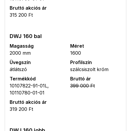
Bruttó akciós ár
315 200 Ft
DWJ 160 bal
Magasság
Méret
2000 mm
1600
Üvegszín
Profilszín
átlátszó
szálcsiszolt króm
Termékkód
Bruttó ár
10107822-91-01L,
399 000 Ft
10110780-01-01
Bruttó akciós ár
319 200 Ft
DWJ 160 jobb