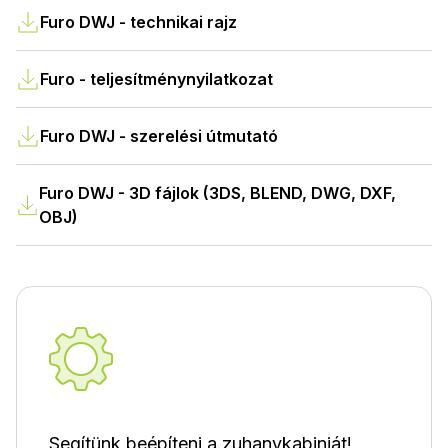
Furo DWJ - technikai rajz
Furo - teljesítménynyilatkozat
Furo DWJ - szerelési útmutató
Furo DWJ - 3D fájlok (3DS, BLEND, DWG, DXF,
OBJ)
Segítünk beépíteni a zuhanykabinját!