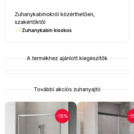
Zuhanykabinokról közérthetően,
szakértőktől
Zuhanykabin kisokos
A termékhez ajánlott kiegészítők
További akciós zuhanyajtó
-15%
-1