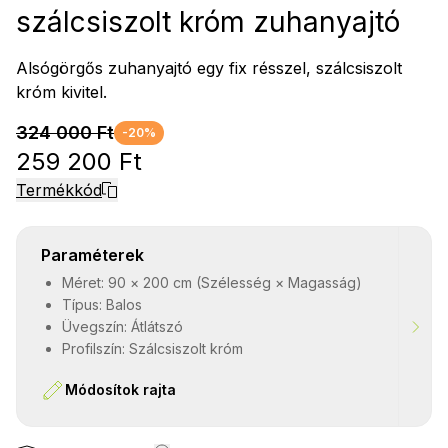
szálcsiszolt króm zuhanyajtó
Alsógörgős zuhanyajtó egy fix résszel, szálcsiszolt
króm kivitel.
324 000 Ft
-20%
259 200 Ft
Termékkód
Paraméterek
Méret: 90 × 200 cm (Szélesség × Magasság)
Típus: Balos
Üvegszín: Átlátszó
Profilszín: Szálcsiszolt króm
Módosítok rajta