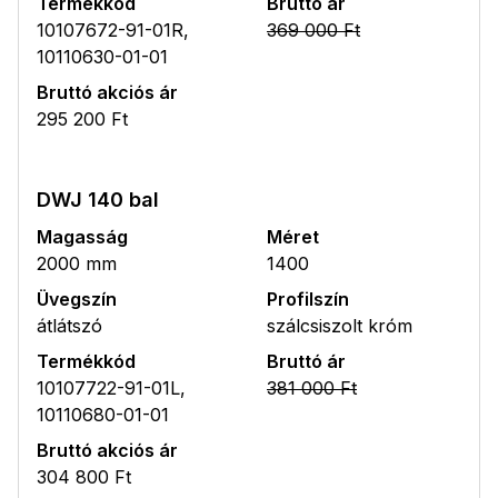
Termékkód
Bruttó ár
10107672-91-01R,
369 000 Ft
10110630-01-01
Bruttó akciós ár
295 200 Ft
DWJ 140 bal
Magasság
Méret
2000 mm
1400
Üvegszín
Profilszín
átlátszó
szálcsiszolt króm
Termékkód
Bruttó ár
10107722-91-01L,
381 000 Ft
10110680-01-01
Bruttó akciós ár
304 800 Ft