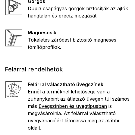
Görgős
Dupla csapágyas görgők biztosítják az ajtók
hangtalan és precíz mozgását.
Mágnescsík
Tökéletes záródást biztosító mágneses
tömítőprofilok.
Felárral rendelhetők
Felárral választható üvegszínek
Ennél a terméknél lehetősége van a
zuhanykabint az átlátszó üvegen túl számos
más
üvegszínben és üvegtípusban
is
megvásárolnia. Az felárral választható
üvegvariációért
látogassa meg az alábbi
oldalt.