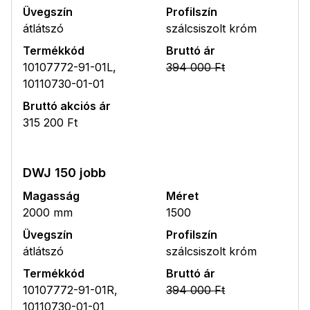
Üvegszín
Profilszín
átlátszó
szálcsiszolt króm
Termékkód
Bruttó ár
10107772-91-01L,
394 000 Ft
10110730-01-01
Bruttó akciós ár
315 200 Ft
DWJ 150 jobb
Magasság
Méret
2000 mm
1500
Üvegszín
Profilszín
átlátszó
szálcsiszolt króm
Termékkód
Bruttó ár
10107772-91-01R,
394 000 Ft
10110730-01-01