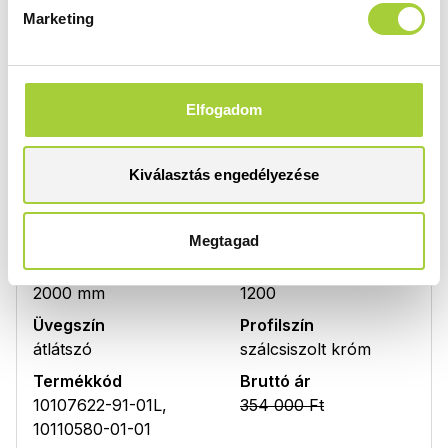
Üvegszín
Profilszín
Marketing
átlátszó
szálcsiszolt króm
Termékkód
Bruttó ár
10107572-91-01R,
347 000 Ft
10110530-01-01
Elfogadom
Bruttó akciós ár
277 600 Ft
Kiválasztás engedélyezése
DWJ 120 bal
Megtagad
Magasság
Méret
2000 mm
1200
Üvegszín
Profilszín
átlátszó
szálcsiszolt króm
Termékkód
Bruttó ár
10107622-91-01L,
354 000 Ft
10110580-01-01