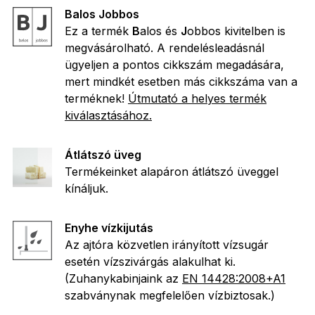
Balos Jobbos
Ez a termék
B
alos és
J
obbos kivitelben is
megvásárolható. A rendelésleadásnál
ügyeljen a pontos cikkszám megadására,
mert mindkét esetben más cikkszáma van a
terméknek!
Útmutató a helyes termék
kiválasztásához.
Átlátszó üveg
Termékeinket alapáron átlátszó üveggel
kínáljuk.
Enyhe vízkijutás
Az ajtóra közvetlen irányított vízsugár
esetén vízszivárgás alakulhat ki.
(Zuhanykabinjaink az
EN 14428:2008+A1
szabványnak megfelelően vízbiztosak.)