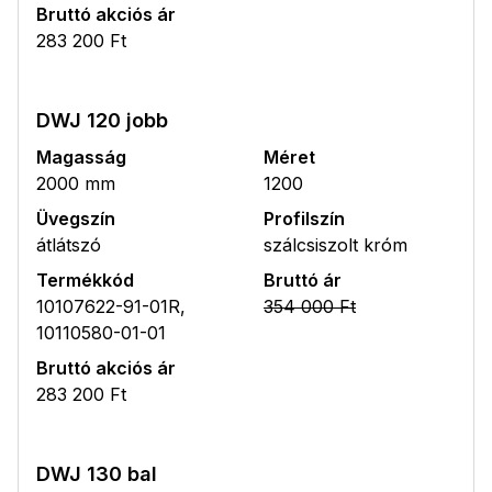
Bruttó akciós ár
283 200 Ft
DWJ 120 jobb
Magasság
Méret
2000 mm
1200
Üvegszín
Profilszín
átlátszó
szálcsiszolt króm
Termékkód
Bruttó ár
10107622-91-01R,
354 000 Ft
10110580-01-01
Bruttó akciós ár
283 200 Ft
DWJ 130 bal