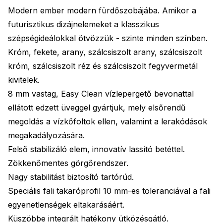
Modern ember modern fürdőszobájába. Amikor a
futurisztikus dizájnelemeket a klasszikus
szépségideálokkal ötvözzük - szinte minden színben.
Króm, fekete, arany, szálcsiszolt arany, szálcsiszolt
króm, szálcsiszolt réz és szálcsiszolt fegyvermetál
kivitelek.
8 mm vastag, Easy Clean vízlepergető bevonattal
ellátott edzett üveggel gyártjuk, mely elsőrendű
megoldás a vízkőfoltok ellen, valamint a lerakódások
megakadályozására.
Felső stabilizáló elem, innovatív lassító betéttel.
Zökkenőmentes görgőrendszer.
Nagy stabilitást biztosító tartórúd.
Speciális fali takaróprofil 10 mm-es toleranciával a fali
egyenetlenségek eltakarásáért.
Küszöbbe integrált hatékony ütközésgátló.