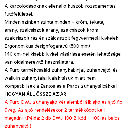
A karcolódásoknak ellenálló küszöb rozsdamentes
futófelülettel.
Minden színben szinte minden – króm, fekete,
arany, szálcsiszolt arany, szálcsiszolt króm,
szálcsiszolt réz és szálcsiszolt fegyvermetál kivitelek.
Ergonomikus designfogantyú (500 mm).
140 cm-nél kisebb kivitel vásárlása esetén lehetősége
van oldalme­revítő használatára.
A Furo termékcsalád zuhanykabinjai, zuhanyajtói és
walk-in zuhanyfalai kialakításuk miatt nem
kompatibilisek a Zantos és a Paros zuhanytálcákkal.
HOGYAN ÁLL ÖSSZE AZ ÁR
A Furo DWJ zuhanyajtó két elemből áll: ajtó és ajtó fix
üveg. Az ajtó rendelésekor 2 termékkódot kell
megadni. (Példa: 2 db DWJ 100 B kód = 100-as balos
zuhanyajtó.)