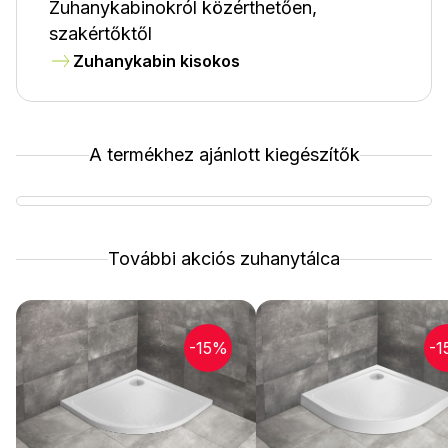
Zuhanykabinokról közérthetően,
szakértőktől
Zuhanykabin kisokos
A termékhez ajánlott kiegészítők
További akciós zuhanytálca
-15%
-1