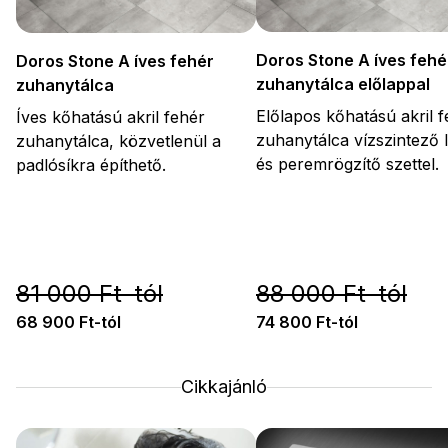
Doros Stone A íves fehé
Doros Stone A íves fehér
zuhanytálca előlappal
zuhanytálca
Előlapos kőhatású akril 
Íves kőhatású akril fehér
zuhanytálca vízszintező 
zuhanytálca, közvetlenül a
és peremrögzítő szettel.
padlósíkra építhető.
81 000 Ft-tól
88 000 Ft-tól
68 900 Ft-tól
74 800 Ft-tól
Cikkajánló