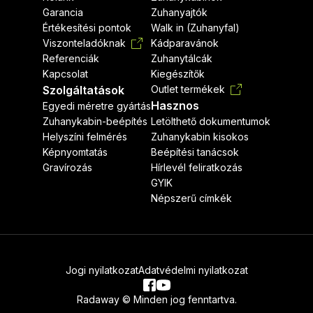
Garancia
Zuhanyajtók
Értékesítési pontok
Walk in (Zuhanyfal)
Viszonteladóknak
Kádparavánok
Referenciák
Zuhanytálcák
Kapcsolat
Kiegészítők
Szolgáltatások
Outlet termékek
Hasznos
Egyedi méretre gyártás
Zuhanykabin-beépítés
Letölthető dokumentumok
Helyszíni felmérés
Zuhanykabin kisokos
Képnyomtatás
Beépítési tanácsok
Gravírozás
Hírlevél feliratkozás
GYIK
Népszerű címkék
Jogi nyilatkozat
Adatvédelmi nyilatkozat
Radaway © Minden jog fenntartva.