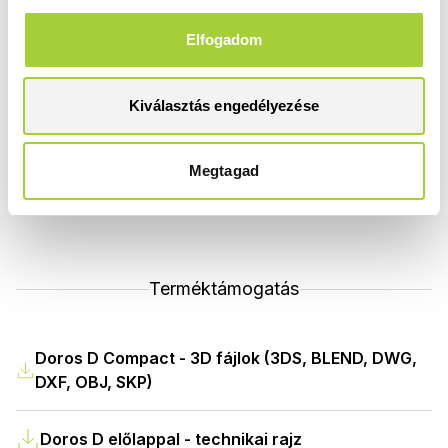
1300x900
fekete
Elfogadom
Termékkód
Bruttó ár
SDRD1390-05-54S
138 500 Ft
Kiválasztás engedélyezése
Bruttó akciós ár
117 800 Ft
Megtagad
Terméktámogatás
Doros D Compact - 3D fájlok (3DS, BLEND, DWG,
DXF, OBJ, SKP)
Doros D előlappal - technikai rajz