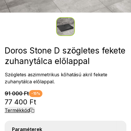
Doros Stone D szögletes fekete
zuhanytálca előlappal
Szögletes aszimmetrikus kőhatású akril fekete
zuhanytálca előlappal.
91 000 Ft
-15%
77 400 Ft
Termékkód
Paraméterek