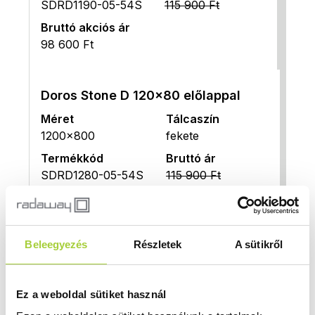
SDRD1190-05-54S
115 900 Ft
Bruttó akciós ár
98 600 Ft
Doros Stone D 120x80 előlappal
Méret
Tálcaszín
1200x800
fekete
Termékkód
Bruttó ár
SDRD1280-05-54S
115 900 Ft
Bruttó akciós ár
98 600 Ft
Beleegyezés
Részletek
A sütikről
Doros Stone D 120x90 előlappal
Méret
Tálcaszín
Ez a weboldal sütiket használ
1200x900
fekete