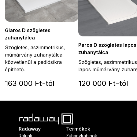
Giaros D szögletes
zuhanytálca
Paros D szögletes lapos
Szögletes, aszimmetrikus,
zuhanytálca
műmárvány zuhanytálca,
Szögletes, aszimmetrikus
közvetlenül a padlósíkra
lapos műmárvány zuhany
építhető.
163 000 Ft-tól
120 000 Ft-tól
Radaway
Termékek
Rólunk
Zuhanykabinok