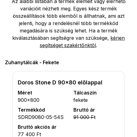
Az alábbi listában a termék elemeit vagy elérhető
variációit nézheti meg. Egyes kész termék
összeállítások több elemből is állhatnak, ami azt
jelenti, hogy a rendelésnél több termékkód
megadására is szükség lehet. Ha a termék
kiválasztásában segítségre van szüksége,
kérjen
segítséget szakértőnktől
.
Zuhanytálcák - Fekete
Doros Stone D 90x80 előlappal
Méret
Tálcaszín
900x800
fekete
Termékkód
Bruttó ár
SDRD9080-05-54S
91 000 Ft
Bruttó akciós ár
77 400 Ft