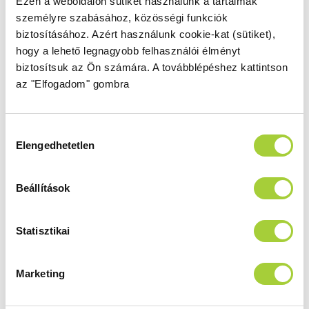
Ezen a weboldalon sütiket használunk a tartalmak
Termékkód
Bruttó ár
személyre szabásához, közösségi funkciók
SDRD1290-05-54S
128 000 Ft
biztosításához.
Azért használunk cookie-kat (sütiket),
hogy a lehető legnagyobb felhasználói élményt
Bruttó akciós ár
biztosítsuk az Ön számára.
108 800 Ft
A továbblépéshez kattintson
az "Elfogadom" gombra
Doros Stone D 120x100 előlappal
Hozzájárulás
Méret
Tálcaszín
Elengedhetetlen
kiválasztása
1200x1000
fekete
Termékkód
Bruttó ár
Beállítások
SDRD1210-05-54S
138 500 Ft
Bruttó akciós ár
Statisztikai
117 800 Ft
Marketing
Doros Stone D 130x90 előlappal
Méret
Tálcaszín