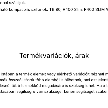
nal szállítjuk.
tható kompatibilis szifonok: TB 90; R400 Slim; R400 SLIM 
Termékvariációk, árak
 listában a termék elemeit vagy elérhető variációit nézheti 
mék összeállítások több elemből is állhatnak, ami azt jelent
lésnél több termékkód megadására is szükség lehet. Ha a 
ztásában segítségre van szüksége,
kérjen segítséget szakér