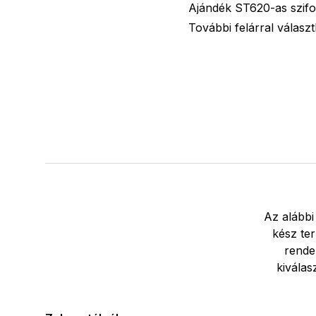
Ajándék ST620-as szifon
További felárral válasz
Az alábbi
kész ter
rende
kiválas