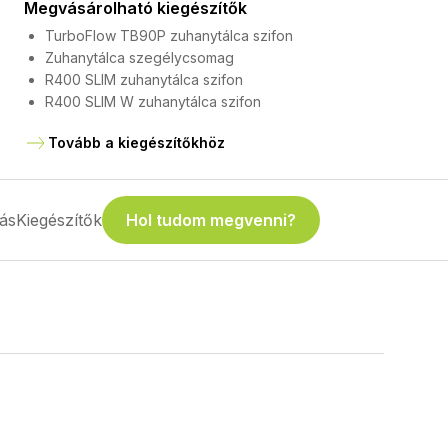
Megvásárolható kiegészítők
TurboFlow TB90P zuhanytálca szifon
Zuhanytálca szegélycsomag
R400 SLIM zuhanytálca szifon
R400 SLIM W zuhanytálca szifon
Tovább a kiegészítőkhöz
ás
Kiegészítők
Hol tudom megvenni?