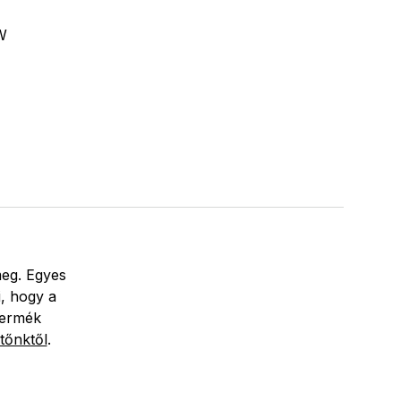
W
meg. Egyes
i, hogy a
termék
tőnktől
.