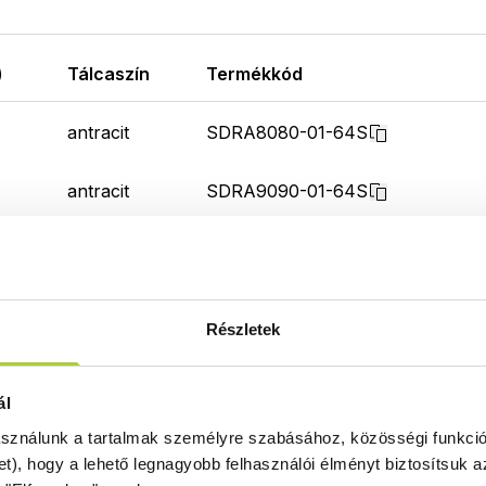
)
Tálcaszín
Termékkód
antracit
SDRA8080-01-64S
antracit
SDRA9090-01-64S
Részletek
ál
asználunk a tartalmak személyre szabásához, közösségi funkció
Terméktámogatás
et), hogy a lehető legnagyobb felhasználói élményt biztosítsuk