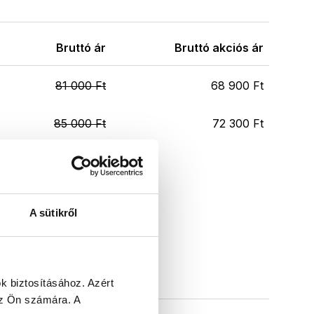
Bruttó ár
Bruttó akciós ár
81 000 Ft
68 900 Ft
85 000 Ft
72 300 Ft
A sütikről
k biztosításához.
Azért
 az Ön számára.
A