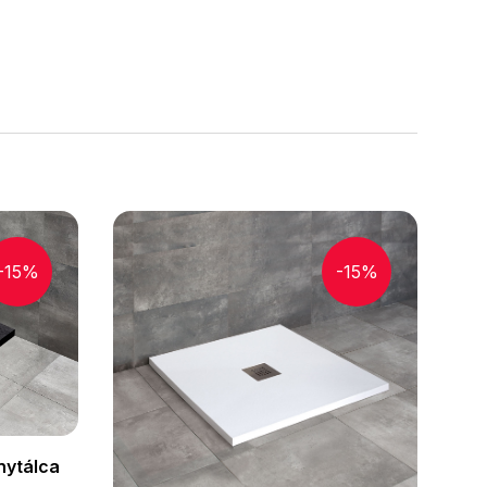
-15%
-15%
nytálca