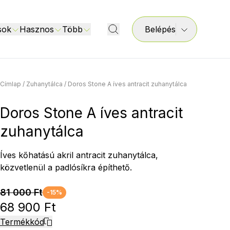
sok
Hasznos
Több
Belépés
Címlap
/
Zuhanytálca
/
Doros Stone A íves antracit zuhanytálca
Doros Stone A íves antracit
zuhanytálca
Íves kőhatású akril antracit zuhanytálca,
közvetlenül a padlósíkra építhető.
81 000 Ft
-15%
68 900 Ft
Termékkód