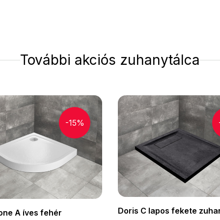
További akciós zuhanytálca
-15%
Doris C lapos fekete zuha
one A íves fehér