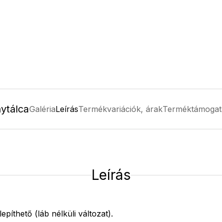
ytálca
Galéria
Leírás
Termékvariációk, árak
Terméktámogat
Leírás
epíthető (láb nélküli változat).