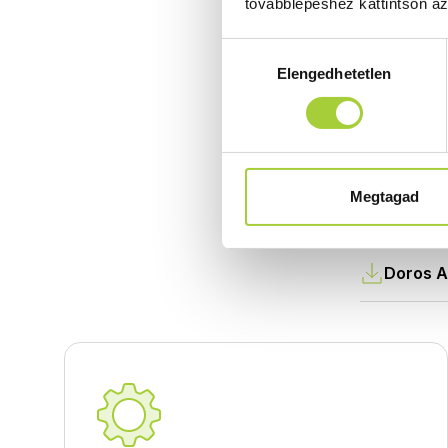
továbblépéshez kattintson a
Hozzájárulás
Elengedhetetlen
kiválasztása
Doros A
Teljesítm
Stone, K
Megtagad
Doros A 
Doros A,