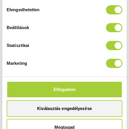
Hozzájárulás
Elengedhetetlen
kiválasztása
Beállítások
Segítünk beépíteni a zuhanykabinját!
Márkaszerviz
Statisztikai
Marketing
Elfogadom
Padlóburkolatra rakná zuhanykabinját?
Kiválasztás engedélyezése
Fontos tanácsok
Megtagad