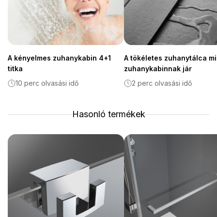
A kényelmes zuhanykabin 4+1
A tökéletes zuhanytálca m
titka
zuhanykabinnak jár
10 perc olvasási idő
2 perc olvasási idő
Hasonló termékek