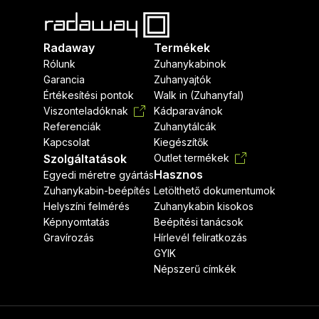
Radaway
Termékek
Rólunk
Zuhanykabinok
Garancia
Zuhanyajtók
Értékesítési pontok
Walk in (Zuhanyfal)
Viszonteladóknak
Kádparavánok
Referenciák
Zuhanytálcák
Kapcsolat
Kiegészítők
Szolgáltatások
Outlet termékek
Hasznos
Egyedi méretre gyártás
Zuhanykabin-beépítés
Letölthető dokumentumok
Helyszíni felmérés
Zuhanykabin kisokos
Képnyomtatás
Beépítési tanácsok
Gravírozás
Hírlevél feliratkozás
GYIK
Népszerű címkék