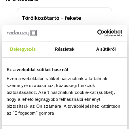
Törölközőtartó - fekete
Méret
Termékkód
WR-054
Bruttó ár
Beleegyezés
Részletek
A sütikről
8 500 Ft
Ez a weboldal sütiket használ
Ezen a weboldalon sütiket használunk a tartalmak
személyre szabásához, közösségi funkciók
biztosításához.
Azért használunk cookie-kat (sütiket),
Terméktámogatás
hogy a lehető legnagyobb felhasználói élményt
biztosítsuk az Ön számára.
A továbblépéshez kattintson
az "Elfogadom" gombra