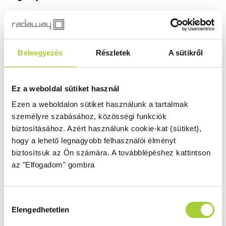
ismeretlen
Termékkód
Bruttó ár
Beleegyezés
Részletek
A sütikről
ismeretlen
0 Ft
Ez a weboldal sütiket használ
Ezen a weboldalon sütiket használunk a tartalmak
személyre szabásához, közösségi funkciók
biztosításához.
Azért használunk cookie-kat (sütiket),
Terméktámogatás
hogy a lehető legnagyobb felhasználói élményt
biztosítsuk az Ön számára.
A továbblépéshez kattintson
az "Elfogadom" gombra
Hozzájárulás
Elengedhetetlen
kiválasztása