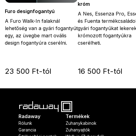
króm
Furo designfogantyú
A Nes, Essenza Pro, Es
A Furo Walk-In falaknál
és Fuenta termékcsaládo
lehetőség van a gyári fogantyút
gyári fogantyúkat lekerek
egy, az üvegbe mart ovális
krómozott fogantyúkra
design fogantyúra cserélni.
cserélheti.
23 500 Ft-tól
16 500 Ft-tól
Radaway
Termékek
Rólunk
Zuhanykabinok
Garancia
Zuhanyajtók