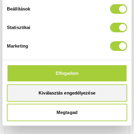
Beállítások
Segítünk beépíteni a zuhanykabinját!
Márkaszerviz
Statisztikai
Marketing
Elfogadom
Padlóburkolatra rakná zuhanykabinját?
Kiválasztás engedélyezése
Fontos tanácsok
Megtagad