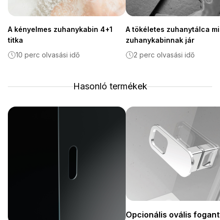
A kényelmes zuhanykabin 4+1
A tökéletes zuhanytálca m
titka
zuhanykabinnak jár
10 perc olvasási idő
2 perc olvasási idő
Hasonló termékek
Opcionális ovális fogan