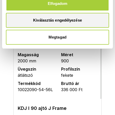
Elfogadom
Üvegszín
Profilszín
átlátszó
fekete
Kiválasztás engedélyezése
Termékkód
Bruttó ár
10022080-54-56R
320 000 Ft
Megtagad
KDJ I 90 ajtó B Frame
Magasság
Méret
2000 mm
900
Üvegszín
Profilszín
átlátszó
fekete
Termékkód
Bruttó ár
10022090-54-56L
336 000 Ft
KDJ I 90 ajtó J Frame