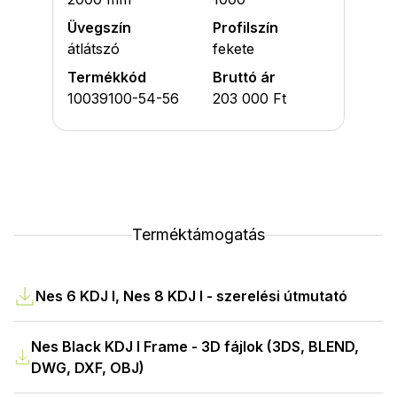
Üvegszín
Profilszín
átlátszó
fekete
Termékkód
Bruttó ár
10039100-54-56
203 000 Ft
Terméktámogatás
Nes 6 KDJ I, Nes 8 KDJ I - szerelési útmutató
Nes Black KDJ I Frame - 3D fájlok (3DS, BLEND,
DWG, DXF, OBJ)