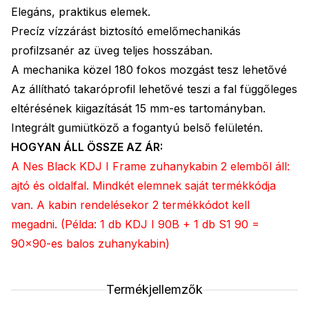
Elegáns, praktikus elemek.
Precíz vízzárást biztosító emelőmechanikás
profilzsanér az üveg teljes hosszában.
A mechanika közel 180 fokos mozgást tesz lehetővé
Az állítható takaróprofil lehetővé teszi a fal függőleges
eltérésének kiigazítását 15 mm-es tartományban.
Integrált gumiütköző a fogantyú belső felületén.
HOGYAN ÁLL ÖSSZE AZ ÁR:
A Nes Black KDJ I Frame zuhanykabin 2 elemből áll:
ajtó és oldalfal. Mindkét elemnek saját termékkódja
van. A kabin rendelésekor 2 termékkódot kell
megadni. (Példa: 1 db KDJ I 90B + 1 db S1 90 =
90x90-es balos zuhanykabin)
Termékjellemzők