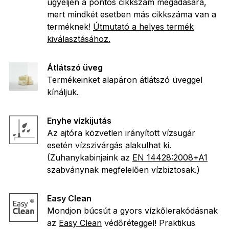
ügyeljen a pontos cikkszám megadására,
mert mindkét esetben más cikkszáma van a
terméknek!
Útmutató a helyes termék
kiválasztásához.
Átlátszó üveg
Termékeinket alapáron átlátszó üveggel
kínáljuk.
Enyhe vízkijutás
Az ajtóra közvetlen irányított vízsugár
esetén vízszivárgás alakulhat ki.
(Zuhanykabinjaink az
EN 14428:2008+A1
szabványnak megfelelően vízbiztosak.)
Easy Clean
Mondjon búcsút a gyors vízkőlerakódásnak
az
Easy Clean
védőréteggel! Praktikus