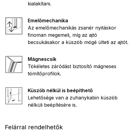
kialakítani.
Emelőmechanika
Az emelőmechanikás zsanér nyitáskor
finoman megemeli, míg az ajtó
becsukásakor a küszöb mögé ülteti az ajtót.
Mágnescsík
Tökéletes záródást biztosító mágneses
tömítőprofilok.
Küszöb nélkül is beépíthető
Lehetősége van a zuhanykabin küszöb
nélküli beépítésére is.
Felárral rendelhetők