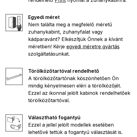
rendelhető
Print
nyomat a zuhanykabinra.
Egyedi méret
Nem találta meg a megfelelő méretű
zuhanykabint, zuhanyfalat vagy
kádparavánt? Elkészítjük Önnek a kívánt
méretben! Kérje
egyedi méretre gyártás
szolgáltatásunkat.
Törölközőtartóval rendelhető
A törölközőtartónak köszönhetően Ön
mindig kényelmesen eléri a törölközőjét.
Ezzel az ikonnal jelölt kabinok rendelhetőek
törölközőtartóval.
Választható fogantyú
Ezzel a jellel jelölt modellek esetében
lehetővé tettük a fogantyú választását is.