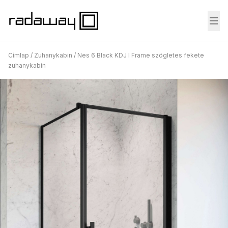
Fő
Címlap
/
Zuhanykabin
/
Nes 6 Black KDJ I Frame szögletes fekete
zuhanykabin