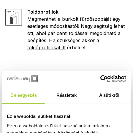
Toldóprofilok
Megmentheti a burkolt fürdőszobáját egy
esetleges módosítástól! Nagy segítség lehet
ott, ahol pár centi toldással megoldható a
beépítés. Ha szükséges akkor a
toldóprofilokat itt
érheti el.
Termékvariációk, árak
Beleegyezés
Részletek
A sütikről
Az alábbi listában a termék elemeit vagy elérhető
variációit nézheti meg. Egyes kész termék
összeállítások több elemből is állhatnak, ami azt
Ez a weboldal sütiket használ
jelenti, hogy a rendelésnél több termékkód
megadására is szükség lehet. Ha a termék
Ezen a weboldalon sütiket használunk a tartalmak
kiválasztásában segítségre van szüksége,
kérjen
személyre szabásához, közösségi funkciók