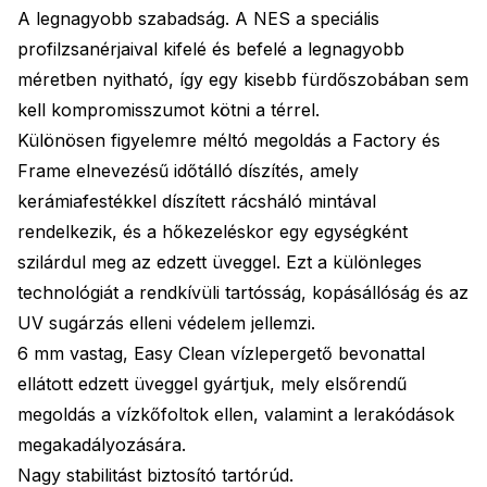
A legnagyobb szabadság. A NES a speciális
profilzsanérjaival kifelé és befelé a legnagyobb
méretben nyitható, így egy kisebb fürdőszobában sem
kell kompromisszumot kötni a térrel.
Különösen figyelemre méltó megoldás a Factory és
Frame elnevezésű időtálló díszítés, amely
kerámiafestékkel díszített rácsháló mintával
rendelkezik, és a hőkezeléskor egy egységként
szilárdul meg az edzett üveggel. Ezt a különleges
technológiát a rendkívüli tartósság, kopásállóság és az
UV sugárzás elleni védelem jellemzi.
6 mm vastag, Easy Clean vízlepergető bevonattal
ellátott edzett üveggel gyártjuk, mely elsőrendű
megoldás a vízkőfoltok ellen, valamint a lerakódások
megakadályozására.
Nagy stabilitást biztosító tartórúd.