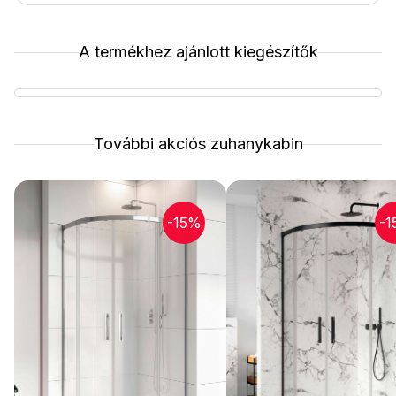
A termékhez ajánlott kiegészítők
További akciós zuhanykabin
-15%
-1