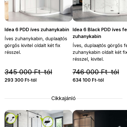
Idea 6 PDD íves zuhanykabin
Idea 6 Black PDD íves f
zuhanykabin
Íves zuhanykabin, duplaajtós
görgős kivitel oldalt két fix
Íves, duplaajtós görgős f
résszel.
zuhanykabin oldalt két fi
résszel, kivitel.
345 000 Ft-tól
746 000 Ft-tól
293 300 Ft-tól
634 100 Ft-tól
Cikkajánló