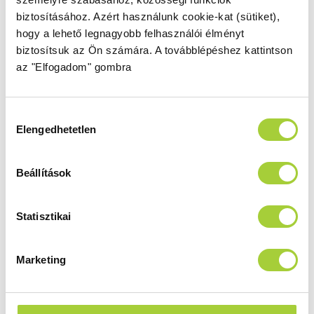
segítséget szakértőnktől
.
biztosításához.
Azért használunk cookie-kat (sütiket),
hogy a lehető legnagyobb felhasználói élményt
biztosítsuk az Ön számára.
A továbblépéshez kattintson
Zuhanykabin nyílóajtó
az "Elfogadom" gombra
KDJ I 80 ajtó B Frame
Hozzájárulás
Magasság
Méret
Elengedhetetlen
kiválasztása
2000 mm
800
Üvegszín
Profilszín
Beállítások
átlátszó
fekete
Termékkód
Bruttó ár
Statisztikai
10022080-54-56L
320 000 Ft
Marketing
KDJ I 80 ajtó J Frame
Magasság
Méret
2000 mm
800