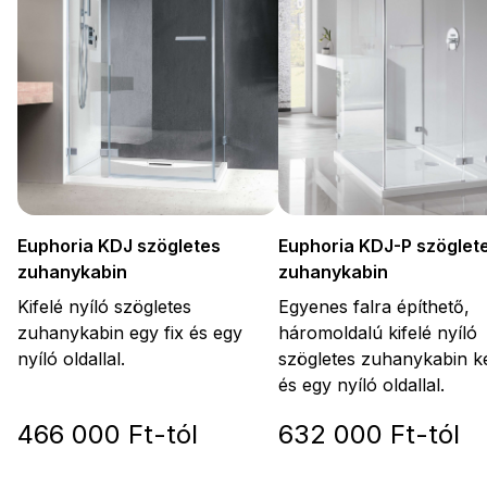
Euphoria KDJ-P szöglet
Euphoria KDJ szögletes
zuhanykabin
zuhanykabin
Egyenes falra építhető,
Kifelé nyíló szögletes
háromoldalú kifelé nyíló
zuhanykabin egy fix és egy
szögletes zuhanykabin ké
nyíló oldallal.
és egy nyíló oldallal.
466 000 Ft-tól
632 000 Ft-tól