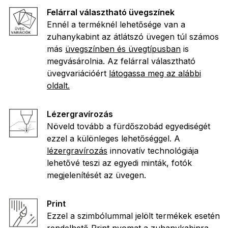
Felárral választható üvegszínek
Ennél a terméknél lehetősége van a
zuhanykabint az átlátszó üvegen túl számos
más
üvegszínben és üvegtípusban
is
megvásárolnia. Az felárral választható
üvegvariációért
látogassa meg az alábbi
oldalt.
Lézergravírozás
Növeld tovább a fürdőszobád egyediségét
ezzel a különleges lehetőséggel. A
lézergravírozás
innovatív technológiája
lehetővé teszi az egyedi minták, fotók
megjelenítését az üvegen.
Print
Ezzel a szimbólummal jelölt termékek esetén