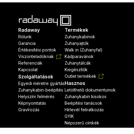
Radaway
Termékek
Rólunk
Zuhanykabinok
Garancia
Zuhanyajtók
Értékesítési pontok
Walk in (Zuhanyfal)
Viszonteladóknak
Kádparavánok
Referenciák
Zuhanytálcák
Kapcsolat
Kiegészítők
Szolgáltatások
Outlet termékek
Hasznos
Egyedi méretre gyártás
Zuhanykabin-beépítés
Letölthető dokumentumok
Helyszíni felmérés
Zuhanykabin kisokos
Képnyomtatás
Beépítési tanácsok
Gravírozás
Hírlevél feliratkozás
GYIK
Népszerű címkék