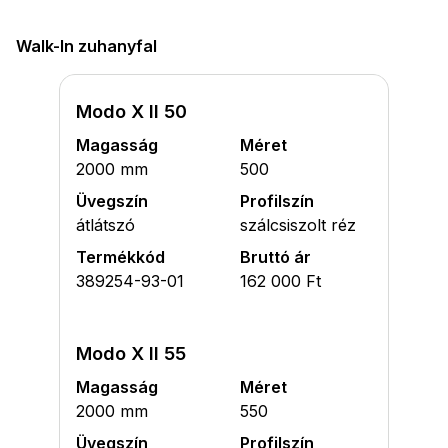
Walk-In zuhanyfal
Modo X II 50
Magasság
Méret
2000 mm
500
Üvegszín
Profilszín
átlátszó
szálcsiszolt réz
Termékkód
Bruttó ár
389254-93-01
162 000 Ft
Modo X II 55
Magasság
Méret
2000 mm
550
Üvegszín
Profilszín