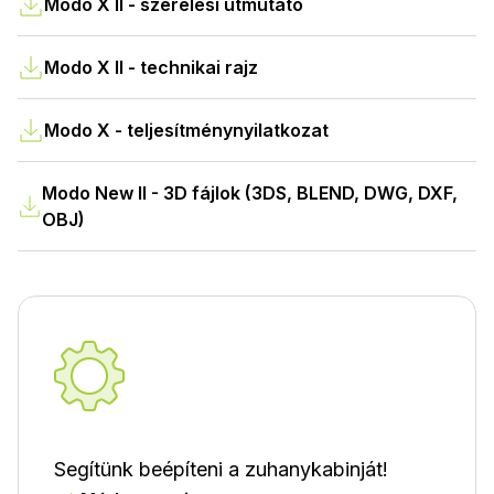
Modo X II - szerelési útmutató
Modo X II - technikai rajz
Modo X - teljesítménynyilatkozat
Modo New II - 3D fájlok (3DS, BLEND, DWG, DXF,
OBJ)
Segítünk beépíteni a zuhanykabinját!