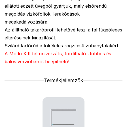
ellátott edzett üvegből gyártjuk, mely elsőrendű
megoldás vízkőfoltok, lerakódások
megakadályozására.
Az állítható takaróprofil lehetővé teszi a fal függőleges
eltéréseinek kiigazítását.
Szilárd tartórúd a tökéletes rögzítésű zuhanyfalakért.
A Modo X II fal univerzális, fordítható. Jobbos és
balos verzióban is beépíthető!
Termékjellemzők