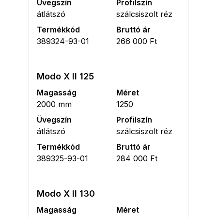
Üvegszín
Profilszín
átlátszó
szálcsiszolt réz
Termékkód
Bruttó ár
389324-93-01
266 000 Ft
Modo X II 125
Magasság
Méret
2000 mm
1250
Üvegszín
Profilszín
átlátszó
szálcsiszolt réz
Termékkód
Bruttó ár
389325-93-01
284 000 Ft
Modo X II 130
Magasság
Méret