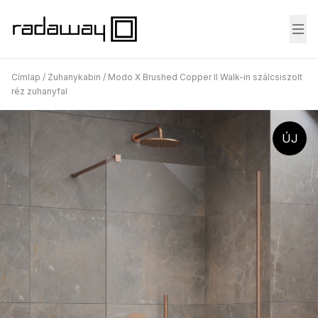
Fő
Címlap
/
Zuhanykabin
/
Modo X Brushed Copper II Walk-in szálcsiszolt
réz zuhanyfal
ÚJ