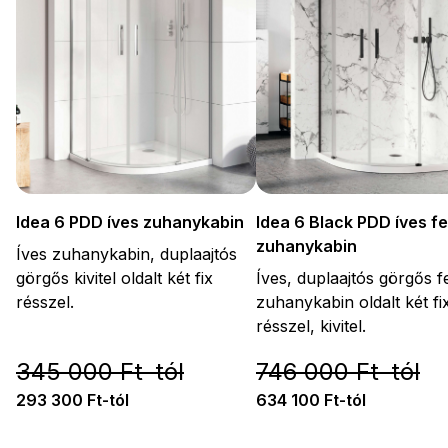
Idea 6 PDD íves zuhanykabin
Idea 6 Black PDD íves f
zuhanykabin
Íves zuhanykabin, duplaajtós
görgős kivitel oldalt két fix
Íves, duplaajtós görgős f
résszel.
zuhanykabin oldalt két fi
résszel, kivitel.
345 000 Ft-tól
746 000 Ft-tól
293 300 Ft-tól
634 100 Ft-tól