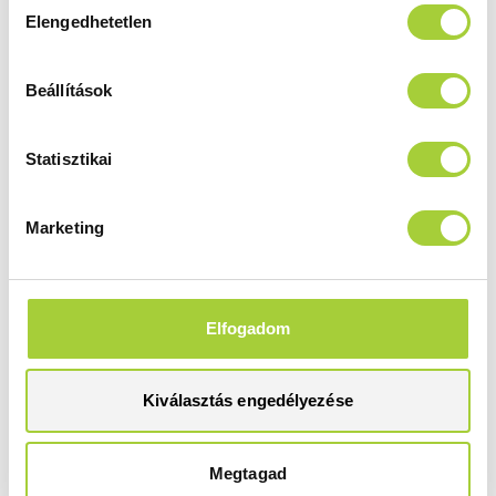
Elengedhetetlen
kiválasztása
Modo X II 95
Beállítások
Magasság
Méret
2000 mm
950
Üvegszín
Profilszín
Statisztikai
átlátszó
szálcsiszolt réz
Termékkód
Bruttó ár
Marketing
389295-93-01
242 000 Ft
Modo X II 100
Elfogadom
Magasság
Méret
2000 mm
1000
Kiválasztás engedélyezése
Üvegszín
Profilszín
átlátszó
szálcsiszolt réz
Megtagad
Termékkód
Bruttó ár