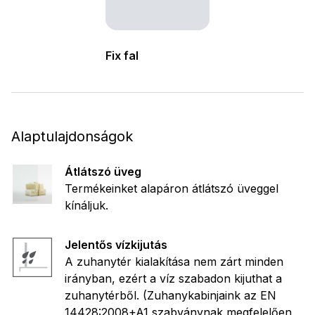
Fix fal
Alaptulajdonságok
Átlátszó üveg
Termékeinket alapáron átlátszó üveggel
kínáljuk.
Jelentős vízkijutás
A zuhanytér kialakítása nem zárt minden
irányban, ezért a víz szabadon kijuthat a
zuhanytérből. (Zuhanykabinjaink az EN
14428:2008+A1
szabványnak megfelelően