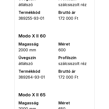
átlátszó
szálcsiszolt réz
Termékkód
Bruttó ár
389255-93-01
172 000 Ft
Modo X II 60
Magasság
Méret
2000 mm
600
Üvegszín
Profilszín
átlátszó
szálcsiszolt réz
Termékkód
Bruttó ár
389264-93-01
172 000 Ft
Modo X II 65
Magasság
Méret
2000 mm
650