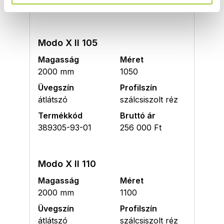
389304-93-01
242 000 Ft
Modo X II 105
Magasság
Méret
2000 mm
1050
Üvegszín
Profilszín
átlátszó
szálcsiszolt réz
Termékkód
Bruttó ár
389305-93-01
256 000 Ft
Modo X II 110
Magasság
Méret
2000 mm
1100
Üvegszín
Profilszín
átlátszó
szálcsiszolt réz