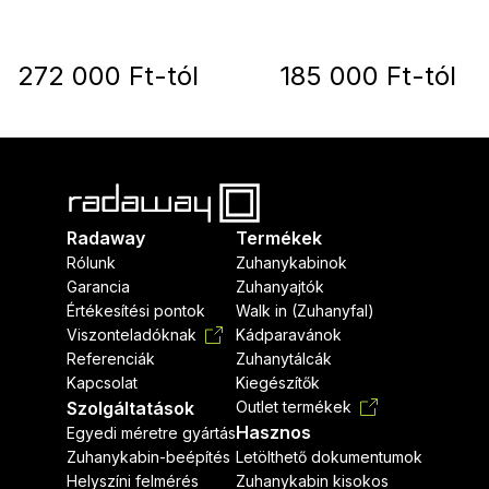
272 000 Ft-tól
185 000 Ft-tól
Radaway
Termékek
Rólunk
Zuhanykabinok
Garancia
Zuhanyajtók
Értékesítési pontok
Walk in (Zuhanyfal)
Viszonteladóknak
Kádparavánok
Referenciák
Zuhanytálcák
Kapcsolat
Kiegészítők
Szolgáltatások
Outlet termékek
Hasznos
Egyedi méretre gyártás
Zuhanykabin-beépítés
Letölthető dokumentumok
Helyszíni felmérés
Zuhanykabin kisokos