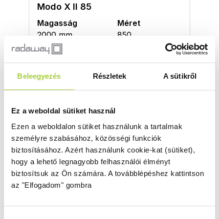
Modo X II 85
Magasság
Méret
2000 mm
850
Üvegszín
Profilszín
átlátszó
szálcsiszolt réz
Beleegyezés
Részletek
A sütikről
Termékkód
Bruttó ár
389285-93-01
213 000 Ft
Ez a weboldal sütiket használ
Modo X II 90
Ezen a weboldalon sütiket használunk a tartalmak
személyre szabásához, közösségi funkciók
Magasság
Méret
biztosításához.
Azért használunk cookie-kat (sütiket),
2000 mm
900
hogy a lehető legnagyobb felhasználói élményt
Üvegszín
Profilszín
biztosítsuk az Ön számára.
A továbblépéshez kattintson
átlátszó
szálcsiszolt réz
az "Elfogadom" gombra
Termékkód
Bruttó ár
389294-93-01
213 000 Ft
Hozzájárulás