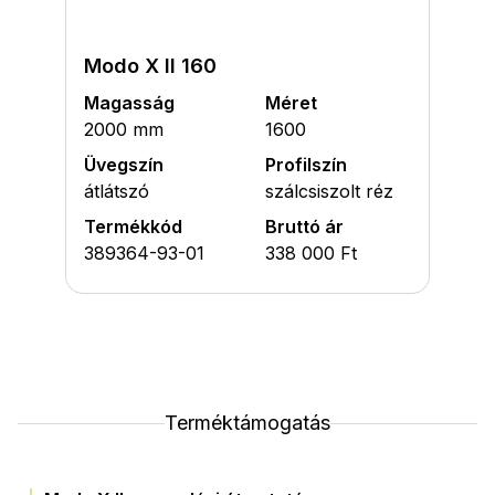
Modo X II 160
Magasság
Méret
2000 mm
1600
Üvegszín
Profilszín
átlátszó
szálcsiszolt réz
Termékkód
Bruttó ár
389364-93-01
338 000 Ft
Terméktámogatás