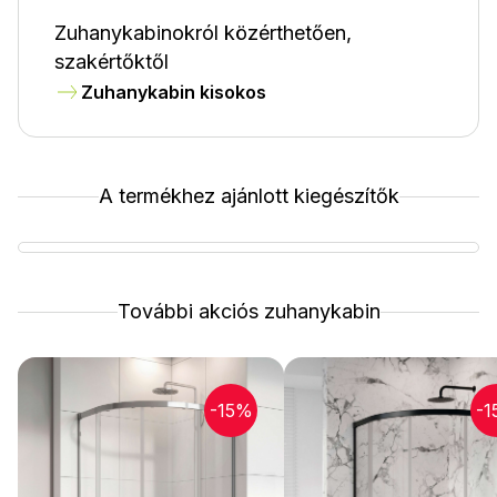
Zuhanykabinokról közérthetően,
szakértőktől
Zuhanykabin kisokos
A termékhez ajánlott kiegészítők
További akciós zuhanykabin
-15%
-1