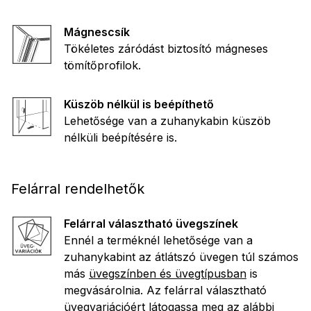
Mágnescsík
Tökéletes záródást biztosító mágneses
tömítőprofilok.
Küszöb nélkül is beépíthető
Lehetősége van a zuhanykabin küszöb
nélküli beépítésére is.
Felárral rendelhetők
Felárral választható üvegszínek
Ennél a terméknél lehetősége van a
zuhanykabint az átlátszó üvegen túl számos
más
üvegszínben és üvegtípusban
is
megvásárolnia. Az felárral választható
üvegvariációért
látogassa meg az alábbi