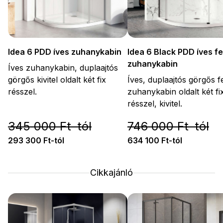
Idea 6 PDD íves zuhanykabin
Idea 6 Black PDD íves f
zuhanykabin
Íves zuhanykabin, duplaajtós
görgős kivitel oldalt két fix
Íves, duplaajtós görgős f
résszel.
zuhanykabin oldalt két fi
résszel, kivitel.
345 000 Ft-tól
746 000 Ft-tól
293 300 Ft-tól
634 100 Ft-tól
Cikkajánló