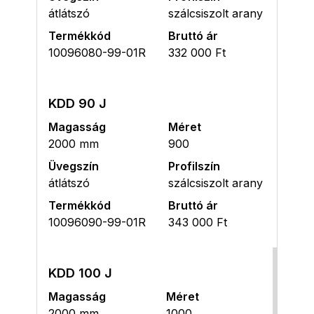
átlátszó
szálcsiszolt arany
Termékkód
Bruttó ár
10096080-99-01R
332 000 Ft
KDD 90 J
Magasság
Méret
2000 mm
900
Üvegszín
Profilszín
átlátszó
szálcsiszolt arany
Termékkód
Bruttó ár
10096090-99-01R
343 000 Ft
KDD 100 J
Magasság
Méret
2000 mm
1000