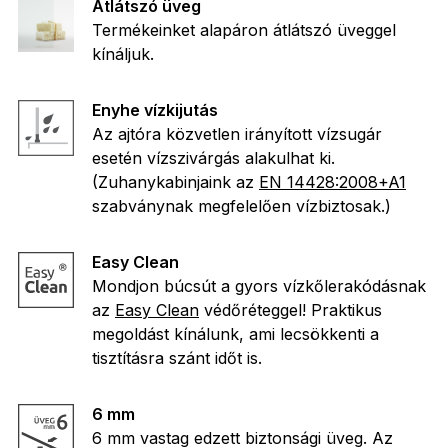
Átlátszó üveg
Termékeinket alapáron átlátszó üveggel
kínáljuk.
Enyhe vízkijutás
Az ajtóra közvetlen irányított vízsugár
esetén vízszivárgás alakulhat ki.
(Zuhanykabinjaink az
EN 14428:2008+A1
szabványnak megfelelően vízbiztosak.)
Easy Clean
Mondjon búcsút a gyors vízkőlerakódásnak
az
Easy Clean
védőréteggel! Praktikus
megoldást kínálunk, ami lecsökkenti a
tisztításra szánt időt is.
6 mm
6 mm vastag edzett biztonsági üveg. Az