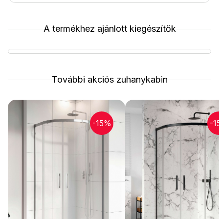
A termékhez ajánlott kiegészítők
További akciós zuhanykabin
-15%
-1