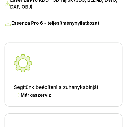
Essenza Pro KDD - 3D fájlok (3DS, BLEND, DWG,
DXF, OBJ)
Essenza Pro 6 - teljesítménynyilatkozat
Segítünk beépíteni a zuhanykabinját!
Márkaszerviz