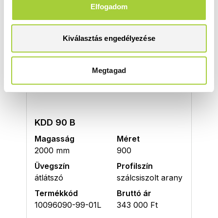
KDD 80 B
Elfogadom
Magasság
Méret
2000 mm
800
Kiválasztás engedélyezése
Üvegszín
Profilszín
átlátszó
szálcsiszolt arany
Megtagad
Termékkód
Bruttó ár
10096080-99-01L
332 000 Ft
KDD 90 B
Magasság
Méret
2000 mm
900
Üvegszín
Profilszín
átlátszó
szálcsiszolt arany
Termékkód
Bruttó ár
10096090-99-01L
343 000 Ft