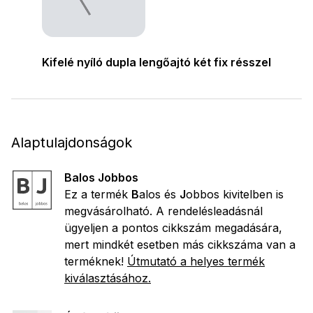
Kifelé nyíló dupla lengőajtó két fix résszel
Alaptulajdonságok
Balos Jobbos
Ez a termék
B
alos és
J
obbos kivitelben is
megvásárolható. A rendelésleadásnál
ügyeljen a pontos cikkszám megadására,
mert mindkét esetben más cikkszáma van a
terméknek!
Útmutató a helyes termék
kiválasztásához.