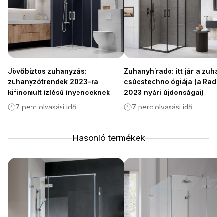
Jövőbiztos zuhanyzás:
Zuhanyhíradó: itt jár a zu
zuhanyzótrendek 2023-ra
csúcstechnológiája (a Ra
kifinomult ízlésű ínyenceknek
2023 nyári újdonságai)
7 perc olvasási idő
7 perc olvasási idő
Hasonló termékek