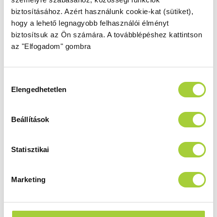
méretben! Kérje
egyedi méretre gyártás
biztosításához.
Azért használunk cookie-kat (sütiket),
szolgáltatásunkat.
hogy a lehető legnagyobb felhasználói élményt
biztosítsuk az Ön számára.
A továbblépéshez kattintson
az "Elfogadom" gombra
Termékvariációk, árak
Hozzájárulás
Elengedhetetlen
kiválasztása
Az alábbi listában a termék elemeit vagy elérhető
variációit nézheti meg. Egyes kész termék
összeállítások több elemből is állhatnak, ami azt
Beállítások
jelenti, hogy a rendelésnél több termékkód
megadására is szükség lehet. Ha a termék
Statisztikai
kiválasztásában segítségre van szüksége,
kérjen
segítséget szakértőnktől
.
Marketing
Zuhanykabin balos ajtók