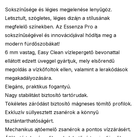
Sokszínűsége és légies megjelenése lenyűgöz.
Letisztult, szögletes, légies dizájn a stílusának
megfelelő színekben. Az Essenza Pro a
sokszínűségével és innovációjával hódítja meg a
modern fürdőszobákat!
6 mm vastag, Easy Clean vízlepergető bevonattal
ellátott edzett üveggel gyártjuk, mely elsőrendű
megoldás a vízkőfoltok ellen, valamint a lerakódások
megakadályozására.
Elegáns, praktikus fogantyú.
Nagy stabilitást biztosító tartórudak.
Tökéletes záródást biztosító mágneses tömítő profilok.
Exkluzív süllyesztett zsanérok a könnyű
tisztántarthatóságért.
Mechanikus ajtóemelő zsanérok a pontos vízzárásért.