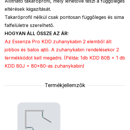
Állítható takaróprofil, mely lehetővé teszi a függőleges
eltérések kiigazítását.
Takaróprofil nélkül csak pontosan függőleges és sima
falfelületre szerelhető.
HOGYAN ÁLL ÖSSZE AZ ÁR:
Az Essenza Pro KDD zuhanykabin 2 elemből áll:
jobbos és balos ajtó. A zuhanykabin rendelésekor 2
termékkódot kell megadni. (Példa: 1db KDD 80B + 1 db
KDD 80J = 80x80-as zuhanykabin)
Termékjellemzők