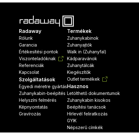
Radaway
Termékek
Rólunk
Zuhanykabinok
Garancia
Zuhanyajtók
Értékesítési pontok
Walk in (Zuhanyfal)
Viszonteladóknak
Kádparavánok
Referenciák
Zuhanytálcák
Kapcsolat
Kiegészítők
Szolgáltatások
Outlet termékek
Hasznos
Egyedi méretre gyártás
Zuhanykabin-beépítés
Letölthető dokumentumok
Helyszíni felmérés
Zuhanykabin kisokos
Képnyomtatás
Beépítési tanácsok
Gravírozás
Hírlevél feliratkozás
GYIK
Népszerű címkék