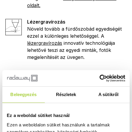
oldalt.
Lézergravírozás
Növeld tovább a fürdőszobád egyediségét
ezzel a különleges lehetőséggel. A
lézergravírozás
innovatív technológiája
lehetővé teszi az egyedi minták, fotók
megjelenítését az üvegen.
Print
Ezzel a szimbólummal jelölt termékek esetén
rendelhető
Print
nyomat a zuhanykabinra.
Beleegyezés
Részletek
A sütikről
Egyedi méret
Nem találta meg a megfelelő méretű
Ez a weboldal sütiket használ
zuhanykabint, zuhanyfalat vagy
Ezen a weboldalon sütiket használunk a tartalmak
kádparavánt? Elkészítjük Önnek a kívánt
személyre szabásához, közösségi funkciók