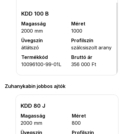
KDD 100 B
Magasság
Méret
2000 mm
1000
Üvegszín
Profilszín
átlátszó
szálcsiszolt arany
Termékkód
Bruttó ár
10096100-99-01L
356 000 Ft
Zuhanykabin jobbos ajtók
KDD 80 J
Magasság
Méret
2000 mm
800
Üvegszín
Profilszín