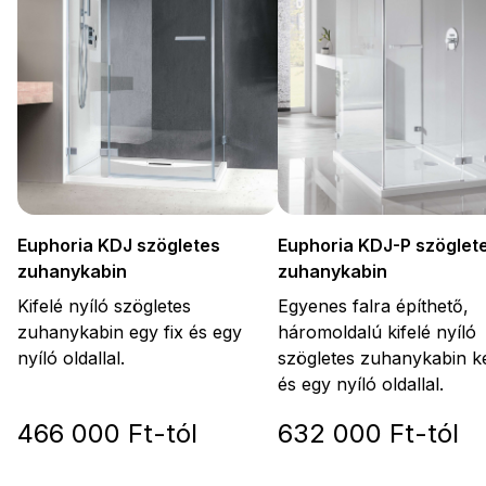
Euphoria KDJ-P szöglet
Euphoria KDJ szögletes
zuhanykabin
zuhanykabin
Egyenes falra építhető,
Kifelé nyíló szögletes
háromoldalú kifelé nyíló
zuhanykabin egy fix és egy
szögletes zuhanykabin ké
nyíló oldallal.
és egy nyíló oldallal.
466 000 Ft-tól
632 000 Ft-tól