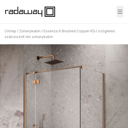
Fő
Címlap
/
Zuhanykabin
/
Essenza 6 Brushed Copper KDJ szögletes
szálcsiszolt réz zuhanykabin