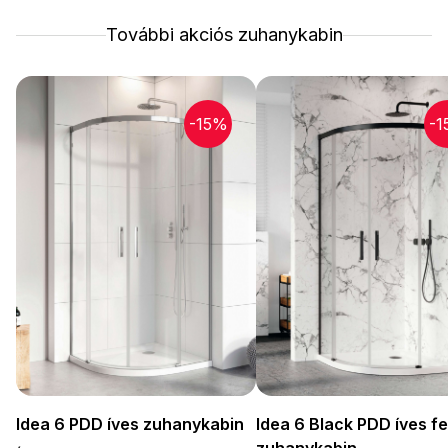
További akciós zuhanykabin
-15%
-1
Idea 6 PDD íves zuhanykabin
Idea 6 Black PDD íves f