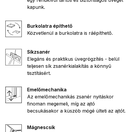
egy rendkívül tartós és biztonságos üveget
kapunk.
Burkolatra építhető
Közvetlenül a burkolatra is ráépíthető.
Síkzsanér
Elegáns és praktikus üvegrögzítés - belül
teljesen sík zsanérkialakítás a könnyű
tisztításért.
Emelőmechanika
Az emelőmechanikás zsanér nyitáskor
finoman megemeli, míg az ajtó
becsukásakor a küszöb mögé ülteti az ajtót.
Mágnescsík