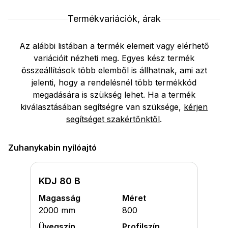
Termékvariációk, árak
Az alábbi listában a termék elemeit vagy elérhető
variációit nézheti meg. Egyes kész termék
összeállítások több elemből is állhatnak, ami azt
jelenti, hogy a rendelésnél több termékkód
megadására is szükség lehet. Ha a termék
kiválasztásában segítségre van szüksége,
kérjen
segítséget szakértőnktől
.
Zuhanykabin nyílóajtó
KDJ 80 B
Magasság
Méret
2000 mm
800
Üvegszín
Profilszín