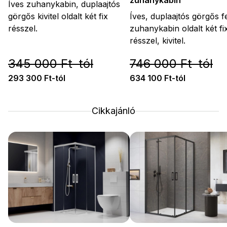
zuhanykabin
Íves zuhanykabin, duplaajtós
görgős kivitel oldalt két fix
Íves, duplaajtós görgős f
résszel.
zuhanykabin oldalt két fi
résszel, kivitel.
345 000 Ft-tól
746 000 Ft-tól
293 300 Ft-tól
634 100 Ft-tól
Cikkajánló