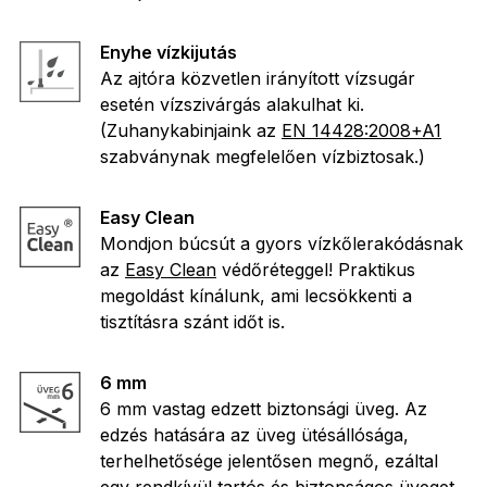
Enyhe vízkijutás
Az ajtóra közvetlen irányított vízsugár
esetén vízszivárgás alakulhat ki.
(Zuhanykabinjaink az
EN 14428:2008+A1
szabványnak megfelelően vízbiztosak.)
Easy Clean
Mondjon búcsút a gyors vízkőlerakódásnak
az
Easy Clean
védőréteggel! Praktikus
megoldást kínálunk, ami lecsökkenti a
tisztításra szánt időt is.
6 mm
6 mm vastag edzett biztonsági üveg. Az
edzés hatására az üveg ütésállósága,
terhelhetősége jelentősen megnő, ezáltal