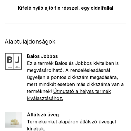
Kifelé nyíló ajtó fix résszel, egy oldalfallal
Alaptulajdonságok
Balos Jobbos
Ez a termék
B
alos és
J
obbos kivitelben is
megvásárolható. A rendelésleadásnál
ügyeljen a pontos cikkszám megadására,
mert mindkét esetben más cikkszáma van a
terméknek!
Útmutató a helyes termék
kiválasztásához.
Átlátszó üveg
Termékeinket alapáron átlátszó üveggel
kínáljuk.