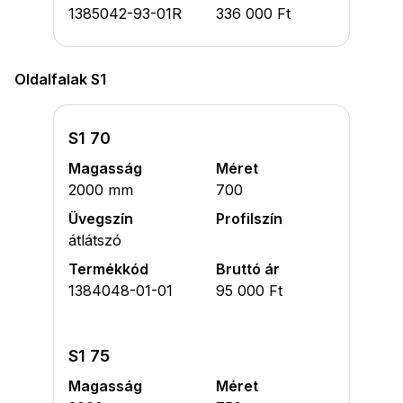
1385042-93-01R
336 000 Ft
Oldalfalak S1
S1 70
Magasság
Méret
2000 mm
700
Üvegszín
Profilszín
átlátszó
Termékkód
Bruttó ár
1384048-01-01
95 000 Ft
S1 75
Magasság
Méret