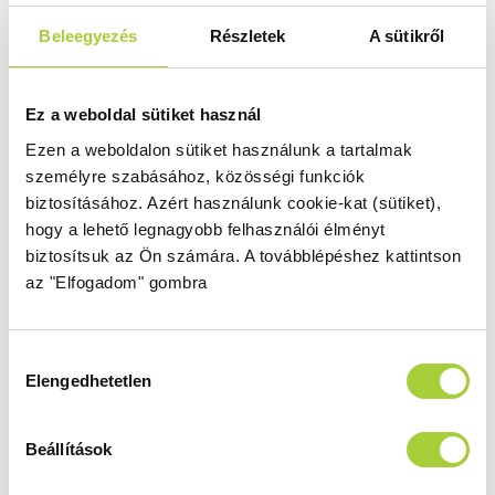
2000 mm
900
Üvegszín
Profilszín
Beleegyezés
Részletek
A sütikről
átlátszó
szálcsiszolt réz
Termékkód
Bruttó ár
Ez a weboldal sütiket használ
1385044-93-01L
312 000 Ft
Ezen a weboldalon sütiket használunk a tartalmak
személyre szabásához, közösségi funkciók
biztosításához.
Azért használunk cookie-kat (sütiket),
KDJ 90 J
hogy a lehető legnagyobb felhasználói élményt
Magasság
Méret
biztosítsuk az Ön számára.
A továbblépéshez kattintson
2000 mm
900
az "Elfogadom" gombra
Üvegszín
Profilszín
átlátszó
szálcsiszolt réz
Hozzájárulás
Termékkód
Bruttó ár
Elengedhetetlen
kiválasztása
1385044-93-01R
312 000 Ft
Beállítások
KDJ 100 B