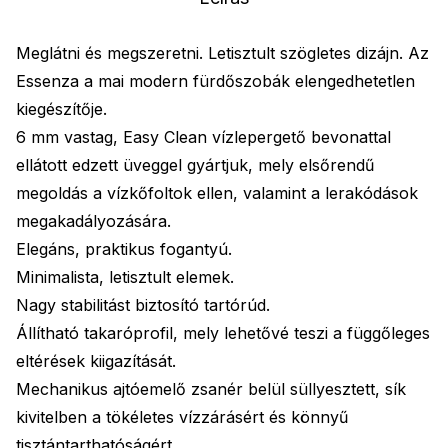
Meglátni és megszeretni. Letisztult szögletes dizájn. Az
Essenza a mai modern fürdőszobák elengedhetetlen
kiegészítője.
6 mm vastag, Easy Clean vízlepergető bevonattal
ellátott edzett üveggel gyártjuk, mely elsőrendű
megoldás a vízkőfoltok ellen, valamint a lerakódások
megakadályozására.
Elegáns, praktikus fogantyú.
Minimalista, letisztult elemek.
Nagy stabilitást biztosító tartórúd.
Állítható takaróprofil, mely lehetővé teszi a függőleges
eltérések kiigazítását.
Mechanikus ajtóemelő zsanér belül süllyesztett, sík
kivitelben a tökéletes vízzárásért és könnyű
tisztántarthatóságért.