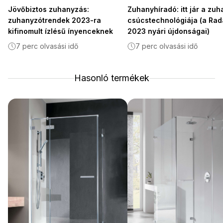
Jövőbiztos zuhanyzás:
Zuhanyhíradó: itt jár a zu
zuhanyzótrendek 2023-ra
csúcstechnológiája (a Ra
kifinomult ízlésű ínyenceknek
2023 nyári újdonságai)
7 perc olvasási idő
7 perc olvasási idő
Hasonló termékek