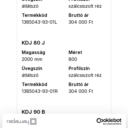
átlátszó
szálcsiszolt réz
Termékkód
Bruttó ár
1385043-93-01L
304 000 Ft
KDJ 80 J
Magasság
Méret
2000 mm
800
Üvegszín
Profilszín
átlátszó
szálcsiszolt réz
Termékkód
Bruttó ár
1385043-93-01R
304 000 Ft
KDJ 90 B
Magasság
Méret