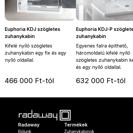
Euphoria KDJ-P szöglet
Euphoria KDJ szögletes
zuhanykabin
zuhanykabin
Egyenes falra építhető,
Kifelé nyíló szögletes
háromoldalú kifelé nyíló
zuhanykabin egy fix és egy
szögletes zuhanykabin ké
nyíló oldallal.
és egy nyíló oldallal.
466 000 Ft-tól
632 000 Ft-tól
Radaway
Termékek
Rólunk
Zuhanykabinok