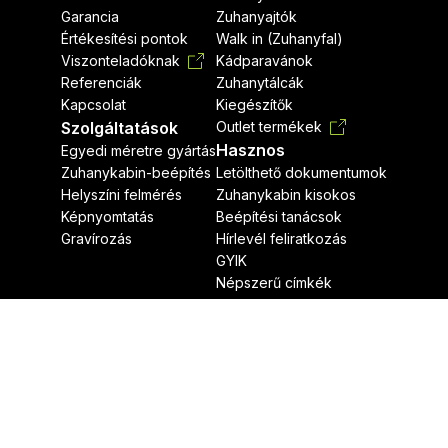
Garancia
Zuhanyajtók
Értékesítési pontok
Walk in (Zuhanyfal)
Viszonteladóknak
Kádparavánok
Referenciák
Zuhanytálcák
Kapcsolat
Kiegészítők
Szolgáltatások
Outlet termékek
Hasznos
Egyedi méretre gyártás
Zuhanykabin-beépítés
Letölthető dokumentumok
Helyszíni felmérés
Zuhanykabin kisokos
Képnyomtatás
Beépítési tanácsok
Gravírozás
Hírlevél feliratkozás
GYIK
Népszerű címkék
Jogi nyilatkozat
Adatvédelmi nyilatkozat
Radaway © Minden jog fenntartva.