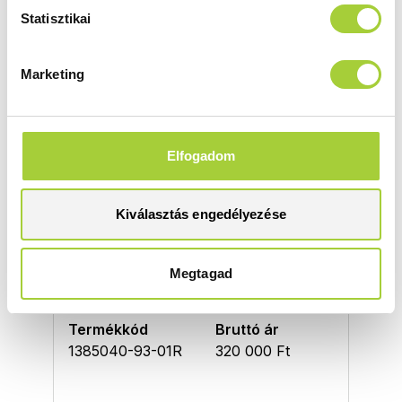
Magasság
Méret
Statisztikai
2000 mm
1000
Üvegszín
Profilszín
Marketing
átlátszó
szálcsiszolt réz
Termékkód
Bruttó ár
1385040-93-01L
320 000 Ft
Elfogadom
KDJ 100 J
Kiválasztás engedélyezése
Magasság
Méret
2000 mm
1000
Megtagad
Üvegszín
Profilszín
átlátszó
szálcsiszolt réz
Termékkód
Bruttó ár
1385040-93-01R
320 000 Ft