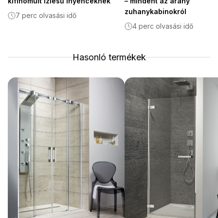
kifinomult ízlésű ínyenceknek
– mindent az arany
zuhanykabinokról
7 perc olvasási idő
4 perc olvasási idő
Hasonló termékek