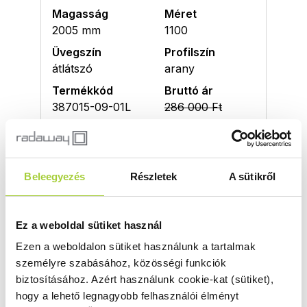
Magasság
Méret
2005 mm
1100
Üvegszín
Profilszín
átlátszó
arany
Termékkód
Bruttó ár
387015-09-01L
286 000 Ft
Bruttó akciós ár
243 100 Ft
Beleegyezés
Részletek
A sütikről
DWJ 110 J
Magasság
Méret
Ez a weboldal sütiket használ
2005 mm
1100
Ezen a weboldalon sütiket használunk a tartalmak
Üvegszín
Profilszín
személyre szabásához, közösségi funkciók
átlátszó
arany
biztosításához.
Azért használunk cookie-kat (sütiket),
Termékkód
Bruttó ár
hogy a lehető legnagyobb felhasználói élményt