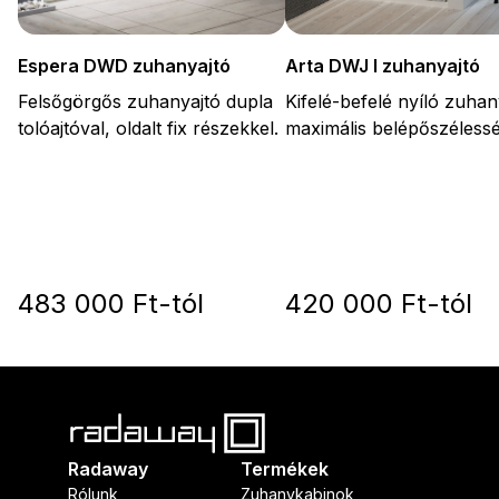
Arta DWJ I zuhanyajtó
Espera DWD zuhanyajtó
Kifelé-befelé nyíló zuhan
Felsőgörgős zuhanyajtó dupla
maximális belépőszélessé
tolóajtóval, oldalt fix részekkel.
483 000 Ft-tól
420 000 Ft-tól
Radaway
Termékek
Rólunk
Zuhanykabinok