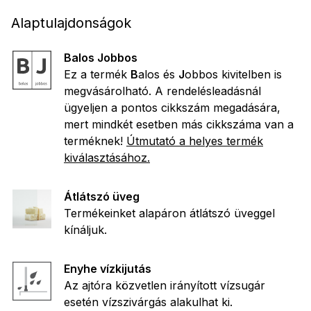
Alaptulajdonságok
Balos Jobbos
Ez a termék
B
alos és
J
obbos kivitelben is
megvásárolható. A rendelésleadásnál
ügyeljen a pontos cikkszám megadására,
mert mindkét esetben más cikkszáma van a
terméknek!
Útmutató a helyes termék
kiválasztásához.
Átlátszó üveg
Termékeinket alapáron átlátszó üveggel
kínáljuk.
Enyhe vízkijutás
Az ajtóra közvetlen irányított vízsugár
esetén vízszivárgás alakulhat ki.