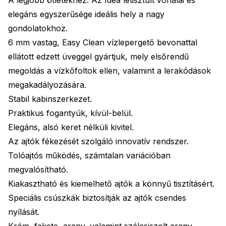
elegáns egyszerűsége ideális hely a nagy
gondolatokhoz.
6 mm vastag, Easy Clean vízlepergető bevonattal
ellátott edzett üveggel gyártjuk, mely elsőrendű
megoldás a vízkőfoltok ellen, valamint a lerakódások
megakadályozására.
Stabil kabinszerkezet.
Praktikus fogantyúk, kívül-belül.
Elegáns, alsó keret nélküli kivitel.
Az ajtók fékezését szolgáló innovatív rendszer.
Tolóajtós működés, számtalan variációban
megvalósítható.
Kiakasztható és kiemelhető ajtók a könnyű tisztításért.
Speciális csúszkák biztosítják az ajtók csendes
nyílását.
Króm, fekete, arany, valamint szálcsiszolt arany,