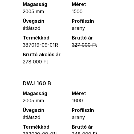
Magasság
Méret
2005 mm
1500
Üvegszín
Profilszín
átlátszó
arany
Termékkód
Bruttó ár
387019-09-01R
327 000 Ft
Bruttó akciós ár
278 000 Ft
DWJ 160 B
Magasság
Méret
2005 mm
1600
Üvegszín
Profilszín
átlátszó
arany
Termékkód
Bruttó ár
387020-09-01L
348 000 Ft