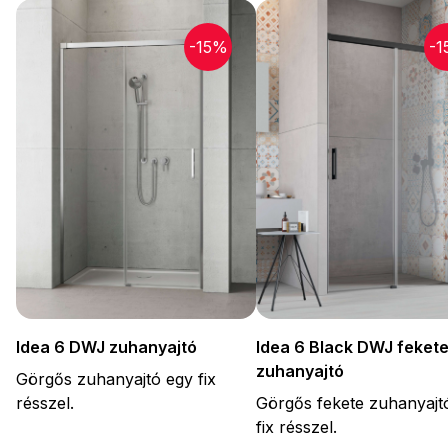
-15%
-1
Idea 6 DWJ zuhanyajtó
Idea 6 Black DWJ feket
zuhanyajtó
Görgős zuhanyajtó egy fix
résszel.
Görgős fekete zuhanyajt
fix résszel.