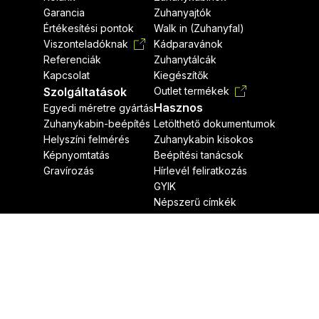
Garancia
Zuhanyajtók
Értékesítési pontok
Walk in (Zuhanyfal)
Viszonteladóknak
Kádparavánok
Referenciák
Zuhanytálcák
Kapcsolat
Kiegészítők
Szolgáltatások
Outlet termékek
Hasznos
Egyedi méretre gyártás
Zuhanykabin-beépítés
Letölthető dokumentumok
Helyszíni felmérés
Zuhanykabin kisokos
Képnyomtatás
Beépítési tanácsok
Gravírozás
Hírlevél feliratkozás
GYIK
Népszerű címkék
Jogi nyilatkozat
Adatvédelmi nyilatkozat
Radaway © Minden jog fenntartva.