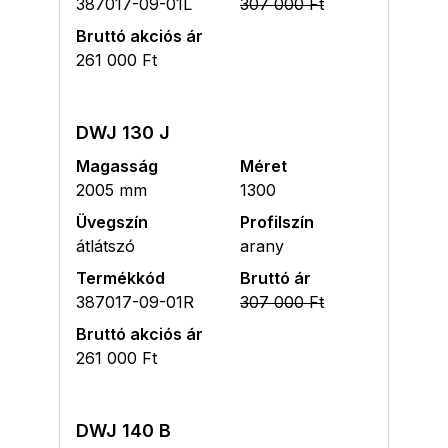
387017-09-01L
307 000 Ft
Bruttó akciós ár
261 000 Ft
DWJ 130 J
Magasság
Méret
2005 mm
1300
Üvegszín
Profilszín
átlátszó
arany
Termékkód
Bruttó ár
387017-09-01R
307 000 Ft
Bruttó akciós ár
261 000 Ft
DWJ 140 B