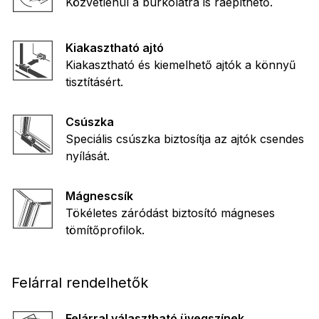
Közvetlenül a burkolatra is ráépíthető.
Kiakasztható ajtó
Kiakasztható és kiemelhető ajtók a könnyű
tisztításért.
Csúszka
Speciális csúszka biztosítja az ajtók csendes
nyílását.
Mágnescsík
Tökéletes záródást biztosító mágneses
tömítőprofilok.
Felárral rendelhetők
Felárral választható üvegszínek