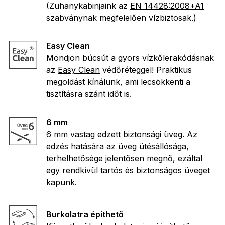
(Zuhanykabinjaink az
EN 14428:2008+A1
szabványnak megfelelően vízbiztosak.)
Easy Clean
Mondjon búcsút a gyors vízkőlerakódásnak
az
Easy Clean
védőréteggel! Praktikus
megoldást kínálunk, ami lecsökkenti a
tisztításra szánt időt is.
6 mm
6 mm vastag edzett biztonsági üveg. Az
edzés hatására az üveg ütésállósága,
terhelhetősége jelentősen megnő, ezáltal
egy rendkívül tartós és biztonságos üveget
kapunk.
Burkolatra építhető