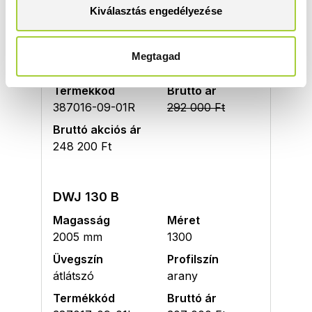
Kiválasztás engedélyezése
Magasság
Méret
2005 mm
1200
Üvegszín
Profilszín
Megtagad
átlátszó
arany
Termékkód
Bruttó ár
387016-09-01R
292 000 Ft
Bruttó akciós ár
248 200 Ft
DWJ 130 B
Magasság
Méret
2005 mm
1300
Üvegszín
Profilszín
átlátszó
arany
Termékkód
Bruttó ár