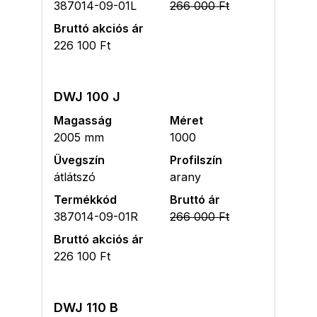
387014-09-01L
266 000 Ft
Bruttó akciós ár
226 100 Ft
DWJ 100 J
Magasság
Méret
2005 mm
1000
Üvegszín
Profilszín
átlátszó
arany
Termékkód
Bruttó ár
387014-09-01R
266 000 Ft
Bruttó akciós ár
226 100 Ft
DWJ 110 B