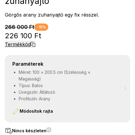
zuhanyajtó
Görgős arany zuhanyajtó egy fix résszel.
266 000 Ft
-15%
226 100 Ft
Termékkód
Paraméterek
Méret: 100 × 200.5 cm (Szélesség ×
Magasság)
Típus: Balos
Üvegszín: Átlátszó
Profilszín: Arany
Módosítok rajta
Nincs készleten