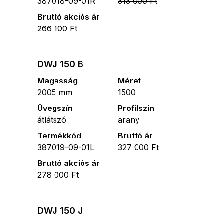
387018-09-01R
313 000 Ft
Bruttó akciós ár
266 100 Ft
DWJ 150 B
Magasság
Méret
2005 mm
1500
Üvegszín
Profilszín
átlátszó
arany
Termékkód
Bruttó ár
387019-09-01L
327 000 Ft
Bruttó akciós ár
278 000 Ft
DWJ 150 J