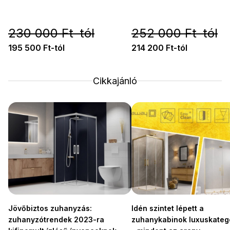
230 000 Ft-tól
252 000 Ft-tól
195 500 Ft-tól
214 200 Ft-tól
Cikkajánló
Jövőbiztos zuhanyzás:
Idén szintet lépett a
zuhanyzótrendek 2023-ra
zuhanykabinok luxuskateg