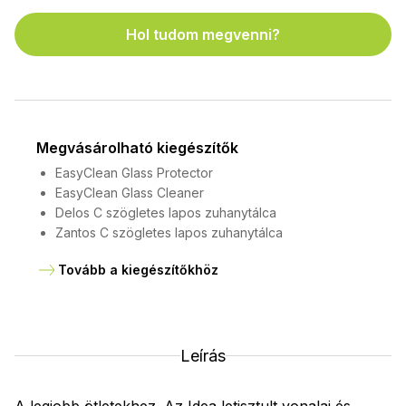
Hol tudom megvenni?
Megvásárolható kiegészítők
EasyClean Glass Protector
EasyClean Glass Cleaner
Delos C szögletes lapos zuhanytálca
Zantos C szögletes lapos zuhanytálca
Tovább a kiegészítőkhöz
Leírás
A legjobb ötletekhez. Az Idea letisztult vonalai és