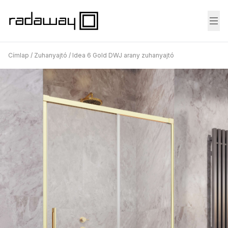
Fő
Címlap
/
Zuhanyajtó
/
Idea 6 Gold DWJ arany zuhanyajtó