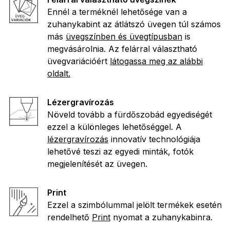
Ennél a terméknél lehetősége van a
zuhanykabint az átlátszó üvegen túl számos
más
üvegszínben és üvegtípusban
is
megvásárolnia. Az felárral választható
üvegvariációért
látogassa meg az alábbi
oldalt.
Lézergravírozás
Növeld tovább a fürdőszobád egyediségét
ezzel a különleges lehetőséggel. A
lézergravírozás
innovatív technológiája
lehetővé teszi az egyedi minták, fotók
megjelenítését az üvegen.
Print
Ezzel a szimbólummal jelölt termékek esetén
rendelhető
Print
nyomat a zuhanykabinra.