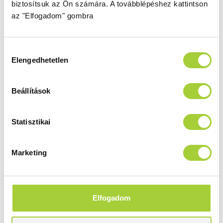
387015-09-01R
286 000 Ft
biztosítsuk az Ön számára.
A továbblépéshez kattintson
az "Elfogadom" gombra
Bruttó akciós ár
243 100 Ft
Hozzájárulás
Elengedhetetlen
kiválasztása
DWJ 120 B
Magasság
Méret
Beállítások
2005 mm
1200
Üvegszín
Profilszín
Statisztikai
átlátszó
arany
Termékkód
Bruttó ár
387016-09-01L
292 000 Ft
Marketing
Bruttó akciós ár
248 200 Ft
Elfogadom
DWJ 120 J