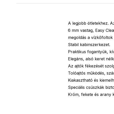
A legjobb ötletekhez. Az
6 mm vastag, Easy Clean
megoldás a vízkőfoltok
Stabil kabinszerkezet.
Praktikus fogantyúk, kív
Elegáns, alsó keret nélkül
Az ajtók fékezését szol
Tolóajtós működés, szá
Kiakasztható és kiemelhe
Speciális csúszkák bizto
Króm, fekete és arany k