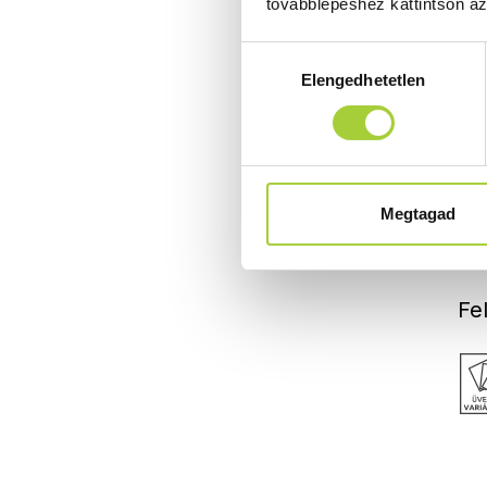
továbblépéshez kattintson a
Hozzájárulás
Elengedhetetlen
kiválasztása
Megtagad
Fe