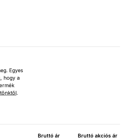
meg. Egyes
i, hogy a
termék
tőnktől
.
Bruttó ár
Bruttó akciós ár