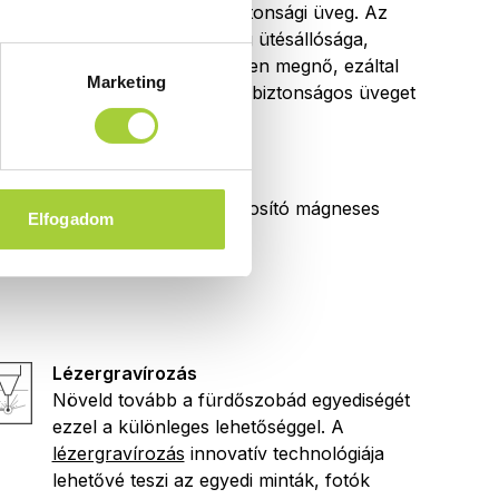
6 mm vastag edzett biztonsági üveg. Az
edzés hatására az üveg ütésállósága,
terhelhetősége jelentősen megnő, ezáltal
Marketing
egy rendkívül tartós és biztonságos üveget
kapunk.
Mágnescsík
Tökéletes záródást biztosító mágneses
Elfogadom
tömítőprofilok.
Lézergravírozás
Növeld tovább a fürdőszobád egyediségét
ezzel a különleges lehetőséggel. A
lézergravírozás
innovatív technológiája
lehetővé teszi az egyedi minták, fotók