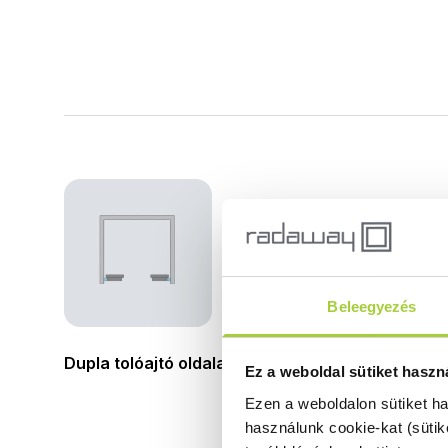
Al
Beleegyezés
Dupla tolóajtó oldalanként fix résszel
Ez a weboldal sütiket haszn
Ezen a weboldalon sütiket h
használunk cookie-kat (sütik