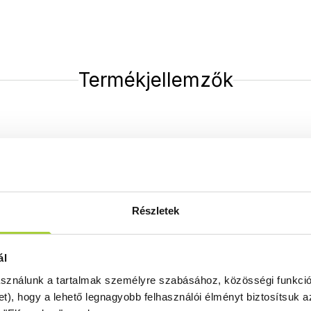
Termékjellemzők
aptulajdonságok
Átlátszó üveg
Termékeinket alapáron átlátszó üveggel
Részletek
kínáljuk.
ál
asználunk a tartalmak személyre szabásához, közösségi funkció
et), hogy a lehető legnagyobb felhasználói élményt biztosítsuk
Easy Clean