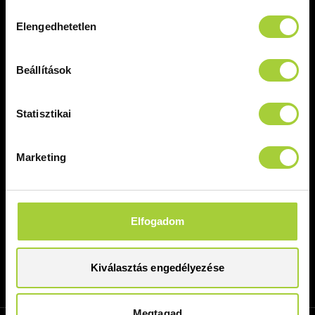
Hozzájárulás
Elengedhetetlen
kiválasztása
Radaway
Termékek
Rólunk
Zuhanykabinok
Beállítások
Garancia
Zuhanyajtók
Értékesítési pontok
Walk in (Zuhanyfal)
Statisztikai
Viszonteladóknak
Kádparavánok
Referenciák
Zuhanytálcák
Kapcsolat
Kiegészítők
Marketing
Szolgáltatások
Outlet termékek
Hasznos
Egyedi méretre gyártás
Zuhanykabin-beépítés
Letölthető dokumentumok
Helyszíni felmérés
Zuhanykabin kisokos
Elfogadom
Képnyomtatás
Beépítési tanácsok
Gravírozás
Hírlevél feliratkozás
GYIK
Kiválasztás engedélyezése
Népszerű címkék
Megtagad