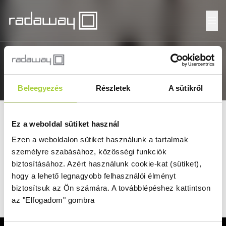
Fő
Címlap
/
Köszönjük - Garancia érvényesítése kapcsolatfelvétel
Köszönjük - Garancia érvényesítése
kapcsolatfelvétel
Beleegyezés
Részletek
A sütikről
Ez a weboldal sütiket használ
Köszönjük üzenetét!
Ezen a weboldalon sütiket használunk a tartalmak
Munkatársaink 2 munkanapon belül felveszik Önnel
személyre szabásához, közösségi funkciók
a kapcsolatot.
biztosításához.
Azért használunk cookie-kat (sütiket),
Üdvözlettel:
hogy a lehető legnagyobb felhasználói élményt
biztosítsuk az Ön számára.
A továbblépéshez kattintson
a Radaway csapata
az "Elfogadom" gombra