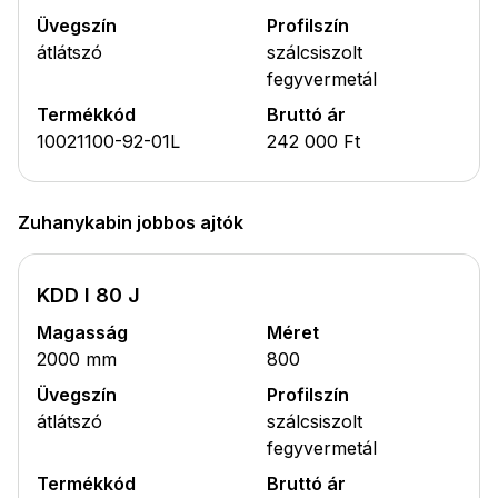
Üvegszín
Profilszín
átlátszó
szálcsiszolt
fegyvermetál
Termékkód
Bruttó ár
10021100-92-01L
242 000 Ft
Zuhanykabin jobbos ajtók
KDD I 80 J
Magasság
Méret
2000 mm
800
Üvegszín
Profilszín
átlátszó
szálcsiszolt
fegyvermetál
Termékkód
Bruttó ár