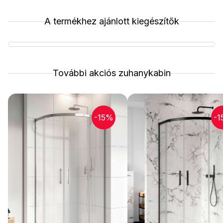
A termékhez ajánlott kiegészítők
További akciós zuhanykabin
-15%
-1