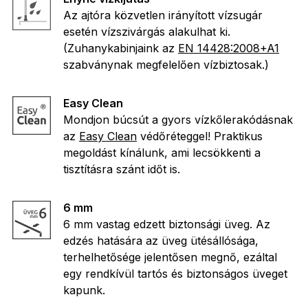
Az ajtóra közvetlen irányított vízsugár
esetén vízszivárgás alakulhat ki.
(Zuhanykabinjaink az
EN 14428:2008+A1
szabványnak megfelelően vízbiztosak.)
Easy Clean
Mondjon búcsút a gyors vízkőlerakódásnak
az
Easy Clean
védőréteggel! Praktikus
megoldást kínálunk, ami lecsökkenti a
tisztításra szánt időt is.
6 mm
6 mm vastag edzett biztonsági üveg. Az
edzés hatására az üveg ütésállósága,
terhelhetősége jelentősen megnő, ezáltal
egy rendkívül tartós és biztonságos üveget
kapunk.