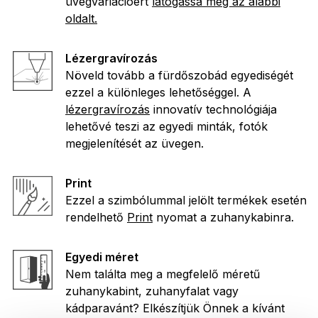
üvegvariációért
látogassa meg az alábbi
oldalt.
Lézergravírozás
Növeld tovább a fürdőszobád egyediségét
ezzel a különleges lehetőséggel. A
lézergravírozás
innovatív technológiája
lehetővé teszi az egyedi minták, fotók
megjelenítését az üvegen.
Print
Ezzel a szimbólummal jelölt termékek esetén
rendelhető
Print
nyomat a zuhanykabinra.
Egyedi méret
Nem találta meg a megfelelő méretű
zuhanykabint, zuhanyfalat vagy
kádparavánt? Elkészítjük Önnek a kívánt