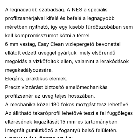
A legnagyobb szabadság. A NES a speciális
profilzsanérjaival kifelé és befelé a legnagyobb
méretben nyitható, így egy kisebb fürdőszobában sem
kell kompromisszumot kötni a térrel.
6 mm vastag, Easy Clean vízlepergető bevonattal
ellátott edzett üveggel gyártjuk, mely elsőrendű
megoldás a vízkőfoltok ellen, valamint a lerakódások
megakadályozására.
Elegáns, praktikus elemek.
Precíz vízzárást biztosító emelőmechanikás
profilzsanér az üveg teljes hosszában.
A mechanika közel 180 fokos mozgást tesz lehetővé
Az állítható takaróprofil lehetővé teszi a fal függőleges
eltérésének kiigazítását 15 mm-es tartományban.
Integrált gumiütköző a fogantyú belső felületén.