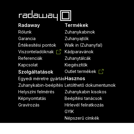
Radaway
Termékek
Rólunk
Zuhanykabinok
Garancia
Zuhanyajtók
Értékesítési pontok
Walk in (Zuhanyfal)
Viszonteladóknak
Kádparavánok
Referenciák
Zuhanytálcák
Kapcsolat
Kiegészítők
Szolgáltatások
Outlet termékek
Hasznos
Egyedi méretre gyártás
Zuhanykabin-beépítés
Letölthető dokumentumok
Helyszíni felmérés
Zuhanykabin kisokos
Képnyomtatás
Beépítési tanácsok
Gravírozás
Hírlevél feliratkozás
GYIK
Népszerű címkék