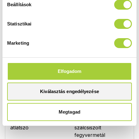
Beállítások
Az alábbi listában a termék elemeit vagy elérhető
variációit nézheti meg. Egyes kész termék
Statisztikai
összeállítások több elemből is állhatnak, ami azt
jelenti, hogy a rendelésnél több termékkód
megadására is szükség lehet. Ha a termék
Marketing
kiválasztásában segítségre van szüksége,
kérjen
segítséget szakértőnktől
.
Elfogadom
Zuhanykabin balos ajtók
Kiválasztás engedélyezése
KDD I 80 B
Magasság
Méret
2000 mm
800
Megtagad
Üvegszín
Profilszín
átlátszó
szálcsiszolt
fegyvermetál