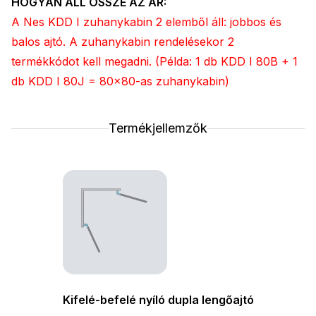
HOGYAN ÁLL ÖSSZE AZ ÁR:
A Nes KDD I zuhanykabin 2 elemből áll: jobbos és
balos ajtó. A zuhanykabin rendelésekor 2
termékkódot kell megadni. (Példa: 1 db KDD I 80B + 1
db KDD I 80J = 80x80-as zuhanykabin)
Termékjellemzők
Kifelé-befelé nyíló dupla lengőajtó