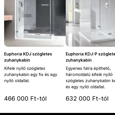
Euphoria KDJ-P szöglet
Euphoria KDJ szögletes
zuhanykabin
zuhanykabin
Egyenes falra építhető,
Kifelé nyíló szögletes
háromoldalú kifelé nyíló
zuhanykabin egy fix és egy
szögletes zuhanykabin ké
nyíló oldallal.
és egy nyíló oldallal.
466 000 Ft-tól
632 000 Ft-tól