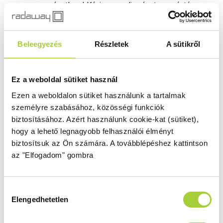
méretben! Kérje
egyedi méretre gyártás
szolgáltatásunkat.
Beleegyezés
Részletek
A sütikről
Választható fogantyú
Ezzel a jellel jelölt modellek esetében
lehetővé tettük a fogantyú választását is.
Ez a weboldal sütiket használ
Ezen a weboldalon sütiket használunk a tartalmak
Toldóprofilok
személyre szabásához, közösségi funkciók
Megmentheti a burkolt fürdőszobáját egy
biztosításához.
Azért használunk cookie-kat (sütiket),
esetleges módosítástól! Nagy segítség lehet
hogy a lehető legnagyobb felhasználói élményt
ott, ahol pár centi toldással megoldható a
biztosítsuk az Ön számára.
A továbblépéshez kattintson
beépítés. Ha szükséges akkor a
az "Elfogadom" gombra
toldóprofilokat itt
érheti el.
Hozzájárulás
Elengedhetetlen
kiválasztása
Termékvariációk, árak