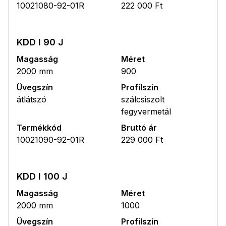
10021080-92-01R
222 000 Ft
KDD I 90 J
Magasság
Méret
2000 mm
900
Üvegszín
Profilszín
átlátszó
szálcsiszolt
fegyvermetál
Termékkód
Bruttó ár
10021090-92-01R
229 000 Ft
KDD I 100 J
Magasság
Méret
2000 mm
1000
Üvegszín
Profilszín