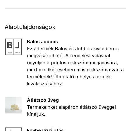
Alaptulajdonságok
Balos Jobbos
Ez a termék
B
alos és
J
obbos kivitelben is
megvásárolható. A rendelésleadásnál
ügyeljen a pontos cikkszám megadására,
mert mindkét esetben más cikkszáma van a
terméknek!
Útmutató a helyes termék
kiválasztásához.
Átlátszó üveg
Termékeinket alapáron átlátszó üveggel
kínáljuk.
Enyhe vízkijutás