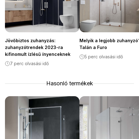
Jövőbiztos zuhanyzás:
Melyik a legjobb zuhanyzó
zuhanyzótrendek 2023-ra
Talán a Furo
kifinomult ízlésű ínyenceknek
5 perc olvasási idő
7 perc olvasási idő
Hasonló termékek