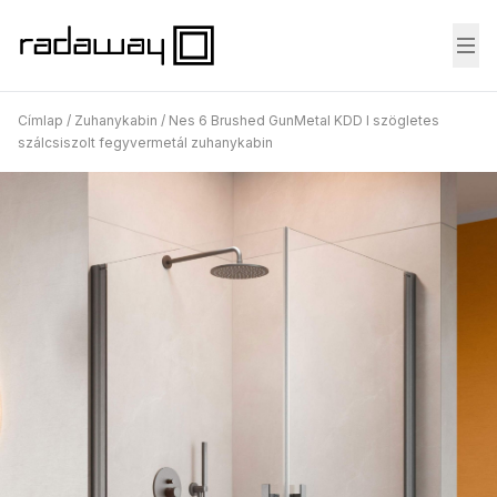
Fő
Címlap
/
Zuhanykabin
/
Nes 6 Brushed GunMetal KDD I szögletes
szálcsiszolt fegyvermetál zuhanykabin