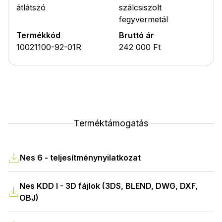
átlátszó
szálcsiszolt
fegyvermetál
Termékkód
Bruttó ár
10021100-92-01R
242 000 Ft
Terméktámogatás
Nes 6 - teljesítménynyilatkozat
Nes KDD I - 3D fájlok (3DS, BLEND, DWG, DXF,
OBJ)