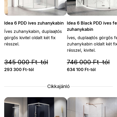
Idea 6 PDD íves zuhanykabin
Idea 6 Black PDD íves f
zuhanykabin
Íves zuhanykabin, duplaajtós
görgős kivitel oldalt két fix
Íves, duplaajtós görgős f
résszel.
zuhanykabin oldalt két fi
résszel, kivitel.
345 000 Ft-tól
746 000 Ft-tól
293 300 Ft-tól
634 100 Ft-tól
Cikkajánló