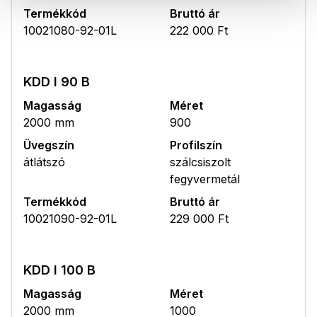
Termékkód
Bruttó ár
10021080-92-01L
222 000 Ft
KDD I 90 B
Magasság
Méret
2000 mm
900
Üvegszín
Profilszín
átlátszó
szálcsiszolt
fegyvermetál
Termékkód
Bruttó ár
10021090-92-01L
229 000 Ft
KDD I 100 B
Magasság
Méret
2000 mm
1000