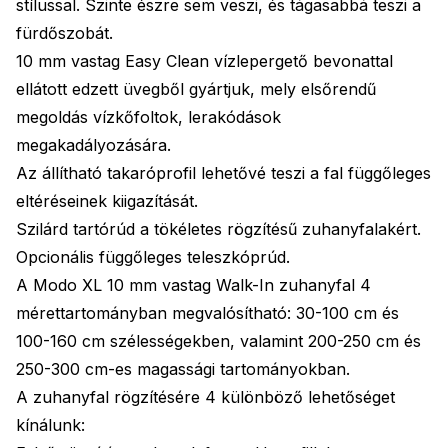
stílussal. Szinte észre sem veszi, és tágasabbá teszi a
fürdőszobát.
10 mm vastag Easy Clean vízlepergető bevonattal
ellátott edzett üvegből gyártjuk, mely elsőrendű
megoldás vízkőfoltok, lerakódások
megakadályozására.
Az állítható takaróprofil lehetővé teszi a fal függőleges
eltéréseinek kiigazítását.
Szilárd tartórúd a tökéletes rögzítésű zuhanyfalakért.
Opcionális függőleges teleszkóprúd.
A Modo XL 10 mm vastag Walk-In zuhanyfal 4
mérettartományban megvalósítható: 30-100 cm és
100-160 cm szélességekben, valamint 200-250 cm és
250-300 cm-es magassági tartományokban.
A zuhanyfal rögzítésére 4 különböző lehetőséget
kínálunk: