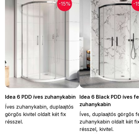
-15%
-1
Idea 6 PDD íves zuhanykabin
Idea 6 Black PDD íves f
zuhanykabin
Íves zuhanykabin, duplaajtós
görgős kivitel oldalt két fix
Íves, duplaajtós görgős f
résszel.
zuhanykabin oldalt két fi
résszel, kivitel.