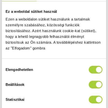
rendelhető
Print
nyomat a zuhanykabinra.
Ez a weboldal sütiket használ
Egyedi méret
Ezen a weboldalon sütiket használunk a tartalmak
Nem találta meg a megfelelő méretű
személyre szabásához, közösségi funkciók
zuhanykabint, zuhanyfalat vagy
biztosításához.
Azért használunk cookie-kat (sütiket),
kádparavánt? Elkészítjük Önnek a kívánt
hogy a lehető legnagyobb felhasználói élményt
méretben! Kérje
egyedi méretre gyártás
biztosítsuk az Ön számára.
A továbblépéshez kattintson
szolgáltatásunkat.
az "Elfogadom" gombra
Törölközőtartóval rendelhető
A törölközőtartónak köszönhetően Ön
Hozzájárulás
mindig kényelmesen eléri a törölközőjét.
Elengedhetetlen
kiválasztása
Ezzel az ikonnal jelölt kabinok rendelhetőek
törölközőtartóval.
Beállítások
Statisztikai