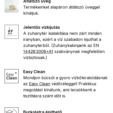
Átlátszó üveg
Termékeinket alapáron átlátszó üveggel
kínáljuk.
Jelentős vízkijutás
A zuhanytér kialakítása nem zárt minden
irányban, ezért a víz szabadon kijuthat a
zuhanytérből. (Zuhanykabinjaink az EN
14428:2008+A1
szabványnak megfelelően
vízbiztosak.)
Easy Clean
Mondjon búcsút a gyors vízkőlerakódásnak
az
Easy Clean
védőréteggel! Praktikus
megoldást kínálunk, ami lecsökkenti a
tisztításra szánt időt is.
Burkolatra építhető