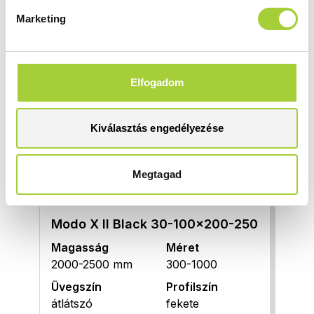
Termékvariációk, árak
Marketing
Az alábbi listában a termék elemeit vagy elérhető
variációit nézheti meg. Egyes kész termék
összeállítások több elemből is állhatnak, ami azt
Elfogadom
jelenti, hogy a rendelésnél több termékkód
megadására is szükség lehet. Ha a termék
kiválasztásában segítségre van szüksége,
kérjen
Kiválasztás engedélyezése
segítséget szakértőnktől
.
Megtagad
Walk-In zuhanyfal
Modo X II Black 30-100x200-250
Magasság
Méret
2000-2500 mm
300-1000
Üvegszín
Profilszín
átlátszó
fekete