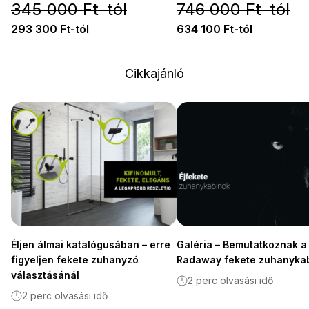
345 000 Ft-tól
746 000 Ft-tól
293 300 Ft-tól
634 100 Ft-tól
Cikkajánló
Éljen álmai katalógusában – erre
Galéria – Bemutatkoznak a
figyeljen fekete zuhanyzó
Radaway fekete zuhanyka
választásánál
2 perc olvasási idő
2 perc olvasási idő