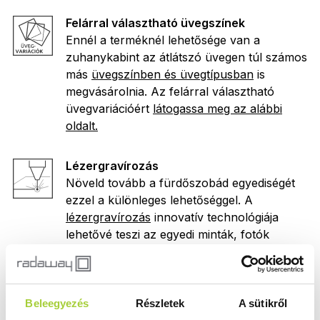
Felárral választható üvegszínek
Ennél a terméknél lehetősége van a
zuhanykabint az átlátszó üvegen túl számos
más
üvegszínben és üvegtípusban
is
megvásárolnia. Az felárral választható
üvegvariációért
látogassa meg az alábbi
oldalt.
Lézergravírozás
Növeld tovább a fürdőszobád egyediségét
ezzel a különleges lehetőséggel. A
lézergravírozás
innovatív technológiája
lehetővé teszi az egyedi minták, fotók
megjelenítését az üvegen.
Print
Beleegyezés
Részletek
A sütikről
Ezzel a szimbólummal jelölt termékek esetén