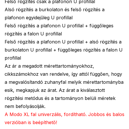
Felső rögzítés csak a plafonon U profillal
Alsó rögzítés a burkolaton és felső rögzítés a
plafonon egyidejűleg U profillal
Felső rögzítés a plafonon U profillal + függőleges
rögzítés a falon U profillal
Felső rögzítés a plafonon U profillal + alsó rögzítés a
burkolaton U profillal + függőleges rögzítés a falon U
profillal
Az ár a megadott mérettartományokhoz,
cikkszámokhoz van rendelve, így attól függően, hogy
a megvalósítandó zuhanyfal melyik mérettartományba
esik, megkapjuk az árat. Az árat a kiválasztott
rögzítési metódus és a tartományon belüli méretek
nem befolyásolják.
A Modo XL fal univerzális, fordítható. Jobbos és balos
verzióban is beépíthető!