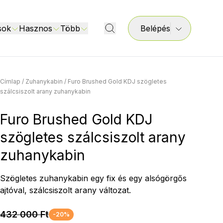
sok
Hasznos
Több
Belépés
Címlap
/
Zuhanykabin
/
Furo Brushed Gold KDJ szögletes
szálcsiszolt arany zuhanykabin
Furo Brushed Gold KDJ
szögletes szálcsiszolt arany
zuhanykabin
Szögletes zuhanykabin egy fix és egy alsógörgős
ajtóval, szálcsiszolt arany változat.
432 000 Ft
-20%