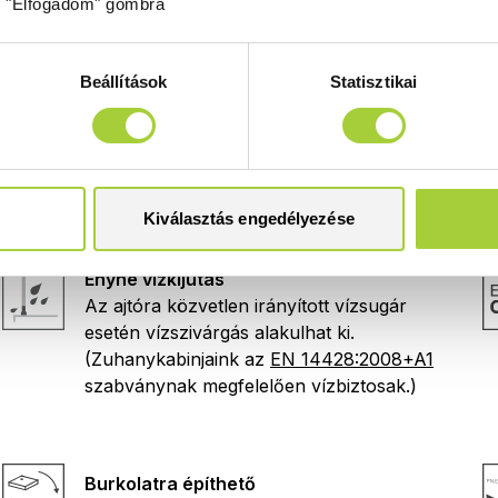
Alaptulajdonságok
z "Elfogadom" gombra
Balos Jobbos
Beállítások
Statisztikai
Ez a termék
B
alos és
J
obbos kivitelben is
megvásárolható. A rendelésleadásnál
ügyeljen a pontos cikkszám megadására,
mert mindkét esetben más cikkszáma van
a terméknek!
Útmutató a helyes termék
kiválasztásához.
Kiválasztás engedélyezése
Enyhe vízkijutás
Az ajtóra közvetlen irányított vízsugár
esetén vízszivárgás alakulhat ki.
(Zuhanykabinjaink az
EN 14428:2008+A1
szabványnak megfelelően vízbiztosak.)
Burkolatra építhető