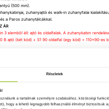
antyú (500 mm).
anykabinjai, zuhanyajtói és walk-in zuhanyfalai kialakítás
 és a Paros zuhanytálcákkal.
Z ÁR
3 elemből áll: ajtó és oldalfalak. A zuhanykabin rendelés
0 B ajtó (két kód) + S1 90 oldalfal (egy kód) = 110x90-es 
Részletek
Termékjellemzők
ál
asználunk a tartalmak személyre szabásához, közösségi funkció
et), hogy a lehető legnagyobb felhasználói élményt biztosítsuk