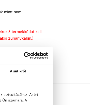
uk miatt nem
ekor 3 termékkódot kell
balos zuhanykabin.)
A sütikről
k biztosításához.
Azért
 az Ön számára.
A