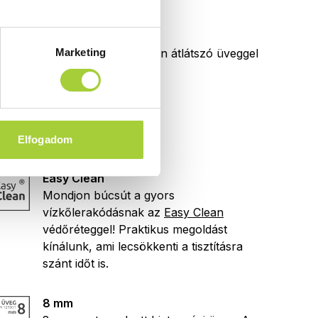
Átlátszó üveg
Marketing
Termékeinket alapáron átlátszó üveggel
kínáljuk.
Elfogadom
Easy Clean
Mondjon búcsút a gyors
vízkőlerakódásnak az
Easy Clean
védőréteggel! Praktikus megoldást
kínálunk, ami lecsökkenti a tisztításra
szánt időt is.
8 mm