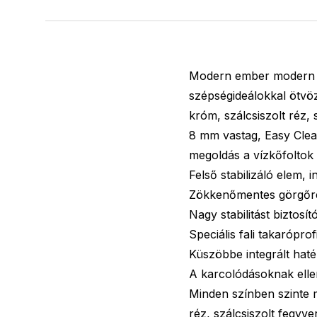
Modern ember modern fü
szépségideálokkal ötvöz
króm, szálcsiszolt réz, s
8 mm vastag, Easy Clean
megoldás a vízkőfoltok
Felső stabilizáló elem, i
Zökkenőmentes görgőr
Nagy stabilitást biztosít
Speciális fali takarópro
Küszöbbe integrált hat
A karcolódásoknak ellen
Minden színben szinte m
réz, szálcsiszolt fegyver