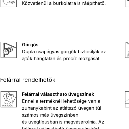
Közvetlenül a burkolatra is ráépíthető.
Görgős
Dupla csapágyas görgők biztosítják az
ajtók hangtalan és precíz mozgását.
Felárral rendelhetők
Felárral választható üvegszínek
Ennél a terméknél lehetősége van a
zuhanykabint az átlátszó üvegen túl
számos más
üvegszínben
és üvegtípusban
is megvásárolnia. Az
felárral választható üvegvariációért