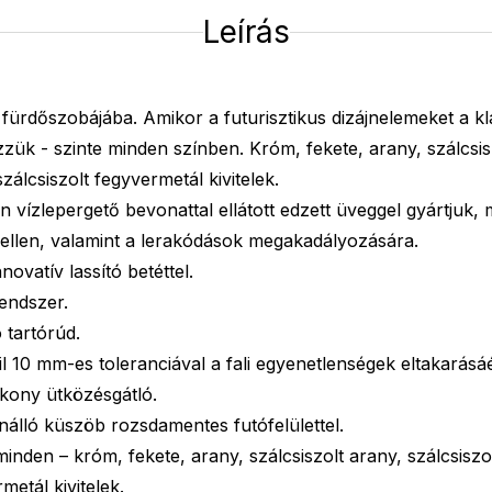
Leírás
rdőszobájába. Amikor a futurisztikus dizájnelemeket a kl
zük - szinte minden színben. Króm, fekete, arany, szálcsisz
zálcsiszolt fegyvermetál kivitelek.
 vízlepergető bevonattal ellátott edzett üveggel gyártjuk,
 ellen, valamint a lerakódások megakadályozására.
nnovatív lassító betéttel.
endszer.
ó tartórúd.
fil 10 mm-es toleranciával a fali egyenetlenségek eltakarásáé
ékony ütközésgátló.
álló küszöb rozsdamentes futófelülettel.
inden – króm, fekete, arany, szálcsiszolt arany, szálcsiszol
metál kivitelek.