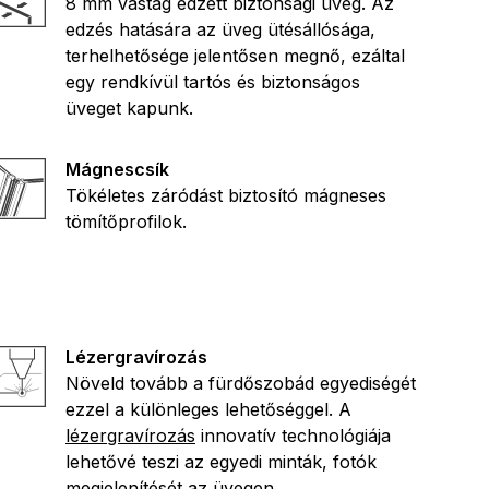
8 mm vastag edzett biztonsági üveg. Az
edzés hatására az üveg ütésállósága,
terhelhetősége jelentősen megnő, ezáltal
egy rendkívül tartós és biztonságos
üveget kapunk.
Mágnescsík
Tökéletes záródást biztosító mágneses
tömítőprofilok.
Lézergravírozás
Növeld tovább a fürdőszobád egyediségét
ezzel a különleges lehetőséggel. A
lézergravírozás
innovatív technológiája
lehetővé teszi az egyedi minták, fotók
megjelenítését az üvegen.