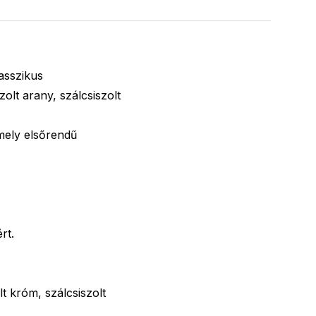
asszikus
olt arany, szálcsiszolt
 mely elsőrendű
rt.
t króm, szálcsiszolt