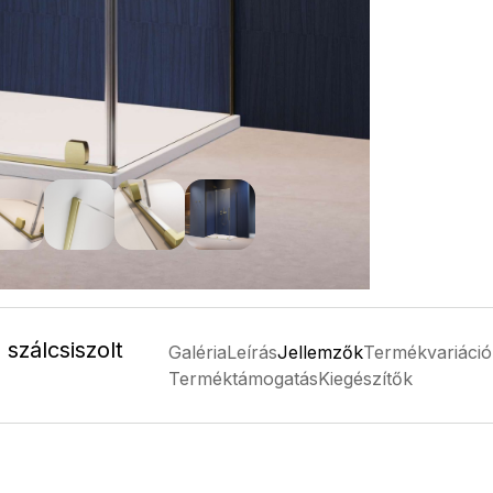
szálcsiszolt
Galéria
Leírás
Jellemzők
Termékvariáció
Terméktámogatás
Kiegészítők