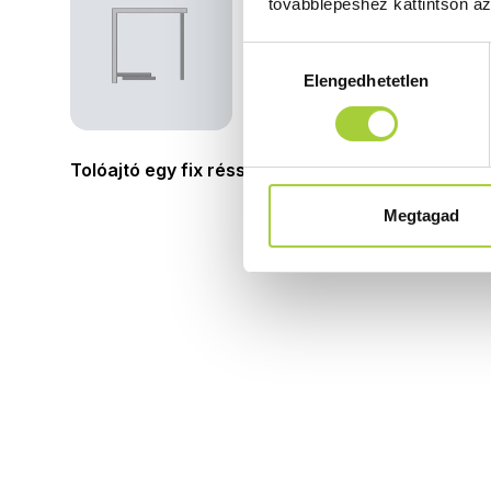
továbblépéshez kattintson a
Hozzájárulás
Elengedhetetlen
kiválasztása
Tolóajtó egy fix résszel és egy oldalfallal
Megtagad