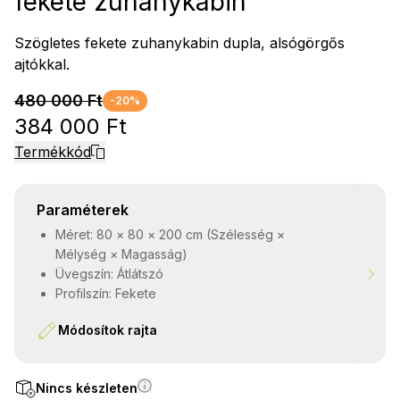
fekete zuhanykabin
Szögletes fekete zuhanykabin dupla, alsógörgős
ajtókkal.
480 000 Ft
-20%
384 000 Ft
Termékkód
Paraméterek
Méret: 80 × 80 × 200 cm (Szélesség ×
Mélység × Magasság)
Üvegszín: Átlátszó
Profilszín: Fekete
Módosítok rajta
Nincs készleten