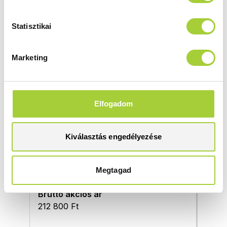
Termékkód
Bruttó ár
Statisztikai
10105100-54-01L
256 000 Ft
Bruttó akciós ár
204 800 Ft
Marketing
KDD 110 B
Elfogadom
Magasság
Méret
2000 mm
1100
Kiválasztás engedélyezése
Üvegszín
Profilszín
átlátszó
fekete
Termékkód
Bruttó ár
Megtagad
10105110-54-01L
266 000 Ft
Bruttó akciós ár
212 800 Ft