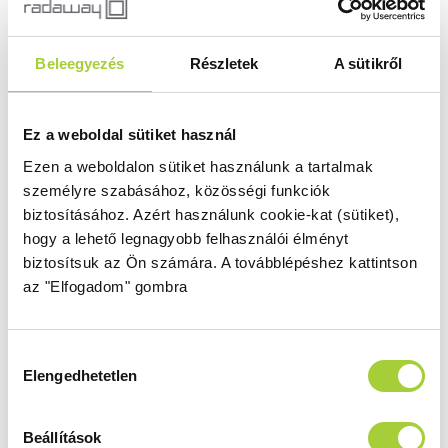
KDD 90 B
Beleegyezés
Részletek
A sütikről
Magasság
Méret
2000 mm
900
Üvegszín
Profilszín
Ez a weboldal sütiket használ
átlátszó
fekete
Ezen a weboldalon sütiket használunk a tartalmak
Termékkód
Bruttó ár
személyre szabásához, közösségi funkciók
10105090-54-01L
251 000 Ft
biztosításához.
Azért használunk cookie-kat (sütiket),
Bruttó akciós ár
hogy a lehető legnagyobb felhasználói élményt
200 800 Ft
biztosítsuk az Ön számára.
A továbblépéshez kattintson
az "Elfogadom" gombra
KDD 100 B
Hozzájárulás
Magasság
Méret
Elengedhetetlen
kiválasztása
2000 mm
1000
Üvegszín
Profilszín
Beállítások
átlátszó
fekete