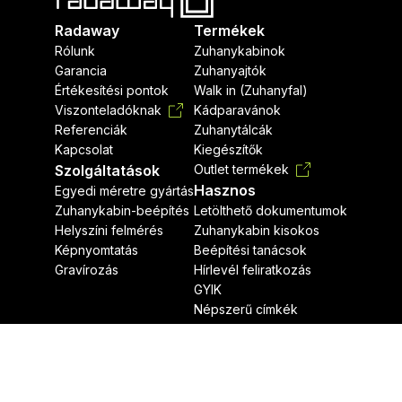
Radaway
Termékek
Rólunk
Zuhanykabinok
Garancia
Zuhanyajtók
Értékesítési pontok
Walk in (Zuhanyfal)
Viszonteladóknak
Kádparavánok
Referenciák
Zuhanytálcák
Kapcsolat
Kiegészítők
Szolgáltatások
Outlet termékek
Hasznos
Egyedi méretre gyártás
Zuhanykabin-beépítés
Letölthető dokumentumok
Helyszíni felmérés
Zuhanykabin kisokos
Képnyomtatás
Beépítési tanácsok
Gravírozás
Hírlevél feliratkozás
GYIK
Népszerű címkék
Jogi nyilatkozat
Adatvédelmi nyilatkozat