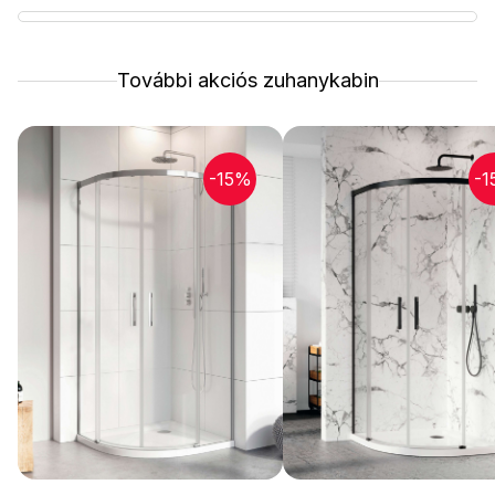
További akciós zuhanykabin
-15%
-1