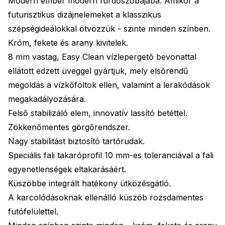
Modern ember modern fürdőszobájába. Amikor a
futurisztikus dizájnelemeket a klasszikus
szépségideálokkal ötvözzük - szinte minden színben.
Króm, fekete és arany kivitelek.
8 mm vastag, Easy Clean vízlepergető bevonattal
ellátott edzett üveggel gyártjuk, mely elsőrendű
megoldás a vízkőfoltok ellen, valamint a lerakódások
megakadályozására.
Felső stabilizáló elem, innovatív lassító betéttel.
Zökkenőmentes görgőrendszer.
Nagy stabilitást biztosító tartórudak.
Speciális fali takaróprofil 10 mm-es toleranciával a fali
egyenetlenségek eltakarásáért.
Küszöbbe integrált hatékony ütközésgátló.
A karcolódásoknak ellenálló küszöb rozsdamentes
futófelülettel.