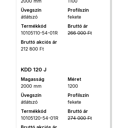
2000 mm
1100
Üvegszín
Profilszín
átlátszó
fekete
Termékkód
Bruttó ár
10105110-54-01R
266 000 Ft
Bruttó akciós ár
212 800 Ft
KDD 120 J
Magasság
Méret
2000 mm
1200
Üvegszín
Profilszín
átlátszó
fekete
Termékkód
Bruttó ár
10105120-54-01R
274 000 Ft
Bruttó akciós ár