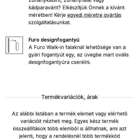
zuhanykabint, zuhanyfalat vagy
kádparavánt? Elkészítjük Önnek a kívánt
méretben! Kérje
egyedi méretre gyártás
szolgáltatásunkat.
Furo designfogantyú
A Furo Walk-in falaknál lehetősége van a
gyári fogantyút egy, az üvegbe mart ovális
designfogantyúra cserélni.
Termékvariációk, árak
Az alábbi listában a termék elemeit vagy elérhető
variációit nézheti meg. Egyes kész termék
összeállítások több elemből is állhatnak, ami azt
jelenti, hogy a rendelésnél több termékkód