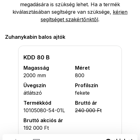
megadására is szükség lehet. Ha a termék
kiválasztásában segítségre van szüksége,
kérjen
segítséget szakértőnktől
.
Zuhanykabin balos ajtók
KDD 80 B
Magasság
Méret
2000 mm
800
Üvegszín
Profilszín
átlátszó
fekete
Termékkód
Bruttó ár
10105080-54-01L
240 000 Ft
Bruttó akciós ár
192 000 Ft