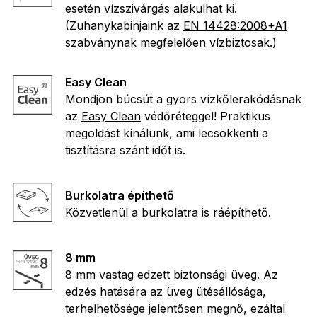
esetén vízszivárgás alakulhat ki.
(Zuhanykabinjaink az
EN 14428:2008+A1
szabványnak megfelelően vízbiztosak.)
Easy Clean
Mondjon búcsút a gyors vízkőlerakódásnak
az
Easy Clean
védőréteggel! Praktikus
megoldást kínálunk, ami lecsökkenti a
tisztításra szánt időt is.
Burkolatra építhető
Közvetlenül a burkolatra is ráépíthető.
8 mm
8 mm vastag edzett biztonsági üveg. Az
edzés hatására az üveg ütésállósága,
terhelhetősége jelentősen megnő, ezáltal