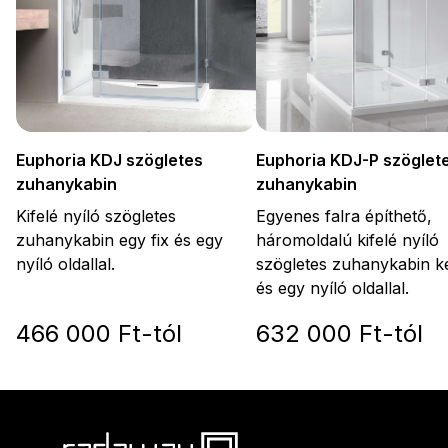
Euphoria KDJ-P szöglet
Euphoria KDJ szögletes
zuhanykabin
zuhanykabin
Egyenes falra építhető,
Kifelé nyíló szögletes
háromoldalú kifelé nyíló
zuhanykabin egy fix és egy
szögletes zuhanykabin ké
nyíló oldallal.
és egy nyíló oldallal.
466 000 Ft-tól
632 000 Ft-tól