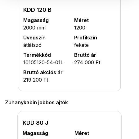
KDD 120 B
Magasság
Méret
2000 mm
1200
Üvegszín
Profilszín
átlátszó
fekete
Termékkód
Bruttó ár
10105120-54-01L
274 000 Ft
Bruttó akciós ár
219 200 Ft
Zuhanykabin jobbos ajtók
KDD 80 J
Magasság
Méret