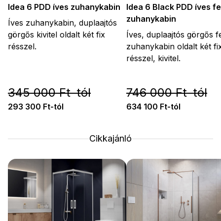
Idea 6 PDD íves zuhanykabin
Idea 6 Black PDD íves f
zuhanykabin
Íves zuhanykabin, duplaajtós
görgős kivitel oldalt két fix
Íves, duplaajtós görgős f
résszel.
zuhanykabin oldalt két fi
résszel, kivitel.
345 000 Ft-tól
746 000 Ft-tól
293 300 Ft-tól
634 100 Ft-tól
Cikkajánló