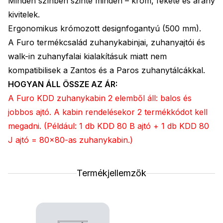
Minden színben szinte minden – króm, fekete és arany
kivitelek.
Ergonomikus krómozott designfogantyú (500 mm).
A Furo termékcsalád zuhanykabinjai, zuhanyajtói és
walk-in zuhanyfalai kialakításuk miatt nem
kompatibilisek a Zantos és a Paros zuhanytálcákkal.
HOGYAN ÁLL ÖSSZE AZ ÁR:
A Furo KDD zuhanykabin 2 elemből áll: balos és
jobbos ajtó. A kabin rendelésekor 2 termékkódot kell
megadni. (Például: 1 db KDD 80 B ajtó + 1 db KDD 80
J ajtó = 80x80-as zuhanykabin.)
Termékjellemzők