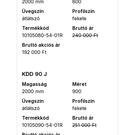
2000 mm
800
Üvegszín
Profilszín
átlátszó
fekete
Termékkód
Bruttó ár
10105080-54-01R
240 000 Ft
Bruttó akciós ár
192 000 Ft
KDD 90 J
Magasság
Méret
2000 mm
900
Üvegszín
Profilszín
átlátszó
fekete
Termékkód
Bruttó ár
10105090-54-01R
251 000 Ft
Bruttó akciós ár