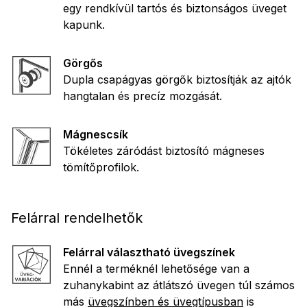
egy rendkívül tartós és biztonságos üveget
kapunk.
Görgős
Dupla csapágyas görgők biztosítják az ajtók
hangtalan és precíz mozgását.
Mágnescsík
Tökéletes záródást biztosító mágneses
tömítőprofilok.
Felárral rendelhetők
Felárral választható üvegszínek
Ennél a terméknél lehetősége van a
zuhanykabint az átlátszó üvegen túl számos
más
üvegszínben és üvegtípusban
is