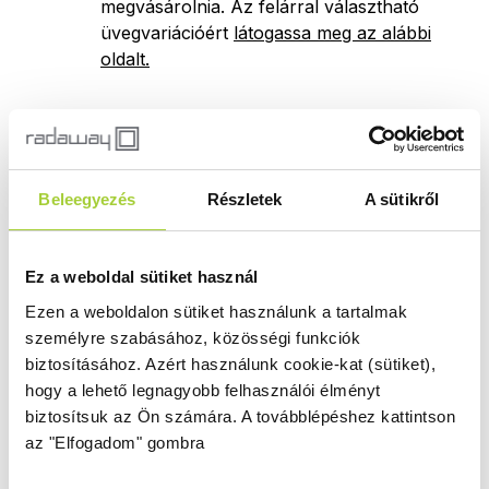
megvásárolnia. Az felárral választható
üvegvariációért
látogassa meg az alábbi
oldalt.
Termékvariációk, árak
Beleegyezés
Részletek
A sütikről
Az alábbi listában a termék elemeit vagy elérhető
variációit nézheti meg. Egyes kész termék
Ez a weboldal sütiket használ
összeállítások több elemből is állhatnak, ami azt
Ezen a weboldalon sütiket használunk a tartalmak
jelenti, hogy a rendelésnél több termékkód
személyre szabásához, közösségi funkciók
megadására is szükség lehet. Ha a termék
biztosításához.
Azért használunk cookie-kat (sütiket),
kiválasztásában segítségre van szüksége,
kérjen
hogy a lehető legnagyobb felhasználói élményt
segítséget szakértőnktől
.
biztosítsuk az Ön számára.
A továbblépéshez kattintson
az "Elfogadom" gombra
Zuhanykabin balos ajtók