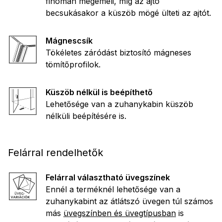
finoman megemeli, míg az ajtó
becsukásakor a küszöb mögé ülteti az ajtót.
Mágnescsík
Tökéletes záródást biztosító mágneses
tömítőprofilok.
Küszöb nélkül is beépíthető
Lehetősége van a zuhanykabin küszöb
nélküli beépítésére is.
Felárral rendelhetők
Felárral választható üvegszínek
Ennél a terméknél lehetősége van a
zuhanykabint az átlátszó üvegen túl számos
más
üvegszínben és üvegtípusban
is