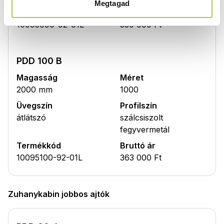
Megtagad
Termékkód
Bruttó ár
10095090-92-01L
350 000 Ft
PDD 100 B
Magasság
Méret
2000 mm
1000
Üvegszín
Profilszín
átlátszó
szálcsiszolt
fegyvermetál
Termékkód
Bruttó ár
10095100-92-01L
363 000 Ft
Zuhanykabin jobbos ajtók