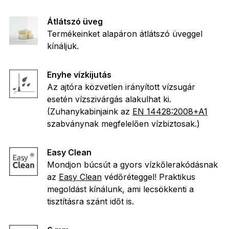
Átlátszó üveg
Termékeinket alapáron átlátszó üveggel
kínáljuk.
Enyhe vízkijutás
Az ajtóra közvetlen irányított vízsugár
esetén vízszivárgás alakulhat ki.
(Zuhanykabinjaink az
EN 14428:2008+A1
szabványnak megfelelően vízbiztosak.)
Easy Clean
Mondjon búcsút a gyors vízkőlerakódásnak
az
Easy Clean
védőréteggel! Praktikus
megoldást kínálunk, ami lecsökkenti a
tisztításra szánt időt is.