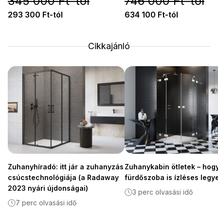
345 000 Ft-tól
746 000 Ft-tól
293 300 Ft-tól
634 100 Ft-tól
Cikkajánló
Zuhanyhíradó: itt jár a zuhanyzás
Zuhanykabin ötletek – hog
csúcstechnológiája (a Radaway
fürdőszoba is ízléses legy
2023 nyári újdonságai)
3 perc olvasási idő
7 perc olvasási idő