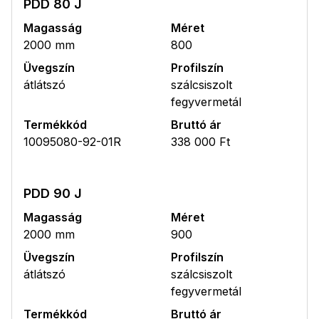
PDD 80 J
Magasság
Méret
2000 mm
800
Üvegszín
Profilszín
átlátszó
szálcsiszolt
fegyvermetál
Termékkód
Bruttó ár
10095080-92-01R
338 000 Ft
PDD 90 J
Magasság
Méret
2000 mm
900
Üvegszín
Profilszín
átlátszó
szálcsiszolt
fegyvermetál
Termékkód
Bruttó ár