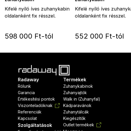
Kifelé nyíló íves zuhanykabin
Kifelé nyíló íves zuhanyk
oldalanként fix résszel.
oldalanként fix résszel.
598 000 Ft-tól
552 000 Ft-tól
Radaway
Termékek
Rólunk
Zuhanykabinok
Garancia
Zuhanyajtók
Értékesítési pontok
Walk in (Zuhanyfal)
Viszonteladóknak
Kádparavánok
Referenciák
Zuhanytálcák
Kapcsolat
Kiegészítők
Szolgáltatások
Outlet termékek