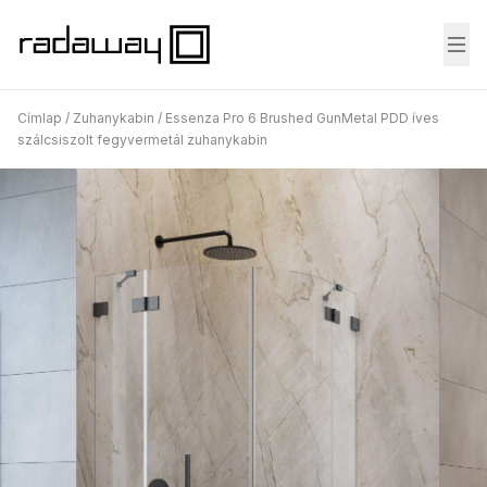
Fő
Címlap
/
Zuhanykabin
/
Essenza Pro 6 Brushed GunMetal PDD íves
szálcsiszolt fegyvermetál zuhanykabin