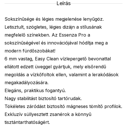
Leírás
Sokszínűsége és légies megjelenése lenyűgöz.
Letisztult, szögletes, légies dizájn a stílusának
megfelelő színekben. Az Essenza Pro a
sokszínűségével és innovációjával hódítja meg a
modern fürdőszobákat!
6 mm vastag, Easy Clean vízlepergető bevonattal
ellátott edzett üveggel gyártjuk, mely elsőrendű
megoldás a vízkőfoltok ellen, valamint a lerakódások
megakadályozására.
Elegáns, praktikus fogantyú.
Nagy stabilitást biztosító tartórudak.
Tökéletes záródást biztosító mágneses tömítő profilok.
Exkluzív süllyesztett zsanérok a könnyű
tisztántarthatóságért.