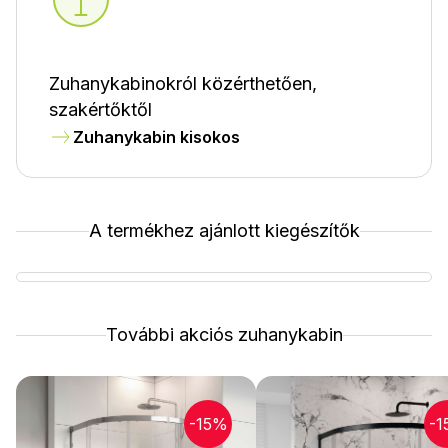
Zuhanykabinokról közérthetően,
szakértőktől
Zuhanykabin kisokos
A termékhez ajánlott kiegészítők
További akciós zuhanykabin
-15%
-1