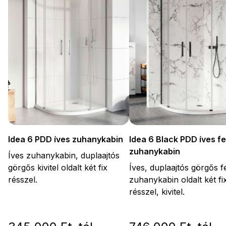
Idea 6 PDD íves zuhanykabin
Idea 6 Black PDD íves f
zuhanykabin
Íves zuhanykabin, duplaajtós
görgős kivitel oldalt két fix
Íves, duplaajtós görgős f
résszel.
zuhanykabin oldalt két fi
résszel, kivitel.