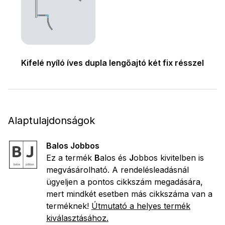
Kifelé nyíló íves dupla lengőajtó két fix résszel
Alaptulajdonságok
Balos Jobbos
Ez a termék
B
alos és
J
obbos kivitelben is
megvásárolható. A rendelésleadásnál
ügyeljen a pontos cikkszám megadására,
mert mindkét esetben más cikkszáma van a
terméknek!
Útmutató a helyes termék
kiválasztásához.