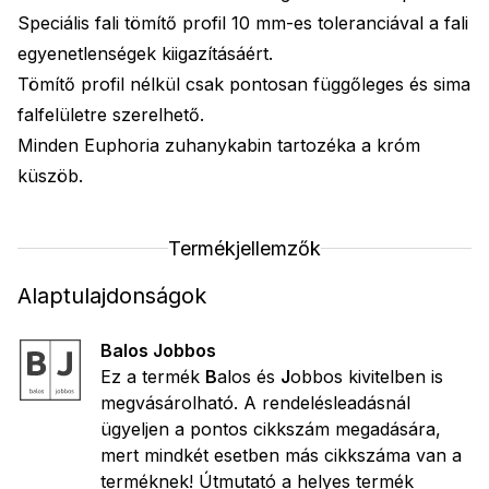
Speciális fali tömítő profil 10 mm-es toleranciával a fali
egyenetlenségek kiigazításáért.
Tömítő profil nélkül csak pontosan függőleges és sima
falfelületre szerelhető.
Minden Euphoria zuhanykabin tartozéka a króm
küszöb.
Termékjellemzők
Alaptulajdonságok
Balos Jobbos
Ez a termék
B
alos és
J
obbos kivitelben is
megvásárolható. A rendelésleadásnál
ügyeljen a pontos cikkszám megadására,
mert mindkét esetben más cikkszáma van a
terméknek!
Útmutató a helyes termék