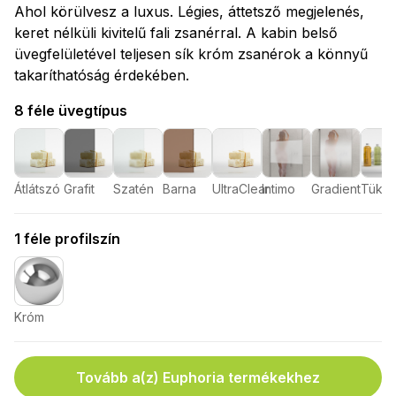
Ahol körülvesz a luxus. Légies, áttetsző megjelenés,
keret nélküli kivitelű fali zsanérral. A kabin belső
üvegfelületével teljesen sík króm zsanérok a könnyű
takaríthatóság érdekében.
8 féle üvegtípus
Átlátszó
Grafit
Szatén
Barna
UltraClear
Intimo
Gradient
Tükör
1 féle profilszín
Króm
Tovább a(z) Euphoria termékekhez