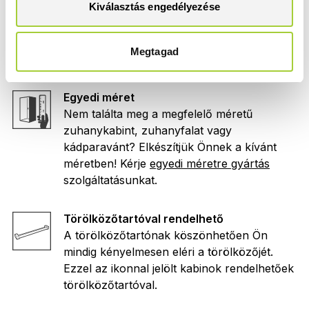
Kiválasztás engedélyezése
Print
Ezzel a szimbólummal jelölt termékek esetén
Megtagad
rendelhető
Print
nyomat a zuhanykabinra.
Egyedi méret
Nem találta meg a megfelelő méretű
zuhanykabint, zuhanyfalat vagy
kádparavánt? Elkészítjük Önnek a kívánt
méretben! Kérje
egyedi méretre gyártás
szolgáltatásunkat.
Törölközőtartóval rendelhető
A törölközőtartónak köszönhetően Ön
mindig kényelmesen eléri a törölközőjét.
Ezzel az ikonnal jelölt kabinok rendelhetőek
törölközőtartóval.