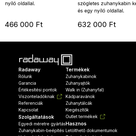
szögletes zuhanykabin ké
nyíló oldallal.
és egy nyíló oldallal.
466 000 Ft
632 000 Ft
Radaway
Termékek
Rólunk
Zuhanykabinok
Garancia
Zuhanyajtók
Értékesítési pontok
Walk in (Zuhanyfal)
Viszonteladóknak
Kádparavánok
Referenciák
Zuhanytálcák
Kapcsolat
Kiegészítők
Szolgáltatások
Outlet termékek
Hasznos
Egyedi méretre gyártás
Zuhanykabin-beépítés
Letölthető dokumentumok