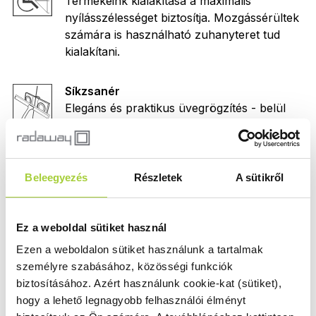
Termékeink kialakítása a maximális
nyílásszélességet biztosítja. Mozgássérültek
számára is használható zuhanyteret tud
kialakítani.
Síkzsanér
Elegáns és praktikus üvegrögzítés - belül
teljesen sík zsanérkialakítás a könnyű
tisztításért.
Beleegyezés
Részletek
A sütikről
Emelőmechanika
Az emelőmechanikás zsanér nyitáskor
finoman megemeli, míg az ajtó
Ez a weboldal sütiket használ
becsukásakor a küszöb mögé ülteti az ajtót.
Ezen a weboldalon sütiket használunk a tartalmak
személyre szabásához, közösségi funkciók
Mágnescsík
biztosításához.
Azért használunk cookie-kat (sütiket),
Tökéletes záródást biztosító mágneses
hogy a lehető legnagyobb felhasználói élményt
tömítőprofilok.