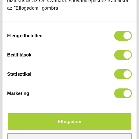
biztosítsuk az Ön számára.
A továbblépéshez kattintson
az "Elfogadom" gombra
Elegáns króm részletek
Elegáns és praktikus króm elemek.
Hozzájárulás
Elengedhetetlen
kiválasztása
Küszöb nélkül is beépíthető
Lehetősége van a zuhanykabin küszöb
Beállítások
nélküli beépítésére is.
Statisztikai
Felárral rendelhetők
Marketing
Lézergravírozás
Növeld tovább a fürdőszobád egyediségét
ezzel a különleges lehetőséggel. A
lézergravírozás
innovatív technológiája
Elfogadom
lehetővé teszi az egyedi minták, fotók
megjelenítését az üvegen.