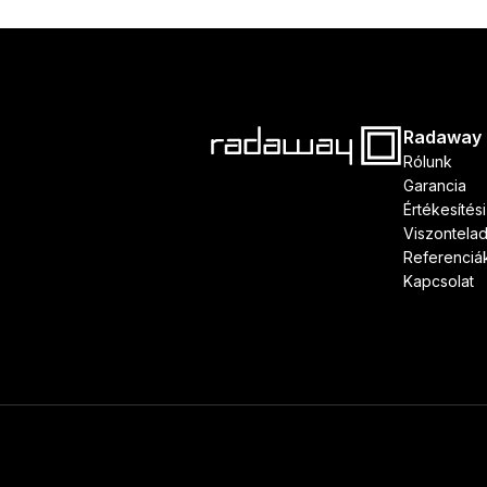
Radaway
Rólunk
Garancia
Értékesítés
Viszontela
Referenciá
Kapcsolat