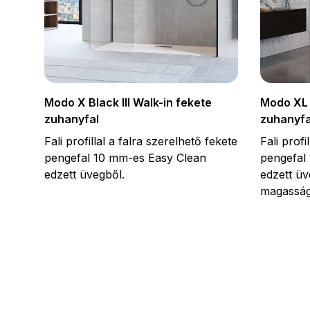
Modo X Black III Walk-in fekete
Modo XL 
zuhanyfal
zuhanyfa
Fali profillal a falra szerelhető fekete
Fali profi
pengefal 10 mm-es Easy Clean
pengefal
edzett üvegből.
edzett ü
magasság