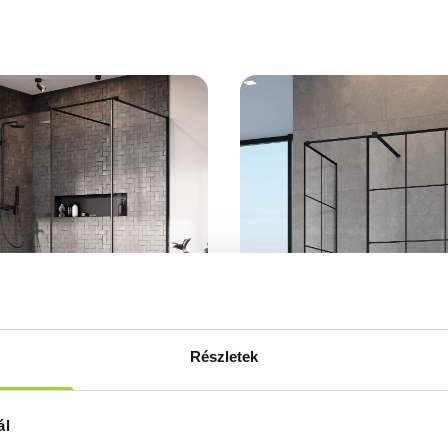
Részletek
ack III Frame Walk-in
uhanyfal
ál
llal a falra szerelhető fekete