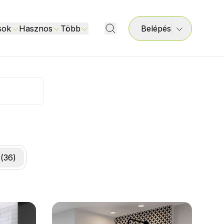
sok
Hasznos
Több
Belépés
(
36
)