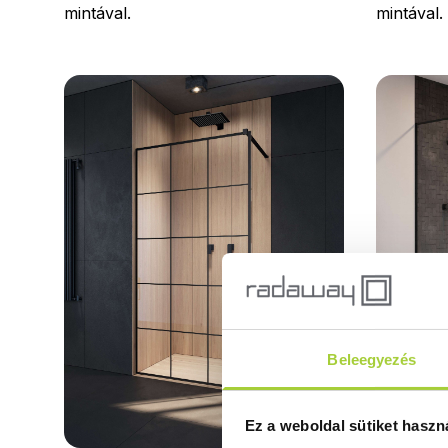
mintával.
mintával.
Beleegyezés
Modo X Bl
fekete z
Ez a weboldal sütiket haszn
Fali profi