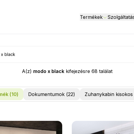
Termékek
Szolgáltatá
A(z)
modo x black
kifejezésre
68
találat
mék (
10
)
Dokumentumok (
22
)
Zuhanykabin kisokos 