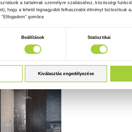
asználunk a tartalmak személyre szabásához, közösségi funkció
 10 mm-es Easy Clean
Modo X Black III Factory W
et), hogy a lehető legnagyobb felhasználói élményt biztosítsuk
egből, Frame mintával.
fekete zuhanyfal
z "Elfogadom" gombra
Fali profillal a falra szerel
pengefal 10 mm-es Easy C
Beállítások
Statisztikai
edzett üvegből, Factory min
Kiválasztás engedélyezése