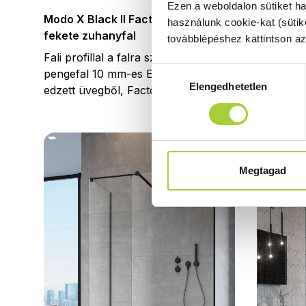
Ezen a weboldalon sütiket h
pengefal
Modo X Black II Factory Walk-in
használunk cookie-kat (sütik
edzett üv
fekete zuhanyfal
továbblépéshez kattintson a
Fali profillal a falra szerelhető fekete
Hozzájárulás
pengefal 10 mm-es Easy Clean
Elengedhetetlen
kiválasztása
edzett üvegből, Factory mintával.
Megtagad