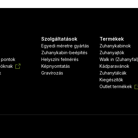
Szolgáltatások
Termékek
Egyedi méretre gyártás
Zuhanykabinok
Zuhanykabin-beépítés
Zuhanyajtók
i pontok
Helyszíni felmérés
Walk in (Zuhanyfal
dóknak
Képnyomtatás
Kádparavánok
k
Gravírozás
Zuhanytálcák
Kiegészítők
Outlet termékek