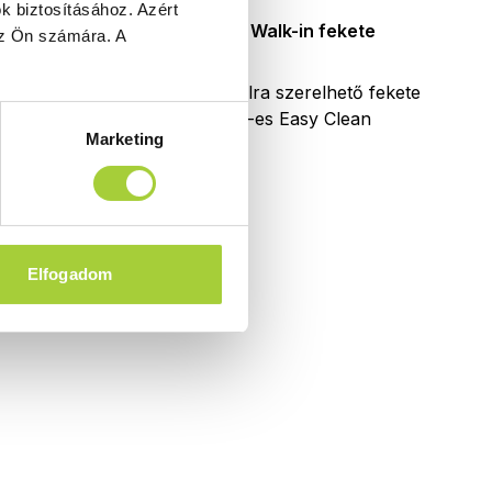
k biztosításához.
Azért
alk-in
Modo X Black II Walk-in fekete
 az Ön számára.
A
zuhanyfal
hető fekete
Fali profillal a falra szerelhető fekete
lean
pengefal 10 mm-es Easy Clean
Marketing
tával.
edzett üvegből.
Elfogadom