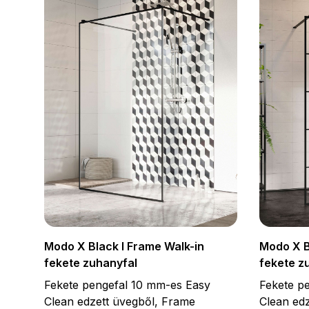
Modo X B
Modo X Black I Frame Walk-in
fekete z
fekete zuhanyfal
Fekete p
Fekete pengefal 10 mm-es Easy
Clean edz
Clean edzett üvegből, Frame