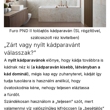
Furo PND II tolóajtós kádparaván (SL rögzítővel,
szálcsiszolt réz kivitelben)
„Zárt vagy nyílt kádparavánt
válasszak?”
A
nyílt kádparavánok
előnye, hogy kádja továbbra is
kádnak néz ki (
a kádparaván kisebb, látványban a
kád dominál
), mégis kap egy zuhanyteret, kádját így
tudja tusolásra is használni anélkül, hogy
óvatoskodnia kéne, nehogy teljesen eláztassa
a fürdőt.
Szándékosan használom a „teljesen” szót, mert
valamennyi víz valószínűleg kifröccsen (a „besétálós”