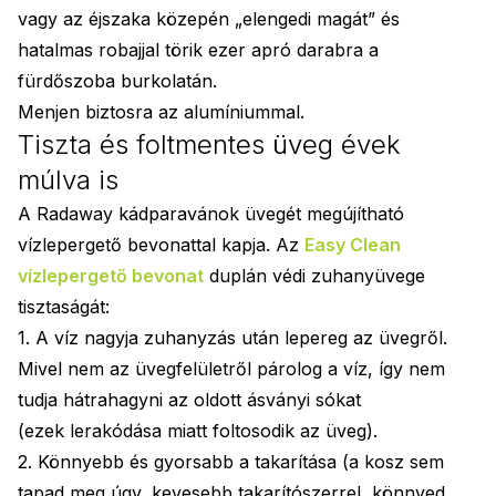
vagy az éjszaka közepén „elengedi magát” és
hatalmas robajjal törik ezer apró darabra a
fürdőszoba burkolatán.
Menjen biztosra az alumíniummal.
Tiszta és foltmentes üveg évek
múlva is
A Radaway kádparavánok üvegét megújítható
vízlepergető bevonattal kapja. Az
Easy Clean
vízlepergető bevonat
duplán védi zuhanyüvege
tisztaságát:
1. A víz nagyja zuhanyzás után lepereg az üvegről.
Mivel nem az üvegfelületről párolog a víz, így nem
tudja hátrahagyni az oldott ásványi sókat
(ezek lerakódása miatt foltosodik az üveg).
2. Könnyebb és gyorsabb a takarítása (a kosz sem
tapad meg úgy, kevesebb takarítószerrel, könnyed