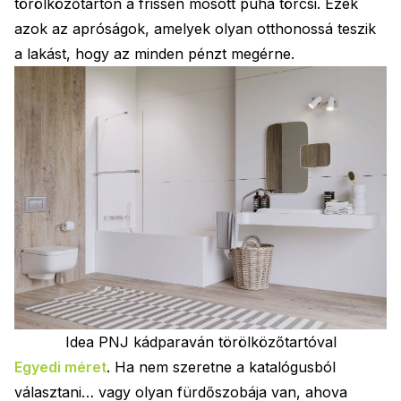
törölközőtartón a frissen mosott puha törcsi. Ezek
azok az apróságok, amelyek olyan otthonossá teszik
a lakást, hogy az minden pénzt megérne.
Idea PNJ kádparaván törölközőtartóval
Egyedi méret
. Ha nem szeretne a katalógusból
választani… vagy olyan fürdőszobája van, ahova