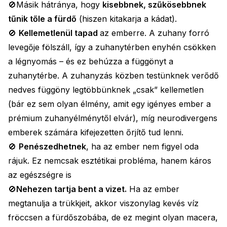
🚫Másik hátránya, hogy
kisebbnek, szűkösebbnek
tűnik tőle a fürdő
(hiszen kitakarja a kádat).
🚫
Kellemetlenül tapad
az emberre. A zuhany forró
levegője fölszáll, így a zuhanytérben enyhén csökken
a légnyomás – és ez behúzza a függönyt a
zuhanytérbe. A zuhanyzás közben testünknek verődő
nedves függöny legtöbbünknek „csak” kellemetlen
(bár ez sem olyan élmény, amit egy igényes ember a
prémium zuhanyélménytől elvár), míg neurodivergens
emberek számára kifejezetten őrjítő tud lenni.
🚫
Penészedhetnek
, ha az ember nem figyel oda
rájuk. Ez nemcsak esztétikai probléma, hanem káros
az egészségre is
🚫
Nehezen tartja bent a vizet.
Ha az ember
megtanulja a trükkjeit, akkor viszonylag kevés víz
fröccsen a fürdőszobába, de ez megint olyan macera,