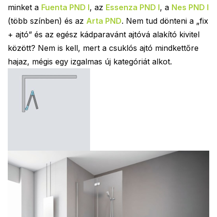
minket a
Fuenta PND I
, az
Essenza PND I
, a
Nes PND I
(több színben) és az
Arta PND
. Nem tud dönteni a „fix
+ ajtó” és az egész kádparavánt ajtóvá alakító kivitel
között? Nem is kell, mert a csuklós ajtó mindkettőre
hajaz, mégis egy izgalmas új kategóriát alkot.