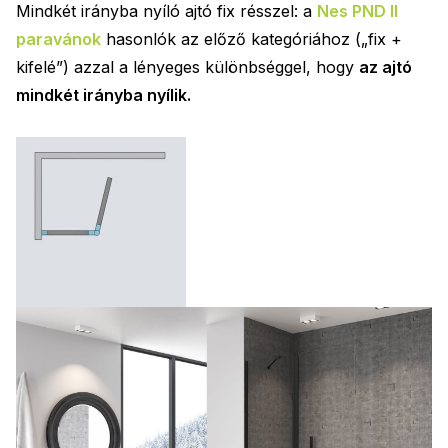
Mindkét irányba nyíló ajtó fix résszel: a
Nes PND II
paravánok
hasonlók az előző kategóriához („fix +
kifelé”) azzal a lényeges különbséggel, hogy
az ajtó
mindkét irányba nyílik.