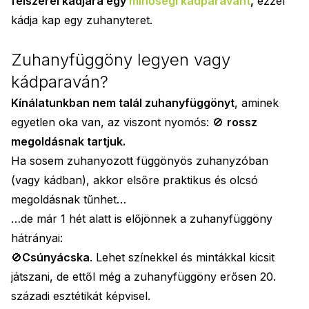
felszerel kádjára egy
minőségi kádparavánt
,
ezzel
kádja kap egy zuhanyteret.
Zuhanyfüggöny legyen vagy
kádparaván?
Kínálatunkban nem talál zuhanyfüggönyt
, aminek
egyetlen oka van, az viszont nyomós: 🚫
rossz
megoldásnak tartjuk.
Ha sosem zuhanyozott függönyös zuhanyzóban
(vagy kádban), akkor elsőre praktikus és olcsó
megoldásnak tűnhet…
…de már 1 hét alatt is előjönnek a zuhanyfüggöny
hátrányai:
🚫
Csúnyácska
. Lehet színekkel és mintákkal kicsit
játszani, de ettől még a zuhanyfüggöny erősen 20.
századi esztétikát képvisel.