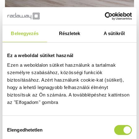
Idea PN DWJ+S tolóajtós kádparaván
Zárt kádparaván tolóajtóval egy fix résszel
. A
Vesta
DWJ
és az
Idea PN DWJ
kádparavánok abban
Beleegyezés
Részletek
A sütikről
különböznek az oldalfalas kiviteltől, hogy itt
épített
falakat zárunk le
a tolóajtós kádparavánnal
(
ugyanúgy zárt zuhanyteret kapunk
).
Ez a weboldal sütiket használ
Ezen a weboldalon sütiket használunk a tartalmak
személyre szabásához, közösségi funkciók
biztosításához.
Azért használunk cookie-kat (sütiket),
hogy a lehető legnagyobb felhasználói élményt
biztosítsuk az Ön számára.
A továbblépéshez kattintson
az "Elfogadom" gombra
Hozzájárulás
Elengedhetetlen
kiválasztása