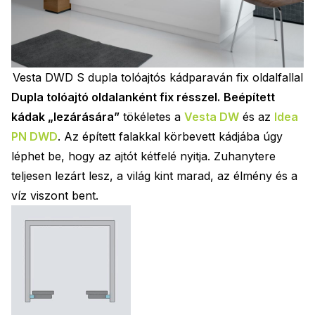
Vesta DWD S dupla tolóajtós kádparaván fix oldalfallal
Dupla tolóajtó oldalanként fix résszel.
Beépített
kádak „lezárására”
tökéletes a
Vesta DW
és az
Idea
PN DWD
. Az épített falakkal körbevett kádjába úgy
léphet be, hogy az ajtót kétfelé nyitja. Zuhanytere
teljesen lezárt lesz, a világ kint marad, az élmény és a
víz viszont bent.