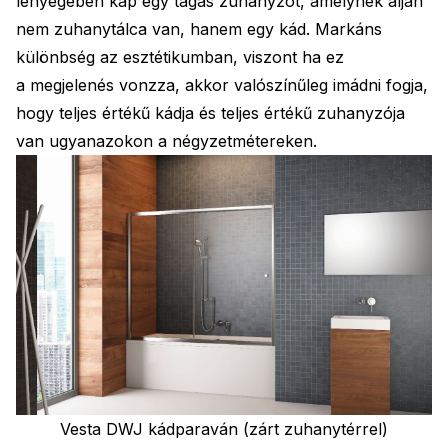
lényegében kap egy tágas zuhanyzót, amelynek alján
nem zuhanytálca van, hanem egy kád. Markáns
különbség az esztétikumban, viszont ha ez
a megjelenés vonzza, akkor valószínűleg imádni fogja,
hogy teljes értékű kádja és teljes értékű zuhanyzója
van ugyanazokon a négyzetmétereken.
Vesta DWJ kádparaván (zárt zuhanytérrel)