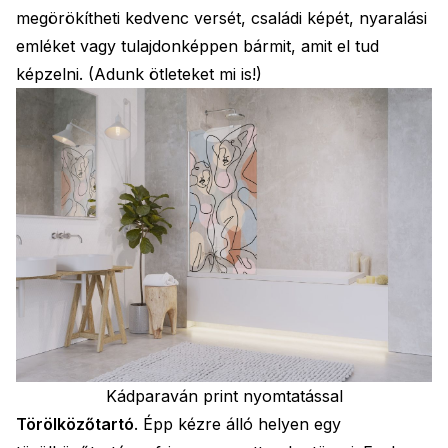
megörökítheti kedvenc versét, családi képét, nyaralási
emléket vagy tulajdonképpen bármit, amit el tud
képzelni. (Adunk ötleteket mi is!)
Kádparaván print nyomtatással
Törölközőtartó
. Épp kézre álló helyen egy