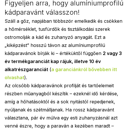
Figyeljen arra, hogy alumíniumprofilú
kádparavánt válasszon!
Száll a gőz, napjában többször emelkedik és csökken
a hőmérséklet, tusfürdők és tisztálkodási szerek
ostromolják a kád és zuhanyzó anyagát. Ezt a
„kiképzést” hosszú távon az alumíniumprofilú
kádparavánok bírják ki – értéküktől függően
2 vagy 3
év termékgaranciát kap rájuk, illetve 10 év
alkatrészgaranciát
(
a garanciánkról bővebben itt
olvashat
).
Az olcsóbb kádparavánok profilját és tartóelemeit
részben műanyagból készítik – ezeknél idő kérdése,
amíg a hőhatásoktól és a sok nyitástól repedjenek,
nyúljanak és szétmálljanak. Ha rossz kádparavánt
választana, pár év múlva egy esti zuhanyzásnál azt
venné észre, hogy a paraván a kezében maradt –