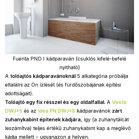
Fuenta PND I kádparaván
(csuklós kifelé-befelé
nyitható)
A
tolóajtós kádparavánoknál
5 alkategória próbálja
eltalálni az Ön ízlését (és fürdőszobájának építési
adottságait).
Tolóajtó egy fix résszel és egy oldalfallal.
A
Vesta
DWJ+S
és az
Idea PN DWJ+S
kádparavánok
zárt
zuhanykabint építenek kádjára
, így (a zuhanytálcát
leszámítva) teljes értékű zuhanykabint kap a meglévő
kádja mellett – ugyanazon a helyen.