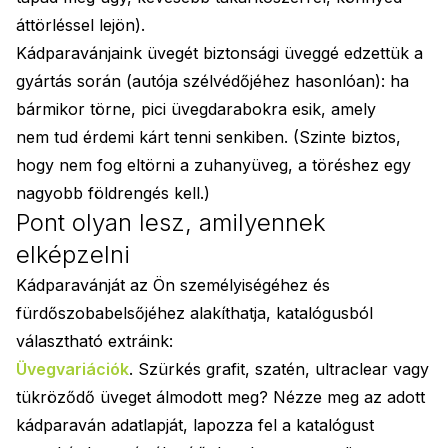
áttörléssel lejön).
Kádparavánjaink üvegét biztonsági üveggé edzettük a
gyártás során (autója szélvédőjéhez hasonlóan): ha
bármikor törne, pici üvegdarabokra esik, amely
nem tud érdemi kárt tenni senkiben. (Szinte biztos,
hogy nem fog eltörni a zuhanyüveg, a töréshez egy
nagyobb földrengés kell.)
Pont olyan lesz, amilyennek
elképzelni
Kádparavánját az Ön személyiségéhez és
fürdőszobabelsőjéhez alakíthatja, katalógusból
választható extráink:
Üvegvariációk
. Szürkés grafit, szatén, ultraclear vagy
tükröződő üveget álmodott meg? Nézze meg az adott
kádparaván adatlapját, lapozza fel a katalógust