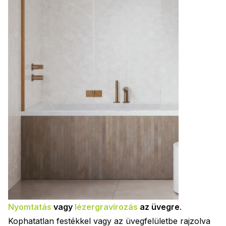
Nyomtatás
vagy
lézergravírozás
az üvegre
.
Kophatatlan festékkel vagy az üvegfelületbe rajzolva