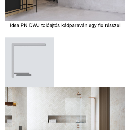
Idea PN DWJ tolóajtós kádparaván egy fix résszel