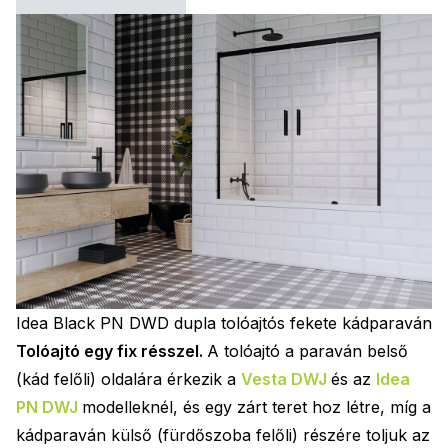
Idea Black PN DWD dupla tolóajtós fekete kádparaván
Tolóajtó egy fix résszel.
A tolóajtó a paraván belső
(kád felőli) oldalára érkezik a
Vesta DWJ
és az
Idea
PN DWJ
modelleknél, és egy zárt teret hoz létre, míg a
kádparaván külső (fürdőszoba felőli) részére toljuk az