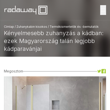
Fő
Címlap
/
Zuhanykabin kisokos
/
Termékismertetők és -bemutatók
Kényelmesebb zuhanyzás a kádban:
ezek Magyarország talán legjobb
kádparavánjai
Megosztom