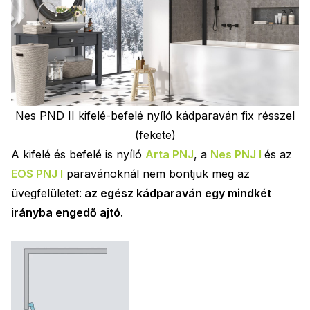
Nes PND II kifelé-befelé nyíló kádparaván fix résszel
(fekete)
A kifelé és befelé is nyíló
Arta PNJ
, a
Nes PNJ I
és az
EOS PNJ I
paravánoknál nem bontjuk meg az
üvegfelületet:
az egész kádparaván egy mindkét
irányba engedő ajtó.