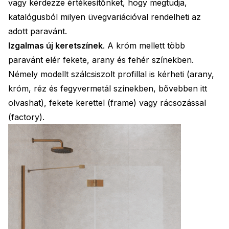
vagy kérdezze értékesítőnket, hogy megtudja,
katalógusból milyen üvegvariációval rendelheti az
adott paravánt.
Izgalmas új keretszínek
. A króm mellett több
paravánt elér fekete, arany és fehér színekben.
Némely modellt szálcsiszolt profillal is kérheti (arany,
króm, réz és fegyvermetál színekben, bővebben itt
olvashat), fekete kerettel (frame) vagy rácsozással
(factory).