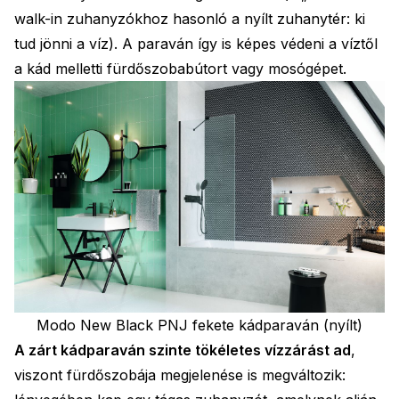
walk-in zuhanyzókhoz hasonló a nyílt zuhanytér: ki
tud jönni a víz). A paraván így is képes védeni a víztől
a kád melletti fürdőszobabútort vagy mosógépet.
Modo New Black PNJ fekete kádparaván (nyílt)
A zárt kádparaván szinte tökéletes vízzárást ad
,
viszont fürdőszobája megjelenése is megváltozik: