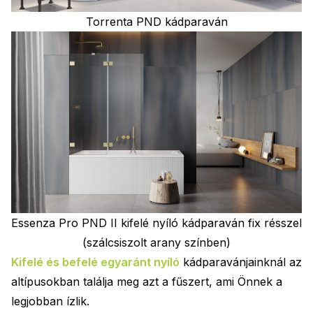
Torrenta PND kádparaván
Essenza Pro PND II kifelé nyíló kádparaván fix résszel
(szálcsiszolt arany színben)
Kifelé és befelé egyaránt nyíló
kádparavánjainknál az
altípusokban találja meg azt a fűszert, ami Önnek a
legjobban ízlik.