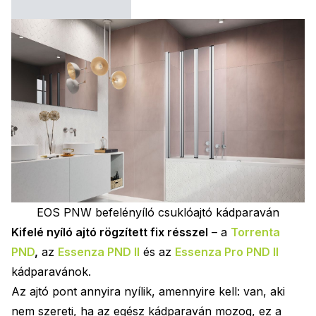
EOS PNW befelényíló csuklóajtó kádparaván
Kifelé nyíló ajtó rögzített fix résszel
– a
Torrenta
PND
,
az
Essenza PND II
és az
Essenza Pro PND II
kádparavánok.
Az ajtó pont annyira nyílik, amennyire kell: van, aki
nem szereti, ha az egész kádparaván mozog, ez a