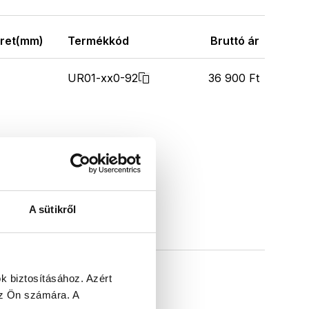
ret(mm)
Termékkód
Bruttó ár
UR01-xx0-92
36 900 Ft
A sütikről
k biztosításához.
Azért
 az Ön számára.
A