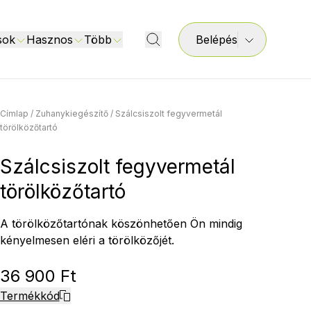
sok
Hasznos
Több
Belépés
Címlap
/
Zuhanykiegészítő
/
Szálcsiszolt fegyvermetál
törölközőtartó
Szálcsiszolt fegyvermetál
törölközőtartó
A törölközőtartónak köszönhetően Ön mindig
kényelmesen eléri a törölközőjét.
36 900 Ft
Termékkód