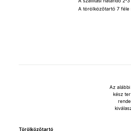
A szállítási határidő 2-3
A törölközőtartó 7 féle
Az alábbi
kész ter
rende
kiválas
Törölközőtartó