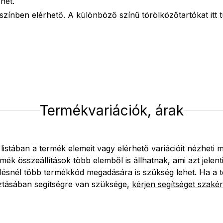
 hét.
 színben elérhető. A különböző színű törölközőtartókat
itt
Termékvariációk, árak
 listában a termék elemeit vagy elérhető variációit nézheti 
mék összeállítások több elemből is állhatnak, ami azt jelent
lésnél több termékkód megadására is szükség lehet. Ha a 
ztásában segítségre van szüksége,
kérjen segítséget szakér