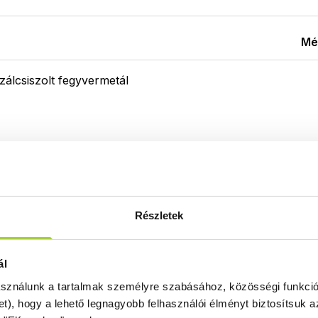
Mé
zálcsiszolt fegyvermetál
Részletek
Terméktámogatás
ál
asználunk a tartalmak személyre szabásához, közösségi funkció
et), hogy a lehető legnagyobb felhasználói élményt biztosítsuk