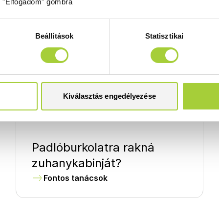
z "Elfogadom" gombra
lközőtartó rendelési segédlet
lközőtartó - Műszaki rajz
Beállítások
Statisztikai
Kiválasztás engedélyezése
Padlóburkolatra rakná
zuhanykabinját?
Fontos tanácsok