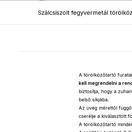
Szálcsiszolt fegyvermetál törölkö
A törölközőtartó furatai
kell megrendelni a
rend
biztosítja, hogy a zuha
belső síkjába.
Az üveg mérettől füg
cserélje a kiválasztott 
A törölközőtartó
minde