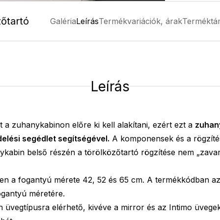
zőtartó
Galéria
Leírás
Termékvariációk, árak
Terméktá
Leírás
t a zuhanykabinon előre ki kell alakítani, ezért ezt a
zuhan
elési segédlet
segítségével.
A komponensek és a rögzítés
nykabin belső részén a törölközőtartó rögzítése nem „zavar
gően a fogantyú mérete 42, 52 és 65 cm. A termékkódban a
fogantyú méretére.
n üvegtípusra
elérhető, kivéve a mirror és az Intimo üvegek