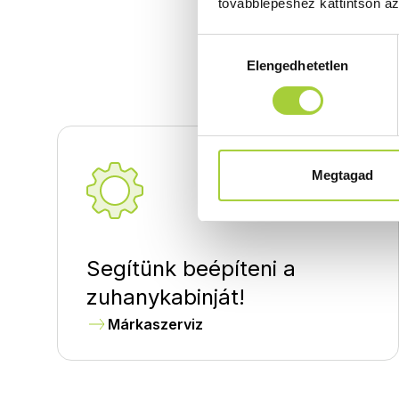
továbblépéshez kattintson a
UR törö
Hozzájárulás
UR Törö
Elengedhetetlen
kiválasztása
Megtagad
Segítünk beépíteni a
zuhanykabinját!
Márkaszerviz