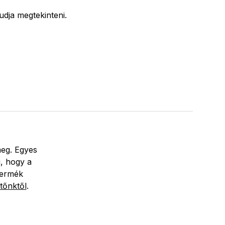
 tudja megtekinteni.
meg. Egyes
i, hogy a
termék
tőnktől
.