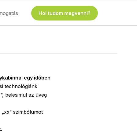
mogatás
Hol tudom megvenni?
ykabinnal egy időben
i technológiánk
”, belesimul az üveg
z „xx” szimbólumot
.