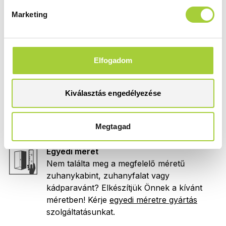
Lézergravírozás
Marketing
Növeld tovább a fürdőszobád egyediségét
ezzel a különleges lehetőséggel. A
lézergravírozás
innovatív technológiája
lehetővé teszi az egyedi minták, fotók
Elfogadom
megjelenítését az üvegen.
Kiválasztás engedélyezése
Print
Ezzel a szimbólummal jelölt termékek esetén
rendelhető
Print
nyomat a zuhanykabinra.
Megtagad
Egyedi méret
Nem találta meg a megfelelő méretű
zuhanykabint, zuhanyfalat vagy
kádparavánt? Elkészítjük Önnek a kívánt
méretben! Kérje
egyedi méretre gyártás
szolgáltatásunkat.