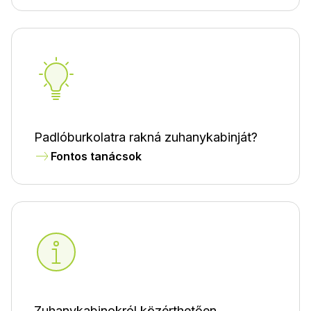
Padlóburkolatra rakná zuhanykabinját?
Fontos tanácsok
Zuhanykabinokról közérthetően,