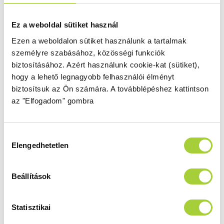
finoman megemeli, míg az ajtó
becsukásakor a küszöb mögé ülteti az ajtót.
Ez a weboldal sütiket használ
Ezen a weboldalon sütiket használunk a tartalmak
Mágnescsík
személyre szabásához, közösségi funkciók
Tökéletes záródást biztosító mágneses
biztosításához.
Azért használunk cookie-kat (sütiket),
tömítőprofilok.
hogy a lehető legnagyobb felhasználói élményt
biztosítsuk az Ön számára.
A továbblépéshez kattintson
az "Elfogadom" gombra
Elegáns króm részletek
Elegáns és praktikus króm elemek.
Hozzájárulás
Elengedhetetlen
kiválasztása
Küszöb nélkül is beépíthető
Lehetősége van a zuhanykabin küszöb
nélküli beépítésére is.
Beállítások
Statisztikai
Felárral rendelhetők