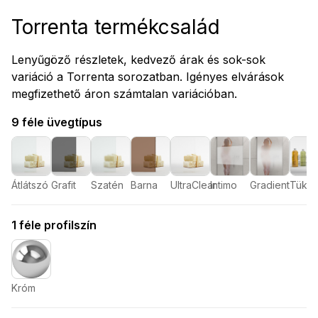
Torrenta termékcsalád
Lenyűgöző részletek, kedvező árak és sok-sok
variáció a Torrenta sorozatban. Igényes elvárások
megfizethető áron számtalan variációban.
9 féle üvegtípus
Átlátszó
Grafit
Szatén
Barna
UltraClear
Intimo
Gradient
Tükör
1 féle profilszín
Króm