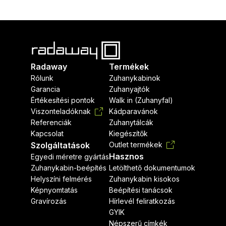
Radaway
Termékek
Rólunk
Zuhanykabinok
Garancia
Zuhanyajtók
Értékesítési pontok
Walk in (Zuhanyfal)
Viszonteladóknak
Kádparavánok
Referenciák
Zuhanytálcák
Kapcsolat
Kiegészítők
Szolgáltatások
Outlet termékek
Hasznos
Egyedi méretre gyártás
Zuhanykabin-beépítés
Letölthető dokumentumok
Helyszíni felmérés
Zuhanykabin kisokos
Képnyomtatás
Beépítési tanácsok
Gravírozás
Hírlevél feliratkozás
GYIK
Népszerű címkék