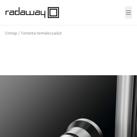
Fő
Címlap
/
Torrenta termékcsalád