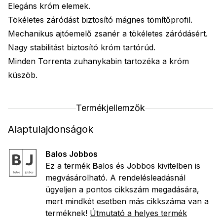
Elegáns króm elemek.
Tökéletes záródást biztosító mágnes tömítőprofil.
Mechanikus ajtóemelő zsanér a tökéletes záródásért.
Nagy stabilitást biztosító króm tartórúd.
Minden Torrenta zuhanykabin tartozéka a króm
küszöb.
Termékjellemzők
Alaptulajdonságok
Balos Jobbos
Ez a termék
B
alos és
J
obbos kivitelben is
megvásárolható. A rendelésleadásnál
ügyeljen a pontos cikkszám megadására,
mert mindkét esetben más cikkszáma van a
terméknek!
Útmutató a helyes termék