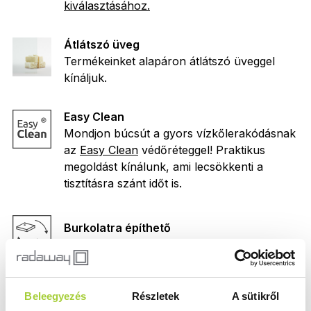
kiválasztásához.
Átlátszó üveg
Termékeinket alapáron átlátszó üveggel
kínáljuk.
Easy Clean
Mondjon búcsút a gyors vízkőlerakódásnak
az
Easy Clean
védőréteggel! Praktikus
megoldást kínálunk, ami lecsökkenti a
tisztításra szánt időt is.
Burkolatra építhető
Közvetlenül a burkolatra is ráépíthető.
Emelőmechanika
Beleegyezés
Részletek
A sütikről
Az emelőmechanikás zsanér nyitáskor