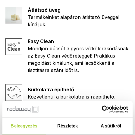
Átlátszó üveg
Termékeinket alapáron átlátszó üveggel
kínáljuk.
Easy Clean
Mondjon búcsút a gyors vízkőlerakódásnak
az
Easy Clean
védőréteggel! Praktikus
megoldást kínálunk, ami lecsökkenti a
tisztításra szánt időt is.
Burkolatra építhető
Közvetlenül a burkolatra is ráépíthető.
Emelőmechanika
Az emelőmechanikás zsanér nyitáskor
Beleegyezés
Részletek
A sütikről
finoman megemeli, míg az ajtó