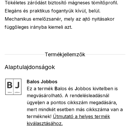
Tökéletes záródást biztosító mágneses tömítőprofil.
Elegáns és praktikus fogantyúk kívül, belül.
Mechanikus emelőzsanér, mely az ajtó nyitásakor
függőleges irányba kiemeli azt.
Termékjellemzők
Alaptulajdonságok
Balos Jobbos
Ez a termék
B
alos és
J
obbos kivitelben is
megvásárolható. A rendelésleadásnál
ügyeljen a pontos cikkszám megadására,
mert mindkét esetben más cikkszáma van a
terméknek!
Útmutató a helyes termék
kiválasztásához.