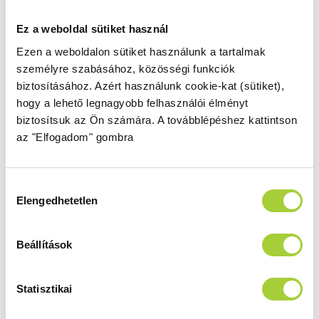
becsukásakor a küszöb mögé ülteti az ajtót.
Ez a weboldal sütiket használ
Mágnescsík
Ezen a weboldalon sütiket használunk a tartalmak
Tökéletes záródást biztosító mágneses
személyre szabásához, közösségi funkciók
tömítőprofilok.
biztosításához.
Azért használunk cookie-kat (sütiket),
hogy a lehető legnagyobb felhasználói élményt
biztosítsuk az Ön számára.
A továbblépéshez kattintson
Elegáns króm részletek
az "Elfogadom" gombra
Elegáns és praktikus króm elemek.
Hozzájárulás
Küszöb nélkül is beépíthető
Elengedhetetlen
kiválasztása
Lehetősége van a zuhanykabin küszöb
nélküli beépítésére is.
Beállítások
Felárral rendelhetők
Statisztikai
Lézergravírozás