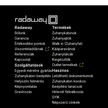
Radaway
Termékek
Rólunk
Zuhanykabinok
Garancia
Zuhanyajtók
Értékesítési pontok
Walk in (Zuhanyfal)
Viszonteladóknak
Kádparavánok
Referenciák
Zuhanytálcák
Kapcsolat
Kiegészítők
Szolgáltatások
Outlet termékek
Hasznos
Egyedi méretre gyártás
Zuhanykabin-beépítés
Letölthető dokumentumok
Helyszíni felmérés
Zuhanykabin kisokos
Képnyomtatás
Beépítési tanácsok
Gravírozás
Hírlevél feliratkozás
GYIK
Népszerű címkék