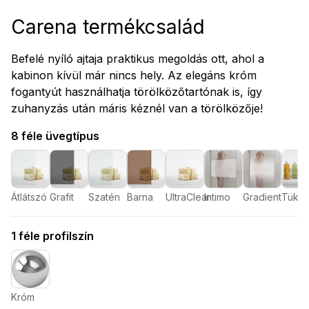
Carena termékcsalád
Befelé nyíló ajtaja praktikus megoldás ott, ahol a
kabinon kívül már nincs hely. Az elegáns króm
fogantyút használhatja törölközőtartónak is, így
zuhanyzás után máris kéznél van a törölközője!
8 féle üvegtípus
Átlátszó
Grafit
Szatén
Barna
UltraClear
Intimo
Gradient
Tükör
1 féle profilszín
Króm