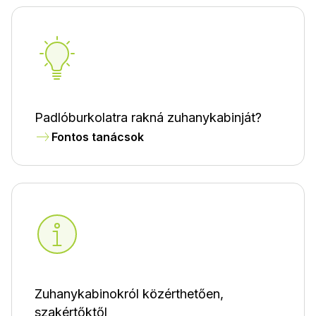
Padlóburkolatra rakná zuhanykabinját?
Fontos tanácsok
Zuhanykabinokról közérthetően,
szakértőktől