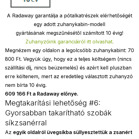
A Radaway garantálja a pótalkatrészek elérhetőségét
egy adott zuhanykabin-modell
gyártásának megszűnésétől számított 10 évig!
Zuhanyzóink garanciáiról itt olvashat.
Megnézem egy oldalon a legolcsóbb zuhanykabint: 70
800 Ft. Vegyük úgy, hogy ez a teljes költségem (nincs
szállítási díj, nincs beüzemelés) és azért kell pluszban
erre költenem, mert az eredetileg választott zuhanyzó
nem bírta 10 évig.
609 166 Ft a Radaway előnye.
Megtakarítási lehetőség #6:
Gyorsabban takarítható szobák
síkzsanérral
Az
egyik oldalról üvegsíkba süllyesztettük a zsanért