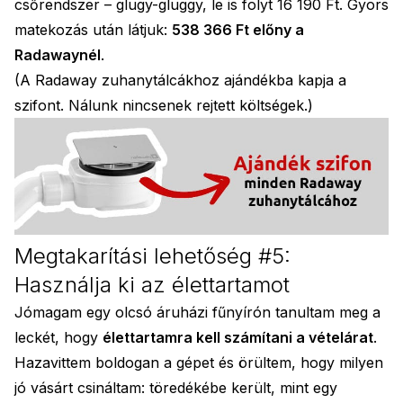
csőrendszer – glugy-gluggy, le is folyt 16 190 Ft. Gyors
matekozás után látjuk:
538 366 Ft előny a
Radawaynél
.
(A Radaway zuhanytálcákhoz ajándékba kapja a
szifont. Nálunk nincsenek rejtett költségek.)
Megtakarítási lehetőség #5:
Használja ki az élettartamot
Jómagam egy olcsó áruházi fűnyírón tanultam meg a
leckét, hogy
élettartamra kell számítani a vételárat
.
Hazavittem boldogan a gépet és örültem, hogy milyen
jó vásárt csináltam: töredékébe került, mint egy