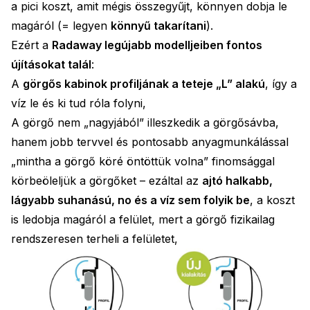
a pici koszt, amit mégis összegyűjt, könnyen dobja le
magáról (= legyen
könnyű takarítani
).
Ezért a
Radaway legújabb modelljeiben fontos
újításokat talál
:
A
görgős kabinok profiljának a teteje „L” alakú
, így a
víz le és ki tud róla folyni,
A görgő nem „nagyjából” illeszkedik a görgősávba,
hanem jobb tervvel és pontosabb anyagmunkálással
„mintha a görgő köré öntöttük volna” finomsággal
körbeöleljük a görgőket – ezáltal az
ajtó halkabb,
lágyabb suhanású, no és a víz sem folyik be
, a koszt
is ledobja magáról a felület, mert a görgő fizikailag
rendszeresen terheli a felületet,