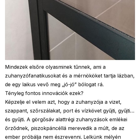
Mindezek elsőre olyasminek tűnnek, ami a
zuhanyzófanatikusokat és a mérnököket tartja lázban,
de egy laikus vevő meg „jó-jó” bólogat rá.
Tényleg fontos innovációk ezek?
Képzelje el velem azt, hogy a zuhanyzója a vizet,
szappant, szőrszálakat, port és vízkövet gyűjti, gyűjti…
és gyűjti. A görgősáv alattrégi zuhanyzások emlékei
őrződnek, piszokpáncéllá merevedik a múlt, de az
ember próbálja nem észrevenni. Lelkünk mélyén