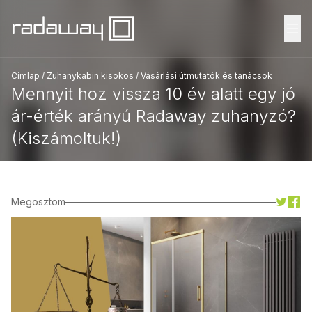
Fő
Címlap
/
Zuhanykabin kisokos
/
Vásárlási útmutatók és tanácsok
Mennyit hoz vissza 10 év alatt egy jó
ár-érték arányú Radaway zuhanyzó?
(Kiszámoltuk!)
Megosztom