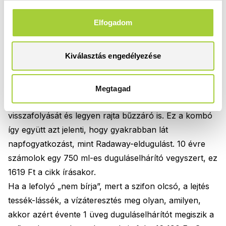
Legkönnyebb azt a dugulást
Elfogadom
elhárítani, amely ki sem alakul
„Mindenhol hajszálak!”
Kiválasztás engedélyezése
Ez is megoldandó feladat: a
lefolyóknál
figyelnünk kell
arra, hogy
minél nagyobb vízáteresztéssel
vigye el a
vizet, a lejtésük jó legyen, a takarófedél ne
Megtagad
rozsdásodjon, a szifon akadályozza meg a víz
visszafolyását és legyen rajta bűzzáró is. Ez a kombó
így együtt azt jelenti, hogy gyakrabban lát
napfogyatkozást, mint Radaway-eldugulást. 10 évre
számolok egy 750 ml-es duguláselhárító vegyszert, ez
1619 Ft a cikk írásakor.
Ha a lefolyó „nem bírja”, mert a szifon olcsó, a lejtés
tessék-lássék, a vízáteresztés meg olyan, amilyen,
akkor azért évente 1 üveg duguláselhárítót megiszik a