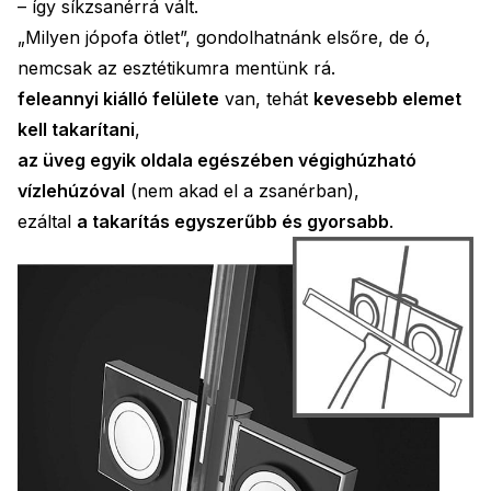
– így síkzsanérrá vált.
„Milyen jópofa ötlet”, gondolhatnánk elsőre, de ó,
nemcsak az esztétikumra mentünk rá.
feleannyi kiálló felülete
van, tehát
kevesebb elemet
kell takarítani
,
az üveg egyik oldala egészében végighúzható
vízlehúzóval
(nem akad el a zsanérban),
ezáltal
a takarítás egyszerűbb és gyorsabb
.