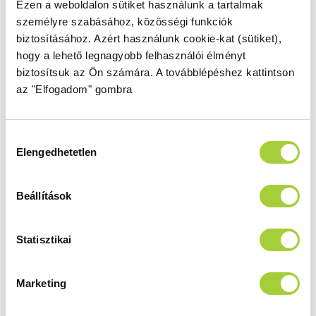
zuhanytálcái gyárilag jól lejtenek
– helyesen kell
Ezen a weboldalon sütiket használunk a tartalmak
beépíteni és szevaszt mondunk a víznek (mert
személyre szabásához, közösségi funkciók
biztosításához.
Azért használunk cookie-kat (sütiket),
lefolyik).
hogy a lehető legnagyobb felhasználói élményt
523 795 Ft előnyben jár a Radaway.
biztosítsuk az Ön számára.
A továbblépéshez kattintson
az "Elfogadom" gombra
Hozzájárulás
Elengedhetetlen
kiválasztása
Beállítások
Statisztikai
Marketing
A képen egy Teos F műmárvány zuhanytálca látható.
Megtakarítási lehetőség #4: