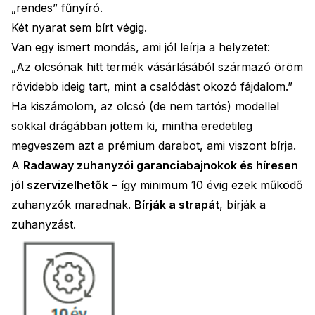
„rendes” fűnyíró.
Két nyarat sem bírt végig.
Van egy ismert mondás, ami jól leírja a helyzetet:
„Az olcsónak hitt termék vásárlásából származó öröm
rövidebb ideig tart, mint a csalódást okozó fájdalom.”
Ha kiszámolom, az olcsó (de nem tartós) modellel
sokkal drágábban jöttem ki, mintha eredetileg
megveszem azt a prémium darabot, ami viszont bírja.
A
Radaway zuhanyzói garanciabajnokok és híresen
jól szervizelhetők
– így minimum 10 évig ezek működő
zuhanyzók maradnak.
Bírják a strapát
, bírják a
zuhanyzást.