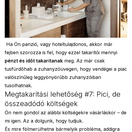
Ha Ön panzió, vagy hoteltulajdonos, akkor már
fejben szorozza is fel, hogy ezzel takarítói mennyi
pénzt és időt takarítanak
meg. Az már csak
tusfürdőhab a zuhanyzóüvegen, hogy vendégei a piac
valószínűleg leggyönyörűbb zuhanyzóiban
tusolhatnak.
Megtakarítási lehetőség #7: Pici, de
összeadódó költségek
Ön nem gondol az alábbi költségekre vásárláskor – de
mi igen. Az a dolgunk, hogy tudjuk.
És mire fölmerülhetne bármelyik probléma, addigra