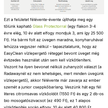
Ezt a felületet félévente-évente újíthatja meg egy
tőlünk kapható
Glass Protectorral
(egy flakon 3-4
évre elég, 10 év alatt elfogy mondjuk 3, ami így 25 500
Ft). Ha bármi folt az üvegen maradna, konyharuhával
lehúzza vegyszer nélkül – tapasztalatunk, hogy az
EasyClean vízlepergető réteggel bevont üveget még
évtizedes használat után sem kell vízkőtleníteni.
Viszont ha ilyen bevonat nélküli zuhanyzót választ (a
Radawaynél ez nem lehetséges, mert minden üvegünk
vízlepergető), akkor félévente már zavarja az ember
szemét a junior cseppkőbarlang. Veszünk hát egy fél
literes citromsavas vízkőoldót (1550 Ft) és egy 2 db-os
bio mosogatószivacsot (ez 490 Ft), ez 1 alapos
vízkőtlenítés során elfogy. 10 év alatt 40 800 Ft