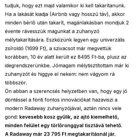
tudjuk, hogy ezt majd valamikor ki kell takarítanunk.
Ha a lakását kiadja (Airbnb vagy hosszú táv), akkor
minden bérlő után takarít, magánlakásban mondjuk 2
évente rávesszük magunkat a zuhanyzó
mélytakarítására. Eszközünk legyen egy univerzális
zsíroldó (1699 Ft), a szivacsot már megvettük
korábban, 10 év alatt került ez 8495 Ft-ba, plusz az
idegrendszerünkbe. Jómagam mélytisztítottam már ki
zuhanyzót és higgye el nekem: nem vágyom rá
többször.
Ön abban a szerencsés helyzetben van, hogy egy jó
döntéssel a fönti fontos innovációkat hazaviszi a
modern Radaway zuhanyzójával, aztán nincs vele
gond:
kevesebb kosz gyűlik, az ajtó kiemelhető,
minden felület egy törlőronggyal tisztává tehető
.
A Radaway már 23 795 Ft megtakarításnál jár.