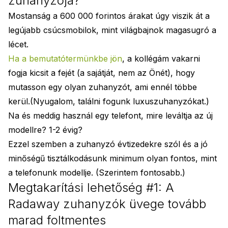
zuhanyzója?
Mostanság a 600 000 forintos árakat úgy viszik át a
legújabb csúcsmobilok, mint világbajnok magasugró a
lécet.
Ha a bemutatótermünkbe jön
, a kollégám vakarni
fogja kicsit a fejét (a sajátját, nem az Önét), hogy
mutasson egy olyan zuhanyzót, ami ennél többe
kerül.(Nyugalom, találni fogunk luxuszuhanyzókat.)
Na és meddig használ egy telefont, mire leváltja az új
modellre? 1-2 évig?
Ezzel szemben a zuhanyzó évtizedekre szól és a jó
minőségű tisztálkodásunk minimum olyan fontos, mint
a telefonunk modellje. (Szerintem fontosabb.)
Megtakarítási lehetőség #1: A
Radaway zuhanyzók üvege tovább
marad foltmentes