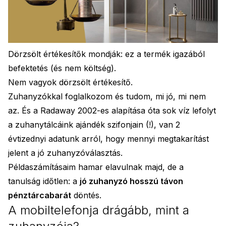
Dörzsölt értékesítők mondják: ez a termék igazából
befektetés (és nem költség).
Nem vagyok dörzsölt értékesítő.
Zuhanyzókkal foglalkozom és tudom, mi jó, mi nem
az. És a Radaway 2002-es alapítása óta sok víz lefolyt
a zuhanytálcáink ajándék szifonjain (!), van 2
évtizednyi adatunk arról, hogy mennyi megtakarítást
jelent a jó zuhanyzóválasztás.
Példaszámításaim hamar elavulnak majd, de a
tanulság időtlen: a
jó zuhanyzó hosszú távon
pénztárcabarát
döntés.
A mobiltelefonja drágább, mint a