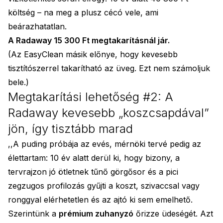
költség – na meg a plusz cécó vele, ami
beárazhatatlan.
A Radaway 15 300 Ft megtakarításnál jár.
(Az EasyClean másik előnye, hogy kevesebb
tisztítószerrel takarítható az üveg. Ezt nem számoljuk
bele.)
Megtakarítási lehetőség #2: A
Radaway kevesebb „koszcsapdával”
jön, így tisztább marad
,,A puding próbája az evés, mérnöki tervé pedig az
élettartam: 10 év alatt derül ki, hogy bizony, a
tervrajzon jó ötletnek tűnő görgősor és a pici
zegzugos profilozás gyűjti a koszt, szivaccsal vagy
ronggyal elérhetetlen és az ajtó ki sem emelhető.
Szerintünk a
prémium zuhanyzó
őrizze üdeségét. Azt