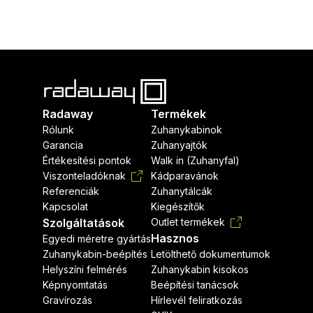
Radaway
Termékek
Rólunk
Zuhanykabinok
Garancia
Zuhanyajtók
Értékesítési pontok
Walk in (Zuhanyfal)
Viszonteladóknak
Kádparavánok
Referenciák
Zuhanytálcák
Kapcsolat
Kiegészítők
Szolgáltatások
Outlet termékek
Hasznos
Egyedi méretre gyártás
Zuhanykabin-beépítés
Letölthető dokumentumok
Helyszíni felmérés
Zuhanykabin kisokos
Képnyomtatás
Beépítési tanácsok
Gravírozás
Hírlevél feliratkozás