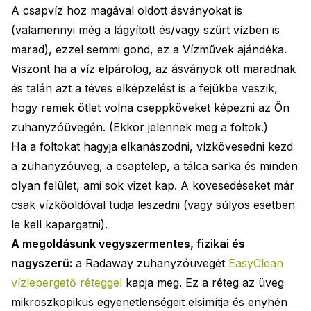
A csapvíz hoz magával oldott ásványokat is
(valamennyi még a lágyított és/vagy szűrt vízben is
marad), ezzel semmi gond, ez a Vízművek ajándéka.
Viszont ha a víz elpárolog, az ásványok ott maradnak
és talán azt a téves elképzelést is a fejükbe veszik,
hogy remek ötlet volna cseppköveket képezni az Ön
zuhanyzóüvegén. (Ekkor jelennek meg a foltok.)
Ha a foltokat hagyja elkanászodni, vízkövesedni kezd
a zuhanyzóüveg, a csaptelep, a tálca sarka és minden
olyan felület, ami sok vizet kap. A kövesedéseket már
csak vízkőoldóval tudja leszedni (vagy súlyos esetben
le kell kapargatni).
A megoldásunk vegyszermentes, fizikai és
nagyszerű:
a Radaway zuhanyzóüvegét
EasyClean
vízlepergető réteggel
kapja meg. Ez a réteg az üveg
mikroszkopikus egyenetlenségeit elsimítja és enyhén