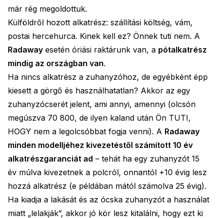
már rég megoldottuk.
Külföldről hozott alkatrész: szállítási költség, vám,
postai hercehurca. Kinek kell ez? Önnek tuti nem. A
Radaway
esetén óriási raktárunk van, a
pótalkatrész
mindig az országban van
.
Ha nincs alkatrész a zuhanyzóhoz, de egyébként épp
kiesett a görgő és használhatatlan? Akkor az egy
zuhanyzócserét jelent, ami annyi, amennyi (olcsón
megúszva 70 800, de ilyen kaland után Ön TUTI,
HOGY nem a legolcsóbbat fogja venni). A
Radaway
minden modelljéhez kivezetéstől számított 10 év
alkatrészgaranciát ad
– tehát ha egy zuhanyzót 15
év múlva kivezetnek a polcról, onnantól +10 évig lesz
hozzá alkatrész (e példában mától számolva 25 évig).
Ha kiadja a lakását és az ócska zuhanyzót a használat
miatt „lelakják”, akkor jó kör lesz kitalálni, hogy ezt ki