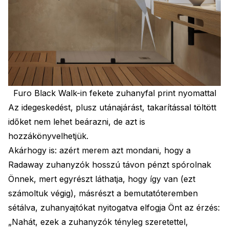
Furo Black Walk-in fekete zuhanyfal print nyomattal
Az idegeskedést, plusz utánajárást, takarítással töltött
időket nem lehet beárazni, de azt is
hozzákönyvelhetjük.
Akárhogy is: azért merem azt mondani, hogy a
Radaway zuhanyzók hosszú távon pénzt spórolnak
Önnek, mert egyrészt láthatja, hogy így van (ezt
számoltuk végig), másrészt a bemutatóteremben
sétálva, zuhanyajtókat nyitogatva elfogja Önt az érzés:
„Nahát, ezek a zuhanyzók tényleg szeretettel,