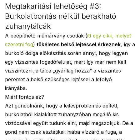
Megtakarítási lehetőség #3:
Burkolatbontás nélkül berakható
zuhanytálcák
A beépíthető műmárvány csodák (
itt egy cikk, melyet
szeretni fog
)
tökéletes belső lejtéssel érkeznek
, így a
burkoló dolga előkészítés során annyi, hogy legyen
egy vízszintes fogadófelület, mert így már nem kell
vízszintezni, a tálca „gyárilag hozza” a vízszintes
peremet a belső szükséges lejtéssel a lefolyó
irányába.
Miért fontos ez?
Azt gondolnánk, hogy a lejtésproblémás épített,
burkolatból kialakított zuhanyzóban megálló kis
víztócsával együtt tudunk élni, majd megszokjuk. De a
gond nem csak esztétikai: hiába vízzáró a fuga, a