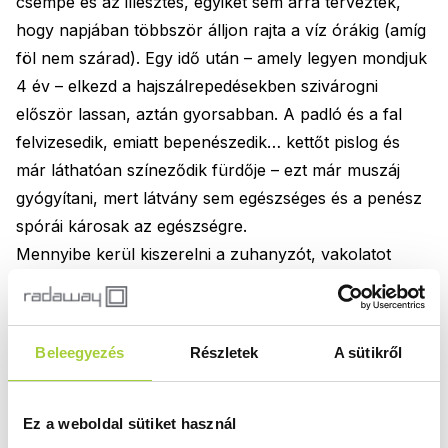
csempe és az illesztés, egyiket sem arra tervezték,
hogy napjában többször álljon rajta a víz órákig (amíg
föl nem szárad). Egy idő után – amely legyen mondjuk
4 év – elkezd a hajszálrepedésekben szivárogni
először lassan, aztán gyorsabban. A padló és a fal
felvizesedik, emiatt bepenészedik… kettőt pislog és
már láthatóan színeződik fürdője – ezt már muszáj
gyógyítani, mert látvány sem egészséges és a penész
spórái károsak az egészségre.
Mennyibe kerül kiszerelni a zuhanyzót, vakolatot
leverni, falat kiszárítani, újravakolni, szigetelni,
újraszerelni? Szakifüggő az ajánlat, de egy 500 000
Ft-ot becsülhetünk rá anyaggal és mindennel (lehet,
Beleegyezés
Részletek
A sütikről
hogy keveset is mondtam).
Ennek a problémakörnek még a lehetőségét is
segítünk elkerülni azzal, hogy a
Radaway
Ez a weboldal sütiket használ