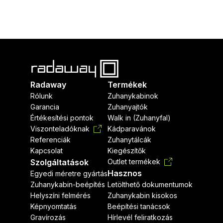
Radaway
Termékek
Rólunk
Zuhanykabinok
Garancia
Zuhanyajtók
Értékesítési pontok
Walk in (Zuhanyfal)
Viszonteladóknak
Kádparavánok
Referenciák
Zuhanytálcák
Kapcsolat
Kiegészítők
Szolgáltatások
Outlet termékek
Hasznos
Egyedi méretre gyártás
Zuhanykabin-beépítés
Letölthető dokumentumok
Helyszíni felmérés
Zuhanykabin kisokos
Képnyomtatás
Beépítési tanácsok
Gravírozás
Hírlevél feliratkozás