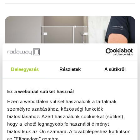
Beleegyezés
Részletek
A sütikről
Ez a weboldal sütiket használ
Ezen a weboldalon sütiket használunk a tartalmak
személyre szabásához, közösségi funkciók
biztosításához.
Azért használunk cookie-kat (sütiket),
hogy a lehető legnagyobb felhasználói élményt
Egyedi méretre szabva – mi
biztosítsuk az Ön számára.
A továbblépéshez kattintson
megjavítjuk azt, amit más elszabott!
az "Elfogadom" gombra