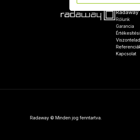
Radaway
Rólunk
Garancia
Értékesítés
Viszontela
Referenciá
Kapcsolat
Radaway © Minden jog fenntartva.