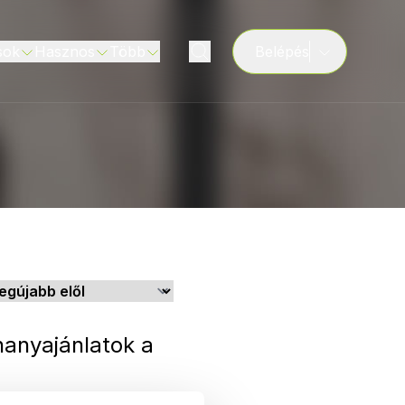
sok
Hasznos
Több
Belépés
anyajánlatok a