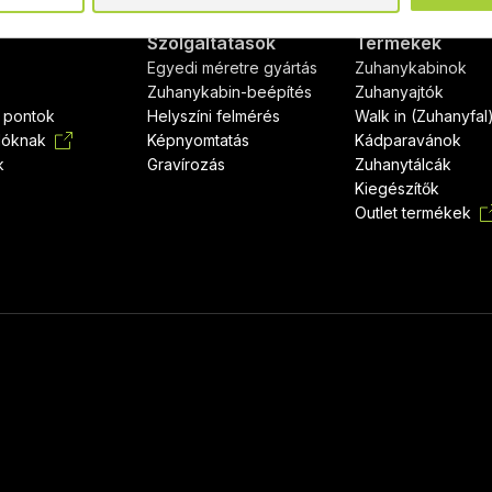
Szolgáltatások
Termékek
Egyedi méretre gyártás
Zuhanykabinok
Zuhanykabin-beépítés
Zuhanyajtók
i pontok
Helyszíni felmérés
Walk in (Zuhanyfal
dóknak
Képnyomtatás
Kádparavánok
k
Gravírozás
Zuhanytálcák
Kiegészítők
Outlet termékek