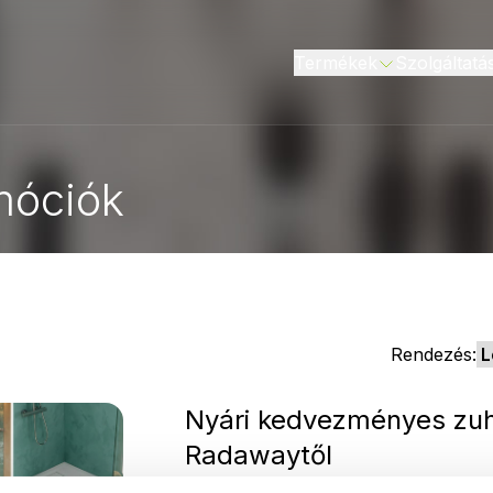
Termékek
Szolgáltatá
móciók
Rendezés:
Nyári kedvezményes zuh
Radawaytől