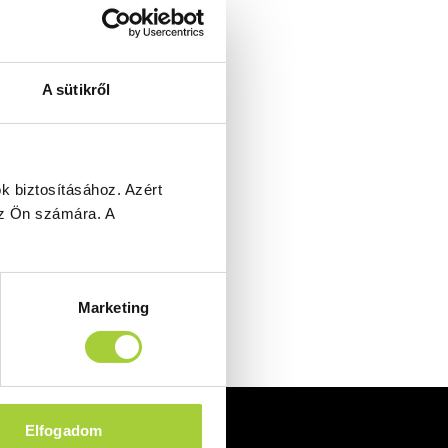
 klasszikus eleganciát
megtalálja hozzá a
A sütikről
t, méghozzá kedvezményes
k biztosításához.
Azért
 az Ön számára.
A
Marketing
Elfogadom