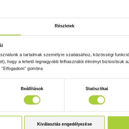
5 perc olvasási idő
Akár a modern minimalizmust, akár a
részesíti előnyben, most könnyedén 
Részletek
tökéletes zuhanytálcát vagy kabin
áron. A Radaway akciós kínálat...
ál
asználunk a tartalmak személyre szabásához, közösségi funkció
et), hogy a lehető legnagyobb felhasználói élményt biztosítsuk
z "Elfogadom" gombra
Beállítások
Statisztikai
Kiválasztás engedélyezése