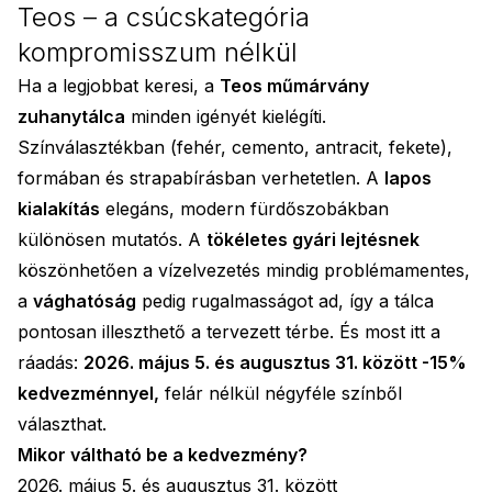
Teos – a csúcskategória
kompromisszum nélkül
Ha a legjobbat keresi, a
Teos műmárvány
zuhanytálca
minden igényét kielégíti.
Színválasztékban (fehér, cemento, antracit, fekete),
formában és strapabírásban verhetetlen. A
lapos
kialakítás
elegáns, modern fürdőszobákban
különösen mutatós. A
tökéletes gyári lejtésnek
köszönhetően a vízelvezetés mindig problémamentes,
a
vághatóság
pedig rugalmasságot ad, így a tálca
pontosan illeszthető a tervezett térbe. És most itt a
ráadás:
2026. május 5. és augusztus 31. között -15%
kedvezménnyel,
felár nélkül négyféle színből
választhat.
Mikor váltható be a kedvezmény?
2026. május 5. és augusztus 31. között