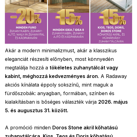
Akár a modern minimalizmust, akár a klasszikus
eleganciát részesíti előnyben, most könnyedén
megtalálja hozzá a
tökéletes zuhanytálcát vagy
kabint, méghozzá kedvezményes áron
. A Radaway
akciós kínálata éppoly sokszínű, mint maguk a
fürdőszobák: anyagban, formában, színben és
kialakításban is bőséges választék várja
2026. május
5. és augusztus 31. között.
A promóció minden
Doros Stone akril kőhatású
zuhanytálcára, Kios, Teos és Doris kőhatású