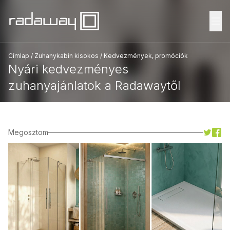
Fő
Címlap
/
Zuhanykabin kisokos
/
Kedvezmények, promóciók
Nyári kedvezményes
zuhanyajánlatok a Radawaytől
Megosztom