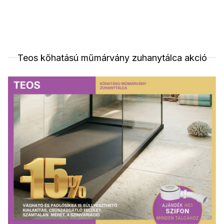
Teos kőhatású műmárvány zuhanytálca akció