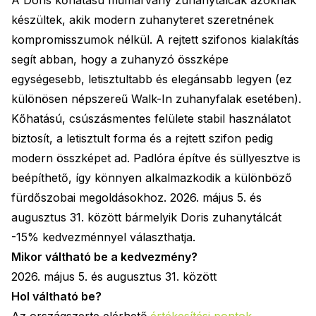
A Doris kőhatású műmárvány zuhanytálcák azoknak
készültek, akik modern zuhanyteret szeretnének
kompromisszumok nélkül. A rejtett szifonos kialakítás
segít abban, hogy a zuhanyzó összképe
egységesebb, letisztultabb és elegánsabb legyen (ez
különösen népszereű Walk-In zuhanyfalak esetében).
Kőhatású, csúszásmentes felülete stabil használatot
biztosít, a letisztult forma és a rejtett szifon pedig
modern összképet ad. Padlóra építve és süllyesztve is
beépíthető, így könnyen alkalmazkodik a különböző
fürdőszobai megoldásokhoz. 2026. május 5. és
augusztus 31. között bármelyik Doris zuhanytálcát
-15% kedvezménnyel választhatja.
Mikor váltható be a kedvezmény?
2026. május 5. és augusztus 31. között
Hol váltható be?