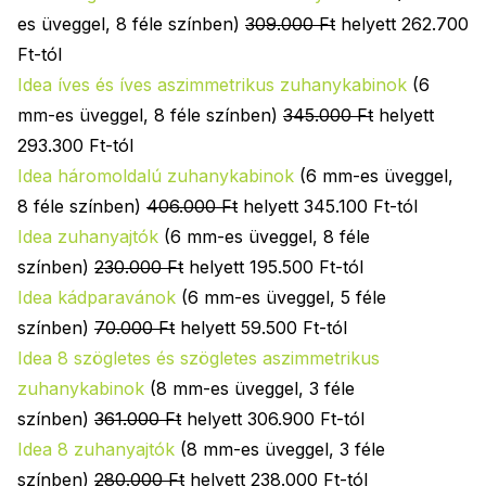
es üveggel, 8 féle színben)
309.000 Ft
helyett 262.700
Ft-tól
Idea íves és íves aszimmetrikus zuhanykabinok
(6
mm-es üveggel, 8 féle színben)
345.000 Ft
helyett
293.300 Ft-tól
Idea háromoldalú zuhanykabinok
(6 mm-es üveggel,
8 féle színben)
406.000 Ft
helyett 345.100 Ft-tól
Idea zuhanyajtók
(6 mm-es üveggel, 8 féle
színben)
230.000 Ft
helyett 195.500 Ft-tól
Idea kádparavánok
(6 mm-es üveggel, 5 féle
színben)
70.000 Ft
helyett 59.500 Ft-tól
Idea 8 szögletes és szögletes aszimmetrikus
zuhanykabinok
(8 mm-es üveggel, 3 féle
színben)
361.000 Ft
helyett 306.900 Ft-tól
Idea 8 zuhanyajtók
(8 mm-es üveggel, 3 féle
színben)
280.000 Ft
helyett 238.000 Ft-tól