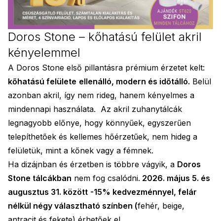
Doros Stone – kőhatású felület akril
kényelemmel
A Doros Stone első pillantásra prémium érzetet kelt:
kőhatású felülete
ellenálló, modern és időtálló.
Belül
azonban akril, így nem rideg, hanem kényelmes a
mindennapi használata. Az akril zuhanytálcák
legnagyobb előnye, hogy könnyűek, egyszerűen
telepíthetőek és kellemes hőérzetűek, nem hideg a
felületük, mint a kőnek vagy a fémnek.
Ha dizájnban és érzetben is többre vágyik, a
Doros
Stone tálcákban
nem fog csalódni.
2026. május 5. és
augusztus 31. között
-15% kedvezménnyel, felár
nélkül négy választható színben (
fehér, beige,
antracit és fekete) érhetőek el.