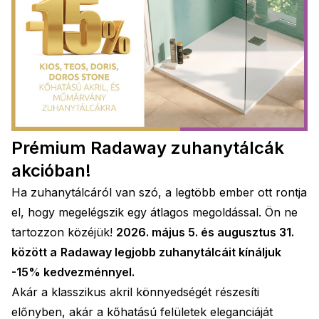
Prémium Radaway zuhanytálcák
akcióban!
Ha zuhanytálcáról van szó, a legtöbb ember ott rontja
el, hogy megelégszik egy átlagos megoldással. Ön ne
tartozzon közéjük!
2026. május 5. és augusztus 31.
között a
Radaway legjobb zuhanytálcáit kínáljuk
-15% kedvezménnyel.
Akár a klasszikus akril könnyedségét részesíti
előnyben, akár a kőhatású felületek eleganciáját