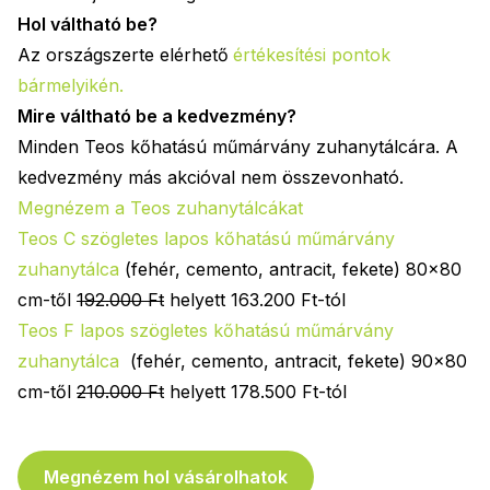
Hol váltható be?
Az országszerte elérhető
értékesítési pontok
bármelyikén
.
Mire váltható be a kedvezmény?
Minden Teos kőhatású műmárvány zuhanytálcára. A
kedvezmény más akcióval nem összevonható.
Megnézem a Teos zuhanytálcákat
Teos C szögletes lapos kőhatású műmárvány
zuhanytálca
(fehér, cemento, antracit, fekete) 80x80
cm-től
192.000 Ft
helyett 163.200 Ft-tól
Teos F lapos szögletes
kőhatású műmárvány
zuhanytálca
(fehér, cemento, antracit, fekete) 90x80
cm-től
210.000 Ft
helyett 178.500 Ft-tól
Megnézem hol vásárolhatok