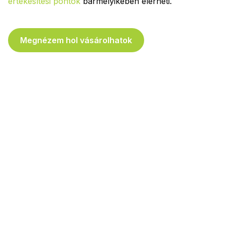
értékesítési pontok
bármelyikében elérheti.
Megnézem hol vásárolhatok