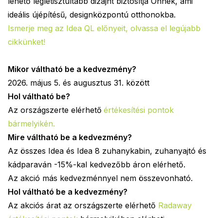
lehető legletisztultabb dizájnt biztosítja Önnek, ami
ideális újépítésű, designközpontú otthonokba.
Ismerje meg az Idea QL előnyeit, olvassa el legújabb
cikkünket!
Mikor váltható be a kedvezmény?
2026. május 5. és augusztus 31. között
Hol váltható be?
Az országszerte elérhető
értékesítési pontok
bármelyikén
.
Mire váltható be a kedvezmény?
Az összes Idea és Idea 8 zuhanykabin, zuhanyajtó és
kádparaván -15%-kal kedvezőbb áron elérhető.
Az akció más kedvezménnyel nem összevonható.
Hol váltható be a kedvezmény?
Az akciós árat az országszerte elérhető
Radaway