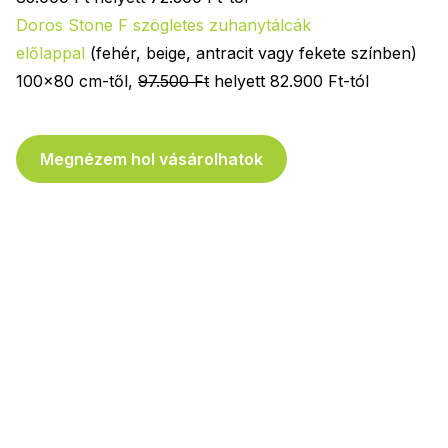
Doros Stone F szögletes
zuhanytálcák
előlappal
(fehér, beige, antracit vagy fekete színben)
100x80 cm-től,
97.500 Ft
helyett 82.900 Ft-tól
Megnézem hol vásárolhatok