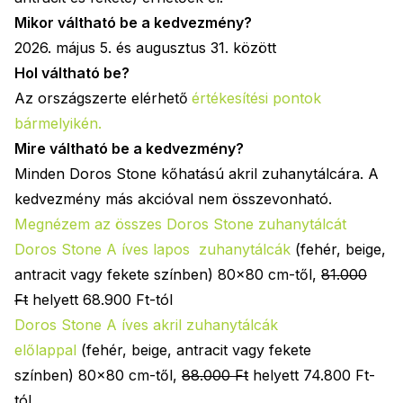
Mikor váltható be a kedvezmény?
2026. május 5. és augusztus 31. között
Hol váltható be?
Az országszerte elérhető
értékesítési pontok
bármelyikén
.
Mire váltható be a kedvezmény?
Minden Doros Stone kőhatású akril zuhanytálcára. A
kedvezmény más akcióval nem összevonható.
Megnézem az összes Doros Stone zuhanytálcát
Doros Stone A íves
lapos
zuhanytálcák
(fehér, beige,
antracit vagy fekete színben) 80x80 cm-től,
81.000
Ft
helyett 68.900 Ft-tól
Doros Stone A íves akril zuhanytálcák
előlappal
(fehér, beige, antracit vagy fekete
színben) 80x80 cm-től,
88.000 Ft
helyett 74.800 Ft-
tól