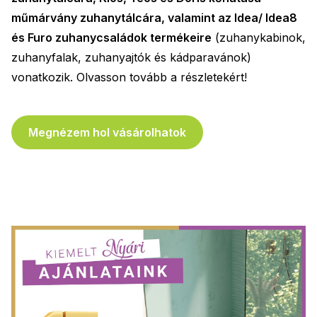
műmárvány zuhanytálcára, valamint az Idea/ Idea8
és Furo zuhanycsaládok termékeire
(zuhanykabinok,
zuhanyfalak, zuhanyajtók és kádparavánok)
vonatkozik. Olvasson tovább a részletekért!
Megnézem hol vásárolhatok