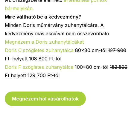
Az országszerte elérhető
értékesítési pontok
bármelyikén
.
Mire váltható be a kedvezmény?
Minden Doris műmárvány zuhanytálcára. A
kedvezmény más akcióval nem összevonható
Megnézem a Doris zuhanytálcákat
Doris C szögletes zuhanytálca
80x80 cm-től
127 900
Ft
helyett 108 800 Ft-tól
Doris F szögletes zuhanytálca
100x80 cm-től
152 500
Ft
helyett 129 700 Ft-tól
Megnézem hol vásárolhatok