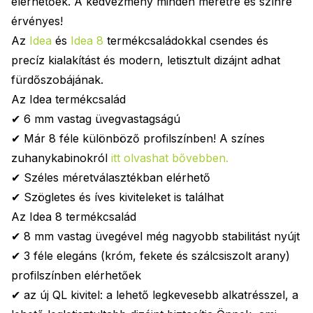
elérhetőek. A kedvezmény minden méretre és színre
érvényes!
Az
Idea
és
Idea 8
termékcsaládokkal csendes és
precíz kialakítást és modern, letisztult dizájnt adhat
fürdőszobájának.
Az Idea termékcsalád
✔ 6 mm vastag üvegvastagságú
✔ Már 8 féle különböző profilszínben! A színes
zuhanykabinokról
itt olvashat bővebben
.
✔ Széles méretválasztékban elérhető
✔ Szögletes és íves kiviteleket is találhat
Az Idea 8 termékcsalád
✔ 8 mm vastag üvegével még nagyobb stabilitást nyújt
✔ 3 féle elegáns (króm, fekete és szálcsiszolt arany)
profilszínben elérhetőek
✔ az új QL kivitel: a lehető legkevesebb alkatrésszel, a