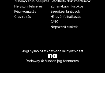
Zuhanykabin-beépítés
Letölthető dokumentumok
Helyszíni felmérés
Zuhanykabin kisokos
Képnyomtatás
Beépítési tanácsok
Gravírozás
Hírlevél feliratkozás
GYIK
Népszerű címkék
Jogi nyilatkozat
Adatvédelmi nyilatkozat
Radaway © Minden jog fenntartva.