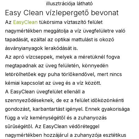
illusztrációja látható
Easy Clean vízlepergető bevonat
Az
EasyClean
tükörsima víztaszító felület
nagymértékben meggátolja a víz üvegfelületre való
tapadását, ezáltal az optikai mattulást is okozó
ásványianyagok lerakódását is.
Az apró vízcseppek, melyek a méretüknél fogva
megtapadnak az üveg felületén, könnyedén
letörölhetőek egy puha törlőkendővel, mert nincs
kémiai kapcsolat az üveg és a víz között.
A EasyClean üvegfelület ellenáll a
szennyeződéseknek, de ez a felület időközönkénti
gondozást, karbantartást igényel. Ennek gyakorisága
függ a víz keménységétől és a zuhanyozás
sűrűségétől. Az EasyClean védőréteggel
nagymértékben hozzájárul a zuhanyzója esztétikus