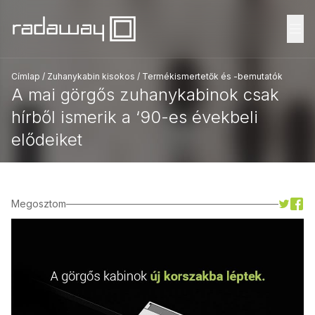
Fő
Címlap
/
Zuhanykabin kisokos
/
Termékismertetők és -bemutatók
A mai görgős zuhanykabinok csak
hírből ismerik a ‘90-es évekbeli
elődeiket
Megosztom