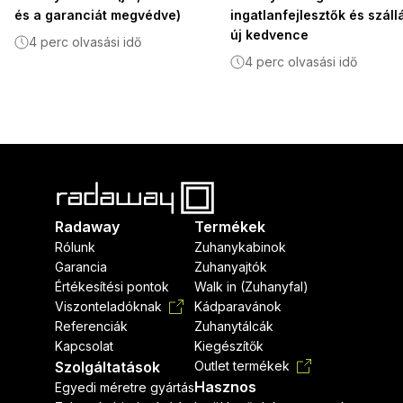
és a garanciát megvédve)
ingatlanfejlesztők és szál
új kedvence
4 perc olvasási idő
4 perc olvasási idő
Radaway
Termékek
Rólunk
Zuhanykabinok
Garancia
Zuhanyajtók
Értékesítési pontok
Walk in (Zuhanyfal)
Viszonteladóknak
Kádparavánok
Referenciák
Zuhanytálcák
Kapcsolat
Kiegészítők
Szolgáltatások
Outlet termékek
Hasznos
Egyedi méretre gyártás