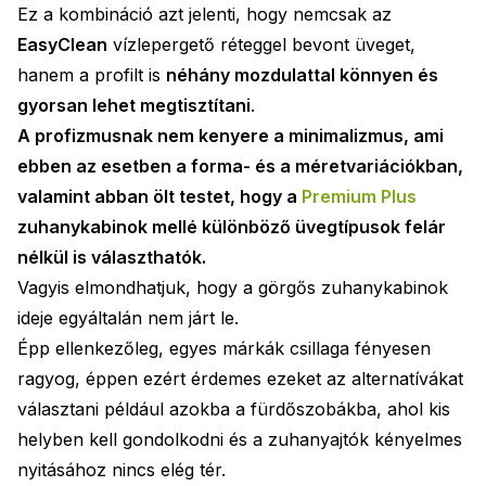
Ez a kombináció azt jelenti, hogy nemcsak az
EasyClean
vízlepergető réteggel bevont üveget,
hanem a profilt is
néhány mozdulattal könnyen és
gyorsan lehet megtisztítani
.
A profizmusnak nem kenyere a minimalizmus, ami
ebben az esetben a forma- és a méretvariációkban,
valamint abban ölt testet, hogy a
Premium Plus
zuhanykabinok mellé különböző üvegtípusok felár
nélkül is választhatók.
Vagyis elmondhatjuk, hogy a görgős zuhanykabinok
ideje egyáltalán nem járt le.
Épp ellenkezőleg, egyes márkák csillaga fényesen
ragyog, éppen ezért érdemes ezeket az alternatívákat
választani például azokba a fürdőszobákba, ahol kis
helyben kell gondolkodni és a zuhanyajtók kényelmes
nyitásához nincs elég tér.