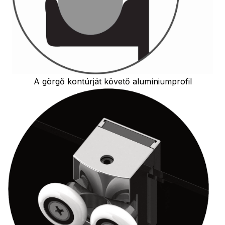
A görgő kontúrját követő alumíniumprofil