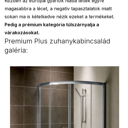
Közben az európai gyártók hiába tették egyre
magasabbra a lécet, a negatív tapasztalatok miatt
sokan ma is kételkedve nézik ezeket a termékeket.
Pedig a prémium kategória túlszárnyalja a
várakozásokat.
Premium Plus zuhanykabincsalád
galéria: