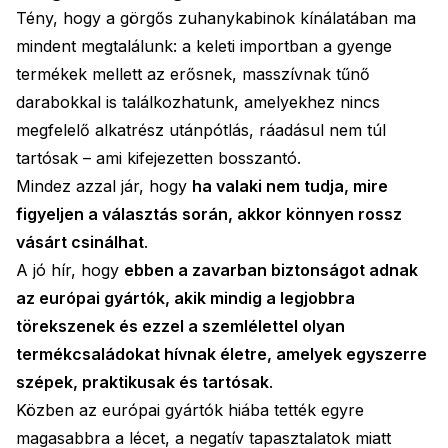
Tény, hogy a görgős zuhanykabinok kínálatában ma
mindent megtalálunk: a keleti importban a gyenge
termékek mellett az erősnek, masszívnak tűnő
darabokkal is találkozhatunk, amelyekhez nincs
megfelelő alkatrész utánpótlás, ráadásul nem túl
tartósak – ami kifejezetten bosszantó.
Mindez azzal jár, hogy
ha valaki nem tudja, mire
figyeljen a választás során, akkor könnyen rossz
vásárt csinálhat
.
A jó hír, hogy
ebben a zavarban biztonságot adnak
az európai gyártók, akik mindig a legjobbra
törekszenek és ezzel a szemlélettel olyan
termékcsaládokat hívnak életre, amelyek egyszerre
szépek, praktikusak és tartósak
.
Közben az európai gyártók hiába tették egyre
magasabbra a lécet, a negatív tapasztalatok miatt