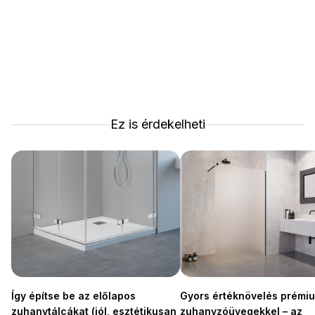
Ez is érdekelheti
Így építse be az előlapos
Gyors értéknövelés prémi
zuhanytálcákat (jól, esztétikusan
zuhanyzóüvegekkel – az